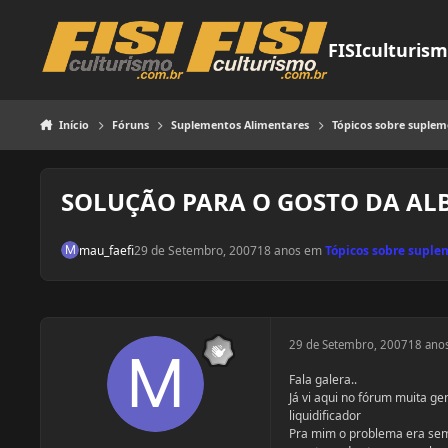
Pular para o conteúdo
FISIculturis
Início
Fóruns
Suplementos Alimentares
Tópicos sobre suple
SOLUÇÃO PARA O GOSTO DA AL
mau_faefi
29 de Setembro, 2007
18 anos
em
Tópicos sobre supl
29 de Setembro, 2007
18 ano
Fala galera..
Já vi aqui no fórum muita 
liquidificador
Pra mim o problema era sem