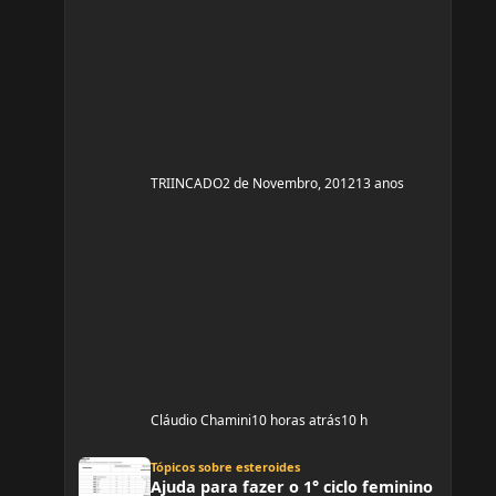
TRIINCADO
2 de Novembro, 2012
13 anos
Cláudio Chamini
10 horas atrás
10 h
Ajuda para fazer o 1° ciclo feminino
Tópicos sobre esteroides
Ajuda para fazer o 1° ciclo feminino