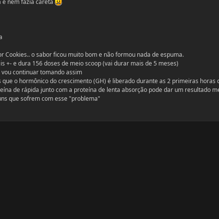
 e nem fazia careta
a
or Cookies.. o sabor ficou muito bom e não formou nada de espuma.
is +- e dura 156 doses de meio scoop (vai durar mais de 5 meses)
. vou continuar tomando assim
es que o hormônico do crescimento (GH) é liberado durante as 2 primeiras horas 
eína de rápida junto com a proteína de lenta absorção pode dar um resultado m
guns que sofrem com esse "problema"