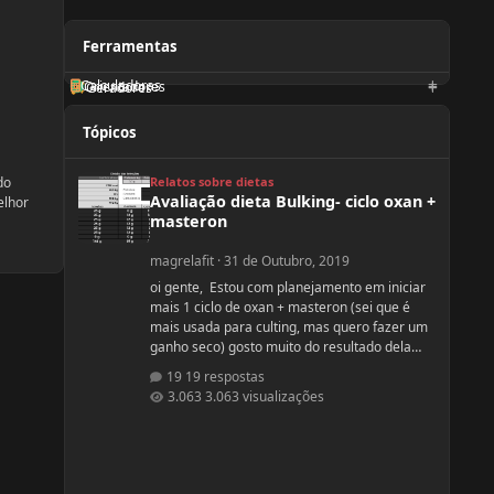
Ferramentas
Calculadoras
Orientadores
Geradores
Tópicos
Avaliação dieta Bulking- ciclo oxan + masteron
Relatos sobre dietas
do
Avaliação dieta Bulking- ciclo oxan +
elhor
masteron
magrelafit
·
31 de Outubro, 2019
oi gente, Estou com planejamento em iniciar
mais 1 ciclo de oxan + masteron (sei que é
mais usada para culting, mas quero fazer um
ganho seco) gosto muito do resultado dela
(nunca usei, apenas observo no pessoal). ja fiz
19 respostas
2 ciclos de oxandrolona 1 em 2016(6
3.063 visualizações
semanas) e outro 2017.(6 semanas) , mas o
meu objetivo do tópico mesmo é sobre a
dieta. Quero fazer uma dieta bulking limpa,
não tenho a necessidade de ganhar muito
peso, apenas melhorar a qualidade muscular