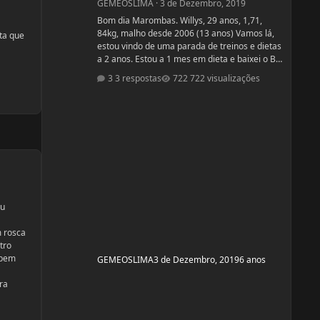
GEMEOSLIMA
·
3 de Dezembro, 2019
Bom dia Marombas. Willys, 29 anos, 1,71,
84kg, malho desde 2006 (13 anos) Vamos lá,
ta que
estou vindo de uma parada de treinos e dietas
a 2 anos. Estou a 1 mes em dieta e baixei o BF
para 13% Pensando em competir estreantes
3 respostas
722 visualizações
ano que vem se tudo ocorrer bem até abril.
(Secar e corrigir os pontos fracos) Anexo, os
exames laboratoriais. Fechei com um atleta e
treinador pra ver se em 6 meses monto a
armadura, rs! Segue o protocolo passado por
ele: Enantato 250mg 2x seman
ou
m rosca
tro
 bem
GEMEOSLIMA
3 de Dezembro, 2019
6 anos
ra