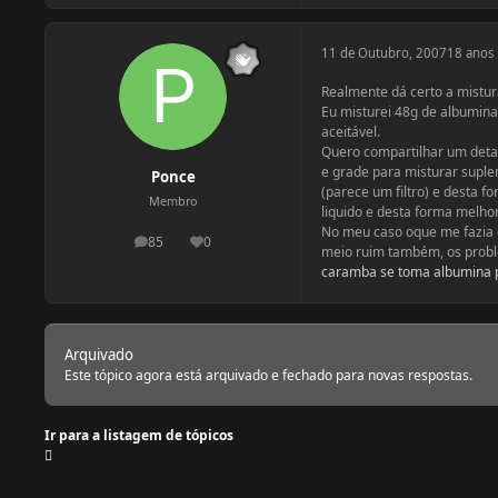
11 de Outubro, 2007
18 anos
Realmente dá certo a mistur
Eu misturei 48g de albumin
aceitável.
Quero compartilhar um detal
e grade para misturar supl
Ponce
(parece um filtro) e desta 
Membro
liquido e desta forma melho
No meu caso oque me fazia o
85
0
postagens
Reputação
meio ruim também, os prob
caramba se toma albumina p
Arquivado
Este tópico agora está arquivado e fechado para novas respostas.
Ir para a listagem de tópicos