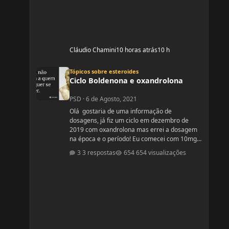
Cláudio Chamini
10 horas atrás
10 h
Ciclo Boldenona e oxandrolona
Tópicos sobre esteroides
Ciclo Boldenona e oxandrolona
PSD
·
6 de Agosto, 2021
Olá gostaria de uma informação de
dosagens, já fiz um ciclo em dezembro de
2019 com oxandrolona mas errei a dosagem
na época e o período! Eu comecei com 10mg e
fui aumentando e acabei tomando
3 respostas
654 visualizações
60mg porque entendi errado foram 4
semanas tive ganhos de 5 quilos. Eu já
treinava na época a 4 anos já tinha ganhos
bem bons até sem recursos anabolizantes só
que eu tinha perdido peso eu queria aumentar
de forma rápida. Nos dois primeiros anos de
treino eu ganhei muita massa muscular mas
depois se