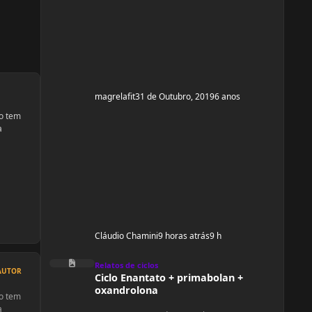
e ganhar um pouco de ma
magrelafit
31 de Outubro, 2019
6 anos
ão tem
a
Cláudio Chamini
9 horas atrás
9 h
Ciclo Enantato + primabolan + oxandrolona
Relatos de ciclos
AUTOR
Ciclo Enantato + primabolan +
oxandrolona
ão tem
a