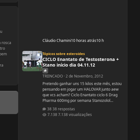
ou
Cláudio Chamini
10 horas atrás
10 h
m rosca
tro
CICLO Enantato de Testosterona + Stano início dia 04.11.12
 bem
Tópicos sobre esteroides
CICLO Enantato de Testosterona +
Stano início dia 04.11.12
ra
TRIINCADO
·
2 de Novembro, 2012
Pretendo ganhar uns 15 kilos este mês, estou
pensando em jogar um HALOVAR junto aew
que vcs acham? Ciclo Enantato ciclo 6 Drag
Pharma 600mg por semana Stanozolol
Upjhon 100mg DSDN
38 respostas
7.138 visualizações