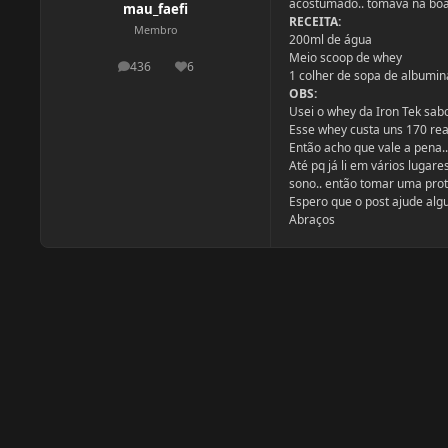
acostumado.. tomava na boa
mau_faefi
RECEITA:
Membro
200ml de água
Meio scoop de whey
436
6
postagens
Reputação
1 colher de sopa de albumin
OBS:
Usei o whey da Iron Tek sab
Esse whey custa uns 170 rea
Então acho que vale a pena.
Até pq já li em vários lugar
sono.. então tomar uma prot
Espero que o post ajude al
Abraços