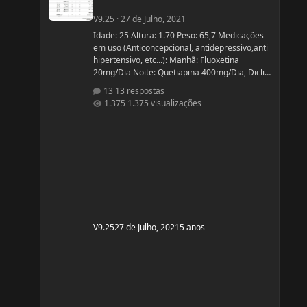
V9.25
·
27 de Julho, 2021
Idade: 25 Altura: 1.70 Peso: 65,7 Medicações
em uso (Anticoncepcional, antidepressivo,anti
hipertensivo, etc...): Manhã: Fluoxetina
20mg/Dia Noite: Quetiapina 400mg/Dia, Diclin
(anticoncepcional) Terça e Sábado:
13 respostas
Cabergolina 0,5mg Problemas de Saúde e
1.375 visualizações
história de cirurgias: Frequentemente tenho
hipoglicemia oque faz com que precise comer
algo com açúcar. - Fluoxetina e Quetiapina
para tratamento depressivo e bipolar. (Doença
genética, tratamento iniciado quando cria
V9.25
27 de Julho, 2021
5 anos