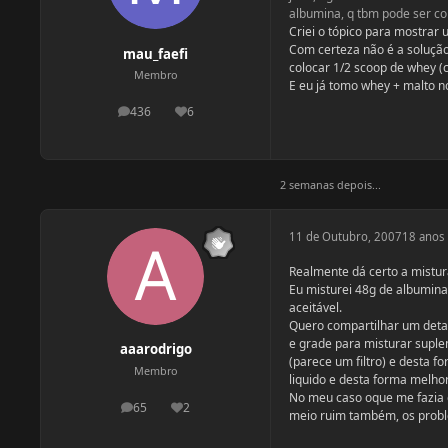
albumina, q tbm pode ser co
Criei o tópico para mostrar
Com certeza não é a solução
mau_faefi
colocar 1/2 scoop de whey (c
Membro
E eu já tomo whey + malto n
436
6
postagens
Reputação
2 semanas depois...
11 de Outubro, 2007
18 anos
Realmente dá certo a mistur
Eu misturei 48g de albumin
aceitável.
Quero compartilhar um detal
e grade para misturar supl
aaarodrigo
(parece um filtro) e desta 
Membro
liquido e desta forma melho
No meu caso oque me fazia o
65
2
postagens
Reputação
meio ruim também, os prob