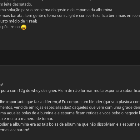
m leite desnatado.
 uma solução para o problema do gosto e da espuma da albumina
 mais barata.. tem gente q toma com clight e com certeza fica bem mais em con
usto médio de 1 real)
o pós treino
a!
a pura com 12g de whey designer. Alem de não formar muita espuma o sabor fic
he importante que faz a diferença! Eu comprei um blender (garrafa plastica co
ementos, vendida em lojas especializadas) daqueles que vem com uma grade den
forma aquelas bolas de albumina e a espuma ficam retidas e voce bebe o negocio
ra e muito a maneira de tomar.
diar a albumina era as tais bolas de albumina que não dissolviam e a espuma e
lemas acabaram!