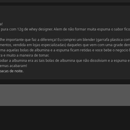
a!
a pura com 12g de whey designer. Alem de não formar muita espuma o sabor fic
he importante que faz a diferença! Eu comprei um blender (garrafa plastica co
ementos, vendida em lojas especializadas) daqueles que vem com uma grade den
forma aquelas bolas de albumina e a espuma ficam retidas e voce bebe o negocio
ra e muito a maneira de tomar.
diar a albumina era as tais bolas de albumina que não dissolviam e a espuma e
lemas acabaram!
acas de noite.