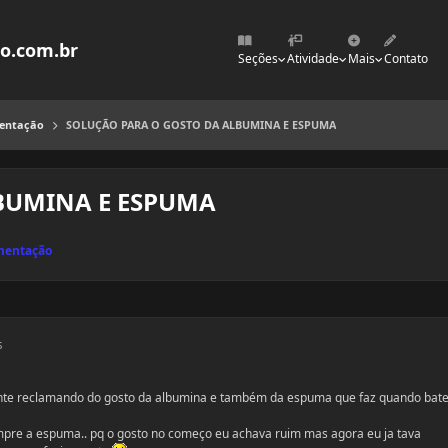
mo.com.br
Seções
Atividade
Mais
Contato
mentação
SOLUÇÃO PARA O GOSTO DA ALBUMINA E ESPUMA
BUMINA E ESPUMA
ementação
s
gente reclamando do gosto da albumina e também da espuma que faz quando bat
pre a espuma.. pq o gosto no começo eu achava ruim mas agora eu ja tava