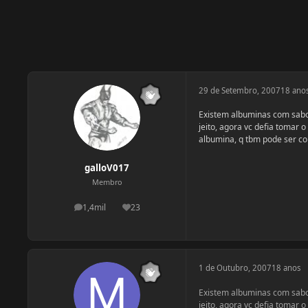
29 de Setembro, 2007
18 ano
Existem albuminas com sabor
jeito, agora vc defia tomar
albumina, q tbm pode ser co
galloV017
Membro
1,4mil
23
postagens
Reputação
1 de Outubro, 2007
18 anos
Existem albuminas com sabor
jeito, agora vc defia tomar