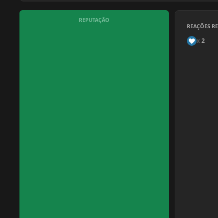
REPUTAÇÃO
REAÇÕES R
x
2