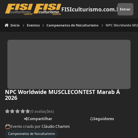
Pular para o conteúdo
FISIculturismo.com.br
Entrar
Início
Eventos
Campeonatos de fisiculturismo
NPC Worldwide MU
NPC Worldwide MUSCLECONTEST Marab Á
2026
(0 avaliações)
Compartilhar
Seguidores
Evento criado por
Cláudio Chamini
Campeonatos de fisiculturismo