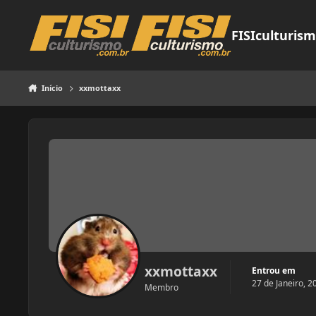
Pular para o conteúdo
FISIculturis
Início
xxmottaxx
xxmottaxx
Entrou em
27 de Janeiro, 2
Membro