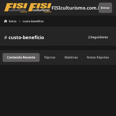
Pular para o conteúdo
FISIculturismo.com.br
Entrar
Início
custo-benefício
#
custo-benefício
Seguidores
Conteúdo Recente
Tópicos
Matérias
Notas Rápidas