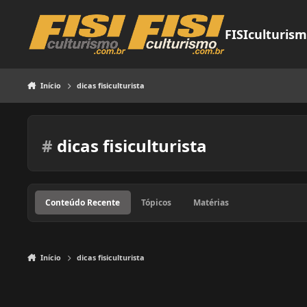
Pular para o conteúdo
FISIculturis
Início
dicas fisiculturista
#
dicas fisiculturista
Conteúdo Recente
Tópicos
Matérias
Início
dicas fisiculturista