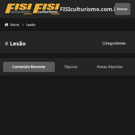
Pular para o conteúdo
FISIculturismo.com.br
Entrar
Início
Lesão
#
Lesão
Seguidores
Conteúdo Recente
Tópicos
Notas Rápidas