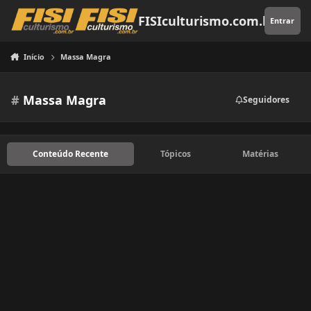
Pular para o conteúdo
FISIculturismo.com.br
Entrar
Início
Massa Magra
#
Massa Magra
Seguidores
Conteúdo Recente
Tópicos
Matérias