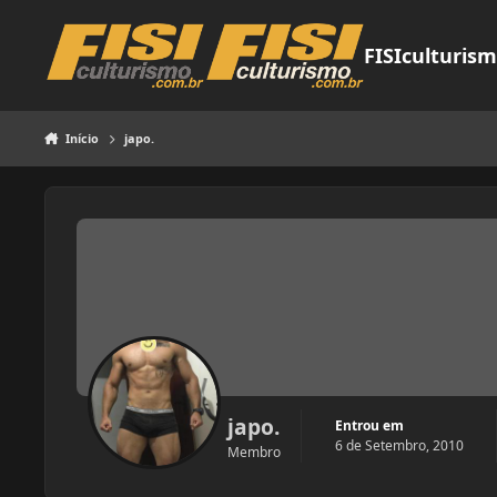
Pular para o conteúdo
FISIculturis
Início
japo.
japo.
Entrou em
6 de Setembro, 2010
Membro