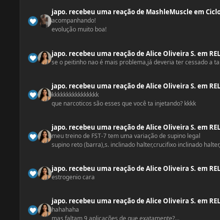
e olha aê o heraldo mudou a foto e os videos. ;;
japo.
recebeu uma reação
de
MashleMuscle
em
Cicl
é o titio ninga e o professor heraldo. ;;
acompanhando!
evolução muito boa!
japo.
recebeu uma reação
de
Alice Oliveira S.
em
RE
se o peitinho nao é mais problema,já deveria ter cessado a t
japo.
recebeu uma reação
de
Alice Oliveira S.
em
RE
kkkkkkkkkkkkkkkk
que narcoticos são esses que você ta injetando? kkkk
japo.
recebeu uma reação
de
Alice Oliveira S.
em
RE
meu treino de FST-7 tem uma variação de supino legal
supino reto (barra),s. inclinado halter,crucifixo inclinado hal
japo.
recebeu uma reação
de
Alice Oliveira S.
em
RE
estrogenio cara
japo.
recebeu uma reação
de
Alice Oliveira S.
em
RE
hahahaha
mas faltam 9 aplicações de que exatamente?