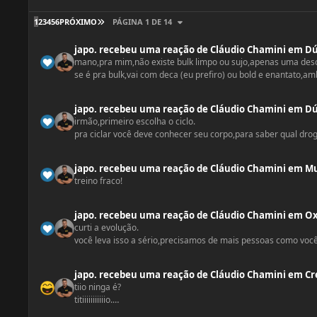
ÚLTIMA PÁGINA
1
2
3
4
5
6
PRÓXIMO
PÁGINA 1 DE 14
japo.
recebeu uma reação
de
Cláudio Chamini
em
Dú
mano,pra mim,não existe bulk limpo ou sujo,apenas uma descu
se é pra bulk,vai com deca (eu prefiro) ou bold e enantato,
já que a trembo te deixa com uma rage,deixa ela mais pra f
eu por exemplo,depois de muita maturidade em relação a cicl
japo.
recebeu uma reação
de
Cláudio Chamini
em
Dú
irmão,primeiro escolha o ciclo.
pra ciclar você deve conhecer seu corpo,para saber qual droga
mas uma coisa adianto,tem que ver sua dieta como um todo.
as dosagens estão padrão,porém não usaria deca,caso você 
japo.
recebeu uma reação
de
Cláudio Chamini
em
Mu
e a trembo seria uma boa,porém o tempo ta muito grande,op
treino fraco!
japo.
recebeu uma reação
de
Cláudio Chamini
em
Ox
curti a evolução.
você leva isso a sério,precisamos de mais pessoas como voc
japo.
recebeu uma reação
de
Cláudio Chamini
em
Cr
tiio ninga é?
titiiiiiiiiiiio.
KKKKKKKKKKK