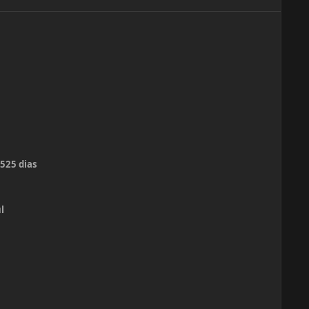
:52
5 dias
l