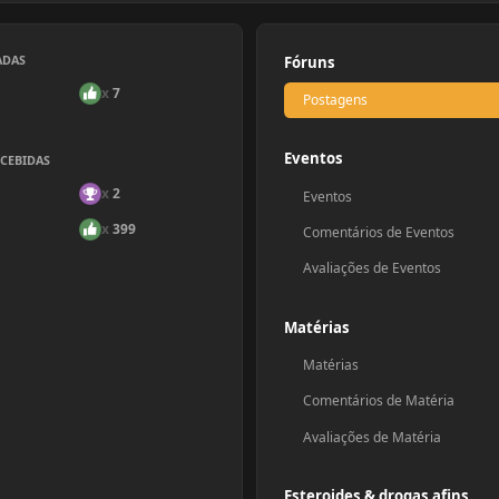
ADAS
Fóruns
x
7
Postagens
Eventos
ECEBIDAS
x
2
Eventos
x
399
Comentários de Eventos
Avaliações de Eventos
Matérias
Matérias
Comentários de Matéria
Avaliações de Matéria
Esteroides & drogas afins