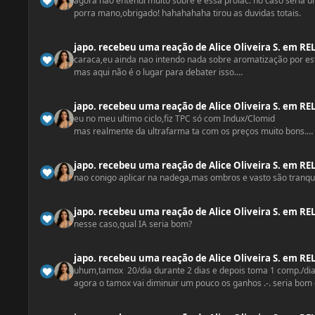
agora nao entendi muito sobre é essa prolac. no caso seria u
porra mano,obrigado! hahahahaha tirou as duvidas totais.
japo.
recebeu uma reação
de
Alice Oliveira S.
em
RE
caraca,eu ainda nao intendo nada sobre aromatização por estro
mas aqui não é o lugar para debater isso.
voltando ao topic.
japo.
recebeu uma reação
de
Alice Oliveira S.
em
RE
Vamo acabar com essas futuras tetinhas hein!
eu no meu ultimo ciclo,fiz TPC só com Indux/Clomid
cara,no meu ultimo ciclo,fiz apenas com enantato,comecei a 
mas realmente da ultrafarma ta com os preços muito bons.
300mg/enantato,eles cresciam,as vezes doiam um pouco. mas 
entao quer dizer que o TAMOX serve tanto pra uma gineco int
acabou,comecei e terminei a TPC com INDUX e ele diminui bas
e pra manipular ow Squat,tu tem um preço ja em maos?
pra saber mais informações taí o link do meu ciclo
japo.
recebeu uma reação
de
Alice Oliveira S.
em
RE
nao conigo aplicar na nadega,mas ombros e vasto são tranqui
japo.
recebeu uma reação
de
Alice Oliveira S.
em
RE
nesse caso,qual IA seria bom?
japo.
recebeu uma reação
de
Alice Oliveira S.
em
RE
uhum,tamox 20/dia durante 2 dias e depois toma 1 comp./dia 
agora o tamox vai diminuir um pouco os ganhos .-. seria bom