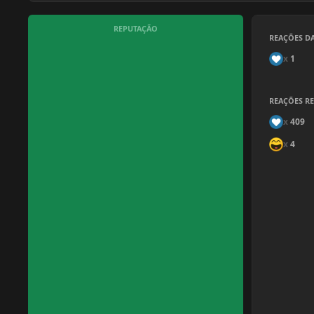
REPUTAÇÃO
REAÇÕES D
x
1
REAÇÕES R
x
409
x
4