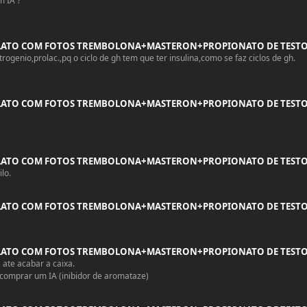
m IA ?
LATO COM FOTOS TREMBOLONA+MASTERON+PROPIONATO DE TEST
genio,prolac.,pq o ciclo de gh tem que ter insulina,como se faz ciclos de gh.
LATO COM FOTOS TREMBOLONA+MASTERON+PROPIONATO DE TEST
sentir uma sensibilidade e ate mesmo um nodulozinho no peito,que nos dias de 
começaram a aparecer no meio do ciclo,nao tomei nada,pq eles ficavam aument
ra-ciclo quando só na TPC?
tante,hoje,depois de meses,nao tem. TEEEEEEM um pouquinho,muito pouquinho,mas
LATO COM FOTOS TREMBOLONA+MASTERON+PROPIONATO DE TEST
lo.
LATO COM FOTOS TREMBOLONA+MASTERON+PROPIONATO DE TEST
LATO COM FOTOS TREMBOLONA+MASTERON+PROPIONATO DE TEST
ate acabar a caixa.
 comprar um IA (inibidor de aromataze)