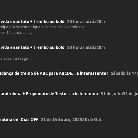
vida enantato + trembo ou bold
20 horas atrás
20 h
lpa pra se comer igual um cavalo e lixo todo dia.
ambos 12 semanas.
rente,quando você tiver uma maturidade melhor.
os,nao uso mais trembo. não vale o risco pra mim.
vida enantato + trembo ou bold
20 horas atrás
20 h
 você irá reagir.
quiser perder peso.
dança de treino de ABC para ABCDE... É interessante?
Sábado às 14
taria por 6-8 semanas.
androlona + Propionato de Testo - ciclo feminino
31 de Julho
31 de Ju
ê!
eatina em Dias OFF
28 de Outubro, 2025
28 de Out