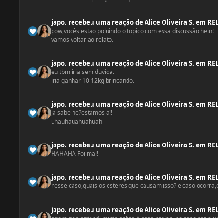
em agosto estamos aqui!
japo.
recebeu uma reação
de
Alice Oliveira S.
em
RE
calma fera,vocês estão muito exaltados
pow,vocês estao poluindo o topico com essa discussão hein!
melior parar
vamos voltar ao relato.
japo.
recebeu uma reação
de
Alice Oliveira S.
em
RE
eu tbm iria sem duvida.
iria ganhar 10-12kg brincando.
japo.
recebeu uma reação
de
Alice Oliveira S.
em
RE
ja sabe ne?estamos aí!
uhauhauahuahuah
japo.
recebeu uma reação
de
Alice Oliveira S.
em
RE
HAHAHA Foi mal!
japo.
recebeu uma reação
de
Alice Oliveira S.
em
RE
nesse caso,quais os esteres que causam isso? e caso ocorra,
japo.
recebeu uma reação
de
Alice Oliveira S.
em
RE