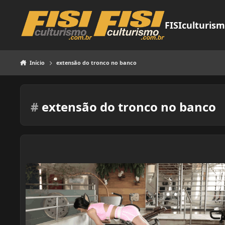
Pular para o conteúdo
FISIculturis
Início
extensão do tronco no banco
#
extensão do tronco no banco
Extensão de tronco no banco inclinado