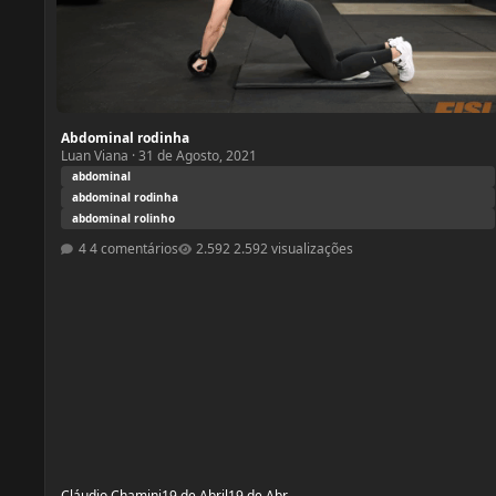
Abdominal rodinha
Luan Viana
·
31 de Agosto, 2021
abdominal
abdominal rodinha
abdominal rolinho
4 comentários
2.592 visualizações
Cláudio Chamini
19 de Abril
19 de Abr