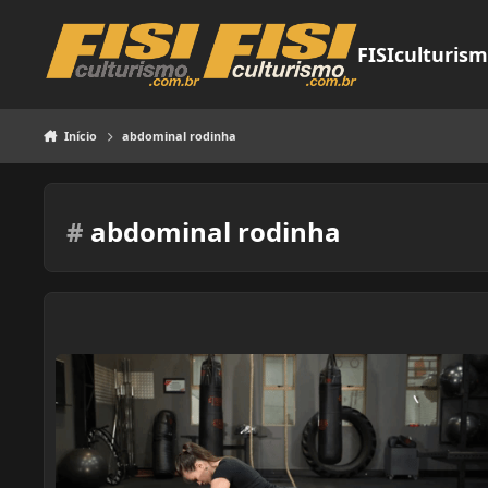
Pular para o conteúdo
FISIculturis
Início
abdominal rodinha
#
abdominal rodinha
Abdominal rodinha