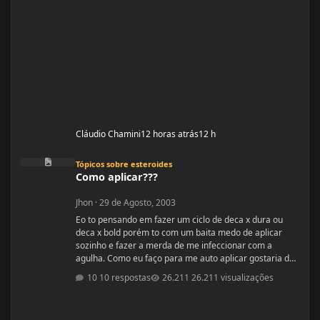
Cláudio Chamini
12 horas atrás
12 h
Como aplicar???
Tópicos sobre esteroides
Como aplicar???
Jhon
·
29 de Agosto, 2003
Eo to pensando em fazer um ciclo de deca x dura ou
deca x bold porém to com um baita medo de aplicar
sozinho e fazer a merda de me infeccionar com a
agulha. Como eu faço para me auto aplicar gostaria de
saber que tipo de injeção que é se ela é intramuscular
10 respostas
26.211 visualizações
essas coisas do tipo, também os locais de aplicação e
também a inclinação que eu tenho que enfiar a seringa
se é 90º ou 45º sei lá por aí. Por favor me falem os