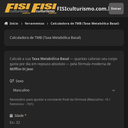
Pular para o conteúdo
FISIculturismo.com.br
Entrar
Início
ferramentas
Calculadora de TMB (Taxa Metabólica Basal)
Calculadora de TMB (Taxa Metabólica Basal)
Calcule a sua
Taxa Metabólica Basal
— quantas calorias seu corpo
gasta por dia em repouso absoluto — pela fórmula moderna de
Mifflin-St Jeor
.
Sexo
Necessário para ajustar a constante final da fórmula (Masculino: +5 /
Feminino: −161).
Idade
*