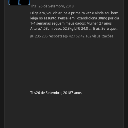
Ths
·
26 de Setembro, 2018
Oi galera, vou ciclar pela primeira vez e ainda sou bem
leiga no assunto. Pensei em : oxandrolona 30mg por dia
1-4 semanas seguem meus dados: Mulher, 27 anos
Altura:1,58cm peso: 52,3kg bf% 24,8 .... E aí.. Será que
vai dar certo?
235 respostas
42.162 visualizações
Ths
26 de Setembro, 2018
7 anos