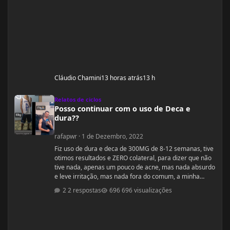
Cláudio Chamini
13 horas atrás
13 h
Posso continuar com o uso de Deca e dura??
Relatos de ciclos
Posso continuar com o uso de Deca e
dura??
rafapwr
·
1 de Dezembro, 2022
Fiz uso de dura e deca de 300MG de 8-12 semanas, tive
otimos resultados e ZERO colateral, para dizer que não
tive nada, apenas um pouco de acne, mas nada absurdo
e leve irritação, mas nada fora do comum, a minha
dúvida seria, se posso continuar com essas dosagens
2 respostas
696 visualizações
ou devo parar e seguir com outras recomendações,
segue abaixo peso altura dieta e quantidade aplicadas
na semana. Altura 1,98m (sou muito alto) Peso atual
77Kg (estou a 20 dias sem aplicações) aplicações: seg e