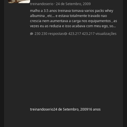
treinandoserio
·
24 de Setembro, 2009
malho a 3.5 anos treinava tomava varios packs whey
albumina , etc... e estava totalmente travado nao
crescia nem aumentava a carga nos equipamentos , as
vezes eu as reduzia e isso acabava com meu ego, so
depois de muito tempo para cair a fixa que oque
230 respostas
423.217 visualizações
importa é a dieta,ficar tomando pack é uma bobagem ja
dizia um sabio amigo meu o unico pack que é bom e o
pack man!, vou passar minha dieta que me ajudou a
chegar nos 40 de braço ( eu estava com 37) e aos 80kg
(estava com 75) essa dieta tem muita c
treinandoserio
24 de Setembro, 2009
16 anos