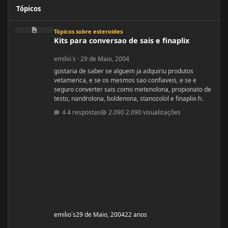
Tópicos
Kits para conversao de sais e finaplix
Tópicos sobre esteroides
Kits para conversao de sais e finaplix
emilio´s
·
29 de Maio, 2004
gostaria de saber se alguem ja adquiriu produtos
vetamerica, e se os mesmos sao confiaveis, e se e
seguro converter sais como metenolona, propionato de
testo, nandrolona, boldenona, stanozolol e finaplix-h.
4 respostas
2.090 visualizações
emilio´s
29 de Maio, 2004
22 anos