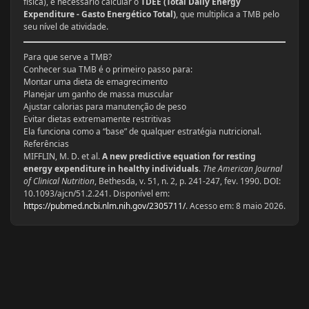
física), é necessário calcular o
TDEE (Total Daily Energy
Expenditure - Gasto Energético Total)
, que multiplica a TMB pelo
seu nível de atividade.
Para que serve a TMB?
Conhecer sua TMB é o primeiro passo para:
Montar uma dieta de emagrecimento
Planejar um ganho de massa muscular
Ajustar calorias para manutenção de peso
Evitar dietas extremamente restritivas
Ela funciona como a “base” de qualquer estratégia nutricional.
Referências
MIFFLIN, M. D. et al.
A new predictive equation for resting
energy expenditure in healthy individuals
.
The American Journal
of Clinical Nutrition
, Bethesda, v. 51, n. 2, p. 241-247, fev. 1990. DOI:
10.1093/ajcn/51.2.241. Disponível em:
https://pubmed.ncbi.nlm.nih.gov/2305711/
. Acesso em: 8 maio 2026.