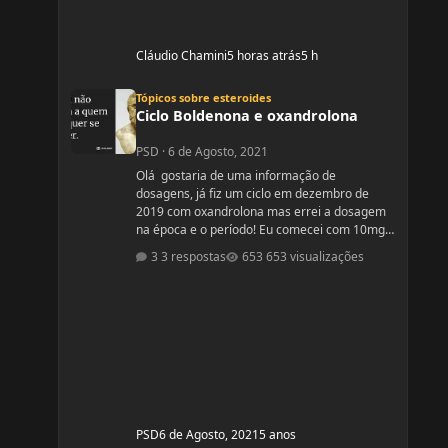
Cláudio Chamini
5 horas atrás
5 h
Ciclo Boldenona e oxandrolona
Tópicos sobre esteroides
Ciclo Boldenona e oxandrolona
PSD
·
6 de Agosto, 2021
Olá gostaria de uma informação de
dosagens, já fiz um ciclo em dezembro de
2019 com oxandrolona mas errei a dosagem
na época e o período! Eu comecei com 10mg e
fui aumentando e acabei tomando
3 respostas
653 visualizações
60mg porque entendi errado foram 4
semanas tive ganhos de 5 quilos. Eu já
treinava na época a 4 anos já tinha ganhos
bem bons até sem recursos anabolizantes só
que eu tinha perdido peso eu queria aumentar
de forma rápida. Nos dois primeiros anos de
treino eu ganhei muita massa muscular mas
depois se
PSD
6 de Agosto, 2021
5 anos