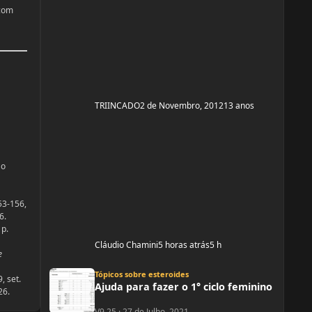
 com
TRIINCADO
2 de Novembro, 2012
13 anos
 o
153-156,
6.
 p.
Cláudio Chamini
5 horas atrás
5 h
e
Ajuda para fazer o 1° ciclo feminino
Tópicos sobre esteroides
, set.
Ajuda para fazer o 1° ciclo feminino
26.
V9.25
·
27 de Julho, 2021