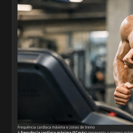
Frequência cardíaca máxima e zonas de treino
A
frequência cardíaca máxima (FCmáx)
representa o número máxim