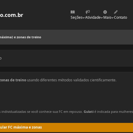
mo.com.br
Seções
Atividade
Mais
Contato
máxima) e zonas de treino
o
zonas de treino
usando diferentes métodos validados cientificamente.
 individualizadas se você conhece sua FC em repouso.
Gulati
é indicada para mulheres
cular FC máxima e zonas