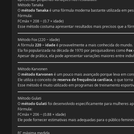
Método Tanaka
O
método Tanaka
é uma fórmula moderna bastante utilizada em pesqu
Fórmula:
FCmáx = 208 − (0.7 × idade)
Esse método costuma apresentar resultados mais precisos que a fórm
Método Fox (220 − idade)
A fórmula
220 − idade
é provavelmente a mais conhecida do mundo.
Ela foi popularizada na década de 1970 por pesquisadores como
Fox 
Apesar de prática, ela pode apresentar variações maiores entre indiv
Método Karvonen
O
método Karvonen
é um pouco mais avançado porque leva em con
Ele utiliza o conceito de
reserva de frequência cardíaca
, o que torn
Esse método é muito utilizado em programas de treinamento esportivo
Método Gulati
O
método Gulati
foi desenvolvido especificamente para mulheres apó
Fórmula:
FCmáx = 206 − (0.88 × idade)
Ele pode fornecer estimativas mais adequadas para o público feminin
FC máxima medida