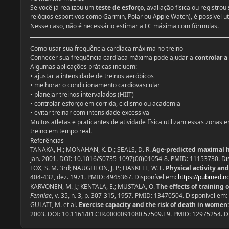
Se você já realizou um
teste de esforço
, avaliação física ou registr
relógios esportivos como Garmin, Polar ou Apple Watch), é possível ut
Nesse caso, não é necessário estimar a FC máxima com fórmulas.
Como usar sua frequência cardíaca máxima no treino
Conhecer sua frequência cardíaca máxima pode ajudar a
controlar a
Algumas aplicações práticas incluem:
• ajustar a intensidade de treinos aeróbicos
• melhorar o condicionamento cardiovascular
• planejar treinos intervalados (HIIT)
• controlar esforço em corrida, ciclismo ou academia
• evitar treinar com intensidade excessiva
Muitos atletas e praticantes de atividade física utilizam essas zonas
treino em tempo real.
Referências
TANAKA, H.; MONAHAN, K. D.; SEALS, D. R.
Age-predicted maximal he
jan. 2001. DOI: 10.1016/S0735-1097(00)01054-8. PMID: 11153730. Di
FOX, S. M. 3rd; NAUGHTON, J. P.; HASKELL, W. L.
Physical activity an
404-432, dez. 1971. PMID: 4945367. Disponível em:
https://pubmed.nc
KARVONEN, M. J.; KENTALA, E.; MUSTALA, O.
The effects of training 
Fenniae
, v. 35, n. 3, p. 307-315, 1957. PMID: 13470504. Disponível em:
GULATI, M. et al.
Exercise capacity and the risk of death in women
2003. DOI: 10.1161/01.CIR.0000091080.57509.E9. PMID: 12975254. D