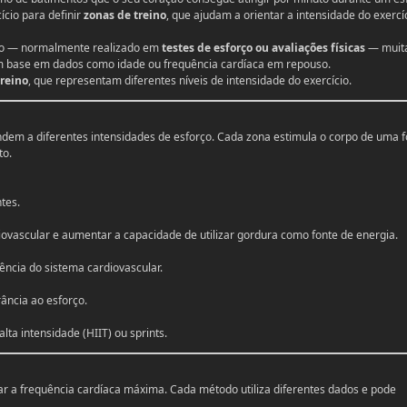
cício para definir
zonas de treino
, que ajudam a orientar a intensidade do exercí
so — normalmente realizado em
testes de esforço ou avaliações físicas
— muit
com base em dados como idade ou frequência cardíaca em repouso.
treino
, que representam diferentes níveis de intensidade do exercício.
ndem a diferentes intensidades de esforço. Cada zona estimula o corpo de uma 
to.
tes.
diovascular e aumentar a capacidade de utilizar gordura como fonte de energia.
ência do sistema cardiovascular.
ância ao esforço.
lta intensidade (HIIT) ou sprints.
ar a frequência cardíaca máxima. Cada método utiliza diferentes dados e pode