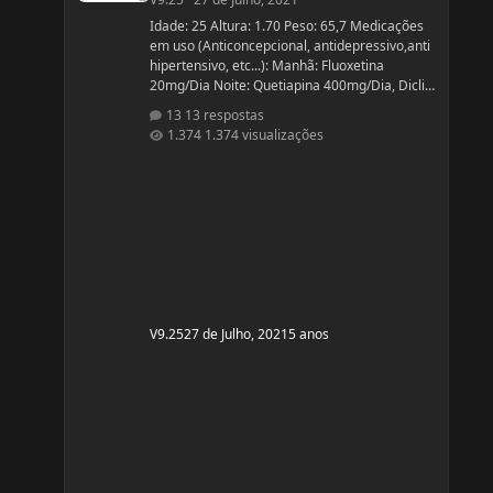
Idade: 25 Altura: 1.70 Peso: 65,7 Medicações
em uso (Anticoncepcional, antidepressivo,anti
hipertensivo, etc...): Manhã: Fluoxetina
20mg/Dia Noite: Quetiapina 400mg/Dia, Diclin
(anticoncepcional) Terça e Sábado:
13 respostas
Cabergolina 0,5mg Problemas de Saúde e
1.374 visualizações
história de cirurgias: Frequentemente tenho
hipoglicemia oque faz com que precise comer
algo com açúcar. - Fluoxetina e Quetiapina
para tratamento depressivo e bipolar. (Doença
genética, tratamento iniciado quando cria
V9.25
27 de Julho, 2021
5 anos