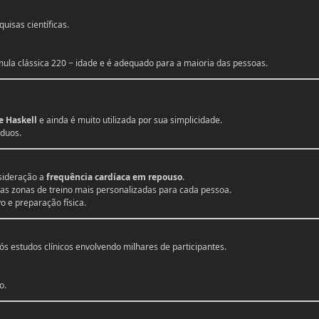
isas científicas.
ula clássica 220 − idade e é adequado para a maioria das pessoas.
e Haskell
e ainda é muito utilizada por sua simplicidade.
íduos.
sideração a
frequência cardíaca em repouso
.
a as zonas de treino mais personalizadas para cada pessoa.
 e preparação física.
s estudos clínicos envolvendo milhares de participantes.
o.