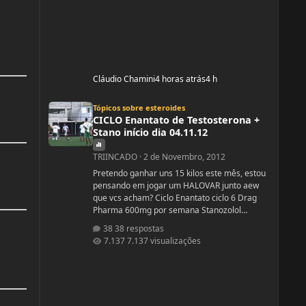
Cláudio Chamini
4 horas atrás
4 h
CICLO Enantato de Testosterona + Stano início dia 04.11.12
Tópicos sobre esteroides
CICLO Enantato de Testosterona +
Stano início dia 04.11.12
TRIINCADO
·
2 de Novembro, 2012
Pretendo ganhar uns 15 kilos este mês, estou
pensando em jogar um HALOVAR junto aew
que vcs acham? Ciclo Enantato ciclo 6 Drag
Pharma 600mg por semana Stanozolol
Upjhon 100mg DSDN
38 respostas
7.137 visualizações