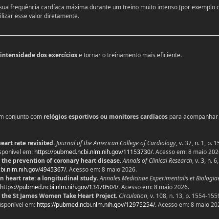
ou sua frequência cardíaca máxima durante um treino muito intenso (por exemplo
ilizar esse valor diretamente.
 intensidade dos exercícios
e tornar o treinamento mais eficiente.
 em conjunto com
relógios esportivos ou monitores cardíacos
para acompanhar
art rate revisited
.
Journal of the American College of Cardiology
, v. 37, n. 1, p. 
sponível em:
https://pubmed.ncbi.nlm.nih.gov/11153730/
. Acesso em: 8 maio 202
d the prevention of coronary heart disease
.
Annals of Clinical Research
, v. 3, n. 6,
bi.nlm.nih.gov/4945367/
. Acesso em: 8 maio 2026.
on heart rate: a longitudinal study
.
Annales Medicinae Experimentalis et Biologia
https://pubmed.ncbi.nlm.nih.gov/13470504/
. Acesso em: 8 maio 2026.
: the St James Women Take Heart Project
.
Circulation
, v. 108, n. 13, p. 1554-1559
isponível em:
https://pubmed.ncbi.nlm.nih.gov/12975254/
. Acesso em: 8 maio 20