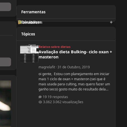
Ferramentas
Calculadoras
Orientadores
Geradores
Tópicos
Avaliação dieta Bulking- ciclo oxan + masteron
Relatos sobre dietas
Avaliação dieta Bulking- ciclo oxan +
masteron
magrelafit
·
31 de Outubro, 2019
oi gente, Estou com planejamento em iniciar
mais 1 ciclo de oxan + masteron (sei que é
mais usada para culting, mas quero fazer um
ganho seco) gosto muito do resultado dela
(nunca usei, apenas observo no pessoal). ja fiz
19 respostas
2 ciclos de oxandrolona 1 em 2016(6
3.062 visualizações
semanas) e outro 2017.(6 semanas) , mas o
meu objetivo do tópico mesmo é sobre a
dieta. Quero fazer uma dieta bulking limpa,
não tenho a necessidade de ganhar muito
peso, apenas melhorar a qualidade muscular