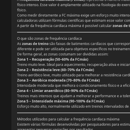
físico intenso. Esse valor é amplamente utilizado na fisiologia do exer
físico.
Como medir diretamente a FC máxima exige um esforço muito inten
calculadoras utilizam fórmulas científicas que estimam esse valor 
A partir da frequência cardíaca máxima é possível calcular
zonas de 
O que são zonas de frequência cardíaca
As
zonas de treino
são faixas de batimentos cardíacos que correspo
diferente e pode ser utilizada para objetivos específicos no treinamen
De forma geral, as zonas costumam ser divididas assim:
Zona 1 – Recuperação (50–60% da FCmáx)
Treino muito leve. Ideal para aquecimento, recuperação ativa e inician
Zona 2 – Resistência leve (60–70% da FCmáx)
Treino aeróbico leve, muito utilizado para melhorar a resistência car
Zona 3 – Aeróbica moderada (70–80% da FCmáx)
Intensidade moderada que melhora o condicionamento físico e a efici
Zona 4 – Limiar anaeróbico (80–90% da FCmáx)
Treinos mais intensos que ajudam a melhorar a performance e a toler
Zona 5 – Intensidade máxima (90–100% da FCmáx)
Esforço muito alto, normalmente utilizado em treinos intervalados de a
Métodos utilizados para calcular a frequência cardíaca máxima
Existem várias fórmulas desenvolvidas por pesquisadores para estim
apresentar pequenas variações nos resultados.