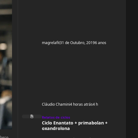
e ganhar um pouco de ma
magrelafit
31 de Outubro, 2019
6 anos
Cláudio Chamini
4 horas atrás
4 h
Ciclo Enantato + primabolan + oxandrolona
Relatos de ciclos
Ciclo Enantato + primabolan +
oxandrolona
forço