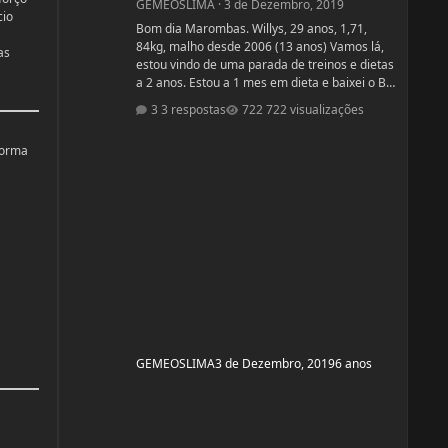
GEMEOSLIMA
·
3 de Dezembro, 2019
cio
Bom dia Marombas. Willys, 29 anos, 1,71,
84kg, malho desde 2006 (13 anos) Vamos lá,
as
estou vindo de uma parada de treinos e dietas
a 2 anos. Estou a 1 mes em dieta e baixei o BF
para 13% Pensando em competir estreantes
3 respostas
722 visualizações
ano que vem se tudo ocorrer bem até abril.
(Secar e corrigir os pontos fracos) Anexo, os
forma
exames laboratoriais. Fechei com um atleta e
treinador pra ver se em 6 meses monto a
armadura, rs! Segue o protocolo passado por
ele: Enantato 250mg 2x seman
GEMEOSLIMA
3 de Dezembro, 2019
6 anos