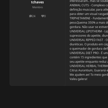
interessaram.. mas se souber
tchaves
ANIMAL CUTS - Complexo co
Membro
definição muscular, para atl
para obter um visual rasga
24
0
postagens
Reputação
TRIPHETAMINE - Fundamental
peso.Queima 350% a mais de
gordura. Não usar se estiver
UNIVERSAL LIPOTHERM - Lipo
supressores do apetite, diur
UNIVERSAL RIPPED FAST - O R
diuréticas. O produto em cá
o queimador de gordura defin
UNIVERSAL DIET PRO - É uma
contém 15 ingredientes que
seu apetite enquanto reduz 
UNIVERSAL HERBAL THERMO -
Citrus Aurantium, Guaraná e
Me ajudem ae! To meio gord
Valeu galera!