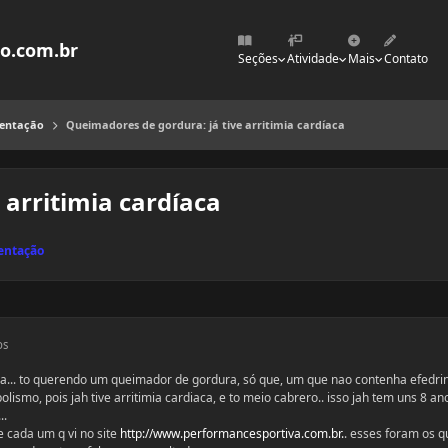
mo.com.br
Seções
Atividade
Mais
Contato
mentação
Queimadores de gordura: já tive arritimia cardíaca
 arritimia cardíaca
entação
os
ida... to querendo um queimador de gordura, só que, um que nao contenha efedri
ismo, pois jah tive arritimia cardiaca, e to meio cabrero.. isso jah tem uns 8 an
..
 cada um q vi no site
http://www.performancesportiva.com.br.
. esses foram os 