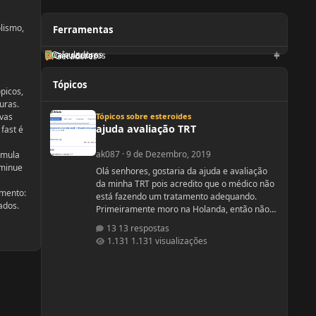
olismo,
Ferramentas
Calculadoras
Orientadores
Geradores
Tópicos
picos,
uras.
ajuda avaliação TRT
Tópicos sobre esteroides
rvas
ajuda avaliação TRT
fast é
ak087
·
9 de Dezembro, 2019
rmula
iminue
Olá senhores, gostaria da ajuda e avaliação
da minha TRT pois acredito que o médico não
mento:
está fazendo um tratamento adequando.
ados.
Primeiramente moro na Holanda, então não
tenho como requisitar exames a minha
13 respostas
vontade, tenho que ir no médico da familia,
1.131 visualizações
este por sua vez decide ou não se pede os
exames. No meu caso tive que fazer varias
consultas com o médico da familia até o
mesmo solitar um exame de sangue para
testo, e no caso ele solicitou somente testo,
não aparece nenhum outro compo