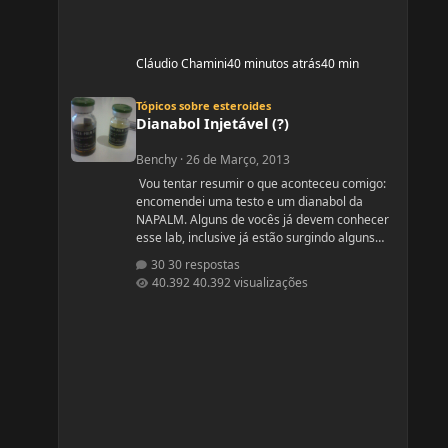
Cláudio Chamini
40 minutos atrás
40 min
Dianabol Injetável (?)
Tópicos sobre esteroides
Dianabol Injetável (?)
Benchy
·
26 de Março, 2013
Vou tentar resumir o que aconteceu comigo:
encomendei uma testo e um dianabol da
NAPALM. Alguns de vocês já devem conhecer
esse lab, inclusive já estão surgindo alguns
relatos aqui mesmo no fórum. Ouvi relatos
30 respostas
muito bons e resolvi arriscar. Pedi um
40.392 visualizações
enantato de testosterona 10ml e um diana
que segundo o vendedor era 100
comprimidos de 10mg. O pedido chegou hoje
mas quando abri a encomenda dei de cara
com um dianabol injetável. Gostaria de
saber se alguém aqui do fó