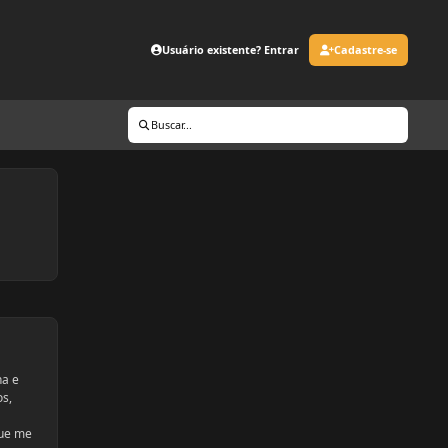
Usuário existente? Entrar
Cadastre-se
Buscar...
na e
os,
que me