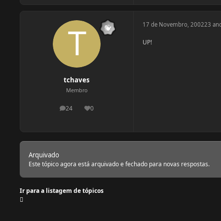
17 de Novembro, 2002
23 an
UP!
tchaves
Membro
24
0
postagens
Reputação
Arquivado
Este tópico agora está arquivado e fechado para novas respostas.
Ir para a listagem de tópicos