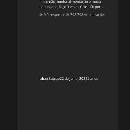
outro não, minha alimentação e muita
bagunçada, faço 3 vezes Cross Fit por
semana, e final de semana as vezes faço
9 respostas
798 visualizações
caminhada, precisava de algumas dicas.
Idade: 50 Altura: 1,60 Peso:66 Medicações em
uso (Anticoncepcional, antidepressivo,anti
hipertensivo, etc...): NAo Problemas de Saúde
e história de cirurgias: tem pressão alta
Exames de sangue hormonais recentes OU
que tiver recente
Lilian Sabiao
22 de Julho, 2021
5 anos