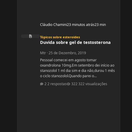
Cláudio Chamini
23 minutos atrás
23 min
Duvida sobre gel de testosterona
Tópicos sobre esteroides
Duvida sobre gel de testosterona
Mtr
·
25 de Dezembro, 2019
Pessoal comecei em agosto tomar
oxandrolona 10mg.Em setembro dei início ao
stanozolol 1 ml dia sim e dia não,durou 1 mês
o ciclo stanozolol.Quando parei o
stanozolol,me senti desanimada e fiquei
2 respostas
322 visualizações
paranoica com os colaterais.Fiz exames
minha testosterona está muito alta,está igual
de homem.Fui na medica e me indicou passar
gel de testostetona,mas será que o gel tem
colaterais?