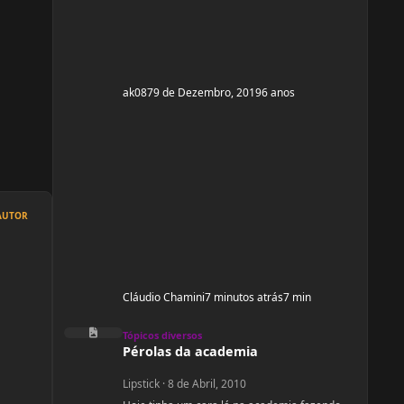
ak087
9 de Dezembro, 2019
6 anos
AUTOR
Cláudio Chamini
7 minutos atrás
7 min
Pérolas da academia
Tópicos diversos
Pérolas da academia
Lipstick
·
8 de Abril, 2010