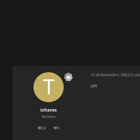
15 de Novembro, 2002
23 an
UP!!
tchaves
Membro
24
0
postagens
Reputação