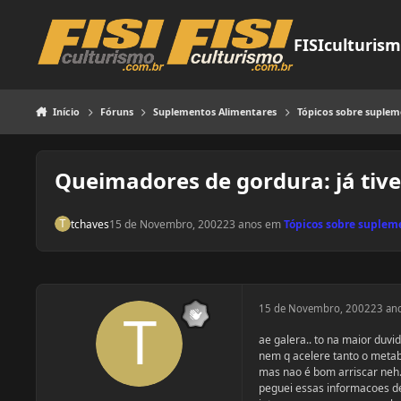
Pular para o conteúdo
FISIculturis
Início
Fóruns
Suplementos Alimentares
Tópicos sobre suple
Queimadores de gordura: já tive
tchaves
15 de Novembro, 2002
23 anos
em
Tópicos sobre suplem
15 de Novembro, 2002
23 an
ae galera.. to na maior duv
nem q acelere tanto o metabol
mas nao é bom arriscar neh.
peguei essas informacoes de