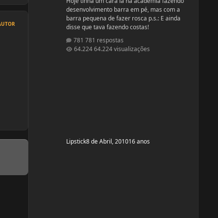
Hoje tinha um cara lá na academia fazendo
desenvolvimento barra em pé, mas com a
barra pequena de fazer rosca p.s.: E ainda
AUTOR
disse que tava fazendo costas!
781 respostas
64.224 visualizações
Lipstick
8 de Abril, 2010
16 anos