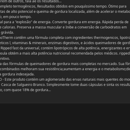
em de outros, fala ae os resultados...
mpleto termogênicos, Resultados obtidos em pouquíssimo tempo. Ótimo para
etas de alto potencial e queima de gordura localizada, além de acelerar o metab
do, em pouco tempo.
 para a "explosão" de energia. Converte gordura em energia. Rápida perda de
 calorias. Preserva a massa muscular e Inibe a conversão de carboidratos em
 grávida.
Therm contêm uma fórmula completa com ingredientes thermogenicos, lipotro
eticos l, vitaminas & minerais, enzimas digestivos, e ácidos queimadores de gord
ipped fast da universal, contém lipotrópicos de alta potência, energizantes e e
psula obtém a mais alta potência nutricional recomendada pelos médicos. ripped 
itivo.
 das fórmulas de queimadores de gordura mais completas no mercado. Sua fó
 combinados melhoram sua resistência;aumentam a energia e o metabolismo;d
a gordura indesejada.
 Este produto contém um aglomerado das ervas naturais mais quentes do mo
 Casca de Salgueiro Branco. Simplesmente tome duas cápsulas e sinta os result
o, com quase 18% de gordura...