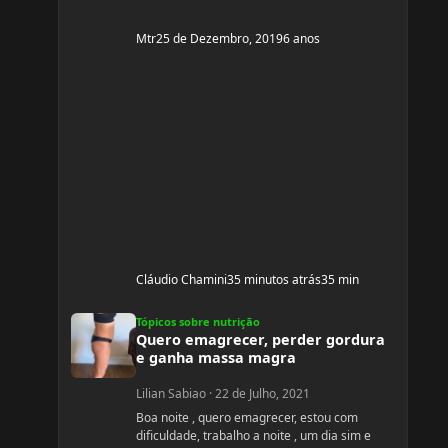
Mtr
25 de Dezembro, 2019
6 anos
Cláudio Chamini
35 minutos atrás
35 min
Quero emagrecer, perder gordura e ganha massa magra
Tópicos sobre nutrição
Quero emagrecer, perder gordura
e ganha massa magra
Lilian Sabiao
·
22 de Julho, 2021
Boa noite , quero emagrecer, estou com
dificuldade, trabalho a noite , um dia sim e