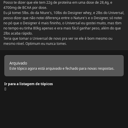
Posso te dizer que ele tem 22g de proteína em uma dose de 28,4g, e
4700mg de BCAA por dose.
Eu já tomei 5lbs. do da Nture's, 10lbs do Designer whey, e 2lbs do Universal,
posso dizer que não notei diferença entre o Nature's e o Designer, só notei
no pó que o Designer é mais fininho, o Universal eu gostei muito, mas tbm
no tempo eu tinha 80kg apenas e era mais fácil ganhar peso, além do que
2lbs acaba rápido.
Teria que tomar o Universal de novo pra ver se ele é bom mesmo ou
mesmo nível. Optimum eu nunca tomei.
Arquivado
Este tópico agora está arquivado e fechado para novas respostas.
Ir para a listagem de tópicos