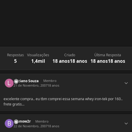
Respostas
Visualizações
Criado
Última Resposta
5
1,4mil
18 anos
18 anos
18 anos
18 anos
Estatísticas do autor
Luciano Souza
Membro
21 de Novembro, 2007
18 anos
excelente compra.. eu tbm comprei essa semana whey iron-tek por 160..
frete gratis...
Estatísticas do autor
Brunow2r
Membro
22 de Novembro, 2007
18 anos