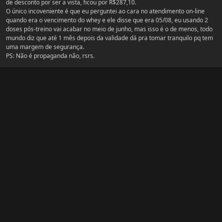
de desconto por ser a vista, ficou por R$287,10.
O único incoveniente é que eu perguntei ao cara no atendimento on-line
quando era o vencimento do whey e ele disse que era 05/08, eu usando 2
doses pós-treino vai acabar no meio de junho, mas isso é o de menos, todo
mundo diz que até 1 mês depois da validade dá pra tomar tranquilo pq tem
uma margem de segurança.
PS: Não é propaganda não, rsrs.