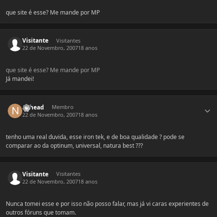
que site é esse? Me mande por MP
Visitante
Visitantes
22 de Novembro, 2007
18 anos
que site é esse? Me mande por MP
Já mandei!
Estatísticas do autor
nohead
Membro
22 de Novembro, 2007
18 anos
tenho uma real duvida, esse iron tek, e de boa qualidade ? pode se
comparar ao da optinum, universal, natura best ???
Visitante
Visitantes
22 de Novembro, 2007
18 anos
Nunca tomei esse e por isso não posso falar, mas já vi caras experientes de
outros fóruns que tomam.