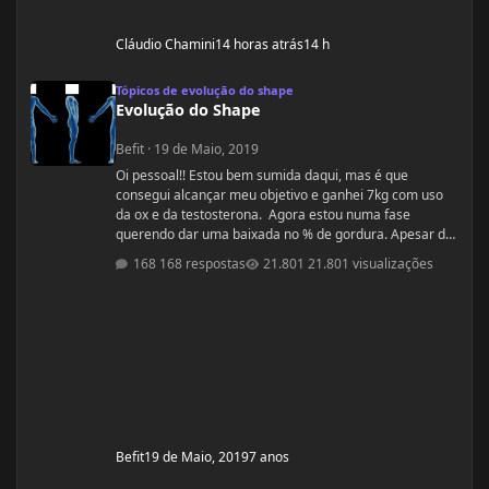
Cláudio Chamini
14 horas atrás
14 h
Evolução do Shape
Tópicos de evolução do shape
Evolução do Shape
Befit
·
19 de Maio, 2019
Oi pessoal!! Estou bem sumida daqui, mas é que
consegui alcançar meu objetivo e ganhei 7kg com uso
da ox e da testosterona. Agora estou numa fase
querendo dar uma baixada no % de gordura. Apesar de
estudar nutrição e saber exatamente o que devo fazer,
168 respostas
21.801 visualizações
gostaria de compartilhamento de treinos e talvez
suplementos para dar energia. Dei uma sumida daqui
porque estou trabalhando muito! Um ritmo bemmmmm
complicado! Mas já estou organizada para treinamento
e dieta. Estou com um corpo legal, mas
Befit
19 de Maio, 2019
7 anos