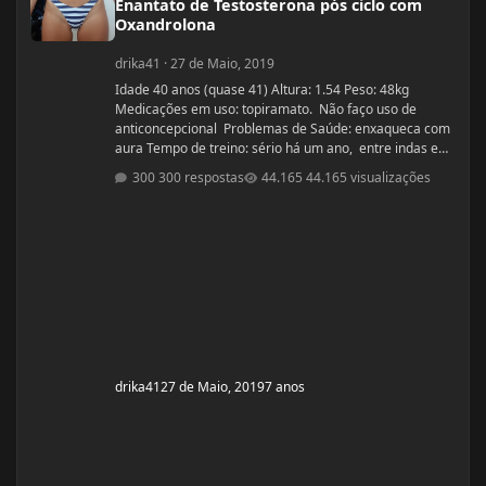
Enantato de Testosterona pós ciclo com
Oxandrolona
drika41
·
27 de Maio, 2019
Idade 40 anos (quase 41) Altura: 1.54 Peso: 48kg
Medicações em uso: topiramato. Não faço uso de
anticoncepcional Problemas de Saúde: enxaqueca com
aura Tempo de treino: sério há um ano, entre indas e
vindas 4 anos Ciclos feitos: Março 2019 oxandrolona 5
300 respostas
44.165 visualizações
mg durante 8 semanas, após 10 mg até a 12° semana.
Ciclo proposto com Aes ( Marca) do se e tempo: Proposto
pelo @Apollo Galeno e @Foston, verdade não é um
ciclo, usarei enantato de test
drika41
27 de Maio, 2019
7 anos