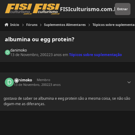
Pular para o conteúdo
FISIculturismo.com.br
Entrar
Início
Fóruns
Suplementos Alimentares
Tópicos sobre suplement
albumina ou egg protein?
danimoko
13 de Novembro, 2002
23 anos
em
Tópicos sobre suplementação
Estatísticas do autor
danimoko
Membro
13 de Novembro, 2002
23 anos
gostava de saber se albumina e eeg protein são a mesma coisa, se não são
digam-me as diferanças.