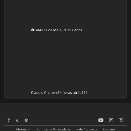
drika41
27 de Maio, 2019
7 anos
Cláudio Chamini
14 horas atrás
14 h
y
i
x
Modo Claro
Modo Escuro
Preferência do Sistema
o
n
Idioma
Política de Privacidade
Fale Conosco
Cookies