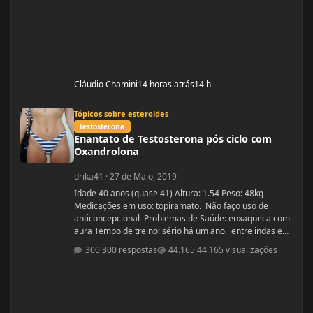
Cláudio Chamini
14 horas atrás
14 h
Enantato de Testosterona pós ciclo com Oxandrolona
Tópicos sobre esteroides
testosterona
Enantato de Testosterona pós ciclo com
Oxandrolona
drika41
·
27 de Maio, 2019
Idade 40 anos (quase 41) Altura: 1.54 Peso: 48kg
Medicações em uso: topiramato. Não faço uso de
anticoncepcional Problemas de Saúde: enxaqueca com
aura Tempo de treino: sério há um ano, entre indas e
vindas 4 anos Ciclos feitos: Março 2019 oxandrolona 5
300 respostas
44.165 visualizações
mg durante 8 semanas, após 10 mg até a 12° semana.
Ciclo proposto com Aes ( Marca) do se e tempo: Proposto
pelo @Apollo Galeno e @Foston, verdade não é um
ciclo, usarei enantato de test