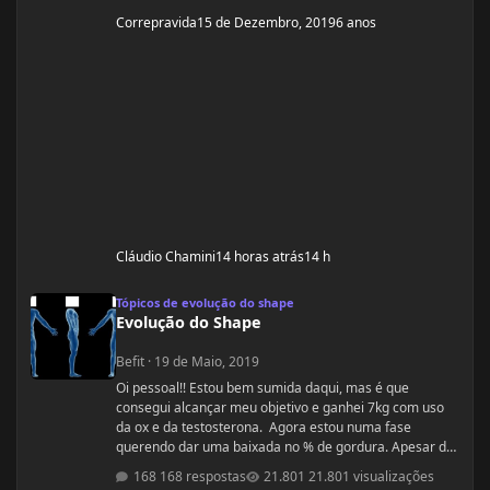
Correpravida
15 de Dezembro, 2019
6 anos
Cláudio Chamini
14 horas atrás
14 h
Evolução do Shape
Tópicos de evolução do shape
Evolução do Shape
Befit
·
19 de Maio, 2019
Oi pessoal!! Estou bem sumida daqui, mas é que
consegui alcançar meu objetivo e ganhei 7kg com uso
da ox e da testosterona. Agora estou numa fase
querendo dar uma baixada no % de gordura. Apesar de
estudar nutrição e saber exatamente o que devo fazer,
168 respostas
21.801 visualizações
gostaria de compartilhamento de treinos e talvez