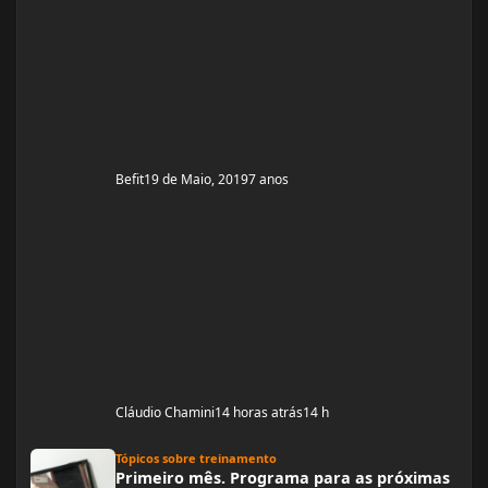
suplementos para dar energia. Dei uma sumida daqui
porque estou trabalhando muito! Um ritmo bemmmmm
complicado! Mas já estou organizada para treinamento
e dieta. Estou com um corpo legal, mas
Befit
19 de Maio, 2019
7 anos
Cláudio Chamini
14 horas atrás
14 h
Primeiro mês. Programa para as próximas semanas
Tópicos sobre treinamento
Primeiro mês. Programa para as próximas