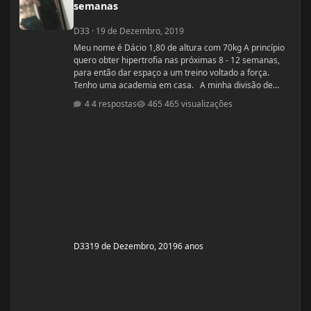
semanas
D33
·
19 de Dezembro, 2019
Meu nome é Dácio 1,80 de altura com 70kg A princípio
quero obter hipertrofia nas próximas 8 - 12 semanas,
para então dar espaço a um treino voltado a força.
Tenho uma academia em casa. A minha divisão de
treino atual segue: Seg: Agachamento 3x8 - 100kg
4 respostas
465 visualizações
RDL: 3x8 - 37,5kg Panturilha com uma perna 3x20 - 8kg
Supino: 3x8 - 60kg (quero melhorar isso aqui, horrível)
Voador com superband: 3x12 - Super Resistente. Pull
ups: 3x8 - 15kg (+ c
D33
19 de Dezembro, 2019
6 anos