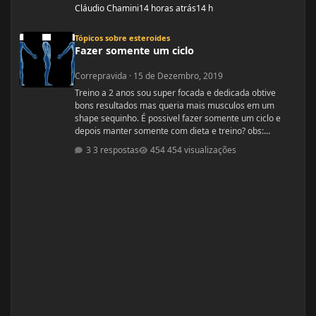
Cláudio Chamini
14 horas atrás
14 h
Fazer somente um ciclo
Tópicos sobre esteroides
Fazer somente um ciclo
Correpravida
·
15 de Dezembro, 2019
Treino a 2 anos sou super focada e dedicada obtive
bons resultados mas queria mais musculos em um
shape sequinho. É possivel fazer somente um ciclo e
depois manter somente com dieta e treino? obs:
desculpe se ja tiver esse tópico, procurei mais não
3 respostas
454 visualizações
encontrei