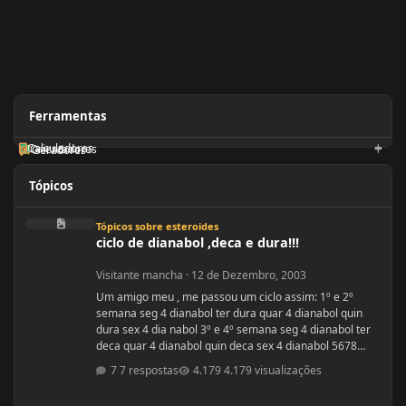
Ferramentas
Calculadoras
Orientadores
Geradores
Tópicos
ciclo de dianabol ,deca e dura!!!
Tópicos sobre esteroides
ciclo de dianabol ,deca e dura!!!
Visitante mancha
·
12 de Dezembro, 2003
Um amigo meu , me passou um ciclo assim: 1º e 2º
semana seg 4 dianabol ter dura quar 4 dianabol quin
dura sex 4 dia nabol 3º e 4º semana seg 4 dianabol ter
deca quar 4 dianabol quin deca sex 4 dianabol 5678
seman vou partir para definição com outros anabolicos.
7 respostas
4.179 visualizações
PERGUNTAS : 1 - GOSTARIA DE SABER A OPNIÃO DE
VCS SOBRE ESSE CICLO? 2 - GOSTARIA DE SABER PQ