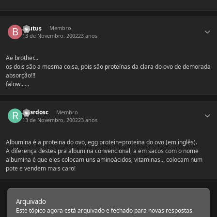
Estatísticas do autor
brutus
Membro
13 de Novembro, 2002
23 anos
Ae brother...
os dois são a mesma coisa, pois são proteínas da clara do ovo de demorada
absorção!!!
falow......
Estatísticas do autor
ricardosc
Membro
13 de Novembro, 2002
23 anos
Albumina é a proteina do ovo, egg protein=proteina do ovo (em inglês).
A diferença destes pra albumina convencional, a em sacos com o nome
albumina é que eles colocam uns aminoácidos, vitaminas... colocam num
pote e vendem mais caro!
Arquivado
Este tópico agora está arquivado e fechado para novas respostas.