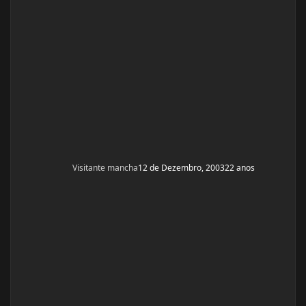
ELE ME FALOU P TOMAR OS 4 COMPRIMIDOS DE SEG ,
QUAR E SEX E NÃO TODOS OS DIAS? ELE ME DISS
Visitante mancha
12 de Dezembro, 2003
22 anos