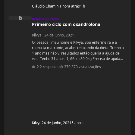
Cláudio Chamini
1 hora atrás
1 h
Primeiro ciclo com oxandrolona
Relatos de ciclos
Primeiro ciclo com oxandrolona
Kilvya
·
24 de Junho, 2021
Oi pessoal, meu nome é Kilvya. Sou enfermeira e a
rotina ta marcante, acabei relaxando da dieta. Treino a
1 ano mas não vi resultados então queria a ajuda de
vcs. Tenho 31 anos. 1, 66cm 89,0kg Preciso de ajuda
urgente! Vou mudar a dieta e as séries, então queria
2 respostas
370 visualizações
começar junto com vcs do zero.
Kilvya
24 de Junho, 2021
5 anos