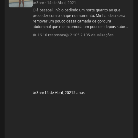
br3nnr
·
14 de Abril, 2021
Olá pessoal, início pedindo um norte quanto ao que
proceder com o shape no momento. Minha ideia seria
remover um pouco dessa camada de gordura
abdominal que me incomoda um pouco e depois subir
pra um off-season bem feito. Fiquem a vontade pra
16 respostas
2.105 visualizações
ajudar! Idade: 24 Altura: 187 Peso: 80
Medicações em uso (Anticoncepcional,
antidepressivo,anti hipertensivo, etc...): nenhuma
Problemas de Saúde e história de cirurgias: nenhum
Exames de sangue h
br3nnr
14 de Abril, 2021
5 anos