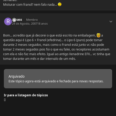
Misturar com franol? nem falo nada...
Estatísticas do autor
rahass
Membro
24 de Agosto, 2007
18 anos
Bom... acredito que já decorei o que está escrito na embalagem,
a
questão aqui é Lipo 6 + Franol (efedrina)... o Lipo 6 (puro) pode tomar
durante 2 meses seguidos, mais como o Franol está junto vc não pode
tomar 2 meses seguidos pois foi o que eu falei, os receptores acostumam
com ela e não faz mais efeito. Igual ao antigo Xenadrine EFX... vc tinha que
tomar durante um mês e dar intervalo de um mês.
Arquivado
Este tópico agora está arquivado e fechado para novas respostas.
Ir para a listagem de tópicos