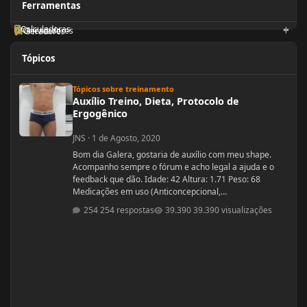
Ferramentas
Calculadoras
Orientadores
Geradores
Tópicos
Auxílio Treino, Dieta, Protocolo de Ergogênico
Tópicos sobre treinamento
Auxílio Treino, Dieta, Protocolo de
Ergogênico
JNS
·
1 de Agosto, 2020
Bom dia Galera, gostaria de auxílio com meu shape.
Acompanho sempre o fórum e acho legal a ajuda e o
feedback que dão. Idade: 42 Altura: 1.71 Peso: 68
Medicações em uso (Anticoncepcional,
antidepressivo,anti hipertensivo, etc...): nenhuma
254 respostas
39.390 visualizações
Problemas de Saúde e história de cirurgias: nenhuma
Exames de sangue hormonais recentes OU que tiver
recente= sem exames recentes. Tempo de treino: 15
anos, com interrupções sazonais. Ciclos FEITOS com
dose e tempo: enan