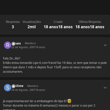
Respostas
Visualizações
Criado
Última Resposta
3
2mil
18 anos
18 anos
18 anos
18 anos
Estatísticas do autor
rahass
Membro
22 de Agosto, 2007
18 anos
Fala Ze...blz?
Então estou tomando Lipo 6 com franol faz 19 dias, vc tem que tomar o pote
inteiro que dura 1 mês e depois ficar 15off, para os seus receptores não
acostumarem.
Estatísticas do autor
sublime
Membro
24 de Agosto, 2007
18 anos
Já experimentaram ler a embalagem do lipo 6?
Tomar durante no máximo 8 semanas(2 meses) e parar o uso por 2
semanas.