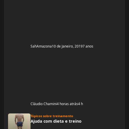
lutava contra a na
SahAmazona
10 de Janeiro, 2019
7 anos
Cláudio Chamini
4 horas atrás
4 h
Ajuda com dieta e treino
Tópicos sobre treinamento
Ajuda com dieta e treino