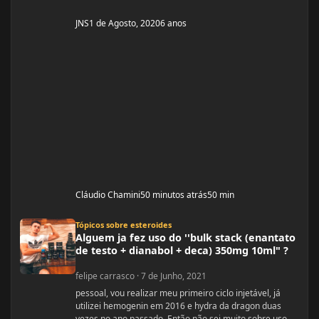
JNS
1 de Agosto, 2020
6 anos
Cláudio Chamini
50 minutos atrás
50 min
Alguem ja fez uso do ''bulk stack (enantato de testo + dianabol + deca) 350mg
Tópicos sobre esteroides
Alguem ja fez uso do ''bulk stack (enantato
de testo + dianabol + deca) 350mg 10ml" ?
felipe carrasco
·
7 de Junho, 2021
pessoal, vou realizar meu primeiro ciclo injetável, já
utilizei hemogenin em 2016 e hydra da dragon duas
vezes no ano passado. Então não sei muito sobre uso