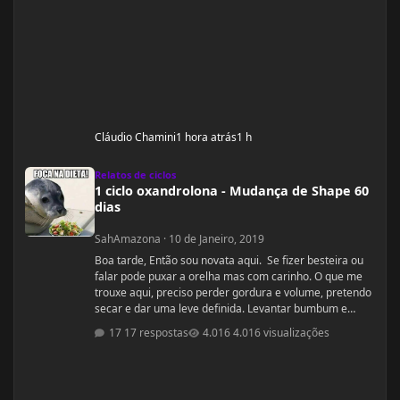
Cláudio Chamini
1 hora atrás
1 h
1 ciclo oxandrolona - Mudança de Shape 60 dias
Relatos de ciclos
1 ciclo oxandrolona - Mudança de Shape 60
dias
SahAmazona
·
10 de Janeiro, 2019
Boa tarde, Então sou novata aqui. Se fizer besteira ou
falar pode puxar a orelha mas com carinho. O que me
trouxe aqui, preciso perder gordura e volume, pretendo
secar e dar uma leve definida. Levantar bumbum e
secar barriguinha, ganha forma nas pernas, costas e
17 respostas
4.016 visualizações
braços, mas nada muito musculoso ou a ponto de
competição ou barriga trincada com coxas volumosas.
Sou fã de mulheres FIN, pena que não nasci com esse
esteriótipo, sou um violoncelo como diz minha mãe e