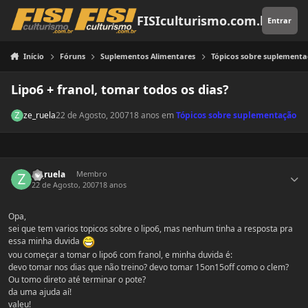
Pular para o conteúdo
FISIculturismo.com.br
Entrar
Início
Fóruns
Suplementos Alimentares
Tópicos sobre suplement
Lipo6 + franol, tomar todos os dias?
ze_ruela
22 de Agosto, 2007
18 anos
em
Tópicos sobre suplementação
Estatísticas do autor
ze_ruela
Membro
22 de Agosto, 2007
18 anos
Opa,
sei que tem varios topicos sobre o lipo6, mas nenhum tinha a resposta pra
essa minha duvida
vou começar a tomar o lipo6 com franol, e minha duvida é:
devo tomar nos dias que não treino? devo tomar 15on15off como o clem?
Ou tomo direto até terminar o pote?
da uma ajuda aí!
valeu!