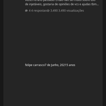
de injetáveis, gostaria de opiniões de vcs e ajudas tbm
são bem vindas estava procurando e achei esse bulk
4 respostas
3.490 visualizações
stack que é formado por ENANTATO DE
TESTOSTERONA + DIANABOL + DECA em uma ampola
de 10ml com 350mg, porem não achei nada a respeito
em vídeos ou fóruns vendedor me recomendou o uso
desse bulk toda terça e quinta em 1 Ml cada
felipe carrasco
7 de Junho, 2021
5 anos