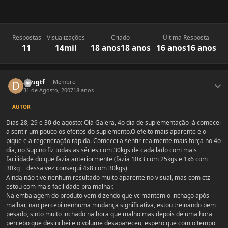
Respostas
Visualizações
Criado
Última Resposta
11
14mil
18 anos
18 anos
16 anos
16 anos
Estatísticas do autor
Dougtf
Membro
31 de Agosto, 2007
18 anos
AUTOR
Dias 28, 29 e 30 de agosto: Olá Galera, 4o dia de suplementação já comecei
a sentir um pouco os efeitos do suplemento.O efeito mais aparente é o
pique e a regeneração rápida. Comecei a sentir realmente mais força no 4o
dia, no Supino fiz todas as séries com 30kgs de cada lado com mais
facilidade do que fazia anteriormente (fazia 10x3 com 25kgs e 1x6 com
30kg + dessa vez consegui 4x8 com 30kgs)
Ainda não tive nenhum resultado muito aparente no visual, mas com ctz
estou com mais facilidade pra malhar.
Na embalagem do produto vem dizendo que vc mantém o inchaço após
malhar, nao percebi nenhuma mudança significativa, estou treinando bem
pesado, sinto muito inchado na hora que malho mas depois de uma hora
percebo que desinchei e o volume desapareceu, espero que com o tempo