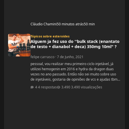
Cláudio Chamini
50 minutos atrás
50 min
Alguem ja fez uso do ''bulk stack (enantato de testo + dianabol + deca) 350mg
Tópicos sobre esteroides
Alguem ja fez uso do ''bulk stack (enantato
de testo + dianabol + deca) 350mg 10ml" ?
felipe carrasco
·
7 de Junho, 2021
pessoal, vou realizar meu primeiro ciclo injetável, já
utilizei hemogenin em 2016 e hydra da dragon duas
vezes no ano passado. Então não sei muito sobre uso
de injetáveis, gostaria de opiniões de vcs e ajudas tbm
são bem vindas estava procurando e achei esse bulk
4 respostas
3.490 visualizações
stack que é formado por ENANTATO DE
TESTOSTERONA + DIANABOL + DECA em uma ampola
de 10ml com 350mg, porem não achei nada a respeito
em vídeos ou fóruns vendedor me recomendou o uso
desse bulk toda terça e quinta em 1 Ml cada