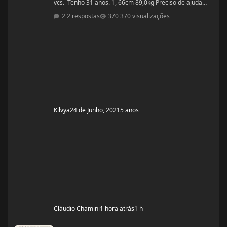
vcs. Tenho 31 anos. 1, 66cm 89,0kg Preciso de ajuda
urgente! Vou mudar a dieta e as séries, então queria
2 respostas
370 visualizações
começar junto com vcs do zero.
Kilvya
24 de Junho, 2021
5 anos
Cláudio Chamini
1 hora atrás
1 h
1 ciclo oxandrolona - Mudança de Shape 60 dias