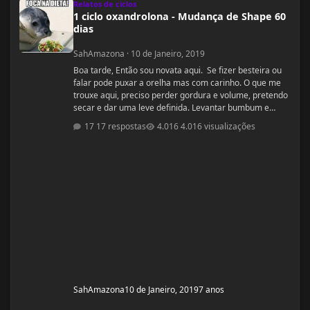
Relatos de ciclos
1 ciclo oxandrolona - Mudança de Shape 60
dias
SahAmazona
·
10 de Janeiro, 2019
Boa tarde, Então sou novata aqui. Se fizer besteira ou
falar pode puxar a orelha mas com carinho. O que me
trouxe aqui, preciso perder gordura e volume, pretendo
secar e dar uma leve definida. Levantar bumbum e
secar barriguinha, ganha forma nas pernas, costas e
17 respostas
4.016 visualizações
braços, mas nada muito musculoso ou a ponto de
competição ou barriga trincada com coxas volumosas.
Sou fã de mulheres FIN, pena que não nasci com esse
esteriótipo, sou um violoncelo como diz minha mãe e
lutava contra a na
SahAmazona
10 de Janeiro, 2019
7 anos