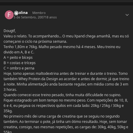
Estatísticas do autor
fmolina
Membro
5 de Setembro, 2007
18 anos
Dougtf,
Valeu o relato. To acompanhando... O meu Xpand chega amanhã, mas eu só
começarei o ciclo na próxima semana.
Tenho 1,80m e 76kg. Malho pesado mesmo há 4 meses. Meu treino eu
divido em A, B e C.
A = peito e bíceps
B = costas e tríceps
C = ombro e perna
Hoje, tomo apenas maltodextrina antes de treinar e durante o treino. Tomo
também Whey Protein da Design ao acordar e antes de dormir, já que treino
à noite. Minha alimentação anda bastante regular, em média como de 3 em
3 horas.
Quando comecei esse treino pesado, tinha muita dificuldade no supino.
Fiquei estagnado um bom tempo no mesmo peso. Com repetições de 10, 8,
6 e 4, eu pegava os respectivos quilos em cada lado: 20kg / 25kg / 30kg e
35kg.
No primeiro mês dei uma carga de creatina que se seguiu no segundo
também. Ao terminar o pote, já tinha um ótimo resultado. Hoje, sem tomar
creatina, consigo, nas mesmas repetições, as cargas de: 30kg, 40kg, 50kg e
55kg.