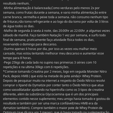
resultado nenhum.
-Minha alimentação é balanceada,Como verduras pelo menos 2x por
semana, como frutas durante a semana, e vario minha alimentação entre
carne branca, vermelha e peixe toda a semana. não consumo nenhum tipo
de frituras,não tomo refrigerante e ao logo do dia tomo por volta de 3 litros
de água todos os dias.
-Malho de segunda á sexta á noite, das 20:00hr as 22:00hr ,e algumas vezes
sábado de manhã. Faço também Natação 1 vez por semana, e surfo todo
final de semana, praticamente faço atividade física todos os dias,
reservando o domingo para descanso.
-Durmo apenas 6 horas por dia, por isso as vezes vou malhar meio
cansado, mas estou tentando melhorar meu descanso e aumentar esse
tempo para 8 horas.
-Pego 25kgs de cada lado no supino nas primeiras 3 séries com 10
repetições e na ultima 30kgs com 6 repetições.
*Comecei tomando Creatina por 2 meses, logo em seguida Monster Nitro
Pack, depois HMB ( que está na metade do pote ainda)+ Whey Protein.
Depois de pesquisar muito na internet a respeito do Óxido Nítrico resolvi
comprar o Xpand da Dymatize por conter tanto o Óxido Nítrico que atua
como vasodilatador ajudando na hipertrofia como os 3 tipos de creatina
diferente, além da substância Glycociamina que é um dos principais
elementos contido nesse suplemento; meu amigo havia tomado e gostou do
resultado e também por ser uma marca confiável(meu HMB era da
dymatize também). Comprei também o maior pote de Whey Protein da
Optimum (que dá pra uns 3 meses), que já havia tomado na suplementação