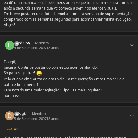
eu dê uma inchada legal, pois meus amigos que tomaram me disseram que
após a segunda semana que vc começa a sentir os efeitos visuais.
Em breve postarei uma foto da minha primeira semana de suplementação
comparado com as semanas seguintes para acompanhar minha evolução.
Abços!
Estatísticas do autor
Lord Spy
Membro
4 de Setembro, 2007
18 anos
Dougtf,
bacana! Continue postando pois estou acompanhando.
Só para registtrar!
Pelo que vc diz e outra galera tb diz... a recuperação entre uma serio e
outra é bem menor!
Tem notado uma maior agitação? Tipo... ta mais inquieto?
abraaass
Estatísticas do autor
Dougtf
Membro
5 de Setembro, 2007
18 anos
AUTOR