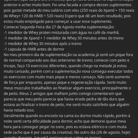
anterior e achei muito bom. Foi uma facada a compra desses suplementos
pois gastei metade do meu salário com eles (250 reais do Xpand + 150 reais
do Whey+ 120 do HMB = 520 reais) Espero que dê um bom resultado, pois
estou muito empolgado para começar a usar esse suplemento.
Comecei Segunda-Feira dia 27 de Agosto minha suplementação:
-1 medidor de Whey proten misturada com água no café da manhã.
-1 medidor de Xpand + 1 medidor de Whey 30 minutos antes do treino
-1 medidor de Whey 30 minutos após o treino
-1 capsula de HMB antes de dormir
No meu primeiro dia de suplementação na academia já senti um pique fora
do normal comparado aos dias anteriores de treino; comecei com peito e
triceps, faço 10 exercicios diferentes, quando chego na metade já estou
muito cansado, porém com a suplementação nova consegui executar todos
os exercicios com muito mais pique e menos cansaço. Não senti aumento
de força por enquanto, apenas pique e regeneração rápida. Senti muito
meus musculos trabalhados ao finalizar algum exercicio, principalmente o
de peito. Meus 2 amigos que malham junto comigo comentaram que
parecia que meu peito parecia que havia virado pedra de tão duro que
estava ao finalizar o treino de peito, me senti muito satisfeito que alguém
havia notado isso.
Geralmente quando eu encosto na cama eu durmo muito rápido, porém á
noite senti certa dificuldade para dormir, acho que demorei quase meia
hora para conseguir pegar no sono, pois eu estava elétrico e com muita
sede (acho que é por causa da creatina). No outro dia (28 de agosto, hoje)
acordei disposto. Amanhã postarei mais sobre os treinos