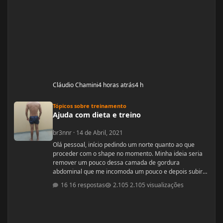
Cláudio Chamini
4 horas atrás
4 h
Ajuda com dieta e treino
Tópicos sobre treinamento
Ajuda com dieta e treino
br3nnr
·
14 de Abril, 2021
Olá pessoal, início pedindo um norte quanto ao que
proceder com o shape no momento. Minha ideia seria
remover um pouco dessa camada de gordura
abdominal que me incomoda um pouco e depois subir
pra um off-season bem feito. Fiquem a vontade pra
16 respostas
2.105 visualizações
ajudar! Idade: 24 Altura: 187 Peso: 80
Medicações em uso (Anticoncepcional,
antidepressivo,anti hipertensivo, etc...): nenhuma
Problemas de Saúde e história de cirurgias: nenhum