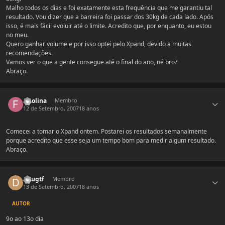
Malho todos os dias e foi exatamente esta frequência que me garantiu tal
resultado. Vou dizer que a barreira foi passar dos 30kg de cada lado. Após
isso, é mais fácil evoluir até o limite. Acredito que, por enquanto, eu estou
no meu.
Quero ganhar volume e por isso optei pelo Xpand, devido a muitas
recomendações.
Vamos ver o que a gente consegue até o final do ano, né bro?
Abraço.
Estatísticas do autor
fmolina
Membro
12 de Setembro, 2007
18 anos
Comecei a tomar o Xpand ontem. Postarei os resultados semanalmente
porque acredito que esse seja um tempo bom para medir algum resultado.
Abraço.
Estatísticas do autor
Dougtf
Membro
13 de Setembro, 2007
18 anos
AUTOR
9o ao 13o dia