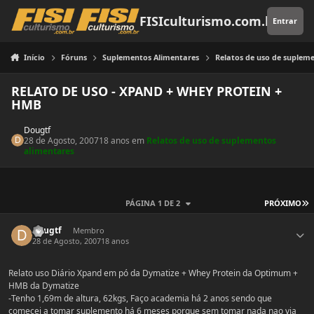
Pular para o conteúdo
FISIculturismo.com.br
Entrar
Início
Fóruns
Suplementos Alimentares
Relatos de uso de suplem
RELATO DE USO - XPAND + WHEY PROTEIN +
HMB
Dougtf
28 de Agosto, 2007
18 anos
em
Relatos de uso de suplementos
alimentares
Ú
PÁGINA 1 DE 2
PRÓXIMO
Estatísticas do autor
Dougtf
Membro
28 de Agosto, 2007
18 anos
Relato uso Diário Xpand em pó da Dymatize + Whey Protein da Optimum +
HMB da Dymatize
-Tenho 1,69m de altura, 62kgs, Faço academia há 2 anos sendo que
comecei a tomar suplemento há 6 meses porque sem tomar nada nao via