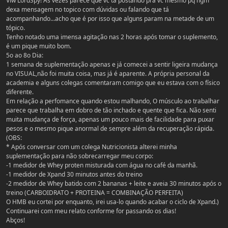
Vlw LordSpy! As vezes parece que vc tá postando pra vc mesmo pq ngm
dexa mensagem no topico com dúvidas ou falando que tá
acompanhando...acho que é por isso que alguns param na metade de um
tópico.
Tenho notado uma imensa agitação nas 2 horas após tomar o suplemento,
é um pique muito bom.
5o ao 8o Dia:
1 semana de suplementação apenas e já comecei a sentir ligeira mudança
no VISUAL,não foi muita coisa, mas já é aparente. A própria personal da
academia e alguns colegas comentaram comigo que eu estava com o físico
diferente.
Em relação a perfomance quando estou malhando, O músculo ao trabalhar
parece que trabalha em dobro de tão inchado e quente que fica. Não senti
muita mudança de força, apenas um pouco mais de facilidade para puxar
pesos e o mesmo pique anormal de sempre além da recuperação rápida.
(OBS:
* Após conversar com um colega Nutricionista alterei minha
suplementação para não sobrecarregar meu corpo:
-1 medidor de Whey proten misturada com água no café da manhã.
-1 medidor de Xpand 30 minutos antes do treino
-2 medidor de Whey batido com 2 bananas + leite e aveia 30 minutos após o
treino (CARBOIDRATO + PROTEINA = COMBINAÇÃO PERFEITA)
O HMB eu cortei por enquanto, irei usa-lo quando acabar o ciclo de Xpand.)
Continuarei com meu relato conforme for passando os dias!
Abços!