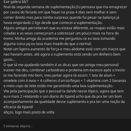
Eae galera blz?
final da segunda semana de suplementação,Eu pensava que iria emagrecer
por causa do feriado em que fiquei na praia 4 dias sem malhar e sem
comer direito mas para minha surpresa quando fui pesar na balança já
havia engordado 2 kgs desde que comecei a suplementação.
Alguns amigos perceberam que eu estava diferente, as roupas estão mais
coladas e as veias começaram a sobressair um pouco mais na hora do
treino. Minha amiga da academia me perguntou se eu tava tomando
alguma coisa pq eu tava mais inxado do que o normal.
Notei um ligeiro aumento de força e meu abdome está com uns traços que
nao haviam antes. até agora o suplemento está sendo um dinheiro bem
gasto...
O que tá me ajudando também é as dicas que um amigo meu personal
trainer me deu, combinar carboidrato e proteina em excesso após o treino
ta me fazendo mto bem, meu jantar agora tá assim: 1 lata de atum +
omelete com 4 ovos + 4 colheres d arroz/feijao + 1 vitamina com 2 bananas
e meio copo de leite estão me garantindo uma boa suplementação.
Vlw pela participação que o pessoal ta dando nesse tópico, agora que tem
eu e mais 2 relatando o uso diario do Xpand acho que da pra ter um bom
acompanhamento da qualidade desse suplemento e pra ter uma noção da
eficacia do Xpand!
abços, logo mais posto de volta
3 semanas depois...