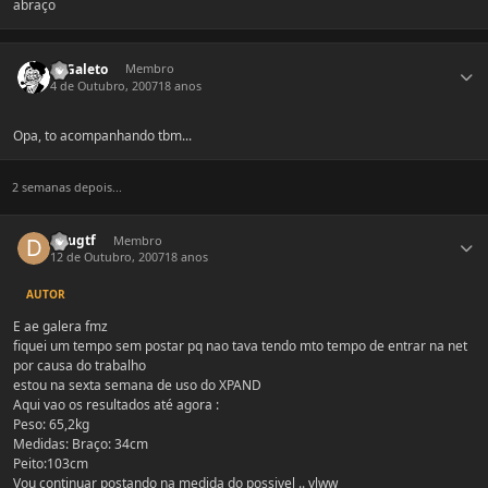
abraço
Estatísticas do autor
ZéGaleto
Membro
4 de Outubro, 2007
18 anos
Opa, to acompanhando tbm...
2 semanas depois...
Estatísticas do autor
Dougtf
Membro
12 de Outubro, 2007
18 anos
AUTOR
E ae galera fmz
fiquei um tempo sem postar pq nao tava tendo mto tempo de entrar na net
por causa do trabalho
estou na sexta semana de uso do XPAND
Aqui vao os resultados até agora :
Peso: 65,2kg
Medidas: Braço: 34cm
Peito:103cm
Vou continuar postando na medida do possivel .. vlww