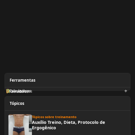
Ferramentas
Calculadoras
Orientadores
Geradores
Tópicos
Auxílio Treino, Dieta, Protocolo de Ergogênico
Tópicos sobre treinamento
Auxílio Treino, Dieta, Protocolo de
Ergogênico