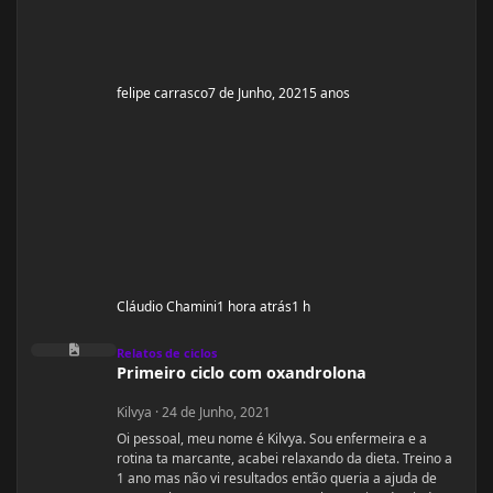
felipe carrasco
7 de Junho, 2021
5 anos
Cláudio Chamini
1 hora atrás
1 h
Primeiro ciclo com oxandrolona
Relatos de ciclos
Primeiro ciclo com oxandrolona
Kilvya
·
24 de Junho, 2021
Oi pessoal, meu nome é Kilvya. Sou enfermeira e a
rotina ta marcante, acabei relaxando da dieta. Treino a
1 ano mas não vi resultados então queria a ajuda de