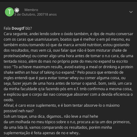
Estatísticas do autor
tkz
Membro
3 de Outubro, 2007
18 anos
Fala
Dougtf
blz?
Cara seguinte, andei lendo sobre o óxido também, e dps de muito conversar
com os caras que usam/usaram, boatos que é melhor o em pó mesmo, eu
também estou tomando só que da marca arnold nutrition, estou gostando
dos resultados, mas vem cá, ouvi falar que não é bom misturar shake de
proteínas(whey) ou comer algo uma hora antes de tomar o n.o cara, da uma
tentada nisso, além do mais no próprio pote do meu no expand ta escrito
isso: "To achieve maximum results, avoid eating a meal or drinking a protein
shake within an hour of taking n.o expand." Pelo pouco que entendo de
ingles entendi que é para evitar tomar whey ou comer alguma coisa, ou
seja, fazer jejum de uma hora antes de tomar o xpand.. bom, seilá, um cara
da minha faculdade q ta fazendo pós em e.f. tmb confirmou a mesma coisa,
e explicou que o corpo dai nao consegue absorver com a devida eficiencia o
oxido.
Afinal, é caro esse suplemento, e é bom tentar absorve-lo o máximo
possivel neh nao?
Soh um toque, uma dica, digamos.. não leve a mal hehe
da um molhada no meu tópico sobre o n.o, procura ai ta um dos primeiros,
da uma lida lá, vamos comparando os resultados, porém minha
suplementação é feita apenas de no e whey..