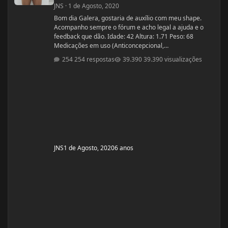
JNS
·
1 de Agosto, 2020
Bom dia Galera, gostaria de auxílio com meu shape.
Acompanho sempre o fórum e acho legal a ajuda e o
feedback que dão. Idade: 42 Altura: 1.71 Peso: 68
Medicações em uso (Anticoncepcional,
antidepressivo,anti hipertensivo, etc...): nenhuma
254 respostas
39.390 visualizações
Problemas de Saúde e história de cirurgias: nenhuma
Exames de sangue hormonais recentes OU que tiver
recente= sem exames recentes. Tempo de treino: 15
anos, com interrupções sazonais. Ciclos FEITOS com
dose e tempo: enan
JNS
1 de Agosto, 2020
6 anos