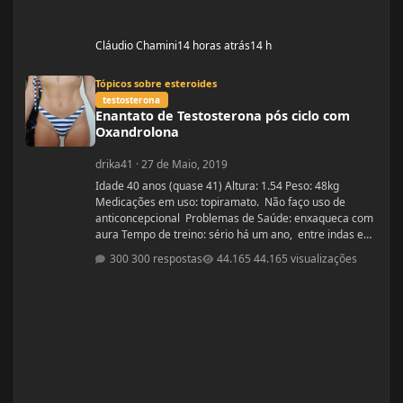
Cláudio Chamini
14 horas atrás
14 h
Enantato de Testosterona pós ciclo com Oxandrolona
Tópicos sobre esteroides
testosterona
Enantato de Testosterona pós ciclo com
Oxandrolona
drika41
·
27 de Maio, 2019
Idade 40 anos (quase 41) Altura: 1.54 Peso: 48kg
Medicações em uso: topiramato. Não faço uso de
anticoncepcional Problemas de Saúde: enxaqueca com
aura Tempo de treino: sério há um ano, entre indas e
vindas 4 anos Ciclos feitos: Março 2019 oxandrolona 5
300 respostas
44.165 visualizações
mg durante 8 semanas, após 10 mg até a 12° semana.
Ciclo proposto com Aes ( Marca) do se e tempo: Proposto
pelo @Apollo Galeno e @Foston, verdade não é um
ciclo, usarei enantato de test