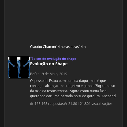
Cláudio Chamini
14 horas atrás
14 h
Evolução do Shape
Tópicos de evolução do shape
Evolução do Shape
Befit
·
19 de Maio, 2019
Oi pessoal!! Estou bem sumida daqui, mas é que
consegui alcançar meu objetivo e ganhei 7kg com uso
da ox e da testosterona. Agora estou numa fase
querendo dar uma baixada no % de gordura. Apesar de
estudar nutrição e saber exatamente o que devo fazer,
168 respostas
21.801 visualizações
gostaria de compartilhamento de treinos e talvez
suplementos para dar energia. Dei uma sumida daqui
porque estou trabalhando muito! Um ritmo bemmmmm
complicado! Mas já estou organizada para treinamento
e dieta. Estou com um corpo legal, mas