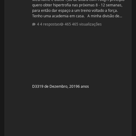
quero obter hipertrofia nas próximas 8 - 12 semanas,
para então dar espaço a um treino voltado a força.
Tenho uma academia em casa. A minha divisão de
treino atual segue: Seg: Agachamento 3x8 - 100kg
4 respostas
465 visualizações
RDL: 3x8 - 37,5kg Panturilha com uma perna 3x20 - 8kg
Supino: 3x8 - 60kg (quero melhorar isso aqui, horrível)
Voador com superband: 3x12 - Super Resistente. Pull
ups: 3x8 - 15kg (+ c
D33
19 de Dezembro, 2019
6 anos