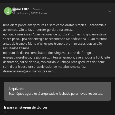
Estatísticas do autor
junior.1387
Membro
30 de Agosto, 2007
18 anos
uma dieta pobre em gorduras e sem carboidratos simples + academia e
aeróbicos, vão te fazer perder gordura na certa...
eu nunca usei esses "queimadores de gordura" ... mesmo qnd eu estava
sobre peso... pra dar energia te recomendo Maltodextrina 30-40 minutos
antes do treino e Malto e Whey pós treino... pra min esses dois ai dão
resultados Otimos..
no resto do dia eu como batata doce/inglesa, carne de frango
ensopada/grelhada, feijão, arroz integral, granola, aveia, iogurte light, leite
desnatado, carne de soja, ovo cozido, e linhaça pras gorduras do "bem"...
com dieta hipocalorica, acelerador de metabolismo se faz
desnecessario(pelo menos pra min)...
Arquivado
Este tópico agora está arquivado e fechado para novas respostas.
Ir para a listagem de tópicos