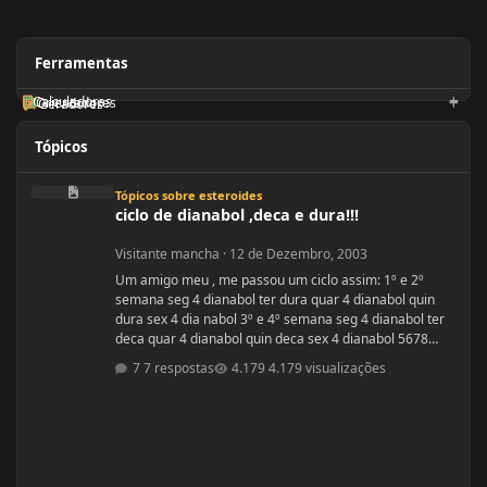
Ferramentas
Calculadoras
Orientadores
Geradores
Tópicos
ciclo de dianabol ,deca e dura!!!
Tópicos sobre esteroides
ciclo de dianabol ,deca e dura!!!
Visitante mancha
·
12 de Dezembro, 2003
Um amigo meu , me passou um ciclo assim: 1º e 2º
semana seg 4 dianabol ter dura quar 4 dianabol quin
dura sex 4 dia nabol 3º e 4º semana seg 4 dianabol ter
deca quar 4 dianabol quin deca sex 4 dianabol 5678
seman vou partir para definição com outros anabolicos.
7 respostas
4.179 visualizações
PERGUNTAS : 1 - GOSTARIA DE SABER A OPNIÃO DE
VCS SOBRE ESSE CICLO? 2 - GOSTARIA DE SABER PQ
ELE ME FALOU P TOMAR OS 4 COMPRIMIDOS DE SEG ,
QUAR E SEX E NÃO TODOS OS DIAS? ELE ME DISS