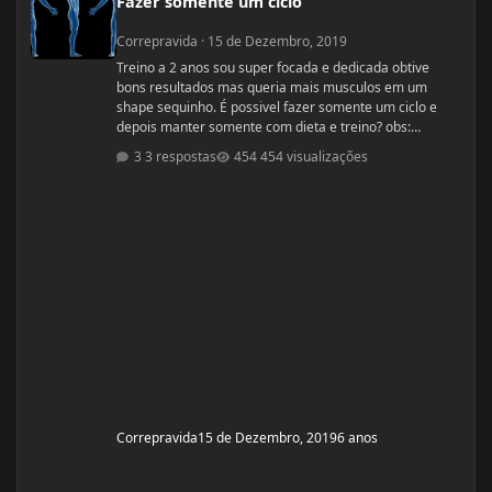
Fazer somente um ciclo
Correpravida
·
15 de Dezembro, 2019
Treino a 2 anos sou super focada e dedicada obtive
bons resultados mas queria mais musculos em um
shape sequinho. É possivel fazer somente um ciclo e
depois manter somente com dieta e treino? obs:
desculpe se ja tiver esse tópico, procurei mais não
3 respostas
454 visualizações
encontrei
Correpravida
15 de Dezembro, 2019
6 anos