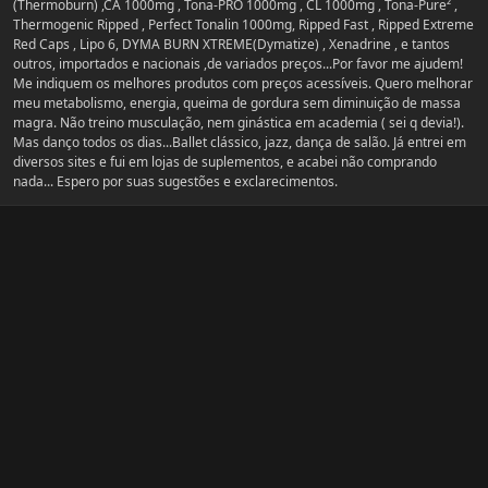
(Thermoburn) ,CA 1000mg , Tona-PRO 1000mg , CL 1000mg , Tona-Pure² ,
Thermogenic Ripped , Perfect Tonalin 1000mg, Ripped Fast , Ripped Extreme
Red Caps , Lipo 6, DYMA BURN XTREME(Dymatize) , Xenadrine , e tantos
outros, importados e nacionais ,de variados preços...Por favor me ajudem!
Me indiquem os melhores produtos com preços acessíveis. Quero melhorar
meu metabolismo, energia, queima de gordura sem diminuição de massa
magra. Não treino musculação, nem ginástica em academia ( sei q devia!).
Mas danço todos os dias...Ballet clássico, jazz, dança de salão. Já entrei em
diversos sites e fui em lojas de suplementos, e acabei não comprando
nada... Espero por suas sugestões e exclarecimentos.