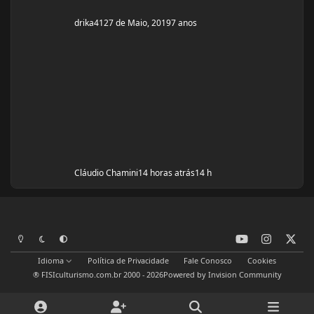
drika41
27 de Maio, 2019
7 anos
Cláudio Chamini
14 horas atrás
14 h
y
i
x
Modo Claro
Modo Escuro
Preferência do Sistema
o
n
Idioma
Política de Privacidade
Fale Conosco
Cookies
u
s
® FISIculturismo.com.br 2000 - 2026
Powered by
Invision Community
t
t
u
a