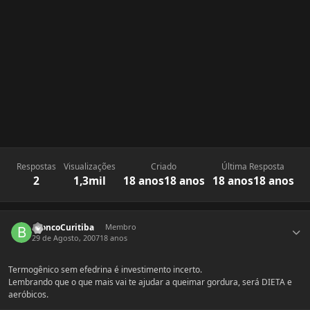
Respostas
Visualizações
Criado
Última Resposta
2
1,3mil
18 anos
18 anos
18 anos
18 anos
Estatísticas do autor
BroncoCuritiba
Membro
29 de Agosto, 2007
18 anos
Termogênico sem efedrina é investimento incerto.
Lembrando que o que mais vai te ajudar a queimar gordura, será DIETA e
aeróbicos.