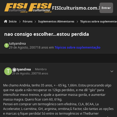
Pular para o conteúdo
FISIculturismo.com.br
Entrar
Início
Fóruns
Suplementos Alimentares
Tópicos sobre suplement
nao consigo escolher...estou perdida
tuttyandrea
29 de Agosto, 2007
18 anos
em
Tópicos sobre suplementação
Estatísticas do autor
tuttyandrea
Membro
29 de Agosto, 2007
18 anos
Me chamo Andréa, tenho 35 anos, + - 65 kg, 1,66m. Estou procurando algo
que me ajude a não recuperar os 12kgs perdidos, e me dê "gás" para
intensificar meus treinos, e ajude a queimar massa gorda, e aumentar
massa magra. Quero ficar com 60, 61kg.
Pensei em comprar um termogênico sem efedrina, CLA, BCAA, La
Accelerator, L-carnitina, GH, arginina, ornitina,G Factor, são tantas as opções
e marcas q fiquei perdida! Só entre os termogênicos vi TheBurner