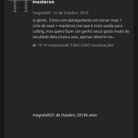
masteron
magrelafit
·
31 de Outubro, 2019
oi gente, Estou com planejamento em iniciar mais 1
ciclo de oxan + masteron (sei que é mais usada para
culting, mas quero fazer um ganho seco) gosto muito do
resultado dela (nunca usei, apenas observo no
pessoal). ja fiz 2 ciclos de oxandrolona 1 em 2016(6
19 respostas
3.063 visualizações
semanas) e outro 2017.(6 semanas) , mas o meu
objetivo do tópico mesmo é sobre a dieta. Quero fazer
uma dieta bulking limpa, não tenho a necessidade de
ganhar muito peso, apenas melhorar a qualidade
muscular e ganhar um pouco de ma
magrelafit
31 de Outubro, 2019
6 anos