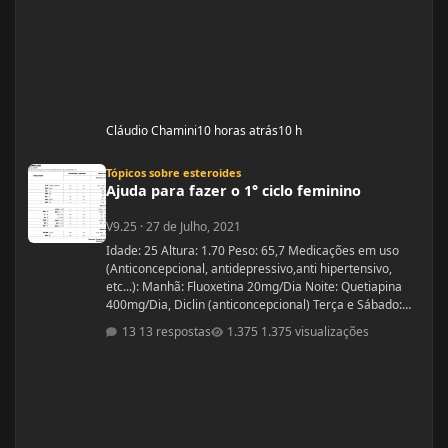
Cláudio Chamini
10 horas atrás
10 h
Ajuda para fazer o 1° ciclo feminino
Tópicos sobre esteroides
Ajuda para fazer o 1° ciclo feminino
V9.25
·
27 de Julho, 2021
Idade: 25 Altura: 1.70 Peso: 65,7 Medicações em uso
(Anticoncepcional, antidepressivo,anti hipertensivo,
etc...): Manhã: Fluoxetina 20mg/Dia Noite: Quetiapina
400mg/Dia, Diclin (anticoncepcional) Terça e Sábado:
Cabergolina 0,5mg Problemas de Saúde e história de
13 respostas
1.375 visualizações
cirurgias: Frequentemente tenho hipoglicemia oque faz
com que precise comer algo com açúcar. - Fluoxetina e
Quetiapina para tratamento depressivo e bipolar.
(Doença genética, tratamento iniciado quando cria