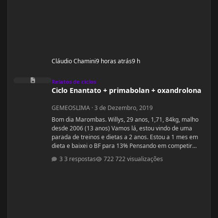
Cláudio Chamini
9 horas atrás
9 h
Ciclo Enantato + primabolan + oxandrolona
Relatos de ciclos
Ciclo Enantato + primabolan + oxandrolona
GEMEOSLIMA
·
3 de Dezembro, 2019
Bom dia Marombas. Willys, 29 anos, 1,71, 84kg, malho
desde 2006 (13 anos) Vamos lá, estou vindo de uma
parada de treinos e dietas a 2 anos. Estou a 1 mes em
dieta e baixei o BF para 13% Pensando em competir
estreantes ano que vem se tudo ocorrer bem até abril.
3 respostas
722 visualizações
(Secar e corrigir os pontos fracos) Anexo, os exames
laboratoriais. Fechei com um atleta e treinador pra ver
se em 6 meses monto a armadura, rs! Segue o
protocolo passado por ele: Enantato 250mg 2x seman