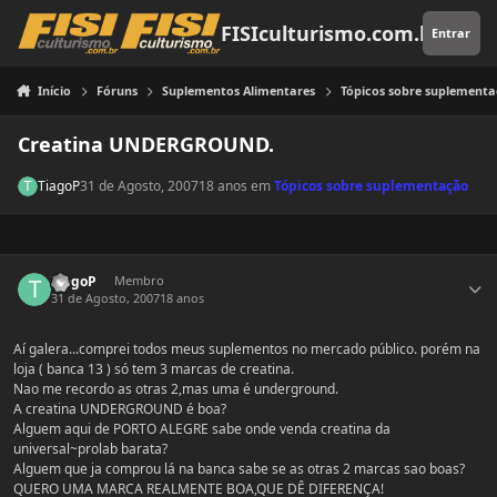
Pular para o conteúdo
FISIculturismo.com.br
Entrar
Início
Fóruns
Suplementos Alimentares
Tópicos sobre suplement
Creatina UNDERGROUND.
TiagoP
31 de Agosto, 2007
18 anos
em
Tópicos sobre suplementação
Estatísticas do autor
TiagoP
Membro
31 de Agosto, 2007
18 anos
Aí galera...comprei todos meus suplementos no mercado público. porém na
loja ( banca 13 ) só tem 3 marcas de creatina.
Nao me recordo as otras 2,mas uma é underground.
A creatina UNDERGROUND é boa?
Alguem aqui de PORTO ALEGRE sabe onde venda creatina da
universal~prolab barata?
Alguem que ja comprou lá na banca sabe se as otras 2 marcas sao boas?
QUERO UMA MARCA REALMENTE BOA,QUE DÊ DIFERENÇA!