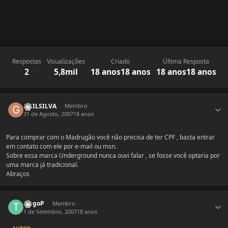
Respostas
Visualizações
Criado
Última Resposta
2
5,8mil
18 anos
18 anos
18 anos
18 anos
Estatísticas do autor
GUILSILVA
Membro
31 de Agosto, 2007
18 anos
Para comprar com o Madrugão você não precisa de ter CPF , basta entrar
em contato com ele por e-mail ou msn.
Sobre essa marca Underground nunca ouvi falar , se fosse você optaria por
uma marca já tradicional.
Abraços
Estatísticas do autor
TiagoP
Membro
1 de Setembro, 2007
18 anos