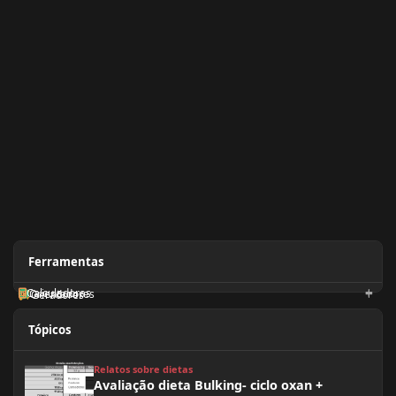
Ferramentas
Calculadoras
Orientadores
Geradores
Tópicos
Avaliação dieta Bulking- ciclo oxan + masteron
Relatos sobre dietas
Avaliação dieta Bulking- ciclo oxan +