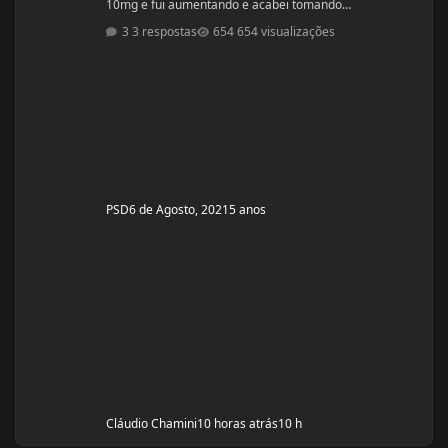
10mg e fui aumentando e acabei tomando
60mg porque entendi errado foram 4 semanas tive
3 respostas
654 visualizações
ganhos de 5 quilos. Eu já treinava na época a 4 anos já
tinha ganhos bem bons até sem recursos
anabolizantes só que eu tinha perdido peso eu queria
aumentar de forma rápida. Nos dois primeiros anos de
treino eu ganhei muita massa muscular mas depois se
PSD
6 de Agosto, 2021
5 anos
Cláudio Chamini
10 horas atrás
10 h