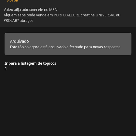
AUTOR
Valeu aí!Já adicionei ele no MSN!
Alguem sabe onde vende em PORTO ALEGRE creatina UNIVERSAL ou
PROLAB? abraços
Arquivado
Este tópico agora está arquivado e fechado para novas respostas.
Ir para a listagem de tópicos