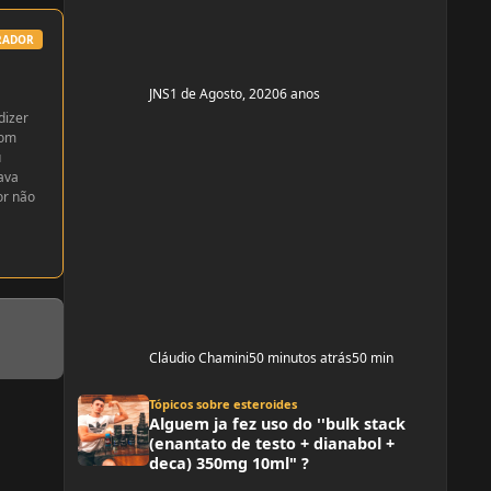
enan
RADOR
JNS
1 de Agosto, 2020
6 anos
dizer
com
u
ava
or não
Cláudio Chamini
50 minutos atrás
50 min
Alguem ja fez uso do ''bulk stack (enantato de testo + dianabol + dec
Tópicos sobre esteroides
Alguem ja fez uso do ''bulk stack
(enantato de testo + dianabol +
deca) 350mg 10ml" ?