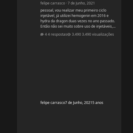
felipe carrasco
·
7 de Junho, 2021
pessoal, vou realizar meu primeiro ciclo
injetável, já utilizei hemogenin em 2016 e
hydra da dragon duas vezes no ano passado.
Então não sei muito sobre uso de injetáveis,
gostaria de opiniões de vcs e ajudas tbm são
4 respostas
3.490 visualizações
bem vindas estava procurando e achei esse
bulk stack que é formado por ENANTATO DE
TESTOSTERONA + DIANABOL + DECA em uma
ampola de 10ml com 350mg, porem não achei
nada a respeito em vídeos ou fóruns
vendedor me recomendou o uso desse bulk
toda terça e quinta em 1 Ml cada
felipe carrasco
7 de Junho, 2021
5 anos