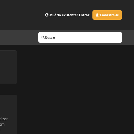
Usuário existente? Entrar
Cadastre-se
Buscar...
dizer
com
u