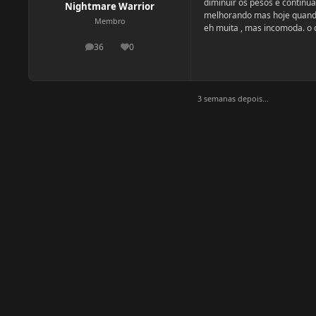
diminuir os pesos e continu
Nightmare Warrior
melhorando mas hoje quando 
Membro
eh muita , mas incomoda. o
36
0
postagens
Reputação
3 semanas depois...