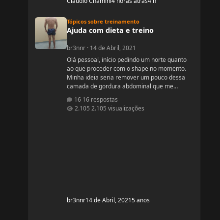
Cláudio Chamini
4 horas atrás
4 h
Ajuda com dieta e treino
Tópicos sobre treinamento
Ajuda com dieta e treino
br3nnr
·
14 de Abril, 2021
Olá pessoal, início pedindo um norte quanto
ao que proceder com o shape no momento.
Minha ideia seria remover um pouco dessa
camada de gordura abdominal que me
incomoda um pouco e depois subir pra um off-
16 respostas
season bem feito. Fiquem a vontade pra
2.105 visualizações
ajudar! Idade: 24 Altura: 187 Peso: 80
Medicações em uso (Anticoncepcional,
antidepressivo,anti hipertensivo,
etc...): nenhuma Problemas de Saúde e
história de cirurgias: nenhum Exames de
sangue h
br3nnr
14 de Abril, 2021
5 anos