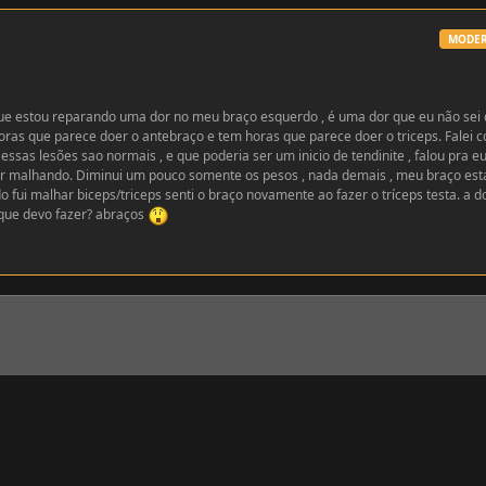
MODE
ue estou reparando uma dor no meu braço esquerdo , é uma dor que eu não sei 
oras que parece doer o antebraço e tem horas que parece doer o triceps. Falei 
 essas lesões sao normais , e que poderia ser um inicio de tendinite , falou pra e
ar malhando. Diminui um pouco somente os pesos , nada demais , meu braço est
fui malhar biceps/triceps senti o braço novamente ao fazer o tríceps testa. a d
 que devo fazer? abraços