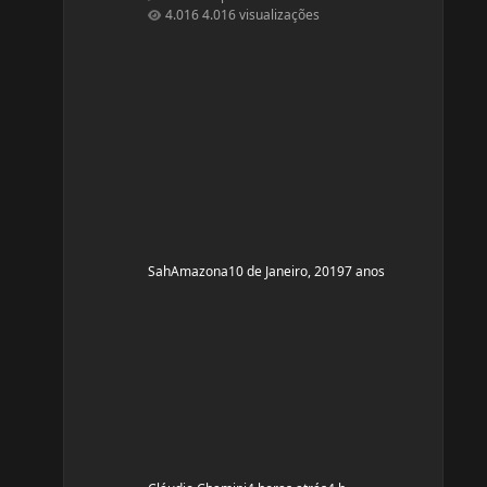
secar barriguinha, ganha forma nas pernas,
4.016 visualizações
costas e braços, mas nada muito musculoso
ou a ponto de competição ou barriga trincada
com coxas volumosas. Sou fã de mulheres
FIN, pena que não nasci com esse esteriótipo,
sou um violoncelo como diz minha mãe e
lutava contra a na
SahAmazona
10 de Janeiro, 2019
7 anos