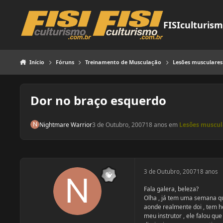
Pular para o conteúdo
FISIculturis
Início
Fóruns
Treinamento de Musculação
Lesões musculares
Dor no braço esquerdo
Nightmare Warrior
3 de Outubro, 2007
18 anos
em
Lesões muscul
3 de Outubro, 2007
18 anos
Fala galera, beleza?
Olha , já tem uma semana q
aonde realmente doi , tem h
meu instrutor , ele falou que