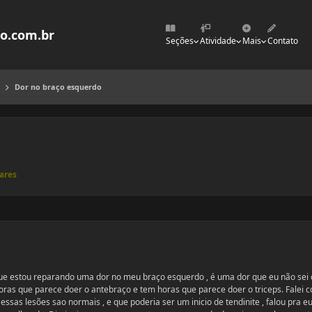
mo.com.br
Seções
Atividade
Mais
Contato
Dor no braço esquerdo
ares
ue estou reparando uma dor no meu braço esquerdo , é uma dor que eu não sei 
oras que parece doer o antebraço e tem horas que parece doer o triceps. Falei 
 essas lesões sao normais , e que poderia ser um inicio de tendinite , falou pra e