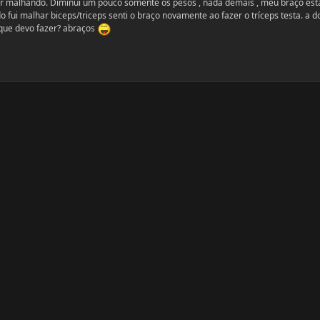
ar malhando. Diminui um pouco somente os pesos , nada demais , meu braço est
fui malhar biceps/triceps senti o braço novamente ao fazer o tríceps testa. a d
 que devo fazer? abraços