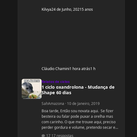
Kilvya
24 de Junho, 2021
5 anos
Cláudio Chamini
1 hora atrás
1 h
1 ciclo oxandrolona - Mudança de Shape 60 dias
Relatos de ciclos
1 ciclo oxandrolona - Mudança de
Shape 60 dias
SahAmazona
·
10 de Janeiro, 2019
Boa tarde, Então sou novata aqui. Se fizer
besteira ou falar pode puxar a orelha mas
com carinho. O que me trouxe aqui, preciso
perder gordura e volume, pretendo secar e
dar uma leve definida. Levantar bumbum e
17 respostas