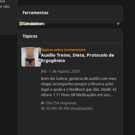
ava
or não
Ferramentas
Calculadoras
Orientadores
Geradores
Tópicos
Auxílio Treino, Dieta, Protocolo de Ergogênico
Tópicos sobre treinamento
Auxílio Treino, Dieta, Protocolo de
Ergogênico
JNS
·
1 de Agosto, 2020
Bom dia Galera, gostaria de auxílio com meu
shape. Acompanho sempre o fórum e acho
legal a ajuda e o feedback que dão. Idade: 42
Altura: 1.71 Peso: 68 Medicações em uso
(Anticoncepcional, antidepressivo,anti
254 respostas
hipertensivo, etc...): nenhuma Problemas de
39.390 visualizações
Saúde e história de cirurgias: nenhuma
Exames de sangue hormonais recentes OU
que tiver recente= sem exames recentes.
Tempo de treino: 15 anos, com interrupções
sazonais. Ciclos FEITOS com dose e tempo: