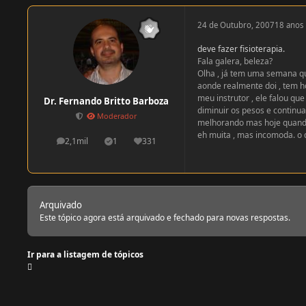
24 de Outubro, 2007
18 anos
deve fazer fisioterapia.
Fala galera, beleza?
Olha , já tem uma semana q
aonde realmente doi , tem h
meu instrutor , ele falou que
Dr. Fernando Britto Barboza
diminuir os pesos e continu
Moderador
melhorando mas hoje quando 
eh muita , mas incomoda. o
2,1mil
1
331
postagens
Soluções
Reputação
Arquivado
Este tópico agora está arquivado e fechado para novas respostas.
Ir para a listagem de tópicos