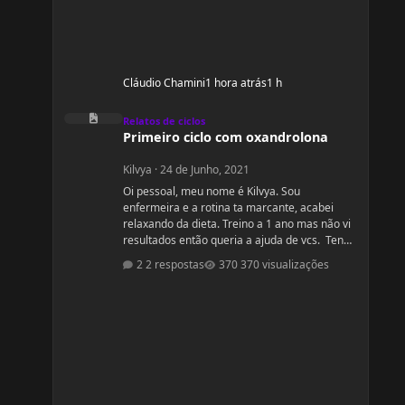
Cláudio Chamini
1 hora atrás
1 h
Primeiro ciclo com oxandrolona
Relatos de ciclos
Primeiro ciclo com oxandrolona
Kilvya
·
24 de Junho, 2021
Oi pessoal, meu nome é Kilvya. Sou
enfermeira e a rotina ta marcante, acabei
relaxando da dieta. Treino a 1 ano mas não vi
resultados então queria a ajuda de vcs. Tenho
31 anos. 1, 66cm 89,0kg Preciso de ajuda
2 respostas
370 visualizações
urgente! Vou mudar a dieta e as séries, então
queria começar junto com vcs do zero.