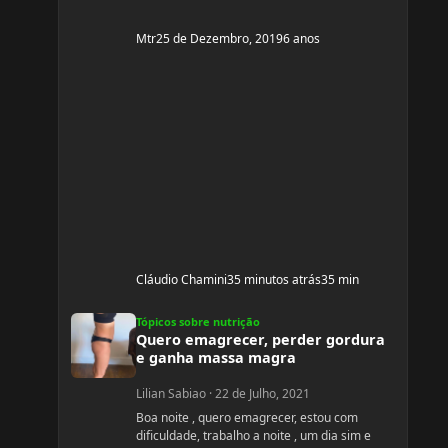
Mtr
25 de Dezembro, 2019
6 anos
Cláudio Chamini
35 minutos atrás
35 min
Quero emagrecer, perder gordura e ganha massa magra
Tópicos sobre nutrição
Quero emagrecer, perder gordura
e ganha massa magra
Lilian Sabiao
·
22 de Julho, 2021
Boa noite , quero emagrecer, estou com
dificuldade, trabalho a noite , um dia sim e