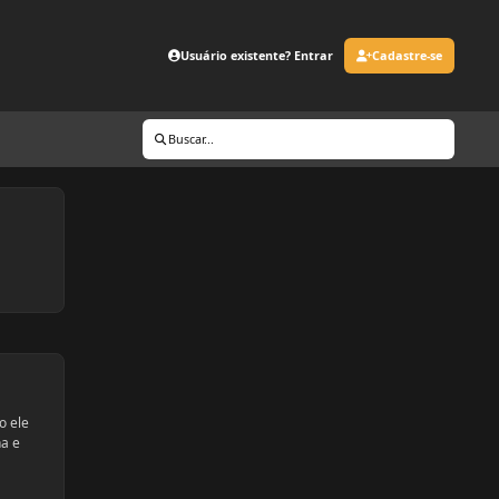
Usuário existente? Entrar
Cadastre-se
Buscar...
o ele
ha e