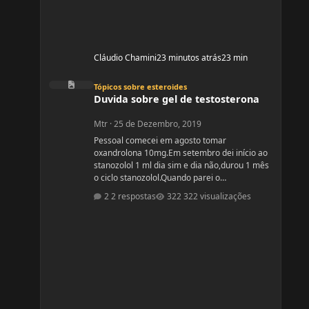
Cláudio Chamini
23 minutos atrás
23 min
Duvida sobre gel de testosterona
Tópicos sobre esteroides
Duvida sobre gel de testosterona
Mtr
·
25 de Dezembro, 2019
Pessoal comecei em agosto tomar
oxandrolona 10mg.Em setembro dei início ao
stanozolol 1 ml dia sim e dia não,durou 1 mês
o ciclo stanozolol.Quando parei o
stanozolol,me senti desanimada e fiquei
2 respostas
322 visualizações
paranoica com os colaterais.Fiz exames
minha testosterona está muito alta,está igual
de homem.Fui na medica e me indicou passar
gel de testostetona,mas será que o gel tem
colaterais?