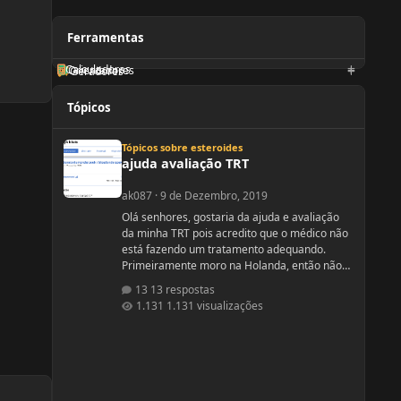
Ferramentas
Calculadoras
Orientadores
Geradores
Tópicos
ajuda avaliação TRT
Tópicos sobre esteroides
ajuda avaliação TRT
ak087
·
9 de Dezembro, 2019
Olá senhores, gostaria da ajuda e avaliação
da minha TRT pois acredito que o médico não
está fazendo um tratamento adequando.
Primeiramente moro na Holanda, então não
tenho como requisitar exames a minha
13 respostas
vontade, tenho que ir no médico da familia,
1.131 visualizações
este por sua vez decide ou não se pede os
exames. No meu caso tive que fazer varias
consultas com o médico da familia até o
mesmo solitar um exame de sangue para
testo, e no caso ele solicitou somente testo,
não aparece nenhum outro compo