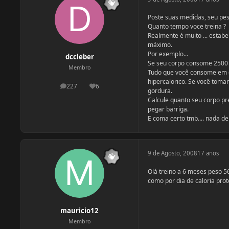
Poste suas medidas, seu peso
Quanto tempo voce treina ?
Realmente é muito ... estab
máximo.
Por exemplo...
dccleber
Se seu corpo consome 2500 ca
Membro
Tudo que você consome em e
hipercalorico. Se você toma
227
6
postagens
Reputação
gordura.
Calcule quanto seu corpo pre
pegar barriga.
E coma certo tmb.... nada d
9 de Agosto, 2008
17 anos
Olá treino a 6 meses peso 5
como por dia de caloria pro
mauricio12
Membro