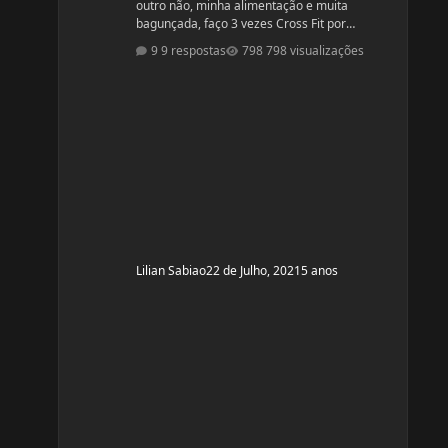
outro não, minha alimentação e muita
bagunçada, faço 3 vezes Cross Fit por
semana, e final de semana as vezes faço
9 respostas
798 visualizações
caminhada, precisava de algumas dicas.
Idade: 50 Altura: 1,60 Peso:66 Medicações em
uso (Anticoncepcional, antidepressivo,anti
hipertensivo, etc...): NAo Problemas de Saúde
e história de cirurgias: tem pressão alta
Exames de sangue hormonais recentes OU
que tiver recente
Lilian Sabiao
22 de Julho, 2021
5 anos