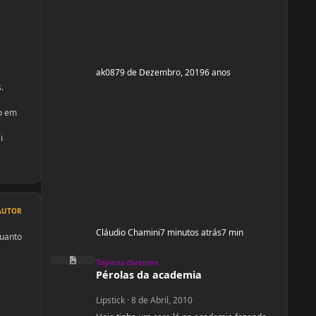
ak087
9 de Dezembro, 2019
6 anos
.
ao em
i
AUTOR
Cláudio Chamini
7 minutos atrás
7 min
quanto
Pérolas da academia
Tópicos diversos
Pérolas da academia
Lipstick
·
8 de Abril, 2010