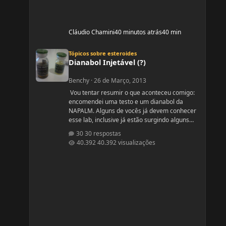
Cláudio Chamini
40 minutos atrás
40 min
Dianabol Injetável (?)
Tópicos sobre esteroides
Dianabol Injetável (?)
Benchy
·
26 de Março, 2013
Vou tentar resumir o que aconteceu comigo:
encomendei uma testo e um dianabol da
NAPALM. Alguns de vocês já devem conhecer
esse lab, inclusive já estão surgindo alguns
relatos aqui mesmo no fórum. Ouvi relatos
30 respostas
muito bons e resolvi arriscar. Pedi um
40.392 visualizações
enantato de testosterona 10ml e um diana
que segundo o vendedor era 100
comprimidos de 10mg. O pedido chegou hoje
mas quando abri a encomenda dei de cara
com um dianabol injetável. Gostaria de
saber se alguém aqui do fó