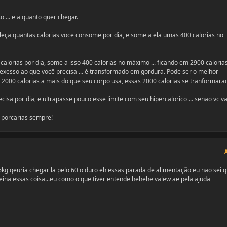
 ... e a quanto quer chegar.
eleça quantas calorias voce consome por dia, e some a ela umas 400 calorias no
lorias por dia, some a isso 400 calorias no máximo ... ficando em 2900 calorias
xesso ao que você precisa ... é transformado em gordura. Pode ser o melhor
r 2000 calorias a mais do que seu corpo usa, essas 2000 calorias se tranformar
cisa por dia, e ultrapasse pouco esse limite com seu hipercalorico ... senao vc va
e porcarias sempre!
6kg qeuria chegar la pelo 60 o duro eh essas parada de alimentação eu nao sei 
teina essas coisa...eu como o que tiver entende hehehe valew ae pela ajuda