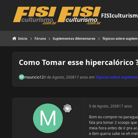
Pular para o conteúdo
FISIculturis
Início
Fóruns
Suplementos Alimentares
Tópicos sobre suple
Como Tomar esse hipercalórico 
mauricio12
9 de Agosto, 2008
17 anos
em
Tópicos sobre supleme
9 de Agosto, 2008
17 anos
Bom eu comprei no paraguay
fala pra tomar 2 scoops qu
meia hora antes de ir pra a
e tbm queria sabe se eh mel