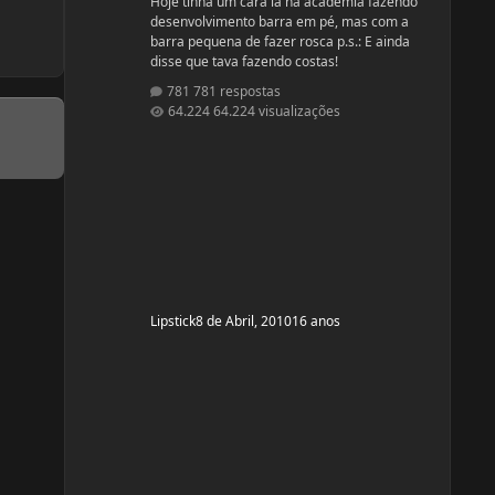
Hoje tinha um cara lá na academia fazendo
desenvolvimento barra em pé, mas com a
barra pequena de fazer rosca p.s.: E ainda
disse que tava fazendo costas!
781 respostas
64.224 visualizações
Lipstick
8 de Abril, 2010
16 anos