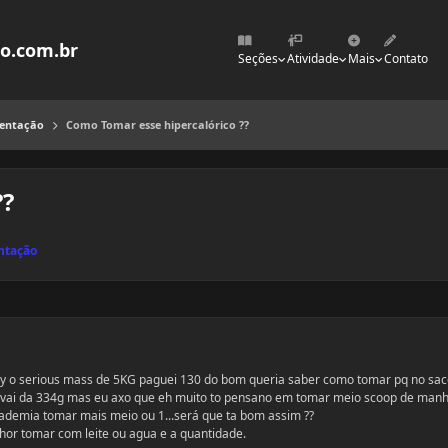
mo.com.br
Seções
Atividade
Mais
Contato
mentação
Como Tomar esse hipercalórico ??
??
ntação
 o serious mass de 5KG paguei 130 do bom queria saber como tomar pq no sac
e vai da 334g mas eu axo que eh muito to pensano em tomar meio scoop de man
cademia tomar mais meio ou 1...será que ta bom assim ??
hor tomar com leite ou agua e a quantidade.