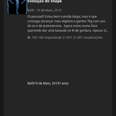
Evolução do Shape
Befit
·
19 de Maio, 2019
Oi pessoal!! Estou bem sumida daqui, mas é que
consegui alcançar meu objetivo e ganhei 7kg com uso
da ox e da testosterona. Agora estou numa fase
querendo dar uma baixada no % de gordura. Apesar de
estudar nutrição e saber exatamente o que devo fazer,
168 respostas
21.801 visualizações
gostaria de compartilhamento de treinos e talvez
suplementos para dar energia. Dei uma sumida daqui
porque estou trabalhando muito! Um ritmo bemmmmm
complicado! Mas já estou organizada para treinamento
e dieta. Estou com um corpo legal, mas
Befit
19 de Maio, 2019
7 anos