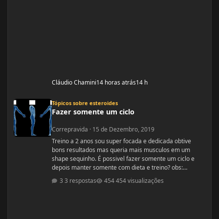
Cláudio Chamini
14 horas atrás
14 h
Fazer somente um ciclo
Tópicos sobre esteroides
Fazer somente um ciclo
Correpravida
·
15 de Dezembro, 2019
Treino a 2 anos sou super focada e dedicada obtive
bons resultados mas queria mais musculos em um
shape sequinho. É possivel fazer somente um ciclo e
depois manter somente com dieta e treino? obs:
desculpe se ja tiver esse tópico, procurei mais não
3 respostas
454 visualizações
encontrei