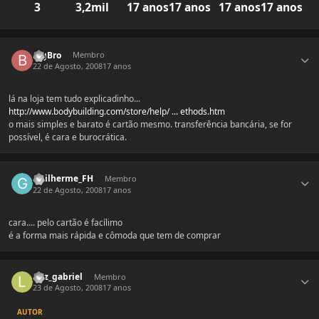
3
3,2mil
17 anos
17 anos
17 anos
17 anos
Estatísticas do autor
BigBro
Membro
22 de Agosto, 2008
17 anos
lá na loja tem tudo explicadinho...
http://www.bodybuilding.com/store/help/ ... ethods.htm
o mais simples e barato é cartão mesmo. transferência bancária, se for
possível, é cara e burocrática.
Estatísticas do autor
Guilherme_FH
Membro
22 de Agosto, 2008
17 anos
cara.... pelo cartão é facílimo
é a forma mais rápida e cômoda que tem de comprar
Estatísticas do autor
luiz_gabriel
Membro
23 de Agosto, 2008
17 anos
AUTOR