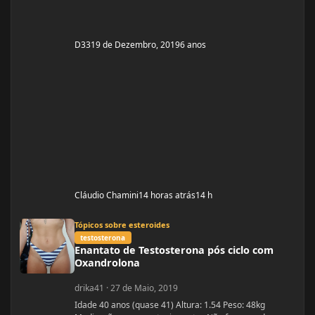
D33
19 de Dezembro, 2019
6 anos
Cláudio Chamini
14 horas atrás
14 h
Enantato de Testosterona pós ciclo com Oxandrolona
Tópicos sobre esteroides
testosterona
Enantato de Testosterona pós ciclo com
Oxandrolona
drika41
·
27 de Maio, 2019
Idade 40 anos (quase 41) Altura: 1.54 Peso: 48kg