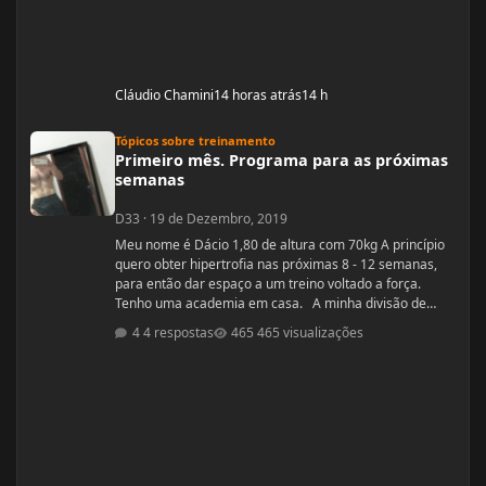
Cláudio Chamini
14 horas atrás
14 h
Primeiro mês. Programa para as próximas semanas
Tópicos sobre treinamento
Primeiro mês. Programa para as próximas
semanas
D33
·
19 de Dezembro, 2019
Meu nome é Dácio 1,80 de altura com 70kg A princípio
quero obter hipertrofia nas próximas 8 - 12 semanas,
para então dar espaço a um treino voltado a força.
Tenho uma academia em casa. A minha divisão de
treino atual segue: Seg: Agachamento 3x8 - 100kg
4 respostas
465 visualizações
RDL: 3x8 - 37,5kg Panturilha com uma perna 3x20 - 8kg
Supino: 3x8 - 60kg (quero melhorar isso aqui, horrível)
Voador com superband: 3x12 - Super Resistente. Pull
ups: 3x8 - 15kg (+ c