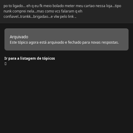
po to ligado... eh q eu fk meio bolado meter meu cartao nessa loja...tipo
nunk comprei nela...mas como vcs falaram q eh
confiavel..trankk...brigadao...e vlw pelo link ..
Arquivado
Este tópico agora está arquivado e fechado para novas respostas.
Ir para a listagem de tópicos