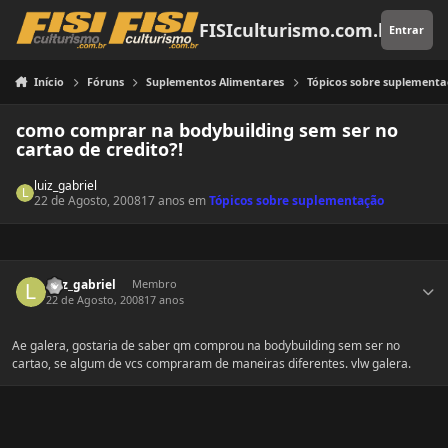
Pular para o conteúdo
FISIculturismo.com.br
Entrar
Início
Fóruns
Suplementos Alimentares
Tópicos sobre suplement
como comprar na bodybuilding sem ser no
cartao de credito?!
luiz_gabriel
22 de Agosto, 2008
17 anos
em
Tópicos sobre suplementação
Estatísticas do autor
luiz_gabriel
Membro
22 de Agosto, 2008
17 anos
Ae galera, gostaria de saber qm comprou na bodybuilding sem ser no
cartao, se algum de vcs compraram de maneiras diferentes. vlw galera.