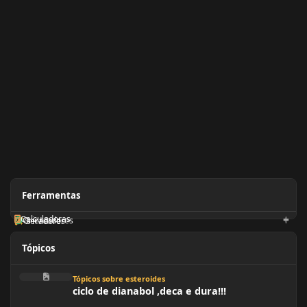
Ferramentas
Calculadoras
Orientadores
Geradores
Tópicos
ciclo de dianabol ,deca e dura!!!
Tópicos sobre esteroides
ciclo de dianabol ,deca e dura!!!