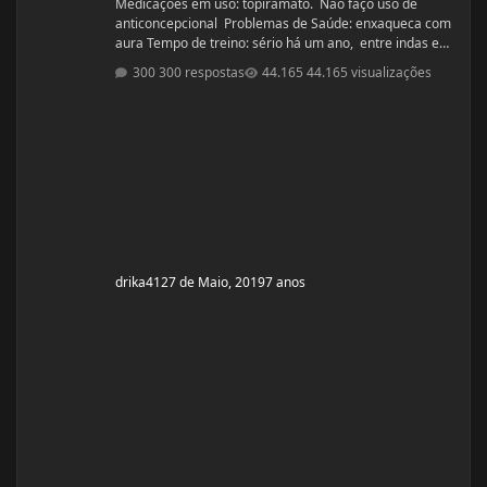
Medicações em uso: topiramato. Não faço uso de
anticoncepcional Problemas de Saúde: enxaqueca com
aura Tempo de treino: sério há um ano, entre indas e
vindas 4 anos Ciclos feitos: Março 2019 oxandrolona 5
300 respostas
44.165 visualizações
mg durante 8 semanas, após 10 mg até a 12° semana.
Ciclo proposto com Aes ( Marca) do se e tempo: Proposto
pelo @Apollo Galeno e @Foston, verdade não é um
ciclo, usarei enantato de test
drika41
27 de Maio, 2019
7 anos