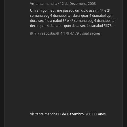
Visitante mancha
·
12 de Dezembro, 2003
Um amigo meu , me passou um ciclo assim: 1º e 2º
semana seg 4 dianabol ter dura quar 4 dianabol quin
dura sex 4 dia nabol 3º e 4º semana seg 4 dianabol ter
deca quar 4 dianabol quin deca sex 4 dianabol 5678
seman vou partir para definição com outros anabolicos.
7 respostas
4.179 visualizações
PERGUNTAS : 1 - GOSTARIA DE SABER A OPNIÃO DE
VCS SOBRE ESSE CICLO? 2 - GOSTARIA DE SABER PQ
ELE ME FALOU P TOMAR OS 4 COMPRIMIDOS DE SEG ,
QUAR E SEX E NÃO TODOS OS DIAS? ELE ME DISS
Visitante mancha
12 de Dezembro, 2003
22 anos