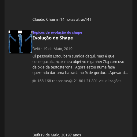
Cláudio Chamini
14 horas atrás
14 h
Evolução do Shape
Tópicos de evolução do shape
Evolução do Shape
Befit
·
19 de Maio, 2019
Oi pessoal!! Estou bem sumida daqui, mas é que
consegui alcançar meu objetivo e ganhei 7kg com uso
da ox e da testosterona. Agora estou numa fase
querendo dar uma baixada no % de gordura. Apesar de
estudar nutrição e saber exatamente o que devo fazer,
168 respostas
21.801 visualizações
gostaria de compartilhamento de treinos e talvez
suplementos para dar energia. Dei uma sumida daqui
porque estou trabalhando muito! Um ritmo bemmmmm
complicado! Mas já estou organizada para treinamento
e dieta. Estou com um corpo legal, mas
Befit
19 de Maio, 2019
7 anos