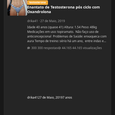
testosterona
Enantato de Testosterona pós ciclo com
Oxandrolona
drika41
·
27 de Maio, 2019
Idade 40 anos (quase 41) Altura: 1.54 Peso: 48kg
Medicações em uso: topiramato. Não faço uso de
anticoncepcional Problemas de Saúde: enxaqueca com
aura Tempo de treino: sério há um ano, entre indas e
vindas 4 anos Ciclos feitos: Março 2019 oxandrolona 5
300 respostas
44.165 visualizações
mg durante 8 semanas, após 10 mg até a 12° semana.
Ciclo proposto com Aes ( Marca) do se e tempo: Proposto
pelo @Apollo Galeno e @Foston, verdade não é um
ciclo, usarei enantato de test
drika41
27 de Maio, 2019
7 anos