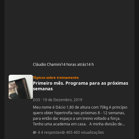
Cláudio Chamini
14 horas atrás
14 h
Primeiro mês. Programa para as próximas semanas
Tópicos sobre treinamento
Primeiro mês. Programa para as próximas
semanas
D33
·
19 de Dezembro, 2019
Meu nome é Dácio 1,80 de altura com 70kg A princípio
quero obter hipertrofia nas próximas 8 - 12 semanas,
para então dar espaço a um treino voltado a força.
Tenho uma academia em casa. A minha divisão de
treino atual segue: Seg: Agachamento 3x8 - 100kg
4 respostas
465 visualizações
RDL: 3x8 - 37,5kg Panturilha com uma perna 3x20 - 8kg