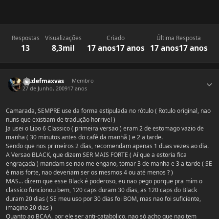
Respostas
Visualizações
Criado
Última Resposta
13
8,3mil
17 anos
17 anos
17 anos
17 anos
Estatísticas do autor
Extdefmaxvas
Membro
27 de Junho, 2009
17 anos
Camarada, SEMPRE use da forma estipulada no rótulo ( Rotulo original, nao
nuns que existiam de tradução horrivel )
Ja usei o Lipo 6 Classico ( primeira versao ) eram 2 de estomago vazio de
manha ( 30 minutos antes do café da manhã ) e 2 a tarde.
Sendo que nos primeiros 2 dias, recomendam apenas 1 duas vezes ao dia.
A Versao BLACK, que dizem SER MAIS FORTE ( Aí que a estoria fica
engraçada ) mandam se nao me engano, tomar 3 de manha e 3 a tarde ( SE
é mais forte, nao deveriam ser os mesmos 4 ou até menos ? )
MAS... dizem que esse Black é poderoso, eu nao pego porque pra mim o
classico funcionou bem, 120 caps duram 30 dias, as 120 caps do Black
duram 20 dias ( SE meu uso por 30 dias foi BOM, mas nao foi suficiente,
imagino 20 dias )
Quanto ao BCAA, por ele ser anti-catabolico, nao só acho que nao tem