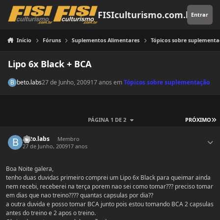
Pular para o conteúdo
FISIculturismo.com.br
Entrar
Início
Fóruns
Suplementos Alimentares
Tópicos sobre suplement
Lipo 6x Black + BCA
beto.labs
27 de Junho, 2009
17 anos
em
Tópicos sobre suplementação
Ú
PÁGINA 1 DE 2
PRÓXIMO
Estatísticas do autor
beto.labs
Membro
27 de Junho, 2009
17 anos
Boa Noite galera,
tenho duas duvidas primeiro comprei um Lipo 6x Black para queimar ainda
nem recebi, receberei na terça porem nao sei como tomar??? preciso tomar
em dias que nao treino???? quantas capsulas por dia??
a outra duvida e posso tomar BCA junto pois estou tomando BCA 2 capsulas
antes do treino e 2 apos o treino.