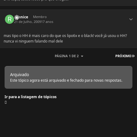
Estatísticas do autor
runnice
Membro
21 de Julho, 2009
17 anos
mas tipo o HH é mais caro do que os lipo6x e o black! você já usou o HH?
nunca vi ninguem falando mal dele
Ú
PÁGINA 1 DE 2
PRÓXIMO
Arquivado
Este tópico agora está arquivado e fechado para novas respostas.
Ir para a listagem de tópicos