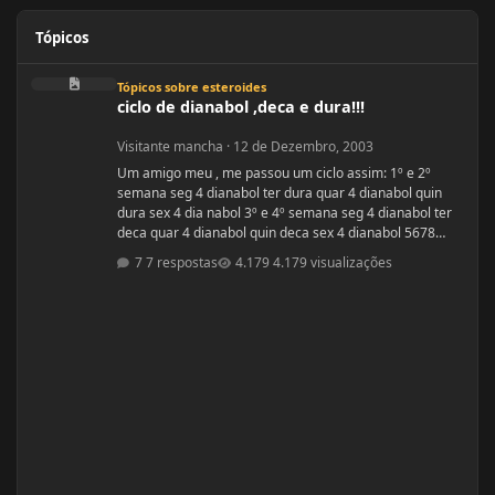
Tópicos
ciclo de dianabol ,deca e dura!!!
Tópicos sobre esteroides
ciclo de dianabol ,deca e dura!!!
Visitante mancha
·
12 de Dezembro, 2003
Um amigo meu , me passou um ciclo assim: 1º e 2º
semana seg 4 dianabol ter dura quar 4 dianabol quin
dura sex 4 dia nabol 3º e 4º semana seg 4 dianabol ter
deca quar 4 dianabol quin deca sex 4 dianabol 5678
seman vou partir para definição com outros anabolicos.
7 respostas
4.179 visualizações
PERGUNTAS : 1 - GOSTARIA DE SABER A OPNIÃO DE
VCS SOBRE ESSE CICLO? 2 - GOSTARIA DE SABER PQ
ELE ME FALOU P TOMAR OS 4 COMPRIMIDOS DE SEG ,
QUAR E SEX E NÃO TODOS OS DIAS? ELE ME DISS