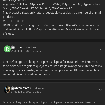
Vegetable Cellulose, Glycerin, Purified Water, Polysorbate 80, Hypromellose
Q.s.p., FD&C Blue #1, FD&C Red #40, FD&C Yellow #6
This product utilizes only natural vegetable capsules that are free of animal
products.
MODO DE USO :
UNDERGROUND strength of LIPO-6 Black take 3 Black-Caps in the morning
and an additional 3 Black-Caps in the afternoon. Do not take within 6 hours
of sleep.
Estatísticas do autor
runnice
Membro
21 de Julho, 2009
17 anos
tem razão! agora acho que o Lipo6 black pela formula dele ser bem mais
forte deve ser pra galera que já ta em um estagio avançado! eu tenho muita
massa gorda pra perder, acho que vou no lipo6x ou no HH mesmo, o black
só quando tiver já perdido bem mais
Estatísticas do autor
Extdefmaxvas
Membro
21 de Julho, 2009
17 anos
tem razão! agora acho que o Lipo6 black pela formula dele ser bem mais