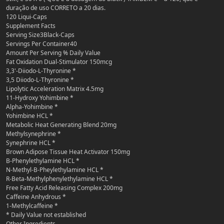
duração de uso CORRETO a 20 dias.
120 Liqui-Caps
Supplement Facts
Serving Size3Black-Caps
Servings Per Container40
Amount Per Serving % Daily Value
Fat Oxidation Dual-Stimulator 150mcg
3,3'-Diiodo-L-Thyronine *
3,5 Diiodo-L-Thyronine *
Lipolytic Acceleration Matrix 4.5mg
11-Hydroxy Yohimbine *
Alpha-Yohimbine *
Yohimbine HCL *
Metabolic Heat Generating Blend 20mg
Methylsynephrine *
Synephrine HCL *
Brown Adipose Tissue Heat Activator 150mg
B-Phenylethylamine HCL *
N-Methyl-B-Pheylethylamine HCL *
R-Beta-Methylphenylethylamine HCL *
Free Fatty Acid Releasing Complex 200mg
Caffeine Anhydrous *
1-Methylcaffeine *
* Daily Value not established
Other Ingredients