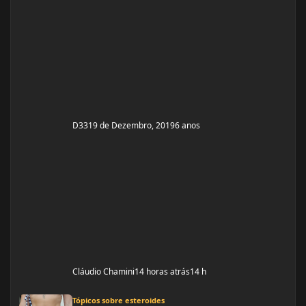
Supino: 3x8 - 60kg (quero melhorar isso aqui, horrível)
Voador com superband: 3x12 - Super Resistente. Pull
ups: 3x8 - 15kg (+ c
D33
19 de Dezembro, 2019
6 anos
Cláudio Chamini
14 horas atrás
14 h
Enantato de Testosterona pós ciclo com Oxandrolona
Tópicos sobre esteroides