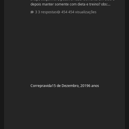
depois manter somente com dieta e treino? obs:
desculpe se ja tiver esse tópico, procurei mais não
3 respostas
454 visualizações
encontrei
Correpravida
15 de Dezembro, 2019
6 anos