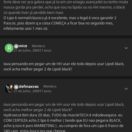
forte deve ser pra galera que já ta em um estagio avançado! eu tenho muita
massa gorda pra perder, acho que vou no lipo6x ou no HH mesmo, o black
só quando tiver já perdido bem mais
O Lipo 6 normal/classico já é excelente, mas o legal é voce garantir 2
frascos, pois dizem q a coisa COMEÇA a ficar boa no segundo mes,
infelizmente usei 1 mes só.
Estatísticas do autor
runnice
Membro
21 de Julho, 2009
17 anos
tava pensando em pegar um de HH usar ele todo depois usar Lipo6 black,
você acha melhor pegar 2 de Lipo6 black?
Estatísticas do autor
Extdefmaxvas
Membro
21 de Julho, 2009
17 anos
tava pensando em pegar um de HH usar ele todo depois usar Lipo6 black,
você acha melhor pegar 2 de Lipo6 black?
Hydroxicut tbm dura 20 dias, TUDO da muscleTECH é mãodevaquice. eu
COM CERTEZA acho 2 lipo 6 melhor ( Sendo que EU nao pegaria BLACK,
acho q isso é puro MARKETING ) , eu comprei de fora um Lipo 6 frasco de
240 caps, estou louco pra que chegue.