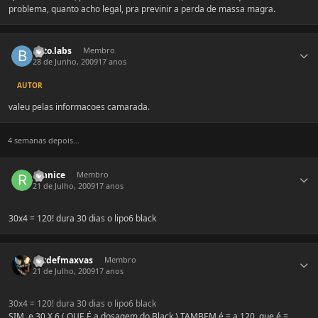
problema, quanto acho legal, pra previnir a perda de massa magra.
Estatísticas do autor
beto.labs
Membro
28 de Junho, 2009
17 anos
AUTOR
valeu pelas informacoes camarada.
4 semanas depois...
Estatísticas do autor
runnice
Membro
21 de Julho, 2009
17 anos
30x4 = 120! dura 30 dias o lipo6 black
Estatísticas do autor
Extdefmaxvas
Membro
21 de Julho, 2009
17 anos
30x4 = 120! dura 30 dias o lipo6 black
SIM, e 30 X 6 ( QUE É a dosagem do Black ) TAMBEM é = a 120, que é =