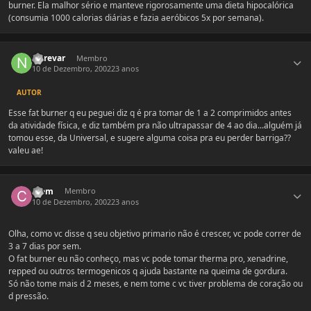
burner. Ela malhor sério e manteve rigorosamente uma dieta hipocalórica
(consumia 1000 calorias diárias e fazia aeróbicos 5x por semana).
Estatísticas do autor
Nerevar
Membro
10 de Dezembro, 2002
23 anos
AUTOR
Esse fat burner q eu peguei diz q é pra tomar de 1 a 2 comprimidos antes
da atividade física, e diz também pra não ultrapassar de 4 ao dia...alguém já
tomou esse, da Universal, e sugere alguma coisa pra eu perder barriga??
valeu ae!
Estatísticas do autor
Clem
Membro
10 de Dezembro, 2002
23 anos
Olha, como vc disse q seu objetivo primario não é crescer, vc pode correr de
3 a 7 dias por sem.
O fat burner eu não conheço, mas vc pode tomar therma pro, xenadrine,
repped ou outros termogenicos q ajuda bastante na queima de gordura.
Só não tome mais d 2 meses, e nem tome c vc tiver problema de coração ou
d pressão.