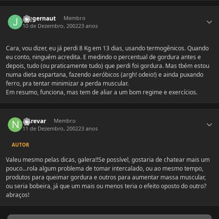
Estatísticas do autor
Juggernaut
Membro
10 de Dezembro, 2002
23 anos
Cara, vou dizer, eu já perdi 8 Kg em 13 dias, usando termogênicos. Quando
eu conto, ninguém acredita. E medindo o percentual de gordura antes e
depois, tudo (ou praticamente tudo) que perdi foi gordura. Mas tbém estou
numa dieta espartana, fazendo aeróbicos (argh! odeio!) e ainda puxando
ferro, pra tentar minimizar a perda muscular.
Em resumo, funciona, mas tem de aliar a um bom regime e exercícios.
Estatísticas do autor
Nerevar
Membro
11 de Dezembro, 2002
23 anos
AUTOR
Valeu mesmo pelas dicas, galera!!Se possível, gostaria de chatear mais um
pouco...rola algum problema de tomar intercalado, ou ao mesmo tempo,
produtos para queimar gordura e outros para aumentar massa muscular,
ou seria bobeira, já que um mais ou menos teria o efeito oposto do outro?
abraços!