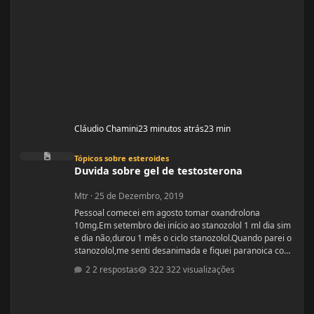
Cláudio Chamini
23 minutos atrás
23 min
Duvida sobre gel de testosterona
Tópicos sobre esteroides
Duvida sobre gel de testosterona
Mtr
·
25 de Dezembro, 2019
Pessoal comecei em agosto tomar oxandrolona
10mg.Em setembro dei início ao stanozolol 1 ml dia sim
e dia não,durou 1 mês o ciclo stanozolol.Quando parei o
stanozolol,me senti desanimada e fiquei paranoica com
os colaterais.Fiz exames minha testosterona está muito
2 respostas
322 visualizações
alta,está igual de homem.Fui na medica e me indicou
passar gel de testostetona,mas será que o gel tem
colaterais?