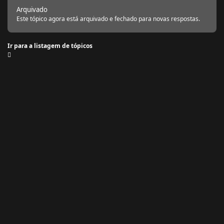
Arquivado
Este tópico agora está arquivado e fechado para novas respostas.
Ir para a listagem de tópicos