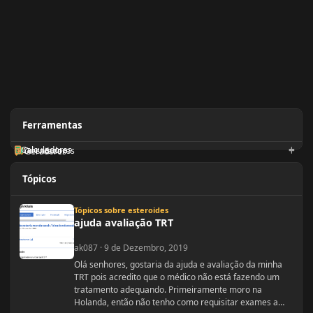
Ferramentas
Calculadoras
Orientadores
Geradores
Tópicos
ajuda avaliação TRT
Tópicos sobre esteroides
ajuda avaliação TRT
ak087
·
9 de Dezembro, 2019
Olá senhores, gostaria da ajuda e avaliação da minha
TRT pois acredito que o médico não está fazendo um
tratamento adequando. Primeiramente moro na
Holanda, então não tenho como requisitar exames a