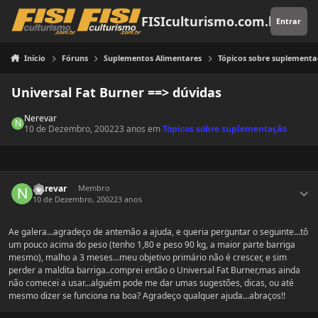
Pular para o conteúdo
FISIculturismo.com.br
Entrar
Início
Fóruns
Suplementos Alimentares
Tópicos sobre suplement
Universal Fat Burner ==> dúvidas
Nerevar
10 de Dezembro, 2002
23 anos
em
Tópicos sobre suplementação
Estatísticas do autor
Nerevar
Membro
10 de Dezembro, 2002
23 anos
Ae galera...agradeço de antemão a ajuda, e queria perguntar o seguinte...tô
um pouco acima do peso (tenho 1,80 e peso 90 kg, a maior parte barriga
mesmo), malho a 3 meses...meu objetivo primário não é crescer, e sim
perder a maldita barriga..comprei então o Universal Fat Burner,mas ainda
não comecei a usar...alguém pode me dar umas sugestões, dicas, ou até
mesmo dizer se funciona na boa? Agradeço qualquer ajuda...abraços!!