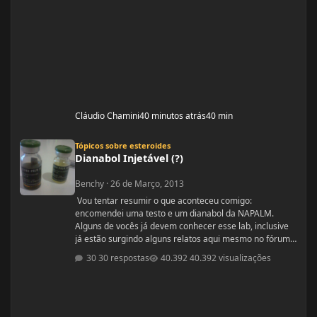
Cláudio Chamini
40 minutos atrás
40 min
Dianabol Injetável (?)
Tópicos sobre esteroides
Dianabol Injetável (?)
Benchy
·
26 de Março, 2013
Vou tentar resumir o que aconteceu comigo:
encomendei uma testo e um dianabol da NAPALM.
Alguns de vocês já devem conhecer esse lab, inclusive
já estão surgindo alguns relatos aqui mesmo no fórum.
Ouvi relatos muito bons e resolvi arriscar. Pedi um
30 respostas
40.392 visualizações
enantato de testosterona 10ml e um diana que segundo
o vendedor era 100 comprimidos de 10mg. O pedido
chegou hoje mas quando abri a encomenda dei de cara
com um dianabol injetável. Gostaria de saber se
alguém aqui do fó