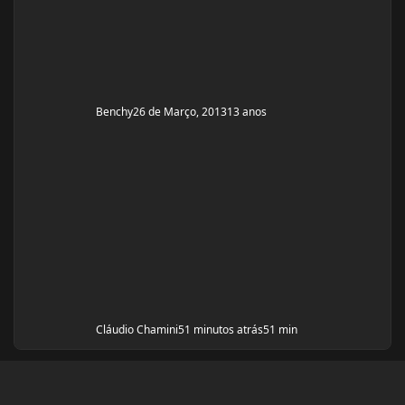
Benchy
26 de Março, 2013
13 anos
Cláudio Chamini
51 minutos atrás
51 min