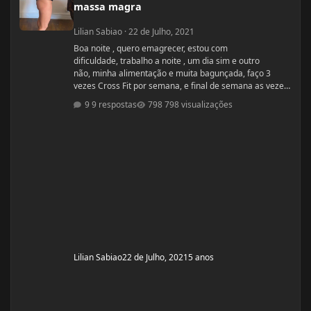
massa magra
Lilian Sabiao
·
22 de Julho, 2021
Boa noite , quero emagrecer, estou com
dificuldade, trabalho a noite , um dia sim e outro
não, minha alimentação e muita bagunçada, faço 3
vezes Cross Fit por semana, e final de semana as vezes
faço caminhada, precisava de algumas dicas. Idade: 50
9 respostas
798 visualizações
Altura: 1,60 Peso:66 Medicações em uso
(Anticoncepcional, antidepressivo,anti hipertensivo,
etc...): NAo Problemas de Saúde e história de cirurgias:
tem pressão alta Exames de sangue hormonais
recentes OU que tiver recente
Lilian Sabiao
22 de Julho, 2021
5 anos