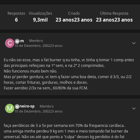
Respostas
Visualizações
Criado
Última Resposta
6
9,3mil
23 anos
23 anos
23 anos
23 anos
Estatísticas do autor
Clem
Membro
10 de Dezembro, 2002
23 anos
Eu não sei esse, mas o fat burner q eu tinha, vc tinha q tomar 1 comp antes
das principais refeiçoes na 1ª sem, e na 2ª 2 comprimidos.
Não funcionou muito bem não.
Mas p/ perder gordura, vc tem q fazer uma boa dieta, comer d 3/3, ou 2/2
horas, cortar frituras, gorduras, molhos e doces.
Fazer aerobio 2/3x na sem., 60/80% da sua FCM.
Estatísticas do autor
mineiro-sp
Membro
10 de Dezembro, 2002
23 anos
faça aeróbicos de 3 a 5x por semana em 70% da frequencia cardíaca.
uma amiga minha perdeu 9 kg em 1 mes e meio tomando fat burner da
universal. Não sei até que ponto a "culpa" desses kg perdidos é do fat