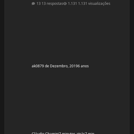
minha vontade, tenho que ir no médico da familia, este
13 respostas
1.131 visualizações
por sua vez decide ou não se pede os exames. No meu
caso tive que fazer varias consultas com o médico da
familia até o mesmo solitar um exame de sangue para
testo, e no caso ele solicitou somente testo, não
aparece nenhum outro compo
ak087
9 de Dezembro, 2019
6 anos
Cláudio Chamini
7 minutos atrás
7 min