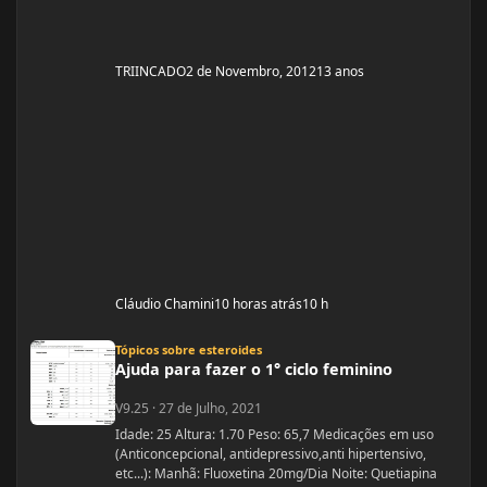
TRIINCADO
2 de Novembro, 2012
13 anos
Cláudio Chamini
10 horas atrás
10 h
Ajuda para fazer o 1° ciclo feminino
Tópicos sobre esteroides
Ajuda para fazer o 1° ciclo feminino
V9.25
·
27 de Julho, 2021
Idade: 25 Altura: 1.70 Peso: 65,7 Medicações em uso
(Anticoncepcional, antidepressivo,anti hipertensivo,
etc...): Manhã: Fluoxetina 20mg/Dia Noite: Quetiapina