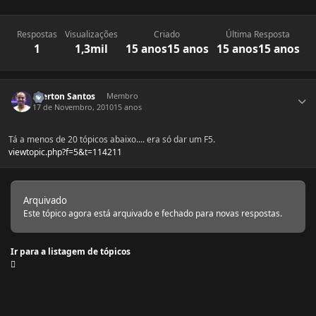
Respostas
Visualizações
Criado
Última Resposta
1
1,3mil
15 anos
15 anos
15 anos
15 anos
Estatísticas do autor
Everton Santos
Membro
17 de Novembro, 2010
15 anos
Tá a menos de 20 tópicos abaixo.... era só dar um F5.
viewtopic.php?f=5&t=114211
Arquivado
Este tópico agora está arquivado e fechado para novas respostas.
Ir para a listagem de tópicos