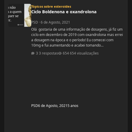
Ciclo Boldenona e oxandrolona
Tópicos sobre esteroides
Ciclo Boldenona e oxandrolona
PSD
·
6 de Agosto, 2021
Olá gostaria de uma informação de dosagens, já fiz um
ciclo em dezembro de 2019 com oxandrolona mas errei
a dosagem na época e o período! Eu comecei com
10mg e fui aumentando e acabei tomando
60mg porque entendi errado foram 4 semanas tive
3 respostas
654 visualizações
ganhos de 5 quilos. Eu já treinava na época a 4 anos já
tinha ganhos bem bons até sem recursos
anabolizantes só que eu tinha perdido peso eu queria
aumentar de forma rápida. Nos dois primeiros anos de
treino eu ganhei muita massa muscular mas depois se
PSD
6 de Agosto, 2021
5 anos