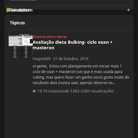
Calculadoras
Orientadores
Geradores
Tópicos
Avaliação dieta Bulking- ciclo oxan + masteron
Relatos sobre dietas
Avaliação dieta Bulking- ciclo oxan +
masteron
magrelafit
·
31 de Outubro, 2019
oi gente, Estou com planejamento em iniciar mais 1
ciclo de oxan + masteron (sei que é mais usada para
culting, mas quero fazer um ganho seco) gosto muito do
resultado dela (nunca usei, apenas observo no
pessoal). ja fiz 2 ciclos de oxandrolona 1 em 2016(6
19 respostas
3.063 visualizações
semanas) e outro 2017.(6 semanas) , mas o meu
objetivo do tópico mesmo é sobre a dieta. Quero fazer
uma dieta bulking limpa, não tenho a necessidade de
ganhar muito peso, apenas melhorar a qualidade
muscular e ganhar um pouco de ma