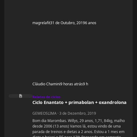
magrelafit
31 de Outubro, 2019
6 anos
Cláudio Chamini
9 horas atrás
9 h
Ciclo Enantato + primabolan + oxandrolona
Relatos de ciclos
Ciclo Enantato + primabolan + oxandrolona
GEMEOSLIMA
·
3 de Dezembro, 2019
Bom dia Marombas. Willys, 29 anos, 1,71, 84kg, malho
desde 2006 (13 anos) Vamos lá, estou vindo de uma
parada de treinos e dietas a 2 anos. Estou a 1 mes em