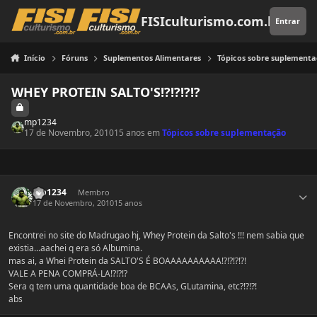
Pular para o conteúdo
FISIculturismo.com.br
Entrar
Início
Fóruns
Suplementos Alimentares
Tópicos sobre suplement
WHEY PROTEIN SALTO'S!?!?!?!?
mp1234
17 de Novembro, 2010
15 anos
em
Tópicos sobre suplementação
Estatísticas do autor
mp1234
Membro
17 de Novembro, 2010
15 anos
Encontrei no site do Madrugao hj, Whey Protein da Salto's !!! nem sabia que
existia...aachei q era só Albumina.
mas ai, a Whei Protein da SALTO'S É BOAAAAAAAAAA!?!?!?!?!
VALE A PENA COMPRÁ-LA!?!?!?
Sera q tem uma quantidade boa de BCAAs, GLutamina, etc?!?!?!
abs