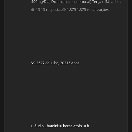
400mg/Dia, Diclin (anticoncepcional) Terça e Sábado:
Cabergolina 0,5mg Problemas de Saúde e história de
13 respostas
1.375 visualizações
cirurgias: Frequentemente tenho hipoglicemia oque faz
com que precise comer algo com açúcar. - Fluoxetina e
Quetiapina para tratamento depressivo e bipolar.
(Doença genética, tratamento iniciado quando cria
V9.25
27 de Julho, 2021
5 anos
Cláudio Chamini
10 horas atrás
10 h