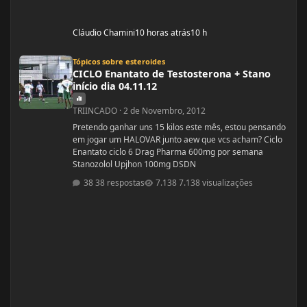
Cláudio Chamini
10 horas atrás
10 h
CICLO Enantato de Testosterona + Stano início dia 04.11.12
Tópicos sobre esteroides
CICLO Enantato de Testosterona + Stano
início dia 04.11.12
TRIINCADO
·
2 de Novembro, 2012
Pretendo ganhar uns 15 kilos este mês, estou pensando
em jogar um HALOVAR junto aew que vcs acham? Ciclo
Enantato ciclo 6 Drag Pharma 600mg por semana
Stanozolol Upjhon 100mg DSDN
38 respostas
7.138 visualizações