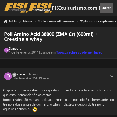
Pular para o conteúdo
FISIculturismo.com.br
Entrar
Início
Fóruns
Suplementos Alimentares
Tópicos sobre suplement
Poli Amino Acid 38000 (ZMA Cr) (600ml) +
Creatina e whey
Danzera
1 de Fevereiro, 2011
15 anos
em
Tópicos sobre suplementação
Estatísticas do autor
Danzera
Membro
1 de Fevereiro, 2011
15 anos
Oi galera .. queria saber ... se oq estou tomando faz efeito e se os horarios
que estou tomando são os certos..
tomo creatina 30 min antes da academia , o aminoacido 2 colheres antes do
treino e duas antes de dormir ... o whey + dextrose depois do treino ...
oque vcs acham ???