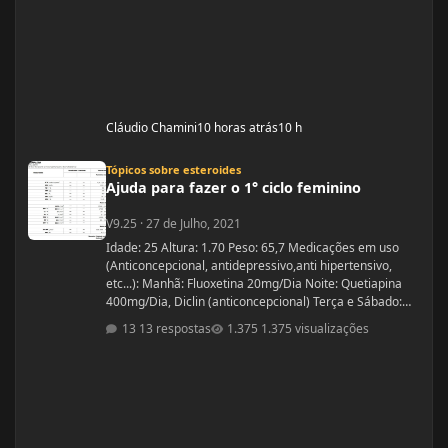
Cláudio Chamini
10 horas atrás
10 h
Ajuda para fazer o 1° ciclo feminino
Tópicos sobre esteroides
Ajuda para fazer o 1° ciclo feminino
V9.25
·
27 de Julho, 2021
Idade: 25 Altura: 1.70 Peso: 65,7 Medicações em uso
(Anticoncepcional, antidepressivo,anti hipertensivo,
etc...): Manhã: Fluoxetina 20mg/Dia Noite: Quetiapina
400mg/Dia, Diclin (anticoncepcional) Terça e Sábado:
Cabergolina 0,5mg Problemas de Saúde e história de
13 respostas
1.375 visualizações
cirurgias: Frequentemente tenho hipoglicemia oque faz
com que precise comer algo com açúcar. - Fluoxetina e
Quetiapina para tratamento depressivo e bipolar.
(Doença genética, tratamento iniciado quando cria