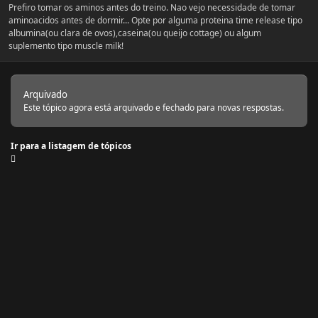
Prefiro tomar os aminos antes do treino. Nao vejo necessidade de tomar
aminoacidos antes de dormir... Opte por alguma proteina time release tipo
albumina(ou clara de ovos),caseina(ou queijo cottage) ou algum
suplemento tipo muscle milk!
Arquivado
Este tópico agora está arquivado e fechado para novas respostas.
Ir para a listagem de tópicos