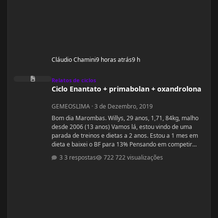
Cláudio Chamini
9 horas atrás
9 h
Ciclo Enantato + primabolan + oxandrolona
Relatos de ciclos
Ciclo Enantato + primabolan + oxandrolona
GEMEOSLIMA
·
3 de Dezembro, 2019
Bom dia Marombas. Willys, 29 anos, 1,71, 84kg, malho
desde 2006 (13 anos) Vamos lá, estou vindo de uma
parada de treinos e dietas a 2 anos. Estou a 1 mes em
dieta e baixei o BF para 13% Pensando em competir
estreantes ano que vem se tudo ocorrer bem até abril.
3 respostas
722 visualizações
(Secar e corrigir os pontos fracos) Anexo, os exames
laboratoriais. Fechei com um atleta e treinador pra ver
se em 6 meses monto a armadura, rs! Segue o
protocolo passado por ele: Enantato 250mg 2x seman