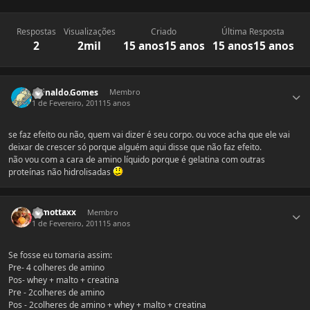
Respostas
Visualizações
Criado
Última Resposta
2
2mil
15 anos
15 anos
15 anos
15 anos
Estatísticas do autor
Reinaldo.Gomes
Membro
1 de Fevereiro, 2011
15 anos
se faz efeito ou não, quem vai dizer é seu corpo. ou voce acha que ele vai
deixar de crescer só porque alguém aqui disse que não faz efeito.
não vou com a cara de amino líquido porque é gelatina com outras
proteínas não hidrolisadas
Estatísticas do autor
xxmottaxx
Membro
1 de Fevereiro, 2011
15 anos
Se fosse eu tomaria assim:
Pre- 4 colheres de amino
Pos- whey + malto + creatina
Pre - 2colheres de amino
Pos - 2colheres de amino + whey + malto + creatina