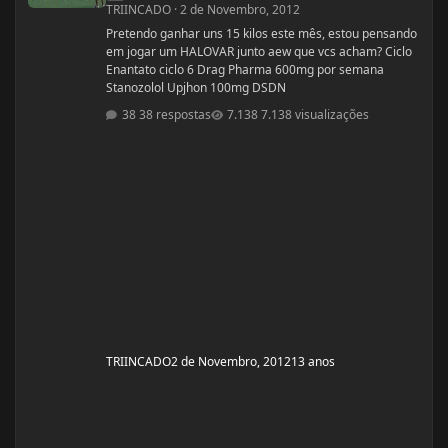
TRIINCADO
·
2 de Novembro, 2012
Pretendo ganhar uns 15 kilos este mês, estou pensando
em jogar um HALOVAR junto aew que vcs acham? Ciclo
Enantato ciclo 6 Drag Pharma 600mg por semana
Stanozolol Upjhon 100mg DSDN
38 respostas
7.138 visualizações
TRIINCADO
2 de Novembro, 2012
13 anos