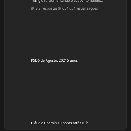
10mg e fui aumentando e acabei tomando
60mg porque entendi errado foram 4 semanas tive
3 respostas
654 visualizações
ganhos de 5 quilos. Eu já treinava na época a 4 anos já
tinha ganhos bem bons até sem recursos
anabolizantes só que eu tinha perdido peso eu queria
aumentar de forma rápida. Nos dois primeiros anos de
treino eu ganhei muita massa muscular mas depois se
PSD
6 de Agosto, 2021
5 anos
Cláudio Chamini
10 horas atrás
10 h