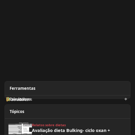
Ferramentas
Calculadoras
Orientadores
Geradores
Tópicos
Avaliação dieta Bulking- ciclo oxan + masteron
Relatos sobre dietas
Avaliação dieta Bulking- ciclo oxan +