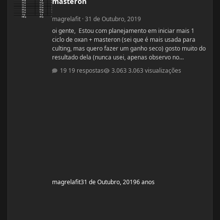
masteron
magrelafit
·
31 de Outubro, 2019
oi gente, Estou com planejamento em iniciar mais 1
ciclo de oxan + masteron (sei que é mais usada para
culting, mas quero fazer um ganho seco) gosto muito do
resultado dela (nunca usei, apenas observo no
pessoal). ja fiz 2 ciclos de oxandrolona 1 em 2016(6
19 respostas
3.063 visualizações
semanas) e outro 2017.(6 semanas) , mas o meu
objetivo do tópico mesmo é sobre a dieta. Quero fazer
uma dieta bulking limpa, não tenho a necessidade de
ganhar muito peso, apenas melhorar a qualidade
muscular e ganhar um pouco de ma
magrelafit
31 de Outubro, 2019
6 anos