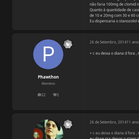
não faria 100mg de clomid 
Quanto à quantidade de caixa
de 10 e 20mg com 30 e 60 c
Eu dispensaria o stanozolol 
26 de Setembro, 2014
11 ano
+ c eu deixa o diana d fora ,
Phawthon
Membro
22
2
postagens
Reputação
26 de Setembro, 2014
11 ano
+ c eu deixa o diana d fora ,
eu disse pra deixar o stano 