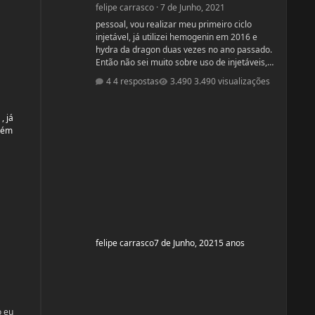
felipe carrasco
·
7 de Junho, 2021
pessoal, vou realizar meu primeiro ciclo
injetável, já utilizei hemogenin em 2016 e
hydra da dragon duas vezes no ano passado.
Então não sei muito sobre uso de injetáveis,
gostaria de opiniões de vcs e ajudas tbm são
4 respostas
3.490 visualizações
bem vindas estava procurando e achei esse
bulk stack que é formado por ENANTATO DE
TESTOSTERONA + DIANABOL + DECA em uma
, já
ampola de 10ml com 350mg, porem não achei
guém
nada a respeito em vídeos ou fóruns
vendedor me recomendou o uso desse bulk
toda terça e quinta em 1 Ml cada
felipe carrasco
7 de Junho, 2021
5 anos
o eu