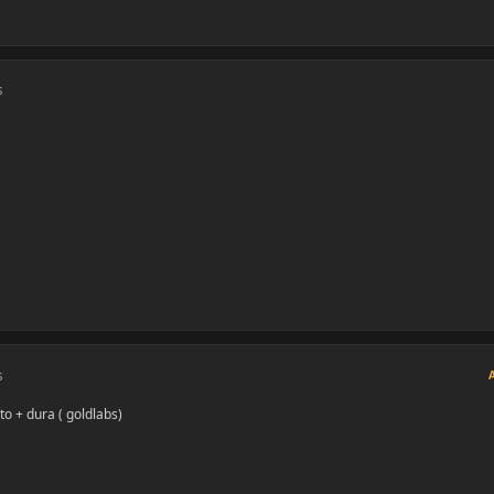
s
s
 + dura ( goldlabs)