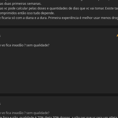
nas duas primeiras semanas.
s vc pode calcular pelas doses e quantidades de dias que vc vai tomar. Existe t
omprimidos então isso tudo depende.
e ficaria só com a diana e a dura. Primeira experiência é melhor usar menos dro
s
 n vo fica inxadão ? sem qualidade?
s
 n vo fica inxadão ? sem qualidade?
de fora e não, qualidade é 70% dieta 30% drogas, a não ser que vc seja um atleta