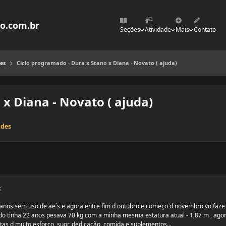
mo.com.br
Seções
Atividade
Mais
Contato
es
Ciclo programado - Dura x Stano x Diana - Novato ( ajuda)
 x Diana - Novato ( ajuda)
ides
s
6 anos sem uso de ae´s e agora entre fim d outubro e começo d novembro vo faze
ando tinha 22 anos pesava 70 kg com a minha mesma estatura atual - 1,87 m , ago
tas d muito esforço, suor, dedicação, comida e suplementos...