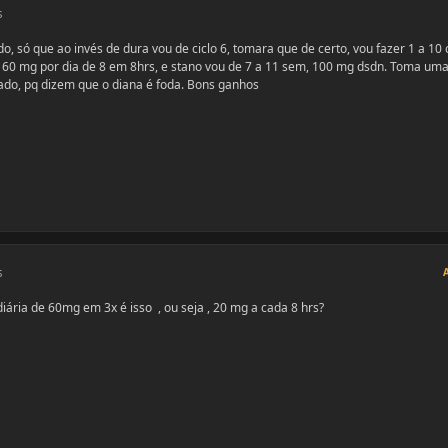
s
, só que ao invés de dura vou de ciclo 6, tomara que de certo, vou fazer 1 a 10 c
 60 mg por dia de 8 em 8hrs, e stano vou de 7 a 11 sem, 100 mg dsdn. Toma um
gado, pq dizem que o diana é foda. Bons ganhos
s
 diária de 60mg em 3x é isso , ou seja , 20 mg a cada 8 hrs?