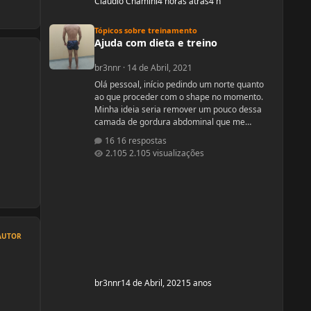
Cláudio Chamini
4 horas atrás
4 h
Ajuda com dieta e treino
Tópicos sobre treinamento
Ajuda com dieta e treino
br3nnr
·
14 de Abril, 2021
Olá pessoal, início pedindo um norte quanto
ao que proceder com o shape no momento.
Minha ideia seria remover um pouco dessa
camada de gordura abdominal que me
incomoda um pouco e depois subir pra um off-
16 respostas
season bem feito. Fiquem a vontade pra
2.105 visualizações
ajudar! Idade: 24 Altura: 187 Peso: 80
Medicações em uso (Anticoncepcional,
antidepressivo,anti hipertensivo,
etc...): nenhuma Problemas de Saúde e
história de cirurgias: nenhum Exames de
sangue h
AUTOR
br3nnr
14 de Abril, 2021
5 anos