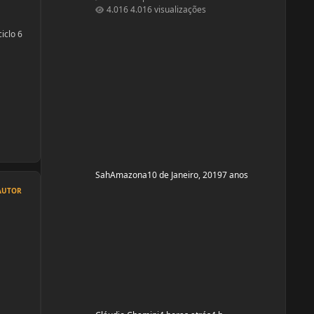
secar barriguinha, ganha forma nas pernas,
4.016 visualizações
costas e braços, mas nada muito musculoso
ou a ponto de competição ou barriga trincada
iclo 6
com coxas volumosas. Sou fã de mulheres
a
FIN, pena que não nasci com esse esteriótipo,
sou um violoncelo como diz minha mãe e
lutava contra a na
SahAmazona
10 de Janeiro, 2019
7 anos
AUTOR