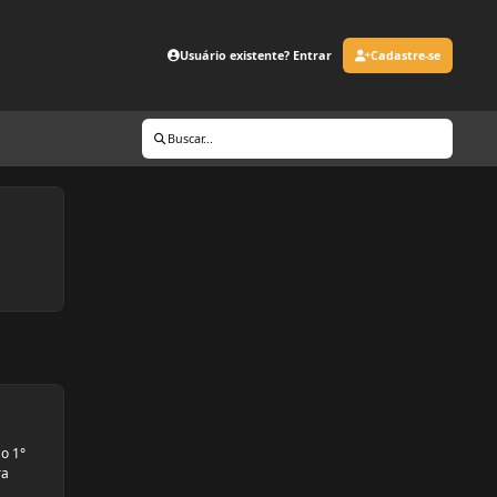
Usuário existente? Entrar
Cadastre-se
Buscar...
 o 1°
ra