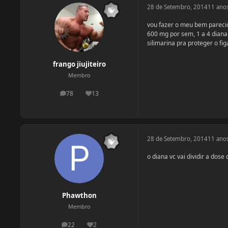
28 de Setembro, 2014
11 ano
vou fazer o meu bem parecido
600 mg por sem, 1 a 4 diana
silimarina pra proteger o fi
frango jiujiteiro
Membro
78
13
postagens
Reputação
28 de Setembro, 2014
11 ano
o diana vc vai dividir a dose
Phawthon
Membro
22
2
postagens
Reputação