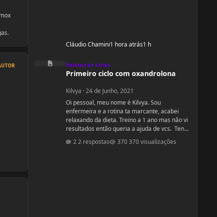
amox
gas.
Cláudio Chamini
1 hora atrás
1 h
Primeiro ciclo com oxandrolona
Relatos de ciclos
AUTOR
Primeiro ciclo com oxandrolona
Kilvya
·
24 de Junho, 2021
Oi pessoal, meu nome é Kilvya. Sou
enfermeira e a rotina ta marcante, acabei
relaxando da dieta. Treino a 1 ano mas não vi
resultados então queria a ajuda de vcs. Tenho
31 anos. 1, 66cm 89,0kg Preciso de ajuda
2 respostas
370 visualizações
urgente! Vou mudar a dieta e as séries, então
queria começar junto com vcs do zero.