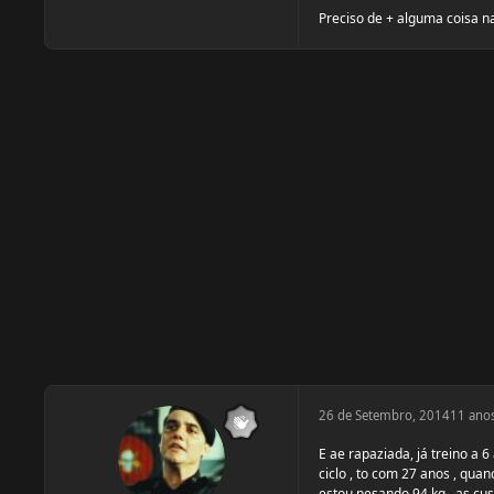
Preciso de + alguma coisa na
26 de Setembro, 2014
11 ano
E ae rapaziada, já treino a 
ciclo , to com 27 anos , qu
estou pesando 94 kg , as cus