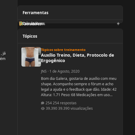
Ferramentas
Calculadoras
Orientadores
Geradores
Tópicos
Auxílio Treino, Dieta, Protocolo de Ergogênico
Tópicos sobre treinamento
, já
Auxílio Treino, Dieta, Protocolo de
guém
Ergogênico
JNS
·
1 de Agosto, 2020
Bom dia Galera, gostaria de auxílio com meu
shape. Acompanho sempre o fórum e acho
legal a ajuda e o feedback que dão. Idade: 42
Altura: 1.71 Peso: 68 Medicações em uso
(Anticoncepcional, antidepressivo,anti
254 respostas
hipertensivo, etc...): nenhuma Problemas de
39.390 visualizações
Saúde e história de cirurgias: nenhuma
Exames de sangue hormonais recentes OU
que tiver recente= sem exames recentes.
Tempo de treino: 15 anos, com interrupções
sazonais. Ciclos FEITOS com dose e tempo: