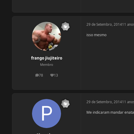
29 de Setembro, 2014
11 ano
isso mesmo
frango jiujiteiro
Membro
78
13
postagens
Reputação
29 de Setembro, 2014
11 ano
Me indicaram mandar enatato