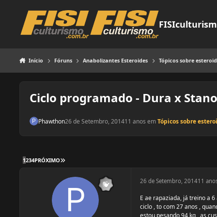
Pular para o conteúdo
FISIculturis
Início
Fóruns
Anabolizantes Esteroides
Tópicos sobre esteroid
Ciclo programado - Dura x Stano
Phawthon
26 de Setembro, 2014
11 anos
em
Tópicos sobre estero
ÚLTIMA PÁGINA
1
2
3
4
PRÓXIMO
26 de Setembro, 2014
11 ano
E ae rapaziada, já treino a 
ciclo , to com 27 anos , qu
estou pesando 94 kg , as cus