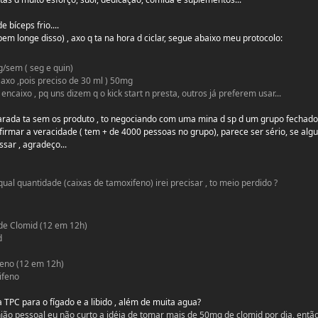
e bíceps frio....
s bem longe disso) , axo q ta na hora d ciclar, segue abaixo meu protocolo:
sem ( seg e quin)
 axo ,pois preciso de 30 ml ) 50mg
ncaixo , pq uns dizem q o kick start n presta, outros já preferem usar...
arada ta sem os produto , to negociando com uma mina d sp d um grupo fechado 
nfirmar a veracidade ( tem + de 4000 pessoas no grupo), parece ser sério, se al
sar , agradeço...
 qual quantidade (caixas de tamoxifeno) irei precisar , to meio perdido ?
 de Clomid (12 em 12h)
d
feno (12 em 12h)
ifeno
 TPC para o fígado e a libido , além de muita agua?
nião pessoal eu não curto a idéia de tomar mais de 50mg de clomid por dia, entã