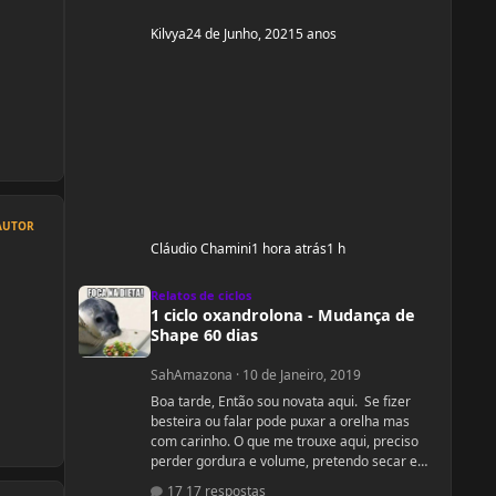
Kilvya
24 de Junho, 2021
5 anos
AUTOR
Cláudio Chamini
1 hora atrás
1 h
1 ciclo oxandrolona - Mudança de Shape 60 dias
Relatos de ciclos
1 ciclo oxandrolona - Mudança de
Shape 60 dias
SahAmazona
·
10 de Janeiro, 2019
Boa tarde, Então sou novata aqui. Se fizer
besteira ou falar pode puxar a orelha mas
com carinho. O que me trouxe aqui, preciso
perder gordura e volume, pretendo secar e
dar uma leve definida. Levantar bumbum e
17 respostas