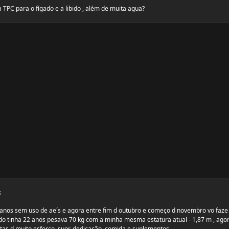
 TPC para o fígado e a libido , além de muita agua?
s
6 anos sem uso de ae´s e agora entre fim d outubro e começo d novembro vo faze
ando tinha 22 anos pesava 70 kg com a minha mesma estatura atual - 1,87 m , ago
tas d muito esforço, suor, dedicação, comida e suplementos...