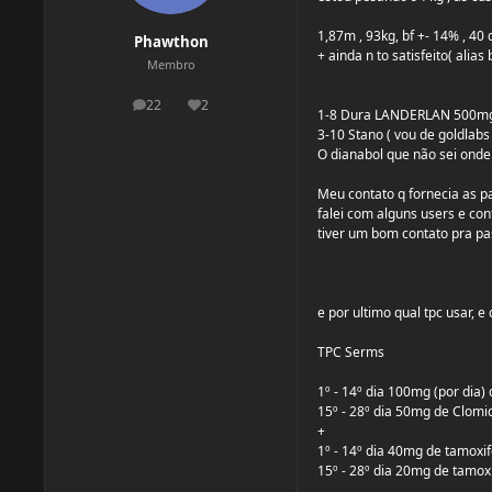
1,87m , 93kg, bf +- 14% , 40 d
Phawthon
+ ainda n to satisfeito( alia
Membro
22
2
postagens
Reputação
1-8 Dura LANDERLAN 500mg/
3-10 Stano ( vou de goldlabs
O dianabol que não sei onde e
Meu contato q fornecia as p
falei com alguns users e co
tiver um bom contato pra pas
e por ultimo qual tpc usar, e
TPC Serms
1º - 14º dia 100mg (por dia)
15º - 28º dia 50mg de Clomi
+
1º - 14º dia 40mg de tamoxi
15º - 28º dia 20mg de tamox