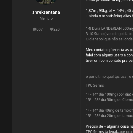
1,87m , 93kg, bf +- 14% , 40 d
shreksantana
+ ainda n to satisfeito( alia
Membro
1-8 Dura LANDERLAN 500mg/
507
220
postagens
Reputação
3-10 Stano ( vou de goldlabs
O dianabol que não sei onde e
Meu contato q fornecia as p
falei com alguns users e co
tiver um bom contato pra pas
e por ultimo qual tpc usar, e
TPC Serms
1º - 14º dia 100mg (por dia)
15º - 28º dia 50mg de Clomi
+
1º - 14º dia 40mg de tamoxi
15º - 28º dia 20mg de tamox
Preciso de + alguma coisa na
TPC Serms tá legal...por opi