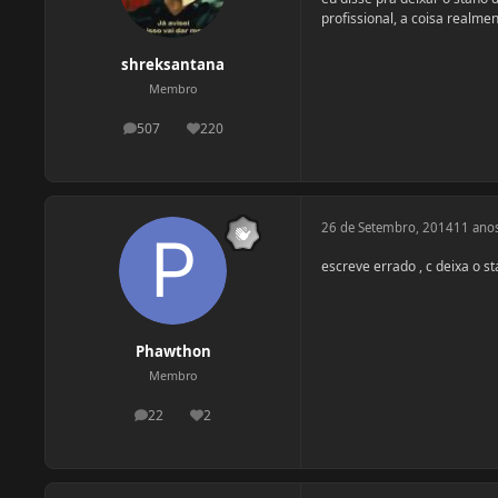
profissional, a coisa realme
shreksantana
Membro
507
220
postagens
Reputação
26 de Setembro, 2014
11 ano
escreve errado , c deixa o s
Phawthon
Membro
22
2
postagens
Reputação