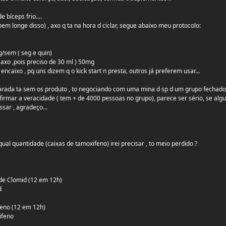
e bíceps frio....
s bem longe disso) , axo q ta na hora d ciclar, segue abaixo meu protocolo:
sem ( seg e quin)
 axo ,pois preciso de 30 ml ) 50mg
ncaixo , pq uns dizem q o kick start n presta, outros já preferem usar...
arada ta sem os produto , to negociando com uma mina d sp d um grupo fechado 
nfirmar a veracidade ( tem + de 4000 pessoas no grupo), parece ser sério, se al
sar , agradeço...
 qual quantidade (caixas de tamoxifeno) irei precisar , to meio perdido ?
 de Clomid (12 em 12h)
d
feno (12 em 12h)
ifeno