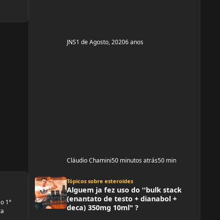
enan
JNS
1 de Agosto, 2020
6 anos
Cláudio Chamini
50 minutos atrás
50 min
Alguem ja fez uso do ''bulk stack (enantato de testo + dianabol + dec
Tópicos sobre esteroides
Alguem ja fez uso do ''bulk stack
(enantato de testo + dianabol +
 o 1°
deca) 350mg 10ml" ?
ra