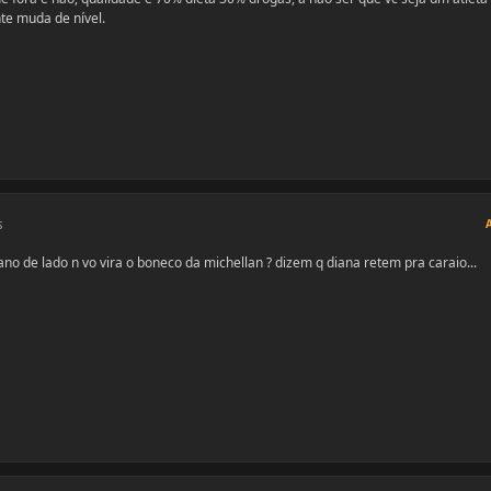
nte muda de nível.
s
tano de lado n vo vira o boneco da michellan ? dizem q diana retem pra caraio...