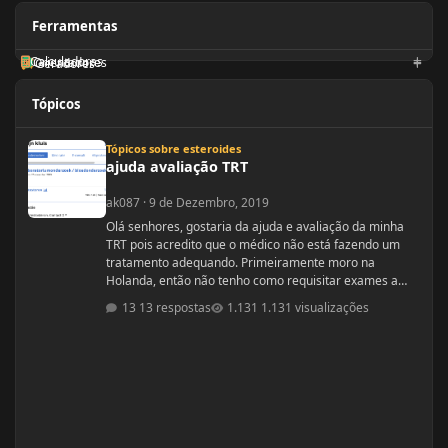
Ferramentas
Calculadoras
Orientadores
Geradores
Tópicos
ajuda avaliação TRT
Tópicos sobre esteroides
ajuda avaliação TRT
ak087
·
9 de Dezembro, 2019
Olá senhores, gostaria da ajuda e avaliação da minha
TRT pois acredito que o médico não está fazendo um
tratamento adequando. Primeiramente moro na
Holanda, então não tenho como requisitar exames a
minha vontade, tenho que ir no médico da familia, este
13 respostas
1.131 visualizações
por sua vez decide ou não se pede os exames. No meu
caso tive que fazer varias consultas com o médico da
familia até o mesmo solitar um exame de sangue para
testo, e no caso ele solicitou somente testo, não
aparece nenhum outro compo