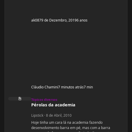
ak087
9 de Dezembro, 2019
6 anos
Cláudio Chamini
7 minutos atrás
7 min
Pérolas da academia
Tópicos diversos
Pérolas da academia
Lipstick
·
8 de Abril, 2010
Hoje tinha um cara lá na academia fazendo
desenvolvimento barra em pé, mas com a barra