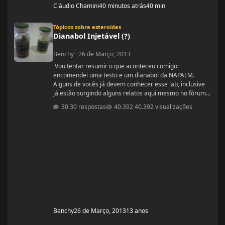
Cláudio Chamini
40 minutos atrás
40 min
Dianabol Injetável (?)
Tópicos sobre esteroides
Dianabol Injetável (?)
Benchy
·
26 de Março, 2013
Vou tentar resumir o que aconteceu comigo:
encomendei uma testo e um dianabol da NAPALM.
Alguns de vocês já devem conhecer esse lab, inclusive
já estão surgindo alguns relatos aqui mesmo no fórum.
Ouvi relatos muito bons e resolvi arriscar. Pedi um
30 respostas
40.392 visualizações
enantato de testosterona 10ml e um diana que segundo
o vendedor era 100 comprimidos de 10mg. O pedido
chegou hoje mas quando abri a encomenda dei de cara
com um dianabol injetável. Gostaria de saber se
alguém aqui do fó
Benchy
26 de Março, 2013
13 anos