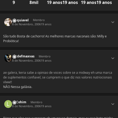
9
8mil
19 anos
19 anos
19 anos
19 anos
Estatísticas do autor
Maquiavel
Membro
8 de Novembro, 2006
19 anos
São tudo Bosta de cachorro! As melhores marcas naconais são: Milly e
Probiótica!
Estatísticas do autor
Extdefmaxvas
Membro
8 de Novembro, 2006
19 anos
ae galera, keria sabe a opiniao de voces sobre se a midway eh uma marca
de suplementos confiavel, se cumprem o que diz nos valores nutriocionais
vlww!!
NÂO Nessa galáxia.
Estatísticas do autor
LnCohim
Membro
8 de Novembro, 2006
19 anos