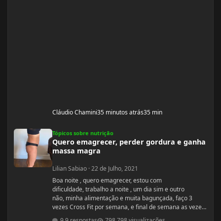
Cláudio Chamini
35 minutos atrás
35 min
Quero emagrecer, perder gordura e ganha massa magra
Tópicos sobre nutrição
Quero emagrecer, perder gordura e ganha
massa magra
Lilian Sabiao
·
22 de Julho, 2021
Boa noite , quero emagrecer, estou com
dificuldade, trabalho a noite , um dia sim e outro
não, minha alimentação e muita bagunçada, faço 3
vezes Cross Fit por semana, e final de semana as vezes
faço caminhada, precisava de algumas dicas. Idade: 50
9 respostas
798 visualizações