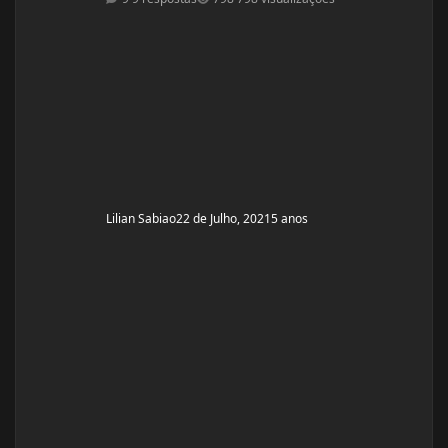
Altura: 1,60 Peso:66 Medicações em uso
(Anticoncepcional, antidepressivo,anti hipertensivo,
etc...): NAo Problemas de Saúde e história de cirurgias:
tem pressão alta Exames de sangue hormonais
recentes OU que tiver recente
Lilian Sabiao
22 de Julho, 2021
5 anos