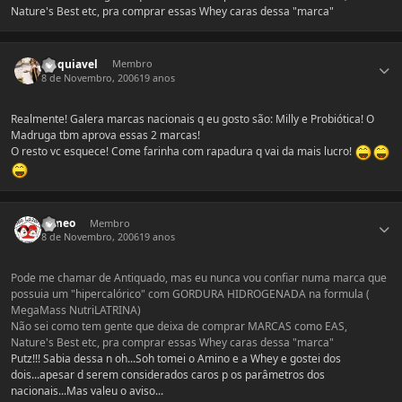
Nature's Best etc, pra comprar essas Whey caras dessa "marca"
Estatísticas do autor
Maquiavel
Membro
8 de Novembro, 2006
19 anos
Realmente! Galera marcas nacionais q eu gosto são: Milly e Probiótica! O
Madruga tbm aprova essas 2 marcas!
O resto vc esquece! Come farinha com rapadura q vai da mais lucro!
Estatísticas do autor
romeo
Membro
8 de Novembro, 2006
19 anos
Pode me chamar de Antiquado, mas eu nunca vou confiar numa marca que
possuia um "hipercalórico" com GORDURA HIDROGENADA na formula (
MegaMass NutriLATRINA)
Não sei como tem gente que deixa de comprar MARCAS como EAS,
Nature's Best etc, pra comprar essas Whey caras dessa "marca"
Putz!!! Sabia dessa n oh...Soh tomei o Amino e a Whey e gostei dos
dois...apesar d serem considerados caros p os parâmetros dos
nacionais...Mas valeu o aviso...