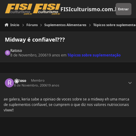
Pular para o conteúdo
FISIculturismo.com.br
Entrar
Início
Fóruns
Suplementos Alimentares
Tópicos sobre suplement
Midway é confiavel???
Ratoso
8 de Novembro, 2006
19 anos
em
Tópicos sobre suplementação
Estatísticas do autor
Ratoso
Membro
8 de Novembro, 2006
19 anos
ae galera, keria sabe a opiniao de voces sobre se a midway eh uma marca
de suplementos confiavel, se cumprem o que diz nos valores nutriocionais
vlww!!