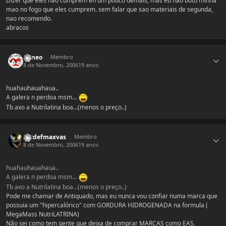
Dizer que eles nao cumprem eh um pouco demais, mas eu nao boto minha
mao no fogo que eles cumprem. sem falar que sao materiais de segunda,
nao recomendo.
abracos
Estatísticas do autor
romeo
Membro
8 de Novembro, 2006
19 anos
huahauhauahaua..
A galera n perdoa msm...
Tb axo a Nutrilatina boa...(menos o preço..)
Estatísticas do autor
Extdefmaxvas
Membro
8 de Novembro, 2006
19 anos
huahauhauahaua..
A galera n perdoa msm...
Tb axo a Nutrilatina boa...(menos o preço..)
Pode me chamar de Antiquado, mas eu nunca vou confiar numa marca que
possuia um "hipercalórico" com GORDURA HIDROGENADA na formula (
MegaMass NutriLATRINA)
Não sei como tem gente que deixa de comprar MARCAS como EAS,