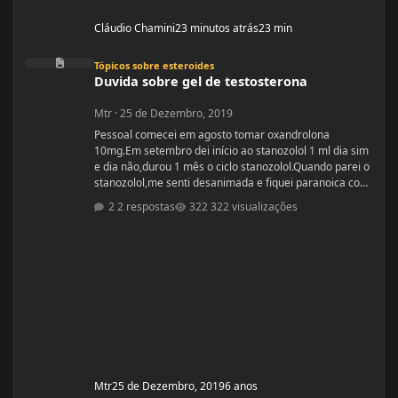
Cláudio Chamini
23 minutos atrás
23 min
Duvida sobre gel de testosterona
Tópicos sobre esteroides
Duvida sobre gel de testosterona
Mtr
·
25 de Dezembro, 2019
Pessoal comecei em agosto tomar oxandrolona
10mg.Em setembro dei início ao stanozolol 1 ml dia sim
e dia não,durou 1 mês o ciclo stanozolol.Quando parei o
stanozolol,me senti desanimada e fiquei paranoica com
os colaterais.Fiz exames minha testosterona está muito
2 respostas
322 visualizações
alta,está igual de homem.Fui na medica e me indicou
passar gel de testostetona,mas será que o gel tem
colaterais?
Mtr
25 de Dezembro, 2019
6 anos