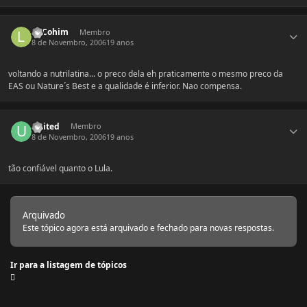
Estatísticas do autor
LnCohim
Membro
8 de Novembro, 2006
19 anos
voltando a nutrilatina... o preco dela eh praticamente o mesmo preco da
EAS ou Nature´s Best e a qualidade é inferior. Nao compensa.
Estatísticas do autor
United
Membro
8 de Novembro, 2006
19 anos
tão confiável quanto o Lula.
Arquivado
Este tópico agora está arquivado e fechado para novas respostas.
Ir para a listagem de tópicos