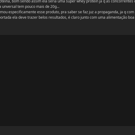
proteina, bom sendo assim ela seria uma super whey protein ja q as concorrentes
 unversal tem pouco mais de 20g...
omou especificamente esse produto, pra saber se faz juz a propaganda, ja q com
portada ela deve trazer belos resultados, é claro junto com uma alimentação boa