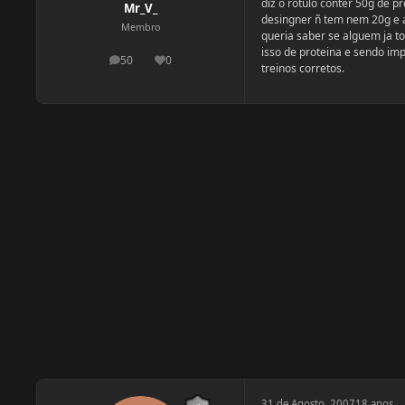
diz o rotulo conter 50g de 
Mr_V_
desingner ñ tem nem 20g e a
Membro
queria saber se alguem ja t
isso de proteina e sendo im
50
0
postagens
Reputação
treinos corretos.
31 de Agosto, 2007
18 anos