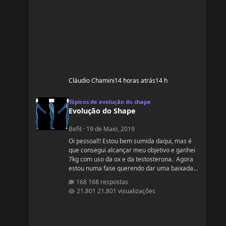
Cláudio Chamini
14 horas atrás
14 h
Evolução do Shape
Tópicos de evolução do shape
Evolução do Shape
Befit
·
19 de Maio, 2019
Oi pessoal!! Estou bem sumida daqui, mas é
que consegui alcançar meu objetivo e ganhei
7kg com uso da ox e da testosterona. Agora
estou numa fase querendo dar uma baixada
no % de gordura. Apesar de estudar nutrição
168 respostas
e saber exatamente o que devo fazer, gostaria
21.801 visualizações
de compartilhamento de treinos e talvez
suplementos para dar energia. Dei uma
sumida daqui porque estou trabalhando
muito! Um ritmo bemmmmm complicado!