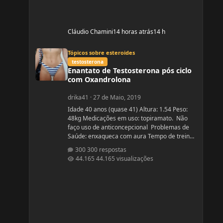
Cláudio Chamini
14 horas atrás
14 h
Enantato de Testosterona pós ciclo com Oxandrolona
Tópicos sobre esteroides
testosterona
Enantato de Testosterona pós ciclo
com Oxandrolona
drika41
·
27 de Maio, 2019
Idade 40 anos (quase 41) Altura: 1.54 Peso:
48kg Medicações em uso: topiramato. Não
faço uso de anticoncepcional Problemas de
Saúde: enxaqueca com aura Tempo de treino:
sério há um ano, entre indas e vindas 4 anos
300 respostas
Ciclos feitos: Março 2019 oxandrolona 5 mg
44.165 visualizações
durante 8 semanas, após 10 mg até a 12°
semana. Ciclo proposto com Aes ( Marca) do se
e tempo: Proposto pelo @Apollo Galeno e
@Foston, verdade não é um ciclo, usarei
enantato de test