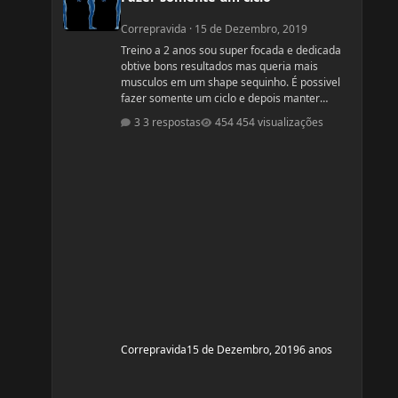
Correpravida
·
15 de Dezembro, 2019
Treino a 2 anos sou super focada e dedicada
obtive bons resultados mas queria mais
musculos em um shape sequinho. É possivel
fazer somente um ciclo e depois manter
somente com dieta e treino? obs: desculpe se
3 respostas
454 visualizações
ja tiver esse tópico, procurei mais não
encontrei
Correpravida
15 de Dezembro, 2019
6 anos