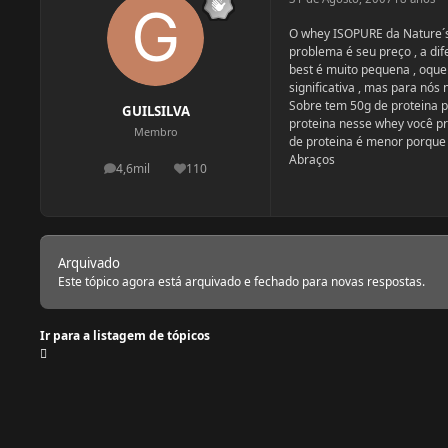
O whey ISOPURE da Nature´s 
problema é seu preço , a di
best é muito pequena , oque 
significativa , mas para nó
Sobre tem 50g de proteina p
GUILSILVA
proteina nesse whey você pr
Membro
de proteina é menor porque
Abraços
4,6mil
110
postagens
Reputação
Arquivado
Este tópico agora está arquivado e fechado para novas respostas.
Ir para a listagem de tópicos