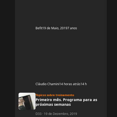
Mas já estou organizada para treinamento e
dieta. Estou com um corpo legal, mas
Befit
19 de Maio, 2019
7 anos
Cláudio Chamini
14 horas atrás
14 h
Primeiro mês. Programa para as próximas semanas
Tópicos sobre treinamento
Primeiro mês. Programa para as
próximas semanas
D33
·
19 de Dezembro, 2019