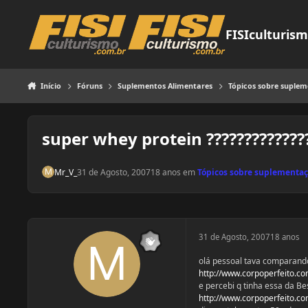
Pular para o conteúdo
FISIculturis
Início
Fóruns
Suplementos Alimentares
Tópicos sobre suple
super whey protein ?????????????
Mr_V_
31 de Agosto, 2007
18 anos
em
Tópicos sobre suplementa
31 de Agosto, 2007
18 anos
olá pessoal tava comparand
http://www.corpoperfeito.com
e percebi q tinha essa da Be
http://www.corpoperfeito.com