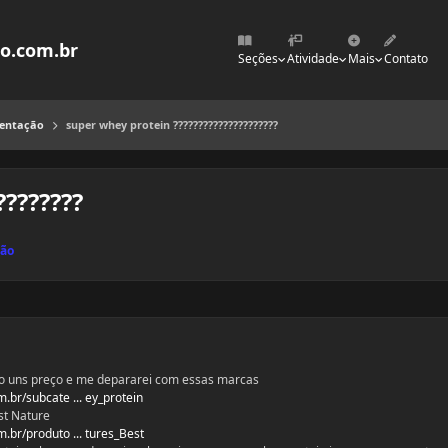
mo.com.br
Seções
Atividade
Mais
Contato
mentação
super whey protein ?????????????????????
????????
ção
o uns preço e me depararei com essas marcas
.br/subcate ... ey_protein
st Nature
.br/produto ... tures_Best