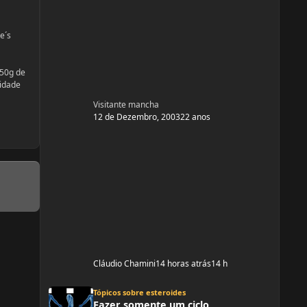
e´s
 50g de
tidade
Visitante mancha
12 de Dezembro, 2003
22 anos
Cláudio Chamini
14 horas atrás
14 h
Fazer somente um ciclo
Tópicos sobre esteroides
Fazer somente um ciclo