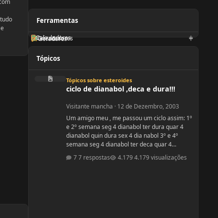
 com
 tudo
Ferramentas
 e
Calculadoras
Orientadores
Geradores
Tópicos
ciclo de dianabol ,deca e dura!!!
Tópicos sobre esteroides
ciclo de dianabol ,deca e dura!!!
Visitante mancha
·
12 de Dezembro, 2003
Um amigo meu , me passou um ciclo assim: 1º
e 2º semana seg 4 dianabol ter dura quar 4
dianabol quin dura sex 4 dia nabol 3º e 4º
semana seg 4 dianabol ter deca quar 4
dianabol quin deca sex 4 dianabol 5678
7 respostas
4.179 visualizações
seman vou partir para definição com outros
anabolicos. PERGUNTAS : 1 - GOSTARIA DE
SABER A OPNIÃO DE VCS SOBRE ESSE CICLO?
2 - GOSTARIA DE SABER PQ ELE ME FALOU P
TOMAR OS 4 COMPRIMIDOS DE SEG , QUAR E
SEX E NÃO TODOS OS DIAS? ELE ME DISS