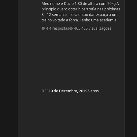
Meu nome é Dácio 1,80 de altura com 70kg A
princípio quero obter hipertrofia nas próximas
8 - 12 semanas, para então dar espaço a um
treino voltado a força. Tenho uma academia
em casa. A minha divisão de treino atual
4 respostas
465 visualizações
segue: Seg: Agachamento 3x8 - 100kg
RDL: 3x8 - 37,5kg Panturilha com uma perna
3x20 - 8kg Supino: 3x8 - 60kg (quero melhorar
isso aqui, horrível) Voador com superband:
3x12 - Super Resistente. Pull ups: 3x8 - 15kg (+
c
D33
19 de Dezembro, 2019
6 anos