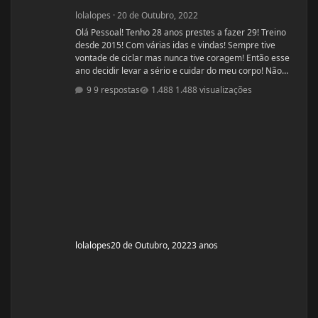
lolalopes
·
20 de Outubro, 2022
Olá Pessoal! Tenho 28 anos prestes a fazer 29! Treino
desde 2015! Com várias idas e vindas! Sempre tive
vontade de ciclar mas nunca tive coragem! Então esse
ano decidir levar a sério e cuidar do meu corpo! Não
estou sendo acompanhada por nutricionista! Mas
9 respostas
1.488 visualizações
quando comecei a fazer a dieta de déficit calórico
estava com 55kg e consegui baixar para 51kg! Home
me encontro com 52,00 oscilando para 51,00 kg.
Comecei o ciclo hoje 20/10 e pretendo fazer um ciclo de
8 há 10 semanas. Altura: 1,53
lolalopes
20 de Outubro, 2022
3 anos