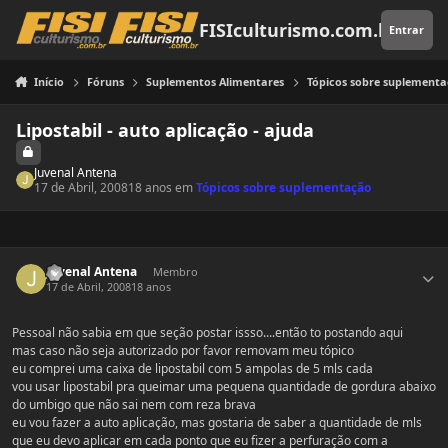
Pular para o conteúdo
FISIculturismo.com.br
Entrar
Início
Fóruns
Suplementos Alimentares
Tópicos sobre suplement
Lipostabil - auto aplicação - ajuda
Juvenal Antena
17 de Abril, 2008
18 anos
em
Tópicos sobre suplementação
Estatísticas do autor
Juvenal Antena
Membro
17 de Abril, 2008
18 anos
Pessoal não sabia em que seção postar issso....então to postando aqui
mas caso não seja autorizado por favor removam meu tópico
eu comprei uma caixa de lipostabil com 5 ampolas de 5 mls cada
vou usar lipostabil pra queimar uma pequena quantidade de gordura abaixo
do umbigo que não sai nem com reza brava
eu vou fazer a auto aplicação, mas gostaria de saber a quantidade de mls
que eu devo aplicar em cada ponto que eu fizer a perfuração com a