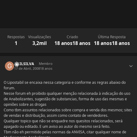
Respostas
Visualizações
Criado
Última Resposta
1
3,2mil
18 anos
18 anos
18 anos
18 anos
Estatísticas do autor
GUILSILVA
Membro
17 de Abril, 2008
18 anos
O Lipostabil se encaixa nessa categoria e conforme as regras abaixo do
forum.
Nesse forum eh proibido qualquer menção relacionada à indicação do uso
de Anabolizantes, sugestão de substancias, forma de uso das mesmas e
opiniões sobre as drogas
Como tbm assuntos relacionados sobre compra e venda dos mesmos; sites
de vendas e distribuição, assim como contato de vendedores.
Qualquer topico que não se enquadre nos quesitos relacionados, será
apagado ou editado. E um aviso ao autor do mesmo será feito.
Tbm não eh permitido pelas normas da ANVISA, citar qualquer nome de