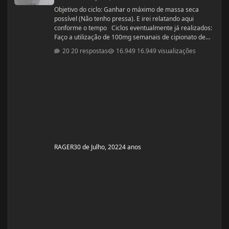
Objetivo do ciclo: Ganhar o máximo de massa seca
possível (Não tenho pressa). E irei relatando aqui
conforme o tempo Ciclos eventualmente já realizados:
Faço a utilização de 100mg semanais de cipionato de
testosterona a 1 ano (TRT legítima) em decorrência de
20 respostas
16.949 visualizações
hipofunção testiscular diagnosticada e que já foi
tentado tratamento para recuperação da produção
hormonal e espermatogênese (HCG e Clomifeno),
porém sem êxito [Sim, eu sou estéril] . Acredito que a
minha função testicular é defici
RAGER
30 de Julho, 2022
4 anos