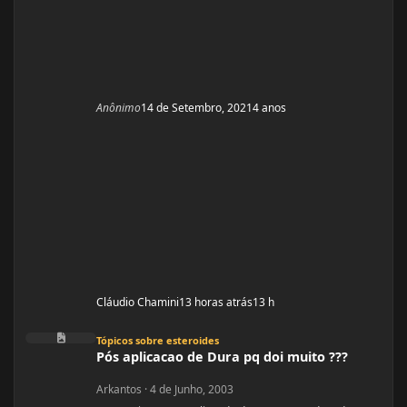
Anônimo
14 de Setembro, 2021
4 anos
Cláudio Chamini
13 horas atrás
13 h
Pós aplicacao de Dura pq doi muito ???
Tópicos sobre esteroides
Pós aplicacao de Dura pq doi muito ???
Arkantos
·
4 de Junho, 2003