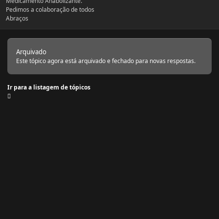
Medicamento Anabolizante.
Pedimos a colaboração de todos
Abraços
Arquivado
Este tópico agora está arquivado e fechado para novas respostas.
Ir para a listagem de tópicos