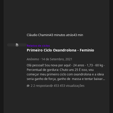
Cláudio Chamini
43 minutos atrás
43 min
Primeiro Ciclo Oxandrolona - Feminio
Relatos de ciclos
Primeiro Ciclo Oxandrolona - Feminio
Anônimo
·
14 de Setembro, 2021
Olá pessoal! Sou nova por aqui! - 24 anos - 1,73 - 60 kg -
Percentual de gordura: Chuto uns 25 É isso, vou
começar meu primeiro ciclo com oxandrolona e a ideia
seria ganho de força, ganho de massa e tentar baixar
percentual de gordura. Sou a famosa magra falsa.
2 respostas
453 visualizações
Treino há alguns anos mas sinto que não tenho bons
resultados, sinto que tenho pouca força e peco na dieta
(doces hehe). O que mais me incomoda são as pernas
finas e barrigona, pretendo fazer o ciclo pr