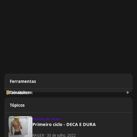
Ferramentas
Calculadoras
Orientadores
Geradores
Tópicos
Primeiro ciclo - DECA E DURA
Relatos de ciclos
Primeiro ciclo - DECA E DURA
RAGER
·
30 de Julho, 2022