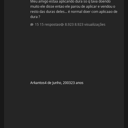
Meu amigo estaa aplicando dura so q tava doendo
muito ele disse entao ele parou de aplicar e vendou o
resto das duras deles... é normal doer com aplicaao de
dura ?
15 respostas
8.923 visualizações
Arkantos
4 de Junho, 2003
23 anos