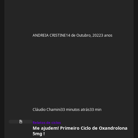
ANDREIA CRISTINE
14 de Outubro, 2022
3 anos
Cláudio Chamini
33 minutos atrás
33 min
Me ajudem! Primeiro Ciclo de Oxandrolona 5mg !
Relatos de ciclos
Me ajudem! Primeiro Ciclo de Oxandrolona
5mg !