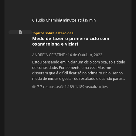
Cláudio Chamini
9 minutos atrás
9 min
Medo de fazer o primeiro ciclo com oxandrolona e viciar!
Tópicos sobre esteroides
Medo de fazer o primeiro ciclo com
oxandrolona e viciar!
ANDREIA CRISTINE
·
14 de Outubro, 2022
Estou pensando em iniciar um ciclo com oxa, só a titulo
de curiosidade. Por somente uma vez. Mas me
disseram que é difícil ficar só no primeiro ciclo. Tenho
medo de iniciar e gostar do resultado e quando parar
ficar com auto estima baixo. Mas a vontade está bem
7 respostas
1.189 visualizações
maior...kkkkk