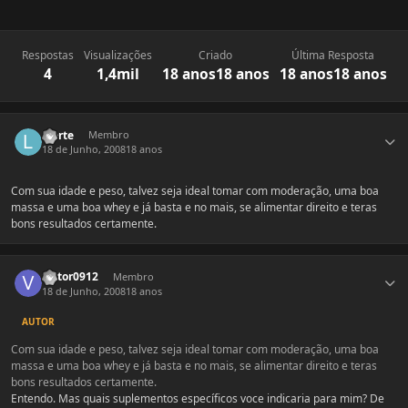
Respostas
Visualizações
Criado
Última Resposta
4
1,4mil
18 anos
18 anos
18 anos
18 anos
Estatísticas do autor
laerte
Membro
18 de Junho, 2008
18 anos
Com sua idade e peso, talvez seja ideal tomar com moderação, uma boa
massa e uma boa whey e já basta e no mais, se alimentar direito e teras
bons resultados certamente.
Estatísticas do autor
victor0912
Membro
18 de Junho, 2008
18 anos
AUTOR
Com sua idade e peso, talvez seja ideal tomar com moderação, uma boa
massa e uma boa whey e já basta e no mais, se alimentar direito e teras
bons resultados certamente.
Entendo. Mas quais suplementos específicos voce indicaria para mim? De