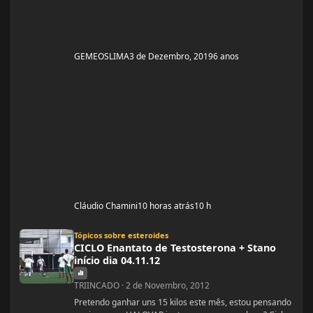
GEMEOSLIMA
3 de Dezembro, 2019
6 anos
Cláudio Chamini
10 horas atrás
10 h
CICLO Enantato de Testosterona + Stano início dia 04.11.12
Tópicos sobre esteroides
CICLO Enantato de Testosterona + Stano
início dia 04.11.12
TRIINCADO
·
2 de Novembro, 2012
Pretendo ganhar uns 15 kilos este mês, estou pensando