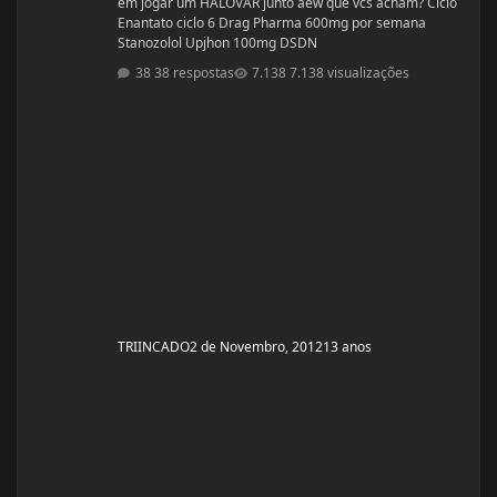
em jogar um HALOVAR junto aew que vcs acham? Ciclo
Enantato ciclo 6 Drag Pharma 600mg por semana
Stanozolol Upjhon 100mg DSDN
38 respostas
7.138 visualizações
TRIINCADO
2 de Novembro, 2012
13 anos