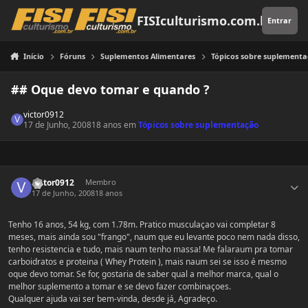
Pular para o conteúdo
FISIculturismo.com.br
Entrar
Início
Fóruns
Suplementos Alimentares
Tópicos sobre suplement
## Oque devo tomar e quando ?
victor0912
17 de Junho, 2008
18 anos
em
Tópicos sobre suplementação
Estatísticas do autor
victor0912
Membro
17 de Junho, 2008
18 anos
Tenho 16 anos, 54 kg, com 1.78m. Pratico musculaçao vai completar 8
meses, mais ainda sou "frango", naum que eu levante poco nem nada disso,
tenho resistencia e tudo, mais naum tenho massa! Me falaraum pra tomar
carboidratos e proteina ( Whey Protein ), mais naum sei se isso é mesmo
oque devo tomar. Se for, gostaria de saber qual a melhor marca, qual o
melhor suplemento a tomar e se devo fazer combinaçoes.
Qualquer ajuda vai ser bem-vinda, desde já, Agradeço.