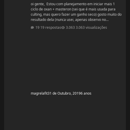
oi gente, Estou com planejamento em iniciar mais 1
ciclo de oxan + masteron (sei que é mais usada para
culting, mas quero fazer um ganho seco) gosto muito do
resultado dela (nunca usei, apenas observo no
pessoal). ja fiz 2 ciclos de oxandrolona 1 em 2016(6
19 respostas
3.063 visualizações
semanas) e outro 2017.(6 semanas) , mas o meu
objetivo do tópico mesmo é sobre a dieta. Quero fazer
uma dieta bulking limpa, não tenho a necessidade de
ganhar muito peso, apenas melhorar a qualidade
muscular e ganhar um pouco de ma
magrelafit
31 de Outubro, 2019
6 anos