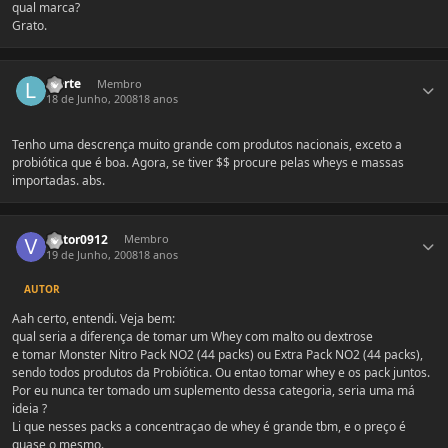
qual marca?
Grato.
Estatísticas do autor
laerte
Membro
18 de Junho, 2008
18 anos
Tenho uma descrença muito grande com produtos nacionais, exceto a
probiótica que é boa. Agora, se tiver $$ procure pelas wheys e massas
importadas. abs.
Estatísticas do autor
victor0912
Membro
19 de Junho, 2008
18 anos
AUTOR
Aah certo, entendi. Veja bem:
qual seria a diferença de tomar um Whey com malto ou dextrose
e tomar Monster Nitro Pack NO2 (44 packs) ou Extra Pack NO2 (44 packs),
sendo todos produtos da Probiótica. Ou entao tomar whey e os pack juntos.
Por eu nunca ter tomado um suplemento dessa categoria, seria uma má
ideia ?
Li que nesses packs a concentraçao de whey é grande tbm, e o preço é
quase o mesmo.