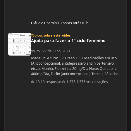
Cláudio Chamini
10 horas atrás
10 h
Ajuda para fazer o 1° ciclo feminino
Tópicos sobre esteroides
Ajuda para fazer o 1° ciclo feminino
V9.25
·
27 de Julho, 2021
Idade: 25 Altura: 1.70 Peso: 65,7 Medicações em uso
(Anticoncepcional, antidepressivo,anti hipertensivo,
etc...): Manhã: Fluoxetina 20mg/Dia Noite: Quetiapina
400mg/Dia, Diclin (anticoncepcional) Terça e Sábado:
Cabergolina 0,5mg Problemas de Saúde e história de
13 respostas
1.375 visualizações
cirurgias: Frequentemente tenho hipoglicemia oque faz
com que precise comer algo com açúcar. - Fluoxetina e
Quetiapina para tratamento depressivo e bipolar.
(Doença genética, tratamento iniciado quando cria