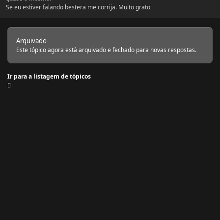
Se eu estiver falando bestera me corrija. Muito grato
Arquivado
Este tópico agora está arquivado e fechado para novas respostas.
Ir para a listagem de tópicos