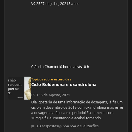
V9.25
27 de Julho, 2021
5 anos
Cláudio Chamini
10 horas atrás
10 h
Ciclo Boldenona e oxandrolona
Tópicos sobre esteroides
Ciclo Boldenona e oxandrolona
PSD
·
6 de Agosto, 2021
Olá gostaria de uma informação de dosagens, já fiz um
ciclo em dezembro de 2019 com oxandrolona mas errei
a dosagem na época e o período! Eu comecei com
10mg e fui aumentando e acabei tomando
60mg porque entendi errado foram 4 semanas tive
3 respostas
654 visualizações
ganhos de 5 quilos. Eu já treinava na época a 4 anos já