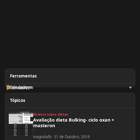
Ferramentas
Calculadoras
Orientadores
Geradores
Tópicos
Avaliação dieta Bulking- ciclo oxan + masteron
Relatos sobre dietas
Avaliação dieta Bulking- ciclo oxan +
masteron
magrelafit
·
31 de Outubro, 2019