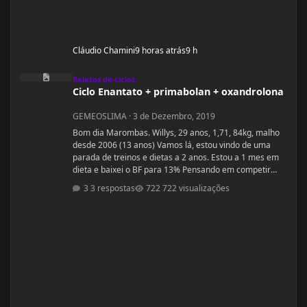
Cláudio Chamini
9 horas atrás
9 h
Ciclo Enantato + primabolan + oxandrolona
Relatos de ciclos
Ciclo Enantato + primabolan + oxandrolona
GEMEOSLIMA
·
3 de Dezembro, 2019
Bom dia Marombas. Willys, 29 anos, 1,71, 84kg, malho
desde 2006 (13 anos) Vamos lá, estou vindo de uma
parada de treinos e dietas a 2 anos. Estou a 1 mes em
dieta e baixei o BF para 13% Pensando em competir
estreantes ano que vem se tudo ocorrer bem até abril.
3 respostas
722 visualizações
(Secar e corrigir os pontos fracos) Anexo, os exames
laboratoriais. Fechei com um atleta e treinador pra ver
se em 6 meses monto a armadura, rs! Segue o
protocolo passado por ele: Enantato 250mg 2x seman