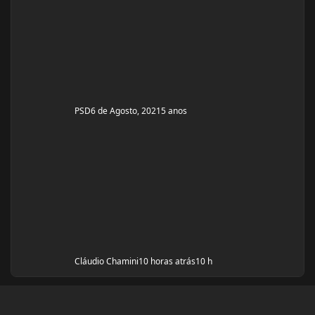
tinha ganhos bem bons até sem recursos
anabolizantes só que eu tinha perdido peso eu queria
aumentar de forma rápida. Nos dois primeiros anos de
treino eu ganhei muita massa muscular mas depois se
PSD
6 de Agosto, 2021
5 anos
Cláudio Chamini
10 horas atrás
10 h