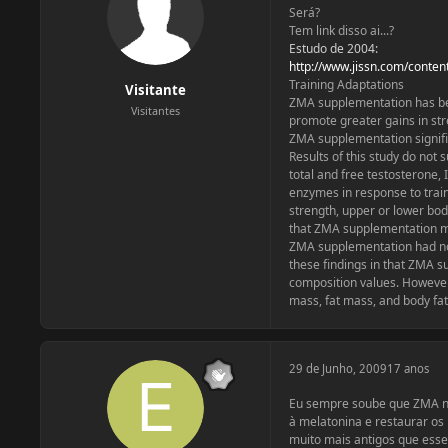
Será?
Tem link disso ai...?
Estudo de 2004:
http://www.jissn.com/conten
Training Adaptations
Visitante
ZMA supplementation has be
Visitantes
promote greater gains in stre
ZMA supplementation signific
Results of this study do not 
total and free testosterone, 
enzymes in response to trai
strength, upper or lower bod
that ZMA supplementation ma
ZMA supplementation had no 
these findings in that ZMA 
composition values. However,
mass, fat mass, and body fat
29 de Junho, 2009
17 anos
Eu sempre soube que ZMA nã
à melatonina e restaurar os
muito mais antigos que ess