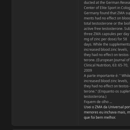
ducted at the German Resea
Center of Elite Sport in Colo
Germany found that ZMA su
ments had no effect on blood
total testosterone or the biol
active free testosterone. Sub
three ZMA capsules per day
mg of zinc per dose) for 58
days. While the supplements
increased blood zinc levels,
they had no effect on testos-
terone. (European Journal of
Clinical Nutrition, 63: 65-70,
2009
A parte importante é: " Whi
increased blood zinc levels,
they had no effect on testos-
terone." (Enquanto os supl
testosterona.)
Fiquem de olho ...
Usei o ZMA da Universal po
menores eu inchava mais, m
que foi bem melhor.