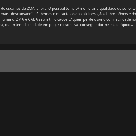
de usuários de ZMA lá fora. O pessoal toma p/ melhorar a qualidade do sono, te
 mais "descansado"... Sabemos q durante o sono há liberação de hormônios e d
r humano. ZMA e GABA são mt indicados p/ quem perde o sono com facilidade n
ina, quem tem dificuldade em pegar no sono vai conseguir dormir mais rápido...