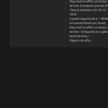
they had no effect on testos-
terone. (European Journal of
Clinical Nutrition, 63: 65-70,
2009
A parte importante é: " Whi
increased blood zinc levels,
they had no effect on testos-
terone." (Enquanto os supl
testosterona.)
Fiquem de olho ...