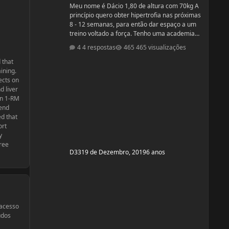
Meu nome é Dácio 1,80 de altura com 70kg A
princípio quero obter hipertrofia nas próximas
8 - 12 semanas, para então dar espaço a um
treino voltado a força. Tenho uma academia
em casa. A minha divisão de treino atual
4 respostas
465 visualizações
segue: Seg: Agachamento 3x8 - 100kg
RDL: 3x8 - 37,5kg Panturilha com uma perna
 that
3x20 - 8kg Supino: 3x8 - 60kg (quero melhorar
ining.
isso aqui, horrível) Voador com superband:
ects on
3x12 - Super Resistente. Pull ups: 3x8 - 15kg (+
d liver
c
in 1-RM
tend
d that
ort
y
free
D33
19 de Dezembro, 2019
6 anos
 acesso
udos