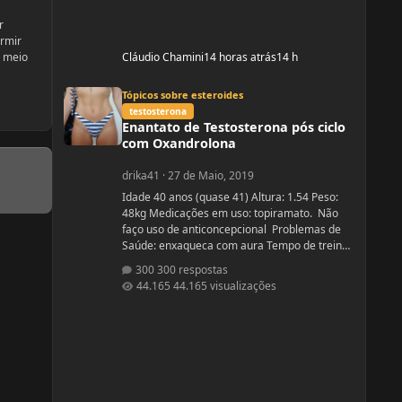
r
ormir
o meio
Cláudio Chamini
14 horas atrás
14 h
Enantato de Testosterona pós ciclo com Oxandrolona
Tópicos sobre esteroides
testosterona
Enantato de Testosterona pós ciclo
com Oxandrolona
drika41
·
27 de Maio, 2019
Idade 40 anos (quase 41) Altura: 1.54 Peso:
48kg Medicações em uso: topiramato. Não
faço uso de anticoncepcional Problemas de
Saúde: enxaqueca com aura Tempo de treino:
sério há um ano, entre indas e vindas 4 anos
300 respostas
Ciclos feitos: Março 2019 oxandrolona 5 mg
44.165 visualizações
durante 8 semanas, após 10 mg até a 12°
semana. Ciclo proposto com Aes ( Marca) do se
e tempo: Proposto pelo @Apollo Galeno e
@Foston, verdade não é um ciclo, usarei
enantato de test