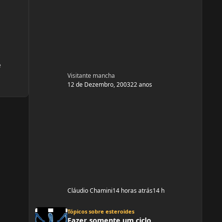
e
Visitante mancha
12 de Dezembro, 2003
22 anos
Cláudio Chamini
14 horas atrás
14 h
Fazer somente um ciclo
Tópicos sobre esteroides
Fazer somente um ciclo