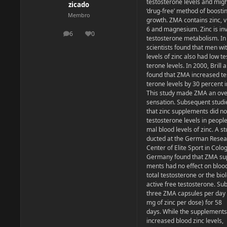
testosterone levels and migh
zicado
‘drug-free’ method of boosti
Membro
growth. ZMA contains zinc, v
6 and magnesium. Zinc is inv
6
0
postagens
Reputação
testosterone metabolism. In
scientists found that men wi
levels of zinc also had low te
terone levels. In 2000, Brill 
found that ZMA increased te
terone levels by 30 percent i
This study made ZMA an ove
sensation. Subsequent stud
that zinc supplements did no
testosterone levels in people
mal blood levels of zinc. A s
ducted at the German Resea
Center of Elite Sport in Colo
Germany found that ZMA su
ments had no effect on blood
total testosterone or the biol
active free testosterone. Sub
three ZMA capsules per day
mg of zinc per dose) for 58
days. While the supplements
increased blood zinc levels,