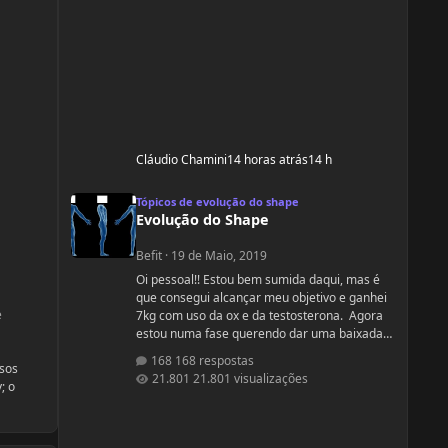
Cláudio Chamini
14 horas atrás
14 h
Evolução do Shape
Tópicos de evolução do shape
Evolução do Shape
Befit
·
19 de Maio, 2019
Oi pessoal!! Estou bem sumida daqui, mas é
que consegui alcançar meu objetivo e ganhei
e
7kg com uso da ox e da testosterona. Agora
estou numa fase querendo dar uma baixada
no % de gordura. Apesar de estudar nutrição
168 respostas
esos
e saber exatamente o que devo fazer, gostaria
21.801 visualizações
; o
de compartilhamento de treinos e talvez
suplementos para dar energia. Dei uma
sumida daqui porque estou trabalhando
muito! Um ritmo bemmmmm complicado!