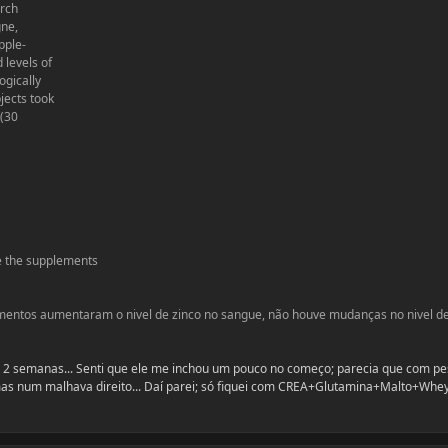
rch
gne,
pple-
 levels of
ogically
jects took
 (30
le the supplements
ementos aumentaram o nivel de zinco no sangue, não houve mudanças no nivel d
r 2 semanas... Senti que ele me inchou um pouco no começo; parecia que com p
as num malhava direito... Daí parei; só fiquei com CREA+Glutamina+Malto+Whey