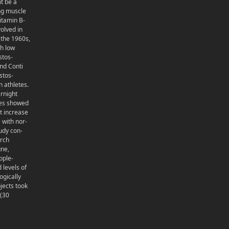
t be a
ng muscle
itamin B-
olved in
 the 1960s,
th low
stos-
and Conti
stos-
n athletes.
rnight
ies showed
t increase
 with nor-
tudy con-
rch
gne,
pple-
 levels of
ogically
jects took
 (30