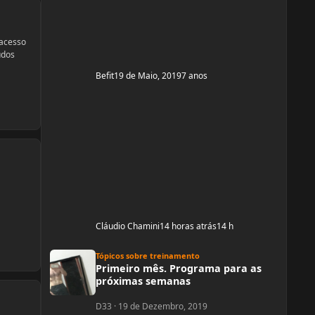
Mas já estou organizada para treinamento e
dieta. Estou com um corpo legal, mas
 acesso
udos
Befit
19 de Maio, 2019
7 anos
Cláudio Chamini
14 horas atrás
14 h
Primeiro mês. Programa para as próximas semanas
Tópicos sobre treinamento
Primeiro mês. Programa para as
próximas semanas
D33
·
19 de Dezembro, 2019