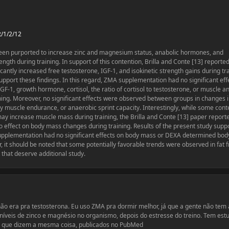
t/1/2/12
en purported to increase zinc and magnesium status, anabolic hormones, and
ngth during training. In support of this contention, Brilla and Conte [13] reported
antly increased free testosterone, IGF-1, and isokinetic strength gains during tra
support these findings. In this regard, ZMA supplementation had no significant eff
IGF-1, growth hormone, cortisol, the ratio of cortisol to testosterone, or muscle an
ning. Moreover, no significant effects were observed between groups in changes 
y muscle endurance, or anaerobic sprint capacity. Interestingly, while some con
y increase muscle mass during training, the Brilla and Conte [13] paper reporte
effect on body mass changes during training. Results of the present study supp
supplementation had no significant effects on body mass or DEXA determined bod
 it should be noted that some potentially favorable trends were observed in fat 
 that deserve additional study.
o era pra testosterona. Eu uso ZMA pra dormir melhor, já que a gente não tem
 níveis de zinco e magnésio no organismo, depois do estresse do treino. Tem est
e que dizem a mesma coisa, publicados no PubMed