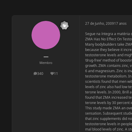
27 de Junho, 2009
17 anos
Segue na íntegra a matéria 
ZMA Has No Effect On Testo
Many bodybuilders take ZM
because they believe it incr
testosterone levels and migh
----
‘drug-free’ method of boosti
Membro
growth. ZMA contains zinc, v
6 and magnesium. Zinc is inv
340
11
postagens
Reputação
testosterone metabolism. In
scientists found that men wi
levels of zinc also had low te
terone levels. In 2000, Brill 
found that ZMA increased te
terone levels by 30 percent i
This study made ZMA an ove
sensation. Subsequent stud
that zinc supplements did no
testosterone levels in people
mal blood levels of zinc. A s