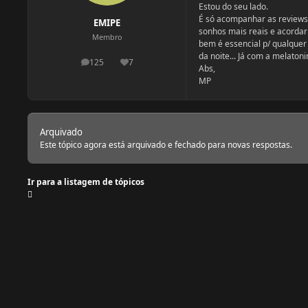
Estou do seu lado.
É só acompanhar as reviews 
EMIPE
sonhos mais reais e acordar
Membro
bem é essencial p/ qualque
da noite... Já com a melaton
125
7
postagens
Reputação
Abs,
MP
Arquivado
Este tópico agora está arquivado e fechado para novas respostas.
Ir para a listagem de tópicos