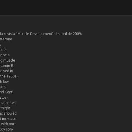
da revista "Muscle Development" de abril de 2009.
sterone
A
eases
t be a
ng muscle
itamin B-
olved in
 the 1960s,
th low
stos-
and Conti
stos-
n athletes.
rnight
ies showed
t increase
 with nor-
tudy con-