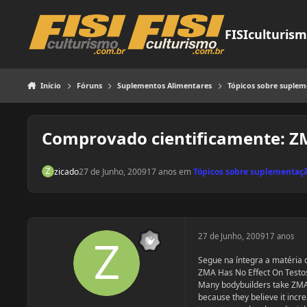
Pular para o conteúdo
FISIculturis
Início
Fóruns
Suplementos Alimentares
Tópicos sobre suple
Comprovado cientificamente: Z
zicado
27 de Junho, 2009
17 anos
em
Tópicos sobre suplementaç
27 de Junho, 2009
17 anos
Segue na íntegra a matéria 
ZMA Has No Effect On Testo
Many bodybuilders take ZM
because they believe it incr