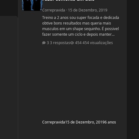
Correpravida
·
15 de Dezembro, 2019
Treino a 2 anos sou super focada e dedicada
obtive bons resultados mas queria mais
musculos em um shape sequinho. É possivel
fazer somente um ciclo e depois manter
somente com dieta e treino? obs: desculpe se
3 respostas
454 visualizações
ja tiver esse tópico, procurei mais não
encontrei
Correpravida
15 de Dezembro, 2019
6 anos