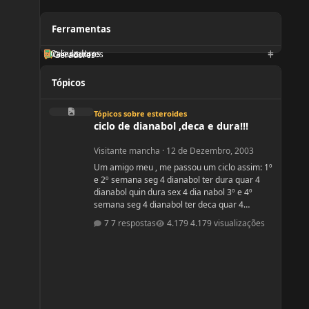
Ferramentas
Calculadoras
Orientadores
Geradores
Tópicos
ciclo de dianabol ,deca e dura!!!
Tópicos sobre esteroides
ciclo de dianabol ,deca e dura!!!
Visitante mancha
·
12 de Dezembro, 2003
Um amigo meu , me passou um ciclo assim: 1º
e 2º semana seg 4 dianabol ter dura quar 4
dianabol quin dura sex 4 dia nabol 3º e 4º
semana seg 4 dianabol ter deca quar 4
dianabol quin deca sex 4 dianabol 5678
7 respostas
4.179 visualizações
seman vou partir para definição com outros
anabolicos. PERGUNTAS : 1 - GOSTARIA DE
SABER A OPNIÃO DE VCS SOBRE ESSE CICLO?
2 - GOSTARIA DE SABER PQ ELE ME FALOU P
TOMAR OS 4 COMPRIMIDOS DE SEG , QUAR E
SEX E NÃO TODOS OS DIAS? ELE ME DISS