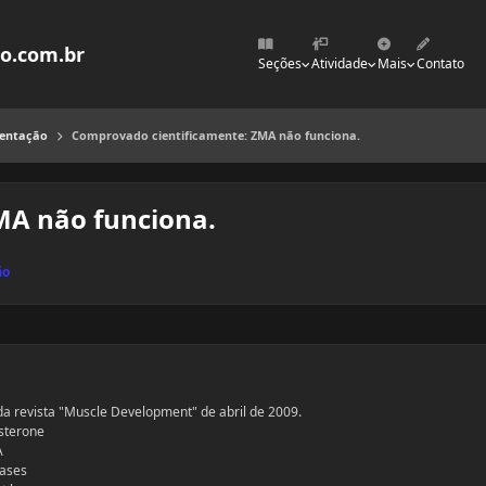
mo.com.br
Seções
Atividade
Mais
Contato
mentação
Comprovado cientificamente: ZMA não funciona.
MA não funciona.
ão
da revista "Muscle Development" de abril de 2009.
sterone
A
eases