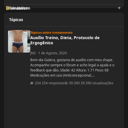
Calculadoras
Orientadores
Geradores
Tópicos
Auxílio Treino, Dieta, Protocolo de Ergogênico
Tópicos sobre treinamento
Auxílio Treino, Dieta, Protocolo de
Ergogênico
JNS
·
1 de Agosto, 2020
Bom dia Galera, gostaria de auxílio com meu shape.
Acompanho sempre o fórum e acho legal a ajuda e o
feedback que dão. Idade: 42 Altura: 1.71 Peso: 68
Medicações em uso (Anticoncepcional,
antidepressivo,anti hipertensivo, etc...): nenhuma
254 respostas
39.390 visualizações
Problemas de Saúde e história de cirurgias: nenhuma
Exames de sangue hormonais recentes OU que tiver
recente= sem exames recentes. Tempo de treino: 15
anos, com interrupções sazonais. Ciclos FEITOS com
dose e tempo: enan