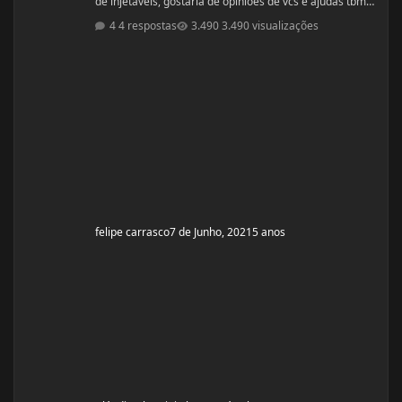
de injetáveis, gostaria de opiniões de vcs e ajudas tbm
são bem vindas estava procurando e achei esse bulk
4 respostas
3.490 visualizações
stack que é formado por ENANTATO DE
TESTOSTERONA + DIANABOL + DECA em uma ampola
de 10ml com 350mg, porem não achei nada a respeito
em vídeos ou fóruns vendedor me recomendou o uso
desse bulk toda terça e quinta em 1 Ml cada
felipe carrasco
7 de Junho, 2021
5 anos