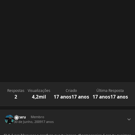
Respostas
Visualizações
Criado
Última Resposta
2
4,2mil
17 anos
17 anos
17 anos
17 anos
Estatísticas do autor
oozaru
Membro
30 de Junho, 2009
17 anos