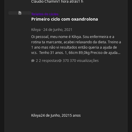
Cláudio Chamini
1 hora atrás
1 h
Primeiro ciclo com oxandrolona
Relatos de ciclos
Primeiro ciclo com oxandrolona
Kilvya
·
24 de Junho, 2021
Oi pessoal, meu nome é Kilvya. Sou enfermeira e a
rotina ta marcante, acabei relaxando da dieta. Treino a
1 ano mas não vi resultados então queria a ajuda de
vcs. Tenho 31 anos. 1, 66cm 89,0kg Preciso de ajuda
urgente! Vou mudar a dieta e as séries, então queria
2 respostas
370 visualizações
começar junto com vcs do zero.
Kilvya
24 de Junho, 2021
5 anos