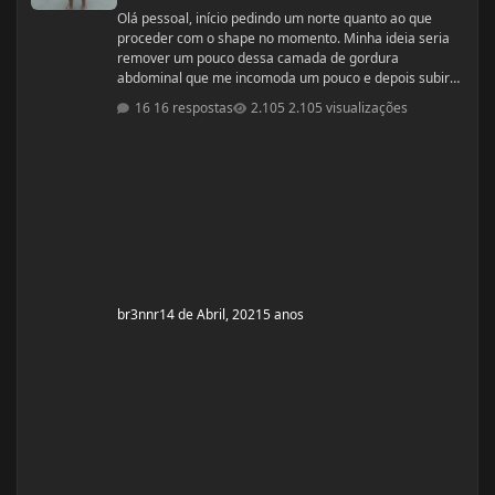
Olá pessoal, início pedindo um norte quanto ao que
proceder com o shape no momento. Minha ideia seria
remover um pouco dessa camada de gordura
abdominal que me incomoda um pouco e depois subir
pra um off-season bem feito. Fiquem a vontade pra
16 respostas
2.105 visualizações
ajudar! Idade: 24 Altura: 187 Peso: 80
Medicações em uso (Anticoncepcional,
antidepressivo,anti hipertensivo, etc...): nenhuma
Problemas de Saúde e história de cirurgias: nenhum
Exames de sangue h
br3nnr
14 de Abril, 2021
5 anos