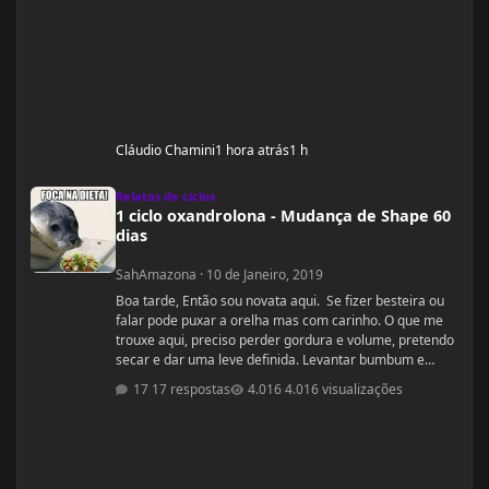
Cláudio Chamini
1 hora atrás
1 h
1 ciclo oxandrolona - Mudança de Shape 60 dias
Relatos de ciclos
1 ciclo oxandrolona - Mudança de Shape 60
dias
SahAmazona
·
10 de Janeiro, 2019
Boa tarde, Então sou novata aqui. Se fizer besteira ou
falar pode puxar a orelha mas com carinho. O que me
trouxe aqui, preciso perder gordura e volume, pretendo
secar e dar uma leve definida. Levantar bumbum e
secar barriguinha, ganha forma nas pernas, costas e
17 respostas
4.016 visualizações
braços, mas nada muito musculoso ou a ponto de
competição ou barriga trincada com coxas volumosas.
Sou fã de mulheres FIN, pena que não nasci com esse
esteriótipo, sou um violoncelo como diz minha mãe e
lutava contra a na