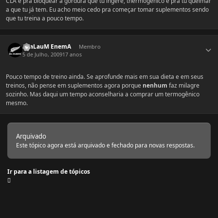
CLA é pra bloquear a gordura que tu ingere, thermogenico é pra tu queimar
a que tu já tem. Eu acho meio cedo pra começar tomar suplementos sendo
que tu treina a pouco tempo.
Estatísticas do autor
ThaLauM EnemA
Membro
5 de Julho, 2009
17 anos
Pouco tempo de treino ainda. Se aprofunde mais em sua dieta e em seus
treinos, não pense em suplementos agora porque
nenhum
faz milagre
sozinho. Mas daqui um tempo aconselharia a comprar um termogênico
mesmo.
Arquivado
Este tópico agora está arquivado e fechado para novas respostas.
Ir para a listagem de tópicos