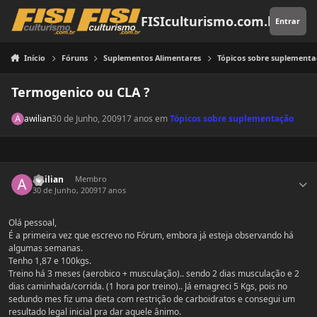
Pular para o conteúdo
FISIculturismo.com.br
Entrar
Início
Fóruns
Suplementos Alimentares
Tópicos sobre suplement
Termogenico ou CLA ?
awilian
30 de Junho, 2009
17 anos
em
Tópicos sobre suplementação
Estatísticas do autor
awilian
Membro
30 de Junho, 2009
17 anos
Olá pessoal,
É a primeira vez que escrevo no Fórum, embora já esteja observando há
algumas semanas.
Tenho 1,87 e 100kgs.
Treino há 3 meses (aerobico + musculação).. sendo 2 dias musculação e 2
dias caminhada/corrida. (1 hora por treino).. Já emagreci 5 Kgs, pois no
sedundo mes fiz uma dieta com restrição de carboidratos e consegui um
resultado legal inicial pra dar aquele ânimo.