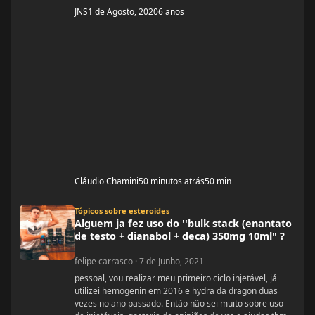
JNS
1 de Agosto, 2020
6 anos
Cláudio Chamini
50 minutos atrás
50 min
Alguem ja fez uso do ''bulk stack (enantato de testo + dianabol + deca) 350mg
Tópicos sobre esteroides
Alguem ja fez uso do ''bulk stack (enantato
de testo + dianabol + deca) 350mg 10ml" ?
felipe carrasco
·
7 de Junho, 2021
pessoal, vou realizar meu primeiro ciclo injetável, já
utilizei hemogenin em 2016 e hydra da dragon duas
vezes no ano passado. Então não sei muito sobre uso