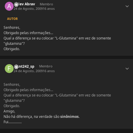
Aniev Abrav
Membro
24 de Agosto, 2009
16 anos
AUTOR
Senhores,
Obrigado pelas informações...
Qual a diferença se eu colocar "L-Glutamina" em vez de somente
"glutamina"?
Obrigado.
Estatísticas do autor
front242_sp
Membro
24 de Agosto, 2009
16 anos
Senhores,
Obrigado pelas informações...
Qual a diferença se eu colocar "L-Glutamina" em vez de somente
"glutamina"?
Obrigado.
Amigo,
Não há diferença, na verdade são
sinônimos.
Fui...............