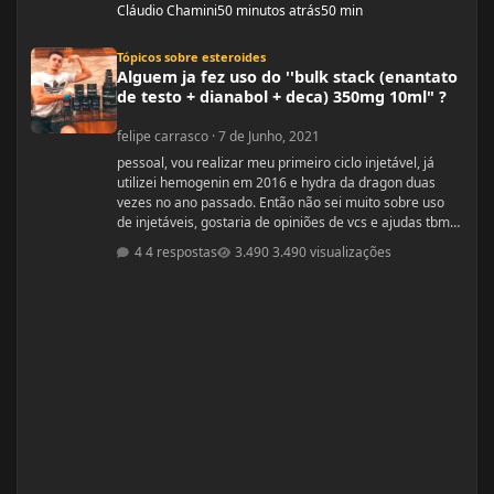
Cláudio Chamini
50 minutos atrás
50 min
Alguem ja fez uso do ''bulk stack (enantato de testo + dianabol + deca) 350mg
Tópicos sobre esteroides
Alguem ja fez uso do ''bulk stack (enantato
de testo + dianabol + deca) 350mg 10ml" ?
felipe carrasco
·
7 de Junho, 2021
pessoal, vou realizar meu primeiro ciclo injetável, já
utilizei hemogenin em 2016 e hydra da dragon duas
vezes no ano passado. Então não sei muito sobre uso
de injetáveis, gostaria de opiniões de vcs e ajudas tbm
são bem vindas estava procurando e achei esse bulk
4 respostas
3.490 visualizações
stack que é formado por ENANTATO DE
TESTOSTERONA + DIANABOL + DECA em uma ampola
de 10ml com 350mg, porem não achei nada a respeito
em vídeos ou fóruns vendedor me recomendou o uso
desse bulk toda terça e quinta em 1 Ml cada