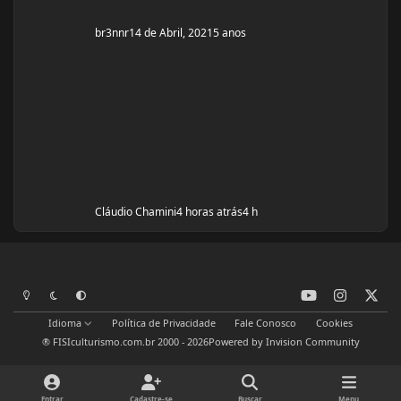
br3nnr
14 de Abril, 2021
5 anos
Cláudio Chamini
4 horas atrás
4 h
y
i
x
Modo Claro
Modo Escuro
Preferência do Sistema
o
n
Idioma
Política de Privacidade
Fale Conosco
Cookies
u
s
® FISIculturismo.com.br 2000 - 2026
Powered by
Invision Community
t
t
u
a
b
g
Entrar
Cadastre-se
Buscar
Menu