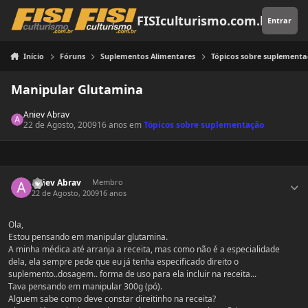
Pular para o conteúdo
FISIculturismo.com.br
Entrar
Início
Fóruns
Suplementos Alimentares
Tópicos sobre suplement
Manipular Glutamina
Aniev Abrav
22 de Agosto, 2009
16 anos
em
Tópicos sobre suplementação
Estatísticas do autor
Aniev Abrav
Membro
22 de Agosto, 2009
16 anos
Ola,
Estou pensando em manipular glutamina.
A minha médica até arranja a receita, mas como não é a especialidade
dela, ela sempre pede que eu já tenha especificado direito o
suplemento..dosagem.. forma de uso para ela incluir na receita...
Tava pensando em manipular 300g (pó).
Alguem sabe como deve constar direitinho na receita?