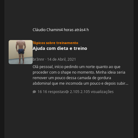
Cláudio Chamini
4 horas atrás
4 h
Ajuda com dieta e treino
Tópicos sobre treinamento
Ajuda com dieta e treino
br3nnr
·
14 de Abril, 2021
Olá pessoal, início pedindo um norte quanto ao que
proceder com o shape no momento. Minha ideia seria
remover um pouco dessa camada de gordura
abdominal que me incomoda um pouco e depois subir
pra um off-season bem feito. Fiquem a vontade pra
16 respostas
2.105 visualizações
ajudar! Idade: 24 Altura: 187 Peso: 80
Medicações em uso (Anticoncepcional,
antidepressivo,anti hipertensivo, etc...): nenhuma
Problemas de Saúde e história de cirurgias: nenhum
Exames de sangue h