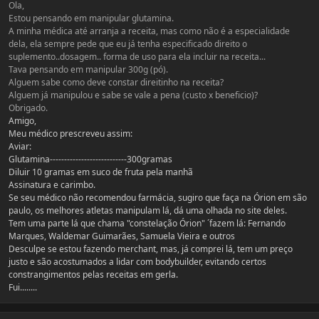
Ola,
Estou pensando em manipular glutamina.
A minha médica até arranja a receita, mas como não é a especialidade
dela, ela sempre pede que eu já tenha especificado direito o
suplemento..dosagem.. forma de uso para ela incluir na receita...
Tava pensando em manipular 300g (pó).
Alguem sabe como deve constar direitinho na receita?
Alguem já manipulou e sabe se vale a pena (custo x beneficio)?
Obrigado.
Amigo,
Meu médico prescreveu assim:
Aviar:
Glutamina---------------------------300gramas
Diluir 10 gramas em suco de fruta pela manhã
Assinatura e carimbo.
Se seu médico não recomendou farmácia, sugiro que faça na Órion em são
paulo, os melhores atletas manipulam lá, dá uma olhada no site deles.
Tem uma parte lá que chama "constelação Órion" ´fazem lá: Fernando
Marques, Waldemar Guimarães, Samuela Vieira e outros
Desculpe se estou fazendo merchant, mas, já comprei lá, tem um preço
justo e são acostumados a lidar com bodybuilder, evitando certos
constrangimentos pelas receitas em gerla.
Fui........
Estatísticas do autor