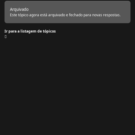
Arquivado
Este tópico agora está arquivado e fechado para novas respostas.
Ir para a listagem de tópicos