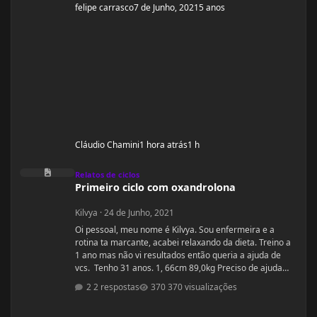
felipe carrasco
7 de Junho, 2021
5 anos
Cláudio Chamini
1 hora atrás
1 h
Primeiro ciclo com oxandrolona
Relatos de ciclos
Primeiro ciclo com oxandrolona
Kilvya
·
24 de Junho, 2021
Oi pessoal, meu nome é Kilvya. Sou enfermeira e a
rotina ta marcante, acabei relaxando da dieta. Treino a
1 ano mas não vi resultados então queria a ajuda de
vcs. Tenho 31 anos. 1, 66cm 89,0kg Preciso de ajuda
urgente! Vou mudar a dieta e as séries, então queria
2 respostas
370 visualizações
começar junto com vcs do zero.