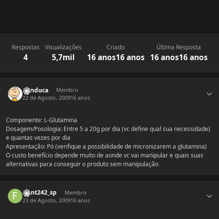
Respostas
Visualizações
Criado
Última Resposta
4
5,7mil
16 anos
16 anos
16 anos
16 anos
Estatísticas do autor
minduca
Membro
22 de Agosto, 2009
16 anos
Componente: L-Glutamina
Dosagem/Posologia: Entre 5 a 20g por dia (vc define qual sua necessidade)
e quantas vezes por dia
Apresentação: Pó (verifique a possibilidade de micronizarem a glutamina)
O custo benefício depende muito de aonde vc vai manipular e quais suas
alternativas para conseguir o produto sem manipulação
Estatísticas do autor
front242_sp
Membro
23 de Agosto, 2009
16 anos