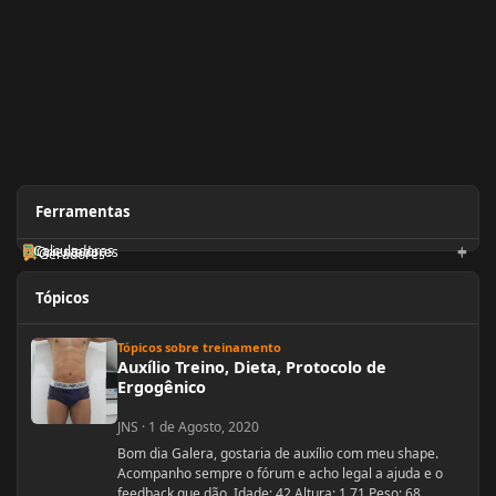
Ferramentas
Calculadoras
Orientadores
Geradores
Tópicos
Auxílio Treino, Dieta, Protocolo de Ergogênico
Tópicos sobre treinamento
Auxílio Treino, Dieta, Protocolo de
Ergogênico
JNS
·
1 de Agosto, 2020
Bom dia Galera, gostaria de auxílio com meu shape.
Acompanho sempre o fórum e acho legal a ajuda e o
feedback que dão. Idade: 42 Altura: 1.71 Peso: 68