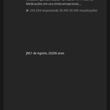
Medicações em uso (Anticoncepcional,
antidepressivo,anti hipertensivo, etc...): nenhuma
254 respostas
39.390 visualizações
Problemas de Saúde e história de cirurgias: nenhuma
Exames de sangue hormonais recentes OU que tiver
recente= sem exames recentes. Tempo de treino: 15
anos, com interrupções sazonais. Ciclos FEITOS com
dose e tempo: enan
JNS
1 de Agosto, 2020
6 anos