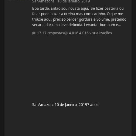
SahAmazona
·
10 de Janeiro, 2019
Boa tarde, Então sou novata aqui. Se fizer besteira ou
falar pode puxar a orelha mas com carinho. O que me
trouxe aqui, preciso perder gordura e volume, pretendo
secar e dar uma leve definida. Levantar bumbum e
secar barriguinha, ganha forma nas pernas, costas e
17 respostas
4.016 visualizações
braços, mas nada muito musculoso ou a ponto de
competição ou barriga trincada com coxas volumosas.
Sou fã de mulheres FIN, pena que não nasci com esse
esteriótipo, sou um violoncelo como diz minha mãe e
lutava contra a na
SahAmazona
10 de Janeiro, 2019
7 anos