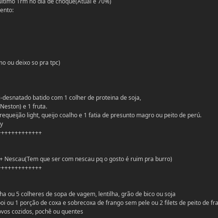
ultimo 1rm no dia de choque(Atual é 70%)
ento:
o ou deixo so pra tpc)
i-desnatado batido com 1 colher de proteina de soja,
Neston) e 1 fruta.
requeijão light, queijo coalho e 1 fatia de presunto magro ou peito de perú.
ry
+++++++++++++
a + Nescau(Tem que ser com nescau pq o gosto é ruim pra burro)
+++++++++++++
lha ou 5 colheres de sopa de vagem, lentilha, grão de bico ou soja
oi ou 1 porção de coxa e sobrecoxa de frango sem pele ou 2 filets de peito de fr
 ovos cozidos, pochê ou quentes