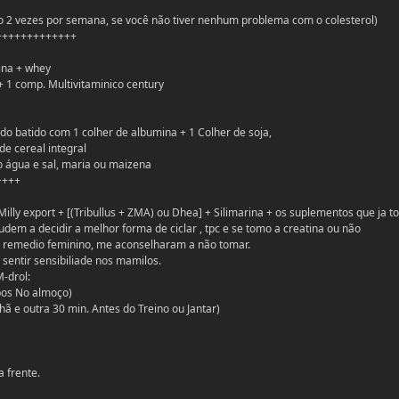
 2 vezes por semana, se você não tiver nenhum problema com o colesterol)
+++++++++++++
rina + whey
+ 1 comp. Multivitaminico century
do batido com 1 colher de albumina + 1 Colher de soja,
de cereal integral
o água e sal, maria ou maizena
++++
Milly export + [(Tribullus + ZMA) ou Dhea] + Silimarina + os suplementos que ja t
em a decidir a melhor forma de ciclar , tpc e se tomo a creatina ou não
é remedio feminino, me aconselharam a não tomar.
 sentir sensibiliade nos mamilos.
-drol:
pos No almoço)
hã e outra 30 min. Antes do Treino ou Jantar)
a frente.