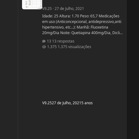
V9.25
·
27 de Julho, 2021
Idade: 25 Altura: 1.70 Peso: 65,7 Medicações
em uso (Anticoncepcional, antidepressivo,anti
hipertensivo, etc...): Manhã: Fluoxetina
20mg/Dia Noite: Quetiapina 400mg/Dia, Diclin
(anticoncepcional) Terça e Sábado:
13 respostas
Cabergolina 0,5mg Problemas de Saúde e
1.375 visualizações
história de cirurgias: Frequentemente tenho
hipoglicemia oque faz com que precise comer
algo com açúcar. - Fluoxetina e Quetiapina
para tratamento depressivo e bipolar. (Doença
genética, tratamento iniciado quando cria
V9.25
27 de Julho, 2021
5 anos