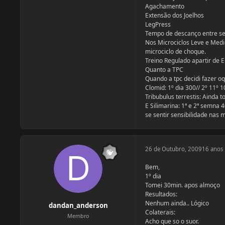
Agachamento
Extensão dos Joelhos
LegPress
Tempo de descanço entre ser
Nos Microciclos Leve e Medi
microciclo de choque.
Treino Regulado apartir de E
Quanto a TPC
Quando a tpc decidi fazer o
Clomid: 1º dia 300// 2º 11º 
Tribubulus terrestis: Ainda 
E Silimarina: 1ª e 2ª semn
se sentir sensibilidade nas
26 de Outubro, 2009
16 anos
Bem,
1º dia
Tomei 30min. apos almoço
Resultados:
Nenhum ainda.. Lógico
dandan_anderson
Colaterais:
Membro
Acho que so o suor.