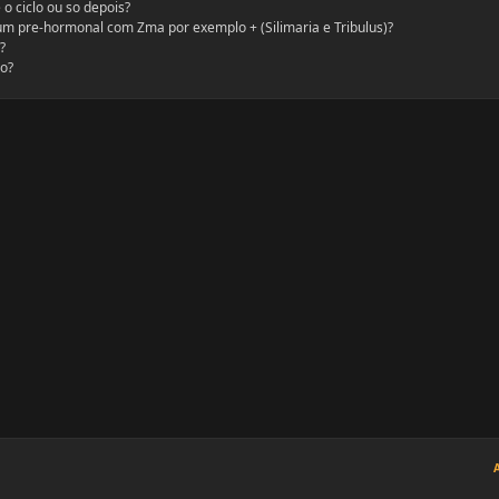
 o ciclo ou so depois?
r um pre-hormonal com Zma por exemplo + (Silimaria e Tribulus)?
?
no?