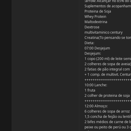
:arrow: Alcançar no 85% do 
Suplementos de acopanham
Proteina de Soja
Whey Protein
Maltodextrina
Dextrose
multivitaminico century
Creatina(To pensando se tom
Dieta:
07:00 Desjejum
Desjejum:
1 copo (200 ml) de leite sem
2 colheres de sopa de aveia(
2 fatias de pão integral com 
+ 1 comp. de multivit. Centu
++++++++++++++++++++++
10:00 Lanche:
1 fruta
2 colher de proteina de soj
++++++++++++++++++++++
12:00 Almoço:
6 colheres de sopa de arroz
1,5 concha de feijão ou lenti
2 bifes médios de carne de b
peixe ou peito de perú ou 3