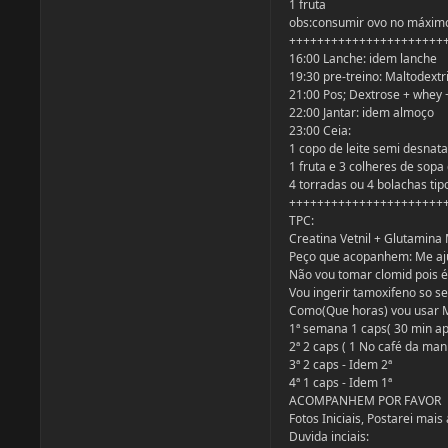
1 fruta
obs:consumir ovo no máximo
++++++++++++++++++++++
16:00 Lanche: idem lanche
19:30 pre-treino: Maltodext
21:00 Pos; Dextrose + whey 
22:00 Jantar: idem almoço
23:00 Ceia:
1 copo de leite semi desnata
1 fruta e 3 colheres de sopa 
4 torradas ou 4 bolachas tip
++++++++++++++++++++++
TPC:
Creatina Vetnil + Glutamina 
Peço que acopanhem: Me ajud
Não vou tomar clomid pois 
Vou ingerir tamoxifeno so se
Como(Que horas) vou usar M
1ª semana 1 caps( 30 min a
2ª 2 caps ( 1 No café da man
3ª 2 caps - Idem 2ª
4ª 1 caps - Idem 1ª
ACOMPANHEM POR FAVOR
Fotos Iniciais, Postarei mais 
Duvida inciais: