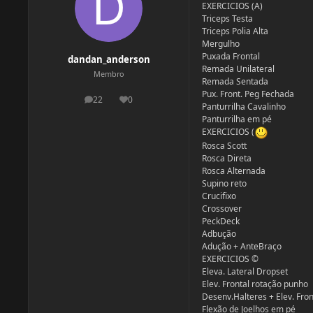
EXERCICIOS (A)
Triceps Testa
Triceps Polia Alta
Mergulho
Puxada Frontal
dandan_anderson
Remada Unilateral
Membro
Remada Sentada
Pux. Front. Peg Fechada
22
0
postagens
Reputação
Panturrilha Cavalinho
Panturrilha em pé
EXERCICIOS (
Rosca Scott
Rosca Direta
Rosca Alternada
Supino reto
Crucifixo
Crossover
PeckDeck
Adbução
Adução + AnteBraço
EXERCICIOS ©
Eleva. Lateral Dropset
Elev. Frontal rotação punho
Desenv.Halteres + Elev. Fron
Flexão de Joelhos em pé