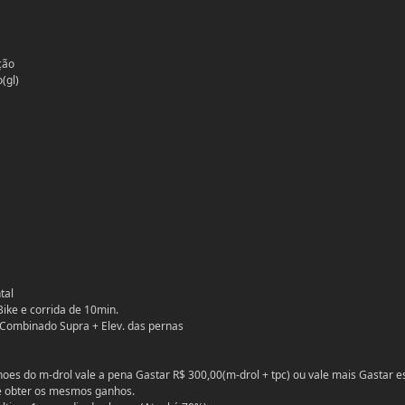
ção
(gl)
tal
ike e corrida de 10min.
 Combinado Supra + Elev. das pernas
hoes do m-drol vale a pena Gastar R$ 300,00(m-drol + tpc) ou vale mais Gastar e
e obter os mesmos ganhos.