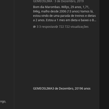
GEMEOSLIMA
·
3 de Dezembro, 2019
Bom dia Marombas. Willys, 29 anos, 1,71,
84kg, malho desde 2006 (13 anos) Vamos lá,
estou vindo de uma parada de treinos e dietas
a 2 anos. Estou a 1 mes em dieta e baixei o BF
para 13% Pensando em competir estreantes
3 respostas
722 visualizações
ano que vem se tudo ocorrer bem até abril.
(Secar e corrigir os pontos fracos) Anexo, os
exames laboratoriais. Fechei com um atleta e
treinador pra ver se em 6 meses monto a
armadura, rs! Segue o protocolo passado por
ele: Enantato 250mg 2x seman
GEMEOSLIMA
3 de Dezembro, 2019
6 anos
ango,