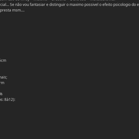
al... Se não vou fantasiar e distinguir o maximo possivel o efeito psicologio do e
presta msm....
,5cm
ais;
1rm
0%
s: 8à12):