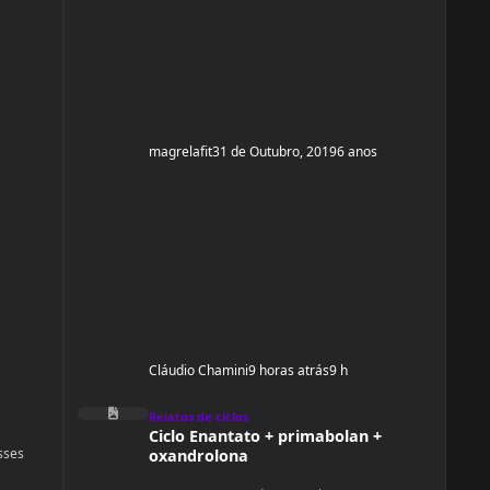
e ganhar um pouco de ma
magrelafit
31 de Outubro, 2019
6 anos
Cláudio Chamini
9 horas atrás
9 h
Ciclo Enantato + primabolan + oxandrolona
Relatos de ciclos
Ciclo Enantato + primabolan +
sses
oxandrolona