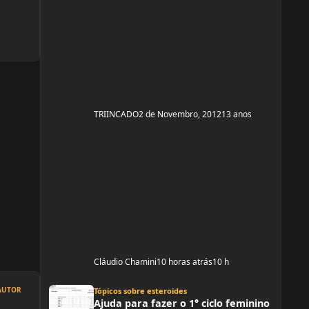
TRIINCADO
2 de Novembro, 2012
13 anos
Cláudio Chamini
10 horas atrás
10 h
Ajuda para fazer o 1° ciclo feminino
AUTOR
Tópicos sobre esteroides
Ajuda para fazer o 1° ciclo feminino