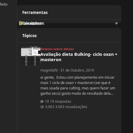
feito
Ferramentas
Calculadoras
Orientadores
Geradores
Tópicos
Avaliação dieta Bulking- ciclo oxan + masteron
Relatos sobre dietas
Avaliação dieta Bulking- ciclo oxan +
masteron
magrelafit
·
31 de Outubro, 2019
oi gente, Estou com planejamento em iniciar
mais 1 ciclo de oxan + masteron (sei que é
mais usada para culting, mas quero fazer um
ganho seco) gosto muito do resultado dela
(nunca usei, apenas observo no pessoal). ja fiz
19 respostas
2 ciclos de oxandrolona 1 em 2016(6
3.063 visualizações
semanas) e outro 2017.(6 semanas) , mas o
meu objetivo do tópico mesmo é sobre a
dieta. Quero fazer uma dieta bulking limpa,
não tenho a necessidade de ganhar muito
peso, apenas melhorar a qualidade muscular