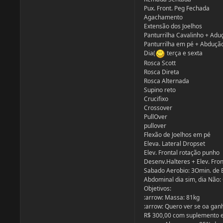
Pux. Front. Peg Fechada
Agachamento
Extensão dos Joelhos
Panturrilha Cavalinho + Adu
Panturrilha em pé + Abdução
Dia(
terça e sexta
Rosca Scott
Rosca Direta
Rosca Alternada
Supino reto
Crucifixo
Crossover
PullOver
pullover
Flexão de Joelhos em pé
Eleva. Lateral Dropset
Elev. Frontal rotação punho
Desenv.Halteres + Elev. Fron
Sabado Aerobio: 3Omin. de B
Abdominal dia sim, dia Não:
Objetivos:
:arrow: Massa: 81kg
:arrow: Quero ver se oa gan
R$ 300,00 com suplemento 