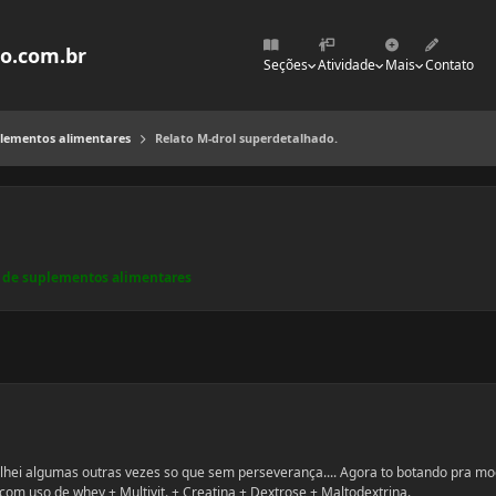
mo.com.br
Seções
Atividade
Mais
Contato
plementos alimentares
Relato M-drol superdetalhado.
o de suplementos alimentares
hei algumas outras vezes so que sem perseverança.... Agora to botando pra mo
om uso de whey + Multivit. + Creatina + Dextrose + Maltodextrina.