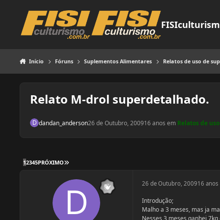
Pular para o conteúdo
FISIculturis
Início
Fóruns
Suplementos Alimentares
Relatos de uso de su
Relato M-drol superdetalhado.
dandan_anderson
26 de Outubro, 2009
16 anos
em
Relatos de us
ÚLTIMA PÁGINA
1
2
3
4
5
PRÓXIMO
26 de Outubro, 2009
16 anos
Introdução;
Malho a 3 meses, mas ja mal
Nesses 3 meses ganhei 7kg c