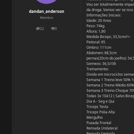
Vou ser totalmemente imparci
da droga. Vamos ver se isso 
dandan_anderson
Informações Iniciais:
Membro
Idade: 20 Anos
Peso: 74kg
22
0
postagens
Reputação
Altura; 1,80
Medida Biceps; 33,5cm//<-
Peitoral: 95
Ombro: 111cm
Abdomen: 88,5cm
pernas(20cm do joelho): 54
Gemeos: 36,5//36
Treinamento:
Divido em microciclos seman
Semana 1 Treino leve 50% 
Semana 2 Treino Médio 60%
Semana 3 Treino Choque 7
Todas 3x 10à12 ( Salvo Bicep
Dia A - Seg e Qui
Triceps Testa
Triceps Polia Alta
Mergulho
Puxada Frontal
Remada Unilateral
Remada Sentada