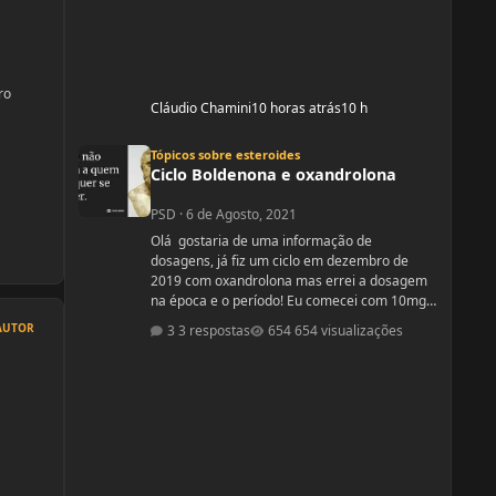
ro
Cláudio Chamini
10 horas atrás
10 h
Ciclo Boldenona e oxandrolona
Tópicos sobre esteroides
Ciclo Boldenona e oxandrolona
PSD
·
6 de Agosto, 2021
Olá gostaria de uma informação de
dosagens, já fiz um ciclo em dezembro de
2019 com oxandrolona mas errei a dosagem
na época e o período! Eu comecei com 10mg e
fui aumentando e acabei tomando
AUTOR
3 respostas
654 visualizações
60mg porque entendi errado foram 4
semanas tive ganhos de 5 quilos. Eu já
treinava na época a 4 anos já tinha ganhos
bem bons até sem recursos anabolizantes só
que eu tinha perdido peso eu queria aumentar
de forma rápida. Nos dois primeiros anos de
treino eu ganhei muita massa muscular mas
depois se