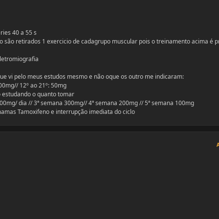
ies 40 a 55 s
o são retirados 1 exercicio de cadagrupo muscular pois o treinamento acima é p
letromiografia
que vi pelo meus estudos mesmo e não oque os outro me indicaram:
100mg// 12º ao 21º: 50mg
to estudando o quanto tomar
a 400mg/ dia // 3ª semana 300mg// 4ª semana 200mg // 5ª semana 100mg
 mamas Tamoxifeno e interrupção imediata do ciclo