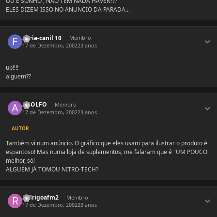
OU E SONHO , NAO TEM NADA HAVER???
ELES DIZEM ISSO NO ANUNCIO DA PARADA...
Estatísticas do autor
Furia-canil 10
Membro
17 de Dezembro, 2002
23 anos
up!!!!
alguem??
Estatísticas do autor
ADOLFO
Membro
17 de Dezembro, 2002
23 anos
AUTOR
Também vi num anúncio. O gráfico que eles usam para ilustrar o produto é
espantoso! Mas numa loja de suplementos, me falaram que é "UM POUCO"
melhor, só!
ALGUÉM JÁ TOMOU NITRO-TECH?
Estatísticas do autor
rodrigoafm2
Membro
17 de Dezembro, 2002
23 anos