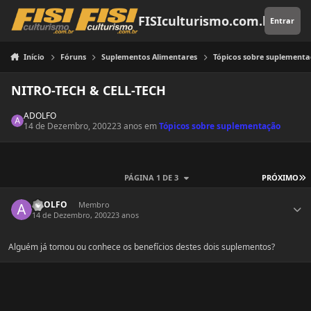
Pular para o conteúdo
FISIculturismo.com.br
Entrar
Início
Fóruns
Suplementos Alimentares
Tópicos sobre suplement
NITRO-TECH & CELL-TECH
ADOLFO
14 de Dezembro, 2002
23 anos
em
Tópicos sobre suplementação
Ú
PÁGINA 1 DE 3
PRÓXIMO
Estatísticas do autor
ADOLFO
Membro
14 de Dezembro, 2002
23 anos
Alguém já tomou ou conhece os benefícios destes dois suplementos?