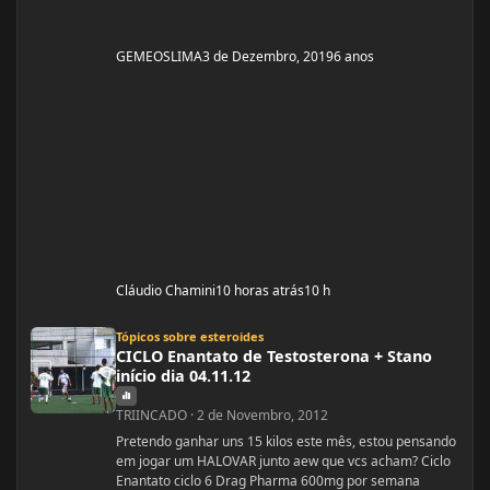
GEMEOSLIMA
3 de Dezembro, 2019
6 anos
Cláudio Chamini
10 horas atrás
10 h
CICLO Enantato de Testosterona + Stano início dia 04.11.12
Tópicos sobre esteroides
CICLO Enantato de Testosterona + Stano
início dia 04.11.12
TRIINCADO
·
2 de Novembro, 2012
Pretendo ganhar uns 15 kilos este mês, estou pensando
em jogar um HALOVAR junto aew que vcs acham? Ciclo
Enantato ciclo 6 Drag Pharma 600mg por semana