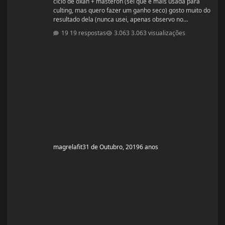
ciclo de oxan + masteron (sei que é mais usada para
culting, mas quero fazer um ganho seco) gosto muito do
resultado dela (nunca usei, apenas observo no
pessoal). ja fiz 2 ciclos de oxandrolona 1 em 2016(6
19 respostas
3.063 visualizações
semanas) e outro 2017.(6 semanas) , mas o meu
objetivo do tópico mesmo é sobre a dieta. Quero fazer
uma dieta bulking limpa, não tenho a necessidade de
ganhar muito peso, apenas melhorar a qualidade
muscular e ganhar um pouco de ma
magrelafit
31 de Outubro, 2019
6 anos