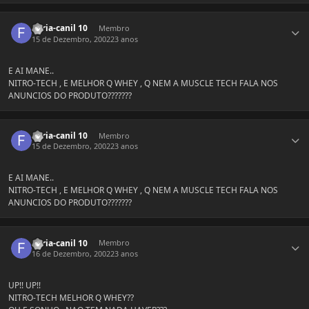
Estatísticas do autor
Furia-canil 10
Membro
15 de Dezembro, 2002
23 anos
E AI MANE..
NITRO-TECH , E MELHOR Q WHEY , Q NEM A MUSCLE TECH FALA NOS
ANUNCIOS DO PRODUTO???????
Estatísticas do autor
Furia-canil 10
Membro
15 de Dezembro, 2002
23 anos
E AI MANE..
NITRO-TECH , E MELHOR Q WHEY , Q NEM A MUSCLE TECH FALA NOS
ANUNCIOS DO PRODUTO???????
Estatísticas do autor
Furia-canil 10
Membro
16 de Dezembro, 2002
23 anos
UP!! UP!!
NITRO-TECH MELHOR Q WHEY??