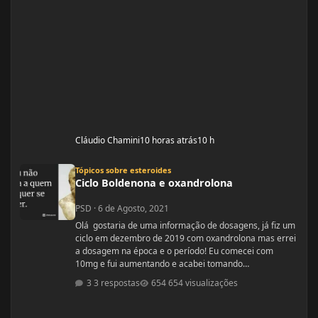
Cláudio Chamini
10 horas atrás
10 h
Ciclo Boldenona e oxandrolona
Tópicos sobre esteroides
Ciclo Boldenona e oxandrolona
PSD
·
6 de Agosto, 2021
Olá gostaria de uma informação de dosagens, já fiz um
ciclo em dezembro de 2019 com oxandrolona mas errei
a dosagem na época e o período! Eu comecei com
10mg e fui aumentando e acabei tomando
60mg porque entendi errado foram 4 semanas tive
3 respostas
654 visualizações
ganhos de 5 quilos. Eu já treinava na época a 4 anos já
tinha ganhos bem bons até sem recursos
anabolizantes só que eu tinha perdido peso eu queria