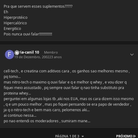
Pra que servem esses suplementos?????
Eh
Hiperprotéico
Hipercalórico
Energitico
Pois nunca ouvi falar!!!!!!!!!!!!!!
Estatísticas do autor
Furia-canil 10
Membro
19 de Dezembro, 2002
23 anos
cell-tech , e creatina com aditivos cara , os ganhos sao melhores mesmo ,
pq tomo...
mas nitro-tech o maximo q ouvi falar e q e melhor q whey , e vou dizer q
fiquei meio assustado , pq sempre ouvi falar q nao tinha substituto pra
proteina whey...
perguntei em algumas lojas tb ,aki nos EUA, mas os cara dizem isso mesmo
, q e um pouco melhor , mas po fiquei pensando se era papo de vendedor ,
ja q o nitro-tech e bem mais caro, pelomenos aki...
ai continuo nessa...
po nao entendi os moderadores , sumiram mane...
Ú
PÁGINA 1 DE 3
PRÓXIMO