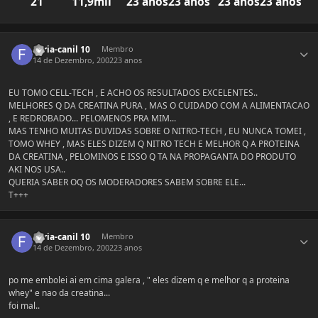
21
11,9mil
23 anos
23 anos
23 anos
23 anos
Estatísticas do autor
Furia-canil 10
Membro
14 de Dezembro, 2002
23 anos
EU TOMO CELL-TECH , E ACHO OS RESULTADOS EXCELENTES..
MELHORES Q DA CREATINA PURA , MAS O CUIDADO COM A ALIMENTACAO
, E REDROBADO... PELOMENOS PRA MIM...
MAS TENHO MUITAS DUVIDAS SOBRE O NITRO-TECH , EU NUNCA TOMEI ,
TOMO WHEY , MAS ELES DIZEM Q NITRO TECH E MELHOR Q A PROTEINA
DA CREATINA , PELOMINOS E ISSO Q TA NA PROPAGANTA DO PRODUTO
AKI NOS USA..
QUERIA SABER OQ OS MODERADORES SABEM SOBRE ELE...
T+++
Estatísticas do autor
Furia-canil 10
Membro
14 de Dezembro, 2002
23 anos
po me embolei ai em cima galera , " eles dizem q e melhor q a proteina
whey" e nao da creatina...
foi mal..