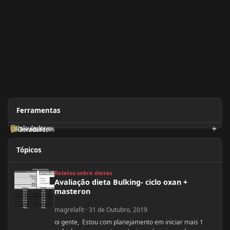
Ferramentas
Calculadoras
Orientadores
Geradores
Tópicos
Avaliação dieta Bulking- ciclo oxan + masteron
Relatos sobre dietas
Avaliação dieta Bulking- ciclo oxan +
masteron
magrelafit
·
31 de Outubro, 2019
oi gente, Estou com planejamento em iniciar mais 1