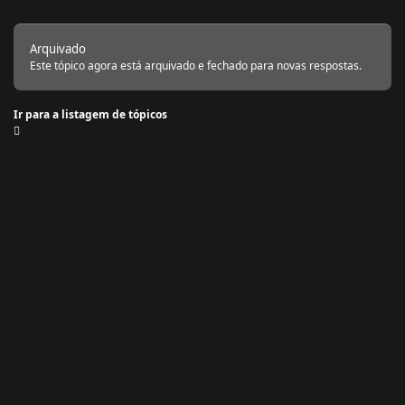
Arquivado
Este tópico agora está arquivado e fechado para novas respostas.
Ir para a listagem de tópicos