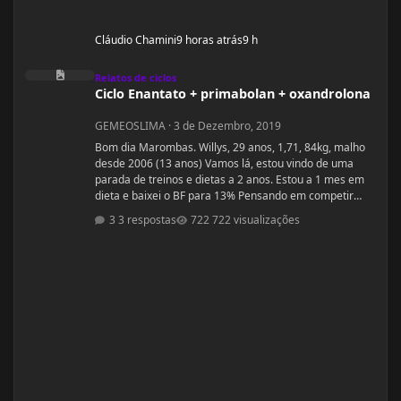
Cláudio Chamini
9 horas atrás
9 h
Ciclo Enantato + primabolan + oxandrolona
Relatos de ciclos
Ciclo Enantato + primabolan + oxandrolona
GEMEOSLIMA
·
3 de Dezembro, 2019
Bom dia Marombas. Willys, 29 anos, 1,71, 84kg, malho
desde 2006 (13 anos) Vamos lá, estou vindo de uma
parada de treinos e dietas a 2 anos. Estou a 1 mes em
dieta e baixei o BF para 13% Pensando em competir
estreantes ano que vem se tudo ocorrer bem até abril.
3 respostas
722 visualizações
(Secar e corrigir os pontos fracos) Anexo, os exames
laboratoriais. Fechei com um atleta e treinador pra ver
se em 6 meses monto a armadura, rs! Segue o
protocolo passado por ele: Enantato 250mg 2x seman