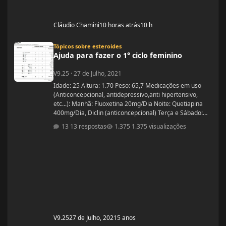
Cláudio Chamini
10 horas atrás
10 h
Ajuda para fazer o 1° ciclo feminino
Tópicos sobre esteroides
Ajuda para fazer o 1° ciclo feminino
V9.25
·
27 de Julho, 2021
Idade: 25 Altura: 1.70 Peso: 65,7 Medicações em uso
(Anticoncepcional, antidepressivo,anti hipertensivo,
etc...): Manhã: Fluoxetina 20mg/Dia Noite: Quetiapina
400mg/Dia, Diclin (anticoncepcional) Terça e Sábado:
Cabergolina 0,5mg Problemas de Saúde e história de
13 respostas
1.375 visualizações
cirurgias: Frequentemente tenho hipoglicemia oque faz
com que precise comer algo com açúcar. - Fluoxetina e
Quetiapina para tratamento depressivo e bipolar.
(Doença genética, tratamento iniciado quando cria
V9.25
27 de Julho, 2021
5 anos