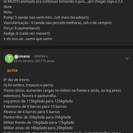
tô MUITO animado pra continuar tomando o jack....qro chegar logo a 2,5
dose
Nota:
Pump: 5 (ainda nao senti mto...soh mais duradouro)
Vascularização : 0 (ainda nao percebi melhoras, tah o de sempre)
Força: 8 (aumentano!)
Fadiga :6 (cada vez menor!!)
e eh isso ae...vamo que vamo
Estatísticas do autor
Tsumano
Membro
28 de Janeiro, 2011
15 anos
AUTOR
8º dia de treino.
Hj foi ombro, trepezio e perna.
Treino ótimo, aumentei cargas no militar na frente e atrás, no leg press
extensora, flexora e panturrilha.
Leg press: de 115kg/lado para 125kg/lado
Extensora: de 8 barras para 10 barras
Flexora: de 4 barras para 5 barras
Panturrilha: de 30kg/lado para 35kg/lado
Militar frente: de 15kg/lado para 17kg/lado
Militar atras: de 18kg/lado para 20kg/lado