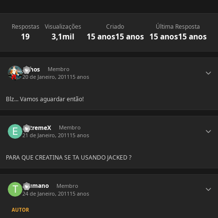
Respostas
Visualizações
Criado
Última Resposta
19
3,1mil
15 anos
15 anos
15 anos
15 anos
Estatísticas do autor
jolhos
Membro
20 de Janeiro, 2011
15 anos
Blz... Vamos aguardar então!
Estatísticas do autor
eXtremeX
Membro
21 de Janeiro, 2011
15 anos
PARA QUE CREATINA SE TA USANDO JACKED ?
Estatísticas do autor
Tsumano
Membro
24 de Janeiro, 2011
15 anos
AUTOR