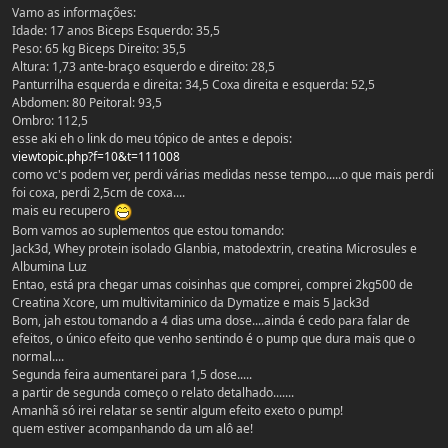
Vamo as informações:
Idade: 17 anos Biceps Esquerdo: 35,5
Peso: 65 kg Biceps Direito: 35,5
Altura: 1,73 ante-braço esquerdo e direito: 28,5
Panturrilha esquerda e direita: 34,5 Coxa direita e esquerda: 52,5
Abdomen: 80 Peitoral: 93,5
Ombro: 112,5
esse aki eh o link do meu tópico de antes e depois:
viewtopic.php?f=10&t=111008
como vc's podem ver, perdi várias medidas nesse tempo.....o que mais perdi
foi coxa, perdi 2,5cm de coxa....
mais eu recupero
Bom vamos ao suplementos que estou tomando:
Jack3d, Whey protein isolado Glanbia, matodextrin, creatina Microsules e
Albumina Luz
Entao, está pra chegar umas coisinhas que comprei, comprei 2kg500 de
Creatina Xcore, um multivitaminico da Dymatize e mais 5 Jack3d
Bom, jah estou tomando a 4 dias uma dose....ainda é cedo para falar de
efeitos, o único efeito que venho sentindo é o pump que dura mais que o
normal....
Segunda feira aumentarei para 1,5 dose.....
a partir de segunda começo o relato detalhado.......
Amanhã só irei relatar se sentir algum efeito exeto o pump!
quem estiver acompanhando da um alô ae!