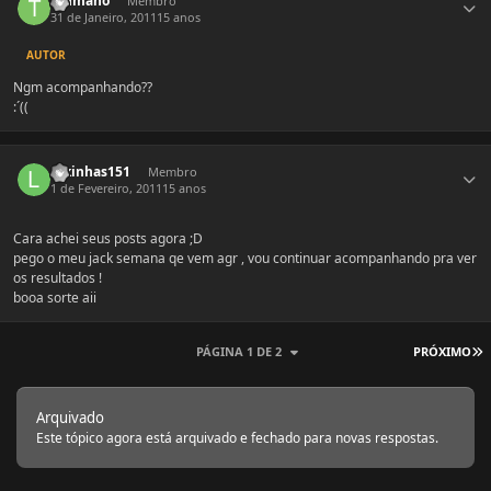
Tsumano
Membro
31 de Janeiro, 2011
15 anos
AUTOR
Ngm acompanhando??
:´((
Estatísticas do autor
lukinhas151
Membro
1 de Fevereiro, 2011
15 anos
Cara achei seus posts agora ;D
pego o meu jack semana qe vem agr , vou continuar acompanhando pra ver
os resultados !
booa sorte aii
Ú
PÁGINA 1 DE 2
PRÓXIMO
Arquivado
Este tópico agora está arquivado e fechado para novas respostas.