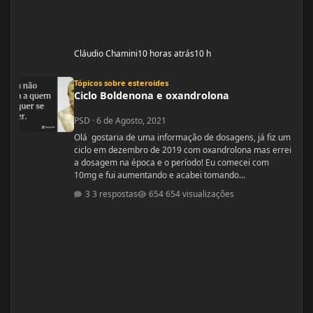
Cláudio Chamini
10 horas atrás
10 h
Ciclo Boldenona e oxandrolona
Tópicos sobre esteroides
Ciclo Boldenona e oxandrolona
PSD
·
6 de Agosto, 2021
Olá gostaria de uma informação de dosagens, já fiz um
ciclo em dezembro de 2019 com oxandrolona mas errei
a dosagem na época e o período! Eu comecei com
10mg e fui aumentando e acabei tomando
60mg porque entendi errado foram 4 semanas tive
3 respostas
654 visualizações
ganhos de 5 quilos. Eu já treinava na época a 4 anos já
tinha ganhos bem bons até sem recursos
anabolizantes só que eu tinha perdido peso eu queria
aumentar de forma rápida. Nos dois primeiros anos de
treino eu ganhei muita massa muscular mas depois se