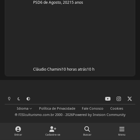
PSD
6 de Agosto, 2021
5 anos
Cláudio Chamini
10 horas atrás
10 h
y
i
x
Modo Claro
Modo Escuro
Preferência do Sistema
o
n
Idioma
Política de Privacidade
Fale Conosco
Cookies
u
s
® FISIculturismo.com.br 2000 - 2026
Powered by
Invision Community
t
t
u
a
b
g
Entrar
Cadastre-se
Buscar
Menu