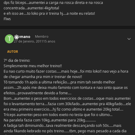
dps fiz bíceps...aumentei a carga na rosca direta e na rosca
concentrada...aumentei 4kg/total
e eh isso ae....to loko pra ir treina hj....a noite eu relato!
Flws
Estatísticas do autor
Tsumano
Membro
27 de Janeiro, 2011
15 anos
AUTOR
7º dia de treino:
Simplesmente meu melhor treino!!
Eu nao curto muito fazer costas.....mais hoje...foi mto loko!! nao vejo a hora
de chegar amanha pra mim ir treinar de novo!!
Tô tomando 1h após a ultima refeição....pra mim tah sendo melhor
assim....2h após me deixa muito faminto com tontura e nao sinto quase os
efeitos...provavelmente devido a fome....
Bom...aumentei o peso em todos exercicios de costas...oque mais aumentei
foi o levantamento terra....fazia com 30k/lado...aumentei pra 40kg/lado....ele
era meu primeiro exercicio....hj fiz como ultimo e aumentei 20kg total....
Tríceps aumentei peso em todos exeto no testa que foi o ultimo...
Na paralela fazia com 10kg..aumentei para 20kg............
A fadiga tah diminuindo...tava realmente descançando soh 50s.....mais
ainda fikando kebrado no pós treino......tbm, pego mais pesado a cada dia