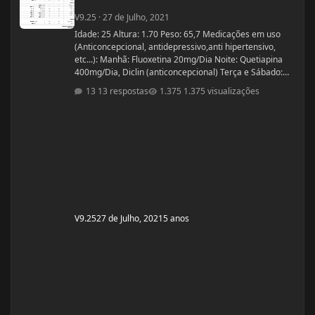
V9.25
·
27 de Julho, 2021
Idade: 25 Altura: 1.70 Peso: 65,7 Medicações em uso
(Anticoncepcional, antidepressivo,anti hipertensivo,
etc...): Manhã: Fluoxetina 20mg/Dia Noite: Quetiapina
400mg/Dia, Diclin (anticoncepcional) Terça e Sábado:
Cabergolina 0,5mg Problemas de Saúde e história de
13 respostas
1.375 visualizações
cirurgias: Frequentemente tenho hipoglicemia oque faz
com que precise comer algo com açúcar. - Fluoxetina e
Quetiapina para tratamento depressivo e bipolar.
(Doença genética, tratamento iniciado quando cria
V9.25
27 de Julho, 2021
5 anos