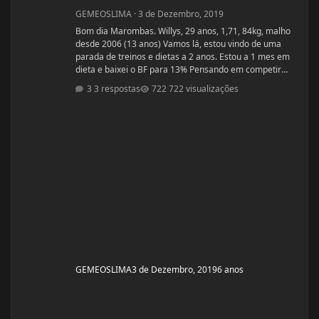
GEMEOSLIMA
·
3 de Dezembro, 2019
Bom dia Marombas. Willys, 29 anos, 1,71, 84kg, malho
desde 2006 (13 anos) Vamos lá, estou vindo de uma
parada de treinos e dietas a 2 anos. Estou a 1 mes em
dieta e baixei o BF para 13% Pensando em competir
estreantes ano que vem se tudo ocorrer bem até abril.
3 respostas
722 visualizações
(Secar e corrigir os pontos fracos) Anexo, os exames
laboratoriais. Fechei com um atleta e treinador pra ver
se em 6 meses monto a armadura, rs! Segue o
protocolo passado por ele: Enantato 250mg 2x seman
GEMEOSLIMA
3 de Dezembro, 2019
6 anos