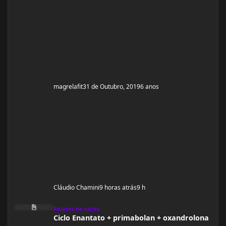
ganhar muito peso, apenas melhorar a qualidade
muscular e ganhar um pouco de ma
magrelafit
31 de Outubro, 2019
6 anos
Cláudio Chamini
9 horas atrás
9 h
Ciclo Enantato + primabolan + oxandrolona
Relatos de ciclos
Ciclo Enantato + primabolan + oxandrolona