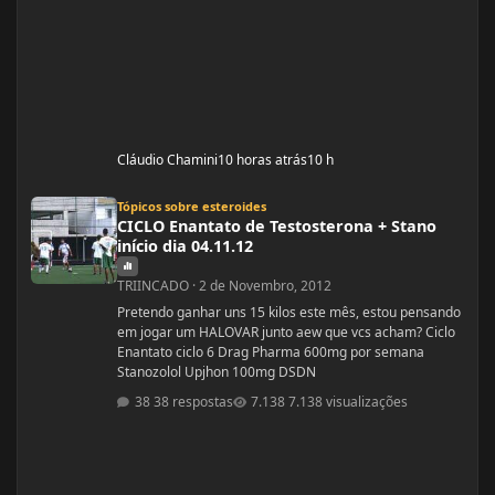
Cláudio Chamini
10 horas atrás
10 h
CICLO Enantato de Testosterona + Stano início dia 04.11.12
Tópicos sobre esteroides
CICLO Enantato de Testosterona + Stano
início dia 04.11.12
TRIINCADO
·
2 de Novembro, 2012
Pretendo ganhar uns 15 kilos este mês, estou pensando
em jogar um HALOVAR junto aew que vcs acham? Ciclo
Enantato ciclo 6 Drag Pharma 600mg por semana
Stanozolol Upjhon 100mg DSDN
38 respostas
7.138 visualizações