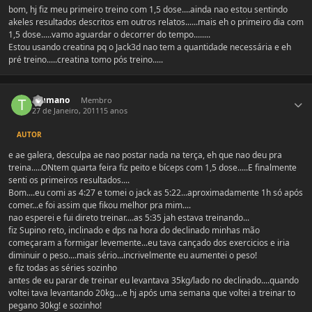
bom, hj fiz meu primeiro treino com 1,5 dose....ainda nao estou sentindo
akeles resultados descritos em outros relatos......mais eh o primeiro dia com
1,5 dose.....vamo aguardar o decorrer do tempo........
Estou usando creatina pq o Jack3d nao tem a quantidade necessária e eh
pré treino.....creatina tomo pós treino.....
Estatísticas do autor
Tsumano
Membro
27 de Janeiro, 2011
15 anos
AUTOR
e ae galera, desculpa ae nao postar nada na terça, eh que nao deu pra
treina.....ONtem quarta feira fiz peito e bíceps com 1,5 dose.....E finalmente
senti os primeiros resultados....
Bom....eu comi as 4:27 e tomei o jack as 5:22...aproximadamente 1h só após
comer...e foi assim que fikou melhor pra mim....
nao esperei e fui direto treinar....as 5:35 jah estava treinando...
fiz Supino reto, inclinado e dps na hora do declinado minhas mão
começaram a formigar levemente...eu tava cançado dos exercicios e iria
diminuir o peso....mais sério...incrivelmente eu aumentei o peso!
e fiz todas as séries sozinho
antes de eu parar de treinar eu levantava 35kg/lado no declinado....quando
voltei tava levantando 20kg....e hj após uma semana que voltei a treinar to
pegano 30kg! e sozinho!