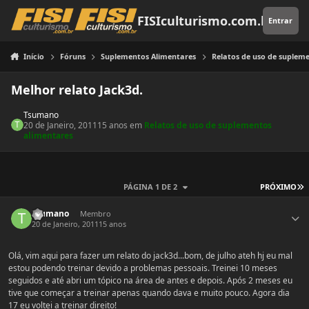
Pular para o conteúdo
FISIculturismo.com.br
Entrar
Início
Fóruns
Suplementos Alimentares
Relatos de uso de suplem
Melhor relato Jack3d.
Tsumano
20 de Janeiro, 2011
15 anos
em
Relatos de uso de suplementos
alimentares
Ú
PÁGINA 1 DE 2
PRÓXIMO
Estatísticas do autor
Tsumano
Membro
20 de Janeiro, 2011
15 anos
Olá, vim aqui para fazer um relato do jack3d...bom, de julho ateh hj eu mal
estou podendo treinar devido a problemas pessoais. Treinei 10 meses
seguidos e até abri um tópico na área de antes e depois. Após 2 meses eu
tive que começar a treinar apenas quando dava e muito pouco. Agora dia
17 eu voltei a treinar direito!