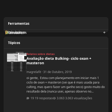
Ferramentas
Calculadoras
Orientadores
Geradores
Tópicos
Avaliação dieta Bulking- ciclo oxan + masteron
Relatos sobre dietas
Avaliação dieta Bulking- ciclo oxan +
masteron
magrelafit
·
31 de Outubro, 2019
oi gente, Estou com planejamento em iniciar mais 1
ciclo de oxan + masteron (sei que é mais usada para
culting, mas quero fazer um ganho seco) gosto muito do
resultado dela (nunca usei, apenas observo no
pessoal). ja fiz 2 ciclos de oxandrolona 1 em 2016(6
19 respostas
3.063 visualizações
semanas) e outro 2017.(6 semanas) , mas o meu
objetivo do tópico mesmo é sobre a dieta. Quero fazer
uma dieta bulking limpa, não tenho a necessidade de