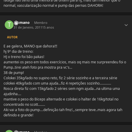
fadiga nao senti uma melhora de ontem para hj, mais tah melhor que o
normal, vascularização normal e pump das pernas DAHORA!
Estatísticas do autor
Tsumano
Membro
31 de Janeiro, 2011
15 anos
AUTOR
E ae galera, MANO que dahora!!!
hj 9º dia de treino:
HJ o treino foi bão pakas!
aumentei os peso em todos exercícios, mais oq mais me surpreendeu foi o
Pump..tirei ateh foto pra mostra pra vc's...
38 de pump!
Colokei 35kg/lado no supino reto, fiz 2 série sozinho e a terceira série
colokei 40kg/lado com uma ajuda...fiz 4 repetições sozinho.............
Rosca direta fiz com 15kg/lado 2 séries sem ngm ajuda...na ultima uma
ajudinha....
mantive o peso do Biceps alternado e colokei o halter de 16kg/total no
concentrado no scott........
Aki vai a foto do pump....definição tah fmz!.,.sempre teve..mais agora tah
definido e grande!
Estatísticas do autor