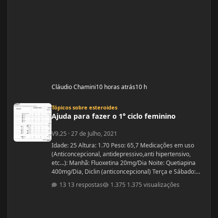
Cláudio Chamini
10 horas atrás
10 h
Ajuda para fazer o 1° ciclo feminino
Tópicos sobre esteroides
Ajuda para fazer o 1° ciclo feminino
V9.25
·
27 de Julho, 2021
Idade: 25 Altura: 1.70 Peso: 65,7 Medicações em uso
(Anticoncepcional, antidepressivo,anti hipertensivo,
etc...): Manhã: Fluoxetina 20mg/Dia Noite: Quetiapina
400mg/Dia, Diclin (anticoncepcional) Terça e Sábado:
Cabergolina 0,5mg Problemas de Saúde e história de
13 respostas
1.375 visualizações
cirurgias: Frequentemente tenho hipoglicemia oque faz
com que precise comer algo com açúcar. - Fluoxetina e
Quetiapina para tratamento depressivo e bipolar.
(Doença genética, tratamento iniciado quando cria