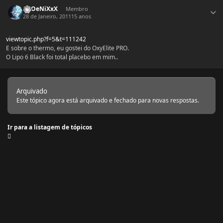
Estatísticas do autor
PhOeNiXxX
Membro
28 de Janeiro, 2011
15 anos
viewtopic.php?f=5&t=111242
E sobre o thermo, eu gostei do OxyElite PRO.
O Lipo 6 Black foi total placebo em mim..
Arquivado
Este tópico agora está arquivado e fechado para novas respostas.
Ir para a listagem de tópicos