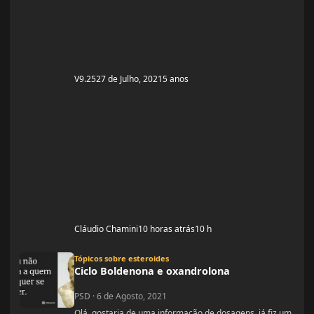
V9.25
27 de Julho, 2021
5 anos
Cláudio Chamini
10 horas atrás
10 h
Ciclo Boldenona e oxandrolona
Tópicos sobre esteroides
Ciclo Boldenona e oxandrolona
PSD
·
6 de Agosto, 2021
Olá gostaria de uma informação de dosagens, já fiz um