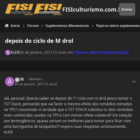
Pular para o conteúdo
FISIculturismo.com.br
Entrar
Início
Fóruns
Suplementos Alimentares
Tópicos sobre suplement
depois do ciclo de M drol
ALER
26 de Janeiro, 2011
15 anos
em
Tópicos sobre suplementação
Estatísticas do autor
ALER
Membro
26 de Janeiro, 2011
15 anos
olá, pessoal. Queria saber se depois do 1º ciclo com m drol posso tomar o
TST Stack, pensando que vai fazer o mesmo efeito dos remédios tomados
na TPC? resumindo: é verdade que o TST STACK substitui os dois remédios
mais conhecidos usados na TPCe com menos efeito colateral? Em relação
aos termogênicos, quaias seriam os melhores para tomar para ficar com
uma barriguinha de tanquinho?? espero suas respostas ansiosamente.
ALER