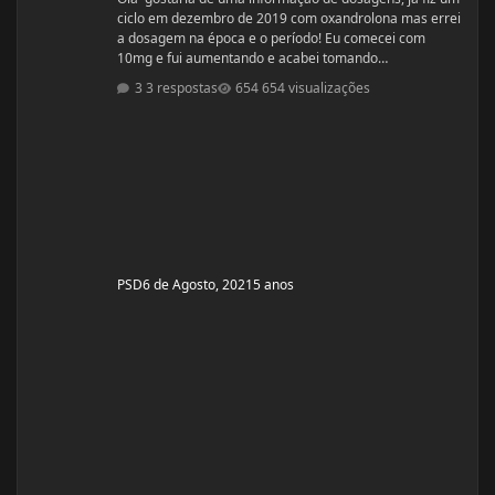
ciclo em dezembro de 2019 com oxandrolona mas errei
a dosagem na época e o período! Eu comecei com
10mg e fui aumentando e acabei tomando
60mg porque entendi errado foram 4 semanas tive
3 respostas
654 visualizações
ganhos de 5 quilos. Eu já treinava na época a 4 anos já
tinha ganhos bem bons até sem recursos
anabolizantes só que eu tinha perdido peso eu queria
aumentar de forma rápida. Nos dois primeiros anos de
treino eu ganhei muita massa muscular mas depois se
PSD
6 de Agosto, 2021
5 anos