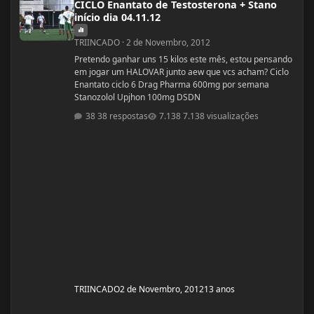
CICLO Enantato de Testosterona + Stano
início dia 04.11.12
TRIINCADO
·
2 de Novembro, 2012
Pretendo ganhar uns 15 kilos este mês, estou pensando
em jogar um HALOVAR junto aew que vcs acham? Ciclo
Enantato ciclo 6 Drag Pharma 600mg por semana
Stanozolol Upjhon 100mg DSDN
38 respostas
7.138 visualizações
TRIINCADO
2 de Novembro, 2012
13 anos