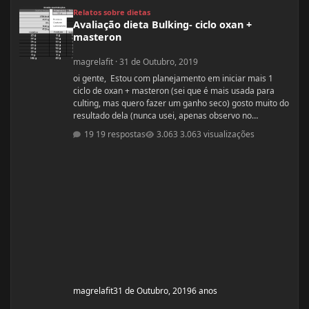
Avaliação dieta Bulking- ciclo oxan + masteron
Relatos sobre dietas
Avaliação dieta Bulking- ciclo oxan +
masteron
magrelafit
·
31 de Outubro, 2019
oi gente, Estou com planejamento em iniciar mais 1
ciclo de oxan + masteron (sei que é mais usada para
culting, mas quero fazer um ganho seco) gosto muito do
resultado dela (nunca usei, apenas observo no
pessoal). ja fiz 2 ciclos de oxandrolona 1 em 2016(6
19 respostas
3.063 visualizações
semanas) e outro 2017.(6 semanas) , mas o meu
objetivo do tópico mesmo é sobre a dieta. Quero fazer
uma dieta bulking limpa, não tenho a necessidade de
ganhar muito peso, apenas melhorar a qualidade
muscular e ganhar um pouco de ma
magrelafit
31 de Outubro, 2019
6 anos