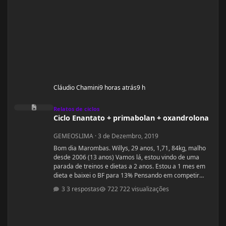
Cláudio Chamini
9 horas atrás
9 h
Ciclo Enantato + primabolan + oxandrolona
Relatos de ciclos
Ciclo Enantato + primabolan + oxandrolona
GEMEOSLIMA
·
3 de Dezembro, 2019
Bom dia Marombas. Willys, 29 anos, 1,71, 84kg, malho
desde 2006 (13 anos) Vamos lá, estou vindo de uma
parada de treinos e dietas a 2 anos. Estou a 1 mes em
dieta e baixei o BF para 13% Pensando em competir
estreantes ano que vem se tudo ocorrer bem até abril.
3 respostas
722 visualizações
(Secar e corrigir os pontos fracos) Anexo, os exames
laboratoriais. Fechei com um atleta e treinador pra ver
se em 6 meses monto a armadura, rs! Segue o
protocolo passado por ele: Enantato 250mg 2x seman