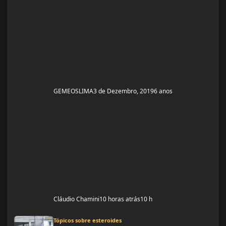
GEMEOSLIMA
3 de Dezembro, 2019
6 anos
Cláudio Chamini
10 horas atrás
10 h
CICLO Enantato de Testosterona + Stano início dia 04.11.12
Tópicos sobre esteroides