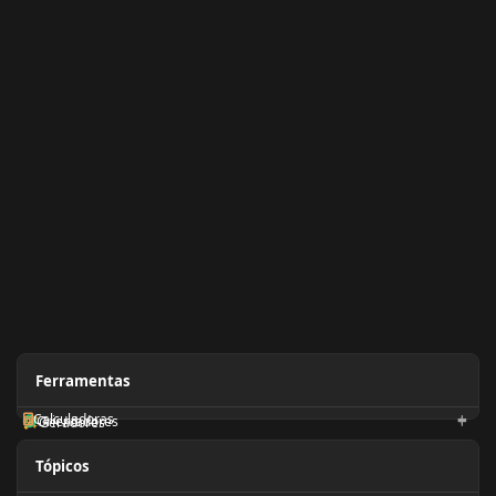
Ferramentas
Calculadoras
Orientadores
Geradores
Tópicos