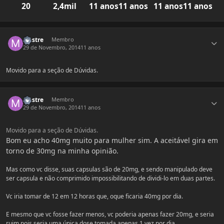
20
2,4mil
11 anos
11 anos
11 anos
11 anos
Estatísticas do autor
Mestre
Membro
29 de Novembro, 2014
11 anos
Movido para a seção de Dúvidas.
Estatísticas do autor
Mestre
Membro
29 de Novembro, 2014
11 anos
Movido para a seção de Dúvidas.
Bom eu acho 40mg muito para mulher sim. A aceitável gira em
torno de 30mg na minha opinião.
Mas como vc disse, suas capsulas são de 20mg, e sendo manipulado deve
ser capsula e não comprimido impossibilitando de dividi-lo em duas partes.
Vc iria tomar de 12 em 12 horas que, oque ficaria 40mg por dia.
E mesmo que vc fosse fazer menos, vc poderia apenas fazer 20mg, e seria
ruim pois seria uma única dose tomada apenas 1 vez por dia.