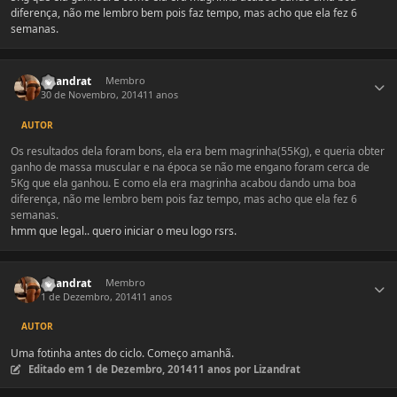
diferença, não me lembro bem pois faz tempo, mas acho que ela fez 6
semanas.
Estatísticas do autor
Lizandrat
Membro
30 de Novembro, 2014
11 anos
AUTOR
Os resultados dela foram bons, ela era bem magrinha(55Kg), e queria obter
ganho de massa muscular e na época se não me engano foram cerca de
5Kg que ela ganhou. E como ela era magrinha acabou dando uma boa
diferença, não me lembro bem pois faz tempo, mas acho que ela fez 6
semanas.
hmm que legal.. quero iniciar o meu logo rsrs.
Estatísticas do autor
Lizandrat
Membro
1 de Dezembro, 2014
11 anos
AUTOR
Uma fotinha antes do ciclo. Começo amanhã.
Editado em
1 de Dezembro, 2014
11 anos
por Lizandrat