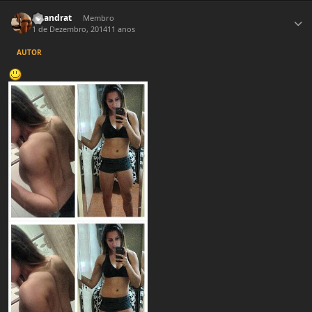
Estatísticas do autor
Lizandrat
Membro
1 de Dezembro, 2014
11 anos
AUTOR