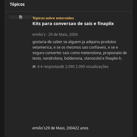
Tópicos
Kits para conversao de sais e finaplix
Tópicos sobre esteroides
Kits para conversao de sais e finaplix
emilio´s
·
29 de Maio, 2004
gostaria de saber se alguem ja adquiriu produtos
vetamerica, e se os mesmos sao confiaveis, e se e
seguro converter sais como metenolona, propionato de
testo, nandrolona, boldenona, stanozolol e finaplix-h.
4 respostas
2.090 visualizações
emilio´s
29 de Maio, 2004
22 anos