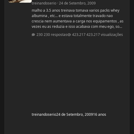
treinandoserio
·
24 de Setembro, 2009
malho a 3.5 anos treinava tomava varios packs whey
albumina , etc... e estava totalmente travado nao
crescia nem aumentava a carga nos equipamentos , as
vezes eu as reduzia e isso acabava com meu ego, so
depois de muito tempo para cair a fixa que oque
230 respostas
423.217 visualizações
importa é a dieta,ficar tomando pack é uma bobagem ja
dizia um sabio amigo meu o unico pack que é bom e o
pack man!, vou passar minha dieta que me ajudou a
chegar nos 40 de braço ( eu estava com 37) e aos 80kg
(estava com 75) essa dieta tem muita c
treinandoserio
24 de Setembro, 2009
16 anos