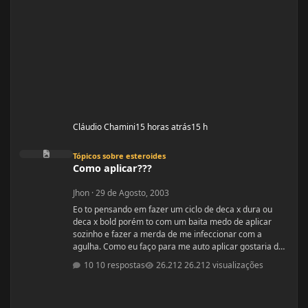
Cláudio Chamini
15 horas atrás
15 h
Como aplicar???
Tópicos sobre esteroides
Como aplicar???
Jhon
·
29 de Agosto, 2003
Eo to pensando em fazer um ciclo de deca x dura ou
deca x bold porém to com um baita medo de aplicar
sozinho e fazer a merda de me infeccionar com a
agulha. Como eu faço para me auto aplicar gostaria de
saber que tipo de injeção que é se ela é intramuscular
10 respostas
26.212 visualizações
essas coisas do tipo, também os locais de aplicação e
também a inclinação que eu tenho que enfiar a seringa
se é 90º ou 45º sei lá por aí. Por favor me falem os