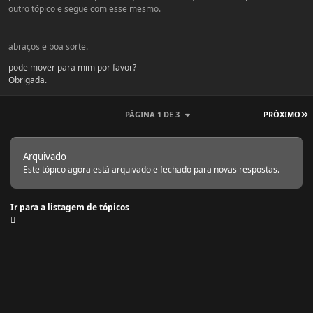
outro tópico e segue com esse mesmo.
abraços e boa sorte.
pode mover para mim por favor?
Obrigada.
Ú
PÁGINA 1 DE 3
PRÓXIMO
Arquivado
Este tópico agora está arquivado e fechado para novas respostas.
Ir para a listagem de tópicos