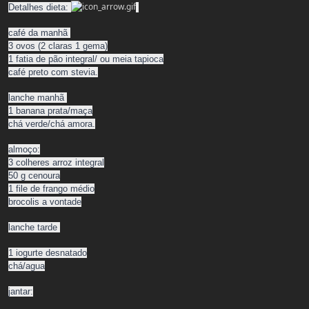
Detalhes dieta:
café da manhã
3 ovos (2 claras 1 gema)
1 fatia de pão integral/ ou meia tapioca
café preto com stevia.
lanche manhã
1 banana prata/maça
chá verde/chá amora.
almoço:
3 colheres arroz integral
50 g cenoura
1 file de frango médio
brocolis a vontade
lanche tarde
1 iogurte desnatado
chá/agua
jantar: