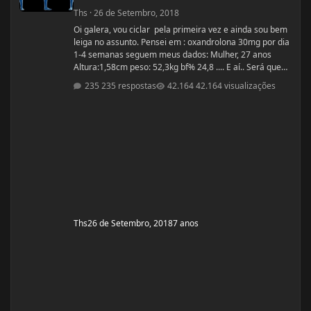
Ths
·
26 de Setembro, 2018
Oi galera, vou ciclar pela primeira vez e ainda sou bem
leiga no assunto. Pensei em : oxandrolona 30mg por dia
1-4 semanas seguem meus dados: Mulher, 27 anos
Altura:1,58cm peso: 52,3kg bf% 24,8 .... E aí.. Será que
vai dar certo?
235 respostas
42.164 visualizações
Ths
26 de Setembro, 2018
7 anos