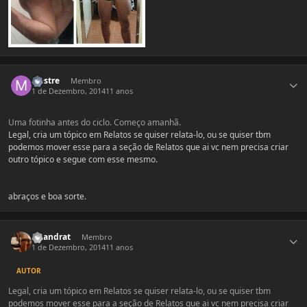
Estatísticas do autor
Mestre
Membro
1 de Dezembro, 2014
11 anos
Uma fotinha antes do ciclo. Começo amanhã.
Legal, cria um tópico em Relatos se quiser relata-lo, ou se quiser tbm
podemos mover esse para a seção de Relatos que ai vc nem precisa criar
outro tópico e segue com esse mesmo.
abraços e boa sorte.
Estatísticas do autor
Lizandrat
Membro
1 de Dezembro, 2014
11 anos
AUTOR
Legal, cria um tópico em Relatos se quiser relata-lo, ou se quiser tbm
podemos mover esse para a seção de Relatos que ai vc nem precisa criar