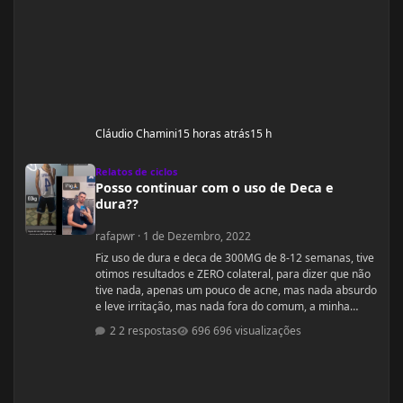
Cláudio Chamini
15 horas atrás
15 h
Posso continuar com o uso de Deca e dura??
Relatos de ciclos
Posso continuar com o uso de Deca e
dura??
rafapwr
·
1 de Dezembro, 2022
Fiz uso de dura e deca de 300MG de 8-12 semanas, tive
otimos resultados e ZERO colateral, para dizer que não
tive nada, apenas um pouco de acne, mas nada absurdo
e leve irritação, mas nada fora do comum, a minha
dúvida seria, se posso continuar com essas dosagens
2 respostas
696 visualizações
ou devo parar e seguir com outras recomendações,
segue abaixo peso altura dieta e quantidade aplicadas
na semana. Altura 1,98m (sou muito alto) Peso atual
77Kg (estou a 20 dias sem aplicações) aplicações: seg e