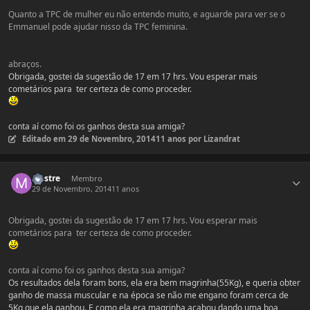
Quanto a TPC de mulher eu não entendo muito, e aguarde para ver se o
Emmanuel pode ajudar nisso da TPC feminina.
abraços.
Obrigada, gostei da sugestão de 17 em 17 hrs. Vou esperar mais
cometários para ter certeza de como proceder.
conta aí como foi os ganhos desta sua amiga?
Editado em
29 de Novembro, 2014
11 anos
por Lizandrat
Estatísticas do autor
Mestre
Membro
29 de Novembro, 2014
11 anos
Obrigada, gostei da sugestão de 17 em 17 hrs. Vou esperar mais
cometários para ter certeza de como proceder.
conta aí como foi os ganhos desta sua amiga?
Os resultados dela foram bons, ela era bem magrinha(55Kg), e queria obter
ganho de massa muscular e na época se não me engano foram cerca de
5Kg que ela ganhou. E como ela era magrinha acabou dando uma boa