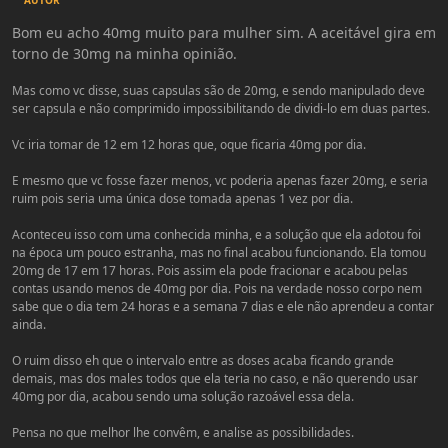
AUTOR
Bom eu acho 40mg muito para mulher sim. A aceitável gira em
torno de 30mg na minha opinião.
Mas como vc disse, suas capsulas são de 20mg, e sendo manipulado deve
ser capsula e não comprimido impossibilitando de dividi-lo em duas partes.
Vc iria tomar de 12 em 12 horas que, oque ficaria 40mg por dia.
E mesmo que vc fosse fazer menos, vc poderia apenas fazer 20mg, e seria
ruim pois seria uma única dose tomada apenas 1 vez por dia.
Aconteceu isso com uma conhecida minha, e a solução que ela adotou foi
na época um pouco estranha, mas no final acabou funcionando. Ela tomou
20mg de 17 em 17 horas. Pois assim ela pode fracionar e acabou pelas
contas usando menos de 40mg por dia. Pois na verdade nosso corpo nem
sabe que o dia tem 24 horas e a semana 7 dias e ele não aprendeu a contar
ainda.
O ruim disso eh que o intervalo entre as doses acaba ficando grande
demais, mas dos males todos que ela teria no caso, e não querendo usar
40mg por dia, acabou sendo uma solução razoável essa dela.
Pensa no que melhor lhe convêm, e analise as possibilidades.