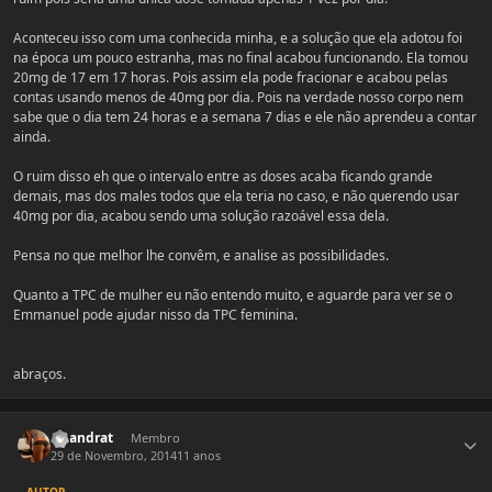
Aconteceu isso com uma conhecida minha, e a solução que ela adotou foi
na época um pouco estranha, mas no final acabou funcionando. Ela tomou
20mg de 17 em 17 horas. Pois assim ela pode fracionar e acabou pelas
contas usando menos de 40mg por dia. Pois na verdade nosso corpo nem
sabe que o dia tem 24 horas e a semana 7 dias e ele não aprendeu a contar
ainda.
O ruim disso eh que o intervalo entre as doses acaba ficando grande
demais, mas dos males todos que ela teria no caso, e não querendo usar
40mg por dia, acabou sendo uma solução razoável essa dela.
Pensa no que melhor lhe convêm, e analise as possibilidades.
Quanto a TPC de mulher eu não entendo muito, e aguarde para ver se o
Emmanuel pode ajudar nisso da TPC feminina.
abraços.
Estatísticas do autor
Lizandrat
Membro
29 de Novembro, 2014
11 anos