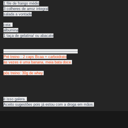
1 file de frango médio
3 colheres de arroz integral
salada a vontade
ceia:
albumina
1 taça de gelatina/ ou abacate
-----------------------------------------------------------------
Pré treino : 2 caps Bcaa + carboidrato
ás vezes é uma banana, meia bata doce.
pós treino: 30g de whey.
é isso galera.
Aceito sugestões pois já estou com a droga em mãos.