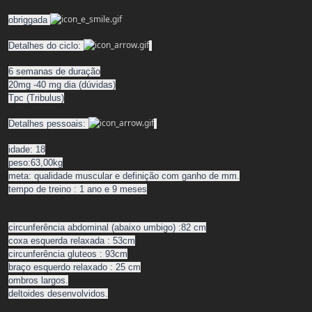
obriggada
Detalhes do ciclo:
6 semanas de duração
20mg -40 mg dia (dúvidas)
Tpc (Tribulus)
Detalhes pessoais:
idade: 18
peso:63,00kg
meta: qualidade muscular e definição com ganho de mm.
tempo de treino : 1 ano e 9 meses
circunferência abdominal (abaixo umbigo) :82 cm
coxa esquerda relaxada : 53cm
circunferência gluteos : 93cm
braço esquerdo relaxado : 25 cm
ombros largos.
deltoides desenvolvidos.