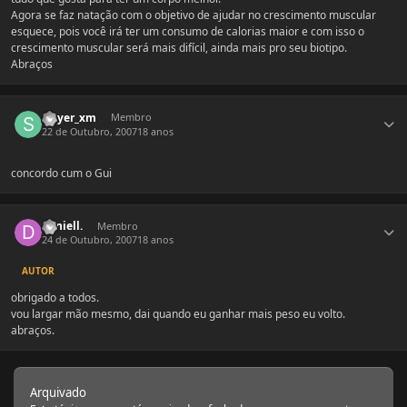
Agora se faz natação com o objetivo de ajudar no crescimento muscular
esquece, pois você irá ter um consumo de calorias maior e com isso o
crescimento muscular será mais difícil, ainda mais pro seu biotipo.
Abraços
Estatísticas do autor
slayer_xm
Membro
22 de Outubro, 2007
18 anos
concordo cum o Gui
Estatísticas do autor
daniell.
Membro
24 de Outubro, 2007
18 anos
AUTOR
obrigado a todos.
vou largar mão mesmo, dai quando eu ganhar mais peso eu volto.
abraços.
Arquivado