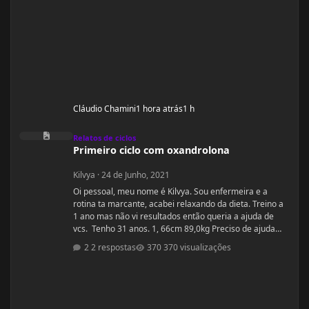
Cláudio Chamini
1 hora atrás
1 h
Primeiro ciclo com oxandrolona
Relatos de ciclos
Primeiro ciclo com oxandrolona
Kilvya
·
24 de Junho, 2021
Oi pessoal, meu nome é Kilvya. Sou enfermeira e a
rotina ta marcante, acabei relaxando da dieta. Treino a
1 ano mas não vi resultados então queria a ajuda de
vcs. Tenho 31 anos. 1, 66cm 89,0kg Preciso de ajuda
urgente! Vou mudar a dieta e as séries, então queria
2 respostas
370 visualizações
começar junto com vcs do zero.