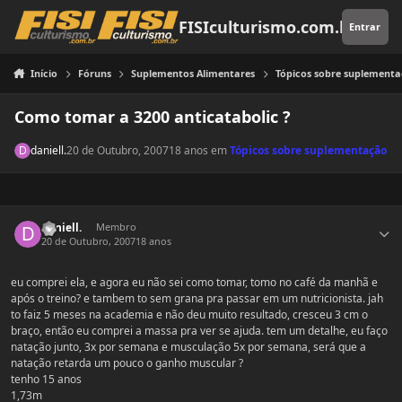
Pular para o conteúdo
FISIculturismo.com.br
Entrar
Início
Fóruns
Suplementos Alimentares
Tópicos sobre suplement
Como tomar a 3200 anticatabolic ?
daniell.
20 de Outubro, 2007
18 anos
em
Tópicos sobre suplementação
Estatísticas do autor
daniell.
Membro
20 de Outubro, 2007
18 anos
eu comprei ela, e agora eu não sei como tomar, tomo no café da manhã e
após o treino? e tambem to sem grana pra passar em um nutricionista. jah
to faiz 5 meses na academia e não deu muito resultado, cresceu 3 cm o
braço, então eu comprei a massa pra ver se ajuda. tem um detalhe, eu faço
natação junto, 3x por semana e musculação 5x por semana, será que a
natação retarda um pouco o ganho muscular ?
tenho 15 anos
1,73m