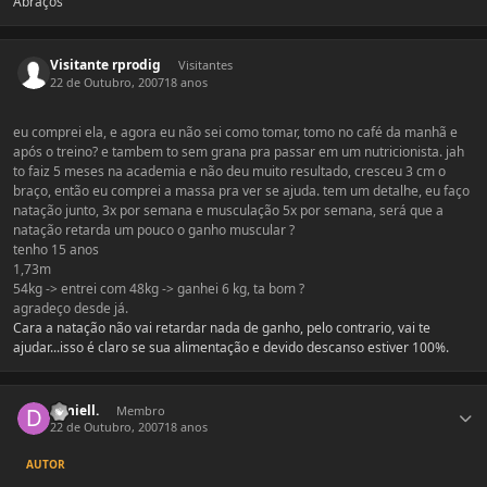
Abraços
Visitante rprodig
Visitantes
22 de Outubro, 2007
18 anos
eu comprei ela, e agora eu não sei como tomar, tomo no café da manhã e
após o treino? e tambem to sem grana pra passar em um nutricionista. jah
to faiz 5 meses na academia e não deu muito resultado, cresceu 3 cm o
braço, então eu comprei a massa pra ver se ajuda. tem um detalhe, eu faço
natação junto, 3x por semana e musculação 5x por semana, será que a
natação retarda um pouco o ganho muscular ?
tenho 15 anos
1,73m
54kg -> entrei com 48kg -> ganhei 6 kg, ta bom ?
agradeço desde já.
Cara a natação não vai retardar nada de ganho, pelo contrario, vai te
ajudar...isso é claro se sua alimentação e devido descanso estiver 100%.
Estatísticas do autor
daniell.
Membro
22 de Outubro, 2007
18 anos
AUTOR