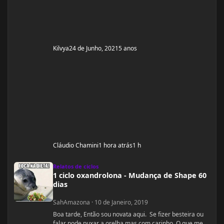
Kilvya
24 de Junho, 2021
5 anos
Cláudio Chamini
1 hora atrás
1 h
1 ciclo oxandrolona - Mudança de Shape 60 dias
Relatos de ciclos
1 ciclo oxandrolona - Mudança de Shape 60
dias
SahAmazona
·
10 de Janeiro, 2019
Boa tarde, Então sou novata aqui. Se fizer besteira ou
falar pode puxar a orelha mas com carinho. O que me