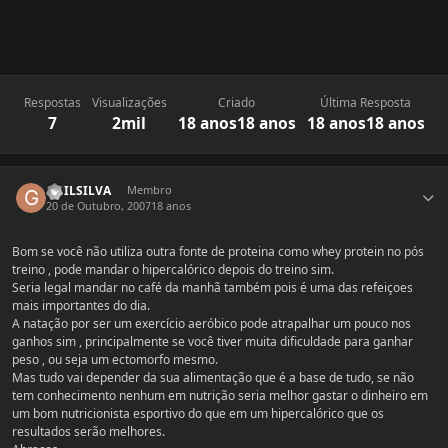
Respostas
Visualizações
Criado
Última Resposta
7
2mil
18 anos
18 anos
18 anos
18 anos
Estatísticas do autor
GUILSILVA
Membro
20 de Outubro, 2007
18 anos
Bom se você não utiliza outra fonte de proteina como whey protein no pós
treino , pode mandar o hipercalórico depois do treino sim.
Seria legal mandar no café da manhã também pois é uma das refeiçoes
mais importantes do dia.
A natação por ser um exercício aeróbico pode atrapalhar um pouco nos
ganhos sim , principalmente se você tiver muita dificuldade para ganhar
peso , ou seja um ectomorfo mesmo.
Mas tudo vai depender da sua alimentação que é a base de tudo, se não
tem conhecimento nenhum em nutrição seria melhor gastar o dinheiro em
um bom nutricionista esportivo do que em um hipercalórico que os
resultados serão melhores.