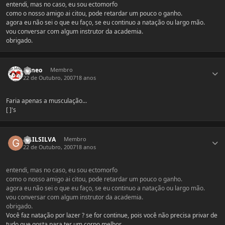
entendi, mas no caso, eu sou ectomorfo
como o nosso amigo ai citou, pode retardar um pouco o ganho.
agora eu não sei o que eu faço, se eu continuo a natação ou largo mão.
vou conversar com algum instrutor da academia.
obrigado.
Estatísticas do autor
romeo
Membro
22 de Outubro, 2007
18 anos
Faria apenas a musculação...
[ ]'s
Estatísticas do autor
GUILSILVA
Membro
22 de Outubro, 2007
18 anos
entendi, mas no caso, eu sou ectomorfo
como o nosso amigo ai citou, pode retardar um pouco o ganho.
agora eu não sei o que eu faço, se eu continuo a natação ou largo mão.
vou conversar com algum instrutor da academia.
obrigado.
Você faz natação por lazer ? se for continue, pois você não precisa privar de
tudo que gosta para ter um corpo melhor.