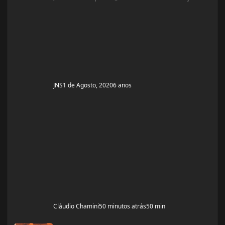
Problemas de Saúde e história de cirurgias: nenhuma
Exames de sangue hormonais recentes OU que tiver
recente= sem exames recentes. Tempo de treino: 15
anos, com interrupções sazonais. Ciclos FEITOS com
dose e tempo: enan
JNS
1 de Agosto, 2020
6 anos
Cláudio Chamini
50 minutos atrás
50 min
Alguem ja fez uso do ''bulk stack (enantato de testo + dianabol + deca) 350mg