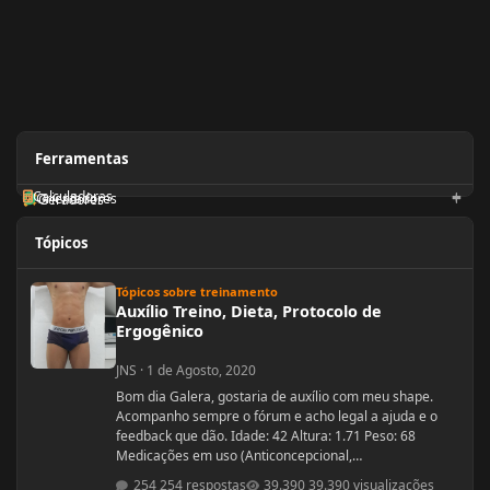
Ferramentas
Calculadoras
Orientadores
Geradores
Tópicos
Auxílio Treino, Dieta, Protocolo de Ergogênico
Tópicos sobre treinamento
Auxílio Treino, Dieta, Protocolo de
Ergogênico
JNS
·
1 de Agosto, 2020
Bom dia Galera, gostaria de auxílio com meu shape.
Acompanho sempre o fórum e acho legal a ajuda e o
feedback que dão. Idade: 42 Altura: 1.71 Peso: 68
Medicações em uso (Anticoncepcional,
antidepressivo,anti hipertensivo, etc...): nenhuma
254 respostas
39.390 visualizações