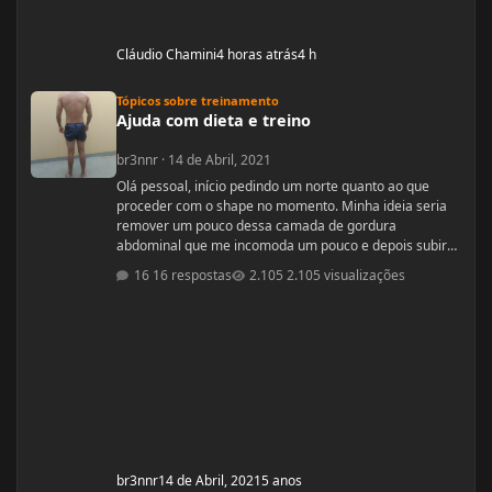
Cláudio Chamini
4 horas atrás
4 h
Ajuda com dieta e treino
Tópicos sobre treinamento
Ajuda com dieta e treino
br3nnr
·
14 de Abril, 2021
Olá pessoal, início pedindo um norte quanto ao que
proceder com o shape no momento. Minha ideia seria
remover um pouco dessa camada de gordura
abdominal que me incomoda um pouco e depois subir
pra um off-season bem feito. Fiquem a vontade pra
16 respostas
2.105 visualizações
ajudar! Idade: 24 Altura: 187 Peso: 80
Medicações em uso (Anticoncepcional,
antidepressivo,anti hipertensivo, etc...): nenhuma
Problemas de Saúde e história de cirurgias: nenhum
Exames de sangue h
br3nnr
14 de Abril, 2021
5 anos