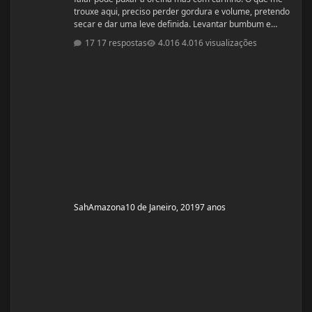
trouxe aqui, preciso perder gordura e volume, pretendo
secar e dar uma leve definida. Levantar bumbum e
secar barriguinha, ganha forma nas pernas, costas e
17 respostas
4.016 visualizações
braços, mas nada muito musculoso ou a ponto de
competição ou barriga trincada com coxas volumosas.
Sou fã de mulheres FIN, pena que não nasci com esse
esteriótipo, sou um violoncelo como diz minha mãe e
lutava contra a na
SahAmazona
10 de Janeiro, 2019
7 anos