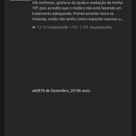
Olá senhores, gostaria da ajuda e avaliação da minha
TRT pois acredito que o médico não está fazendo um
tratamento adequando. Primeiramente moro na
Holanda, então não tenho como requisitar exames a
minha vontade, tenho que ir no médico da familia, este
13 respostas
1.131 visualizações
por sua vez decide ou não se pede os exames. No meu
caso tive que fazer varias consultas com o médico da
familia até o mesmo solitar um exame de sangue para
testo, e no caso ele solicitou somente testo, não
aparece nenhum outro compo
ak087
9 de Dezembro, 2019
6 anos