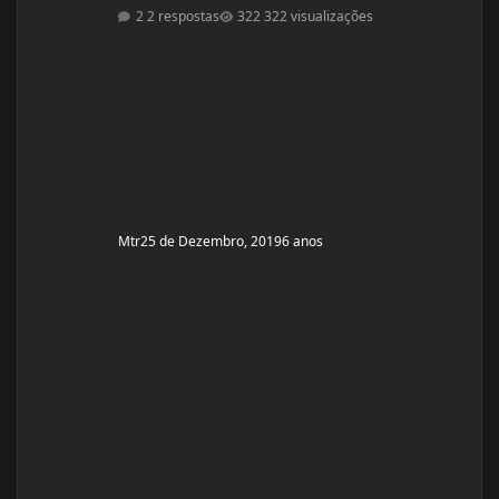
os colaterais.Fiz exames minha testosterona está muito
2 respostas
322 visualizações
alta,está igual de homem.Fui na medica e me indicou
passar gel de testostetona,mas será que o gel tem
colaterais?
Mtr
25 de Dezembro, 2019
6 anos