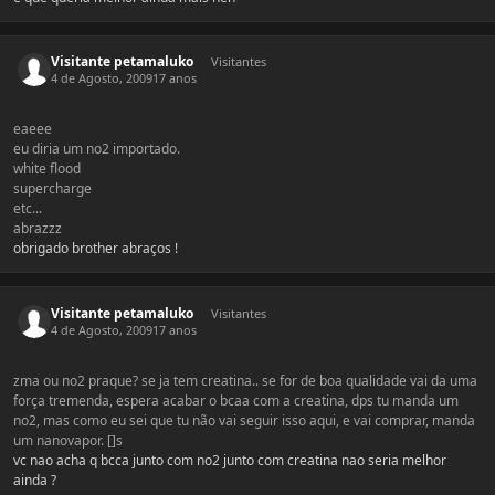
Visitante petamaluko
Visitantes
4 de Agosto, 2009
17 anos
eaeee
eu diria um no2 importado.
white flood
supercharge
etc...
abrazzz
obrigado brother abraços !
Visitante petamaluko
Visitantes
4 de Agosto, 2009
17 anos
zma ou no2 praque? se ja tem creatina.. se for de boa qualidade vai da uma
força tremenda, espera acabar o bcaa com a creatina, dps tu manda um
no2, mas como eu sei que tu não vai seguir isso aqui, e vai comprar, manda
um nanovapor. []s
vc nao acha q bcca junto com no2 junto com creatina nao seria melhor
ainda ?