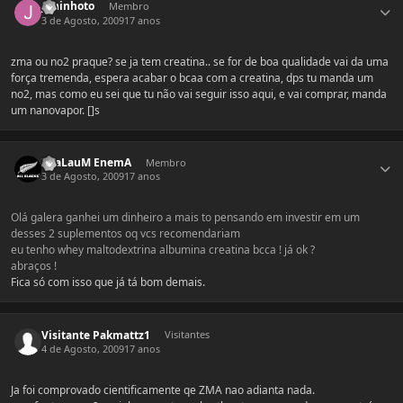
juninhoto
Membro
3 de Agosto, 2009
17 anos
zma ou no2 praque? se ja tem creatina.. se for de boa qualidade vai da uma
força tremenda, espera acabar o bcaa com a creatina, dps tu manda um
no2, mas como eu sei que tu não vai seguir isso aqui, e vai comprar, manda
um nanovapor. []s
Estatísticas do autor
ThaLauM EnemA
Membro
3 de Agosto, 2009
17 anos
Olá galera ganhei um dinheiro a mais to pensando em investir em um
desses 2 suplementos oq vcs recomendariam
eu tenho whey maltodextrina albumina creatina bcca ! já ok ?
abraços !
Fica só com isso que já tá bom demais.
Visitante Pakmattz1
Visitantes
4 de Agosto, 2009
17 anos
Ja foi comprovado cientificamente qe ZMA nao adianta nada.