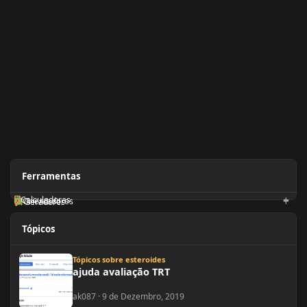
Ferramentas
Calculadoras
Orientadores
Geradores
Tópicos
ajuda avaliação TRT
Tópicos sobre esteroides
ajuda avaliação TRT
ak087
·
9 de Dezembro, 2019