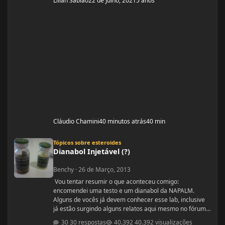
Lilian Sabiao
22 de Julho, 2021
5 anos
Cláudio Chamini
40 minutos atrás
40 min
Dianabol Injetável (?)
Tópicos sobre esteroides
Dianabol Injetável (?)
Benchy
·
26 de Março, 2013
Vou tentar resumir o que aconteceu comigo:
encomendei uma testo e um dianabol da NAPALM.
Alguns de vocês já devem conhecer esse lab, inclusive
já estão surgindo alguns relatos aqui mesmo no fórum.
Ouvi relatos muito bons e resolvi arriscar. Pedi um
30 respostas
40.392 visualizações