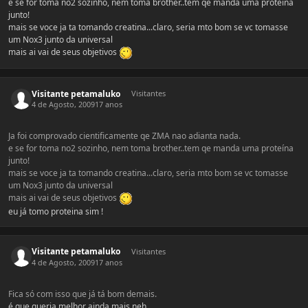
e se for toma no2 sozinho, nem toma brother..tem qe manda uma proteína
junto!
mais se voce ja ta tomando creatina...claro, seria mto bom se vc tomasse
um Nox3 junto da universal
mais ai vai de seus objetivos
Visitante petamaluko
Visitantes
4 de Agosto, 2009
17 anos
Ja foi comprovado cientificamente qe ZMA nao adianta nada.
e se for toma no2 sozinho, nem toma brother..tem qe manda uma proteína
junto!
mais se voce ja ta tomando creatina...claro, seria mto bom se vc tomasse
um Nox3 junto da universal
mais ai vai de seus objetivos
eu já tomo proteina sim !
Visitante petamaluko
Visitantes
4 de Agosto, 2009
17 anos
Fica só com isso que já tá bom demais.
é que queria melhor ainda mais neh