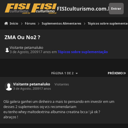
Pular para o conteúdo
FISIculturismo.com.br
Entrar
Início
Fóruns
Suplementos Alimentares
Tópicos sobre suplement
ZMA Ou No2 ?
Visitante petamaluko
3 de Agosto, 2009
17 anos
em
Tópicos sobre suplementação
Ú
PÁGINA 1 DE 2
PRÓXIMO
Visitante petamaluko
Visitantes
3 de Agosto, 2009
17 anos
Olá galera ganhei um dinheiro a mais to pensando em investir em um
desses 2 suplementos oq vcs recomendariam
eu tenho whey maltodextrina albumina creatina bcca ! já ok ?
abraços !