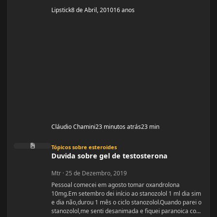
Lipstick
8 de Abril, 2010
16 anos
Cláudio Chamini
23 minutos atrás
23 min
Duvida sobre gel de testosterona
Tópicos sobre esteroides
Duvida sobre gel de testosterona
Mtr
·
25 de Dezembro, 2019
Pessoal comecei em agosto tomar oxandrolona
10mg.Em setembro dei início ao stanozolol 1 ml dia sim
e dia não,durou 1 mês o ciclo stanozolol.Quando parei o
stanozolol,me senti desanimada e fiquei paranoica com