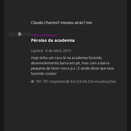
Cláudio Chamini
7 minutos atrás
7 min
Pérolas da academia
Tópicos diversos
Pérolas da academia
Lipstick
·
8 de Abril, 2010
Hoje tinha um cara lá na academia fazendo
desenvolvimento barra em pé, mas com a barra
pequena de fazer rosca p.s.: E ainda disse que tava
fazendo costas!
781 respostas
64.224 visualizações