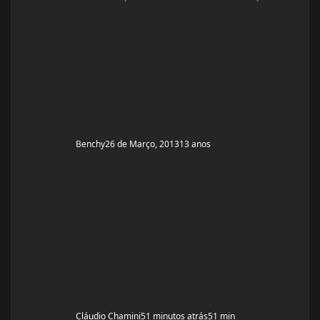
enantato de testosterona 10ml e um diana que segundo
o vendedor era 100 comprimidos de 10mg. O pedido
chegou hoje mas quando abri a encomenda dei de cara
com um dianabol injetável. Gostaria de saber se
alguém aqui do fó
Benchy
26 de Março, 2013
13 anos
Cláudio Chamini
51 minutos atrás
51 min