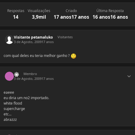
Respostas
Visualizações
Criado
Última Resposta
14
3,9mil
17 anos
17 anos
16 anos
16 anos
Visitante petamaluko
Visitantes
3 de Agosto, 2009
17 anos
com qual deles eu teria melhor ganho ?
Estatísticas do autor
----
Membro
3 de Agosto, 2009
17 anos
eaeee
eu diria um no2 importado.
white flood
supercharge
etc...
abrazzz
Estatísticas do autor