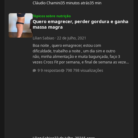
Cláudio Chamini
35 minutos atrás
35 min
Quero emagrecer, perder gordura e ganha massa magra
Tópicos sobre nutrição
Quero emagrecer, perder gordura e ganha
massa magra
Lilian Sabiao
·
22 de Julho, 2021
Boa noite , quero emagrecer, estou com
dificuldade, trabalho a noite , um dia sim e outro
não, minha alimentação e muita bagunçada, faço 3
vezes Cross Fit por semana, e final de semana as vezes
faço caminhada, precisava de algumas dicas. Idade: 50
9 respostas
798 visualizações
Altura: 1,60 Peso:66 Medicações em uso
(Anticoncepcional, antidepressivo,anti hipertensivo,
etc...): NAo Problemas de Saúde e história de cirurgias:
tem pressão alta Exames de sangue hormonais
recentes OU que tiver recente