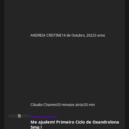
ANDREIA CRISTINE
14 de Outubro, 2022
3 anos
Cláudio Chamini
33 minutos atrás
33 min
Me ajudem! Primeiro Ciclo de Oxandrolona 5mg !
Relatos de ciclos
Me ajudem! Primeiro Ciclo de Oxandrolona
5mg !