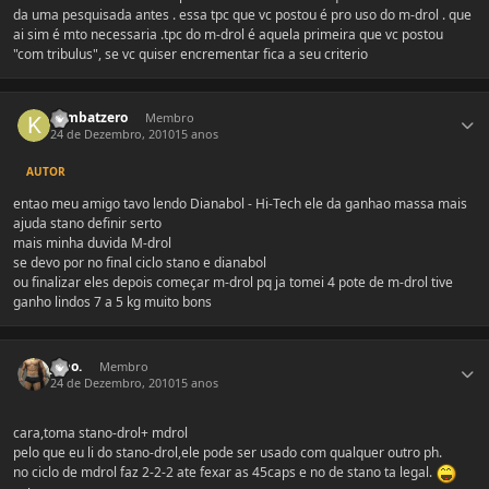
da uma pesquisada antes . essa tpc que vc postou é pro uso do m-drol . que
ai sim é mto necessaria .tpc do m-drol é aquela primeira que vc postou
"com tribulus", se vc quiser encrementar fica a seu criterio
Estatísticas do autor
kombatzero
Membro
24 de Dezembro, 2010
15 anos
AUTOR
entao meu amigo tavo lendo Dianabol - Hi-Tech ele da ganhao massa mais
ajuda stano definir serto
mais minha duvida M-drol
se devo por no final ciclo stano e dianabol
ou finalizar eles depois começar m-drol pq ja tomei 4 pote de m-drol tive
ganho lindos 7 a 5 kg muito bons
Estatísticas do autor
japo.
Membro
24 de Dezembro, 2010
15 anos
cara,toma stano-drol+ mdrol
pelo que eu li do stano-drol,ele pode ser usado com qualquer outro ph.
no ciclo de mdrol faz 2-2-2 ate fexar as 45caps e no de stano ta legal.