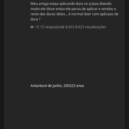
Meu amigo estaa aplicando dura so q tava doendo
muito ele disse entao ele parou de aplicar e vendou o
resto das duras deles... é normal doer com aplicaao de
dura ?
15 respostas
8.923 visualizações
Arkantos
4 de Junho, 2003
23 anos