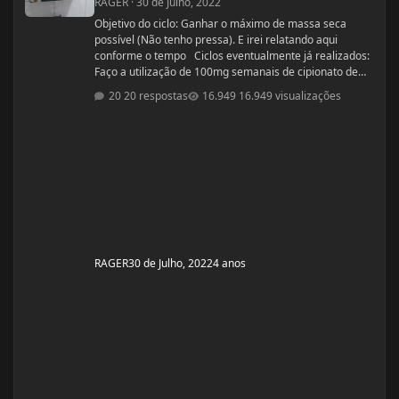
RAGER
·
30 de Julho, 2022
Objetivo do ciclo: Ganhar o máximo de massa seca
possível (Não tenho pressa). E irei relatando aqui
conforme o tempo Ciclos eventualmente já realizados:
Faço a utilização de 100mg semanais de cipionato de
testosterona a 1 ano (TRT legítima) em decorrência de
20 respostas
16.949 visualizações
hipofunção testiscular diagnosticada e que já foi
tentado tratamento para recuperação da produção
hormonal e espermatogênese (HCG e Clomifeno),
porém sem êxito [Sim, eu sou estéril] . Acredito que a
minha função testicular é defici
RAGER
30 de Julho, 2022
4 anos