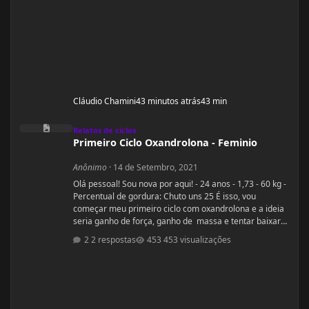
Cláudio Chamini
43 minutos atrás
43 min
Primeiro Ciclo Oxandrolona - Feminio
Relatos de ciclos
Primeiro Ciclo Oxandrolona - Feminio
Anônimo
·
14 de Setembro, 2021
Olá pessoal! Sou nova por aqui! - 24 anos - 1,73 - 60 kg -
Percentual de gordura: Chuto uns 25 É isso, vou
começar meu primeiro ciclo com oxandrolona e a ideia
seria ganho de força, ganho de massa e tentar baixar
percentual de gordura. Sou a famosa magra falsa.
2 respostas
453 visualizações
Treino há alguns anos mas sinto que não tenho bons
resultados, sinto que tenho pouca força e peco na dieta
(doces hehe). O que mais me incomoda são as pernas
finas e barrigona, pretendo fazer o ciclo pr