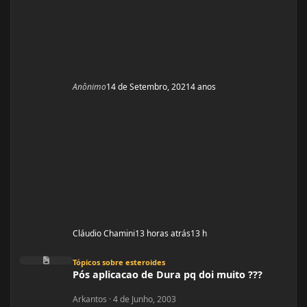
Anônimo
14 de Setembro, 2021
4 anos
Cláudio Chamini
13 horas atrás
13 h
Pós aplicacao de Dura pq doi muito ???
Tópicos sobre esteroides
Pós aplicacao de Dura pq doi muito ???
Arkantos
·
4 de Junho, 2003