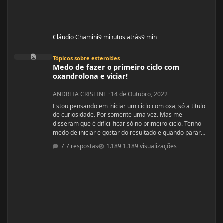
Cláudio Chamini
9 minutos atrás
9 min
Medo de fazer o primeiro ciclo com oxandrolona e viciar!
Tópicos sobre esteroides
Medo de fazer o primeiro ciclo com
oxandrolona e viciar!
ANDREIA CRISTINE
·
14 de Outubro, 2022
Estou pensando em iniciar um ciclo com oxa, só a titulo
de curiosidade. Por somente uma vez. Mas me
disseram que é difícil ficar só no primeiro ciclo. Tenho
medo de iniciar e gostar do resultado e quando parar
ficar com auto estima baixo. Mas a vontade está bem
7 respostas
1.189 visualizações
maior...kkkkk