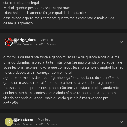
stano-drol ganho legal
M-drol- ganhar pessoa massa magra max
Dianabol hi-tech amento força e qualidade muscular
essa minha espera mais comente quanto mais comentario mais ajuda
desde ja agradeço
Estatísticas do autor
Rodrigo_doca
Membro
24 de Dezembro, 2010
15 anos
o mdrol já da bastante força e ganho muscular e de quebra ainda queima
uma gordurinha. não adianta ter mta força ! se não o tendão não aguenta e
vc se lesiona . aconselho vc já que começou !usar o stano e dianabol ficar só
neles e depois ai sim começar com o mdrol .
agora o que vc quis dizer com "ganho legal" quando falou do stano ? se for
ganho de massa o m-drol é melhor pro hormonal voltado pro ganho de
massa . melhor que ele nos ganhos não tem . e o stano-drol eu ainda não
conheço mto bem . confesso que ainda não se tornou popular nem mto
visado por onde eu ando . mais eu creio que ele é mais voltado pra
definição .
Estatísticas do autor
kombatzero
Membro
24 de Dezembro, 2010
15 anos