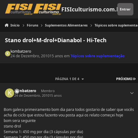
Pular para o conteúdo
FISIculturismo.com.br
Entrar
Início
Fóruns
Suplementos Alimentares
Tópicos sobre suplement
Stano drol+M-drol+Dianabol - Hi-Tech
kombatzero
24 de Dezembro, 2010
15 anos
em
Tópicos sobre suplementação
Ú
PÁGINA 1 DE 4
PRÓXIMO
Estatísticas do autor
kombatzero
Membro
24 de Dezembro, 2010
15 anos
Bom galera primeiramento bom dia para todos gostario de saber que vocês
acha do ciclo que estou fazento vou posta aqui os relato começei hoje
bom sera seguinte
stano drol
Semana 1: 450 mg por dia (3 cápsulas por dia)
Semana 2: 450 mg por dia (3 cápsulas por dia)