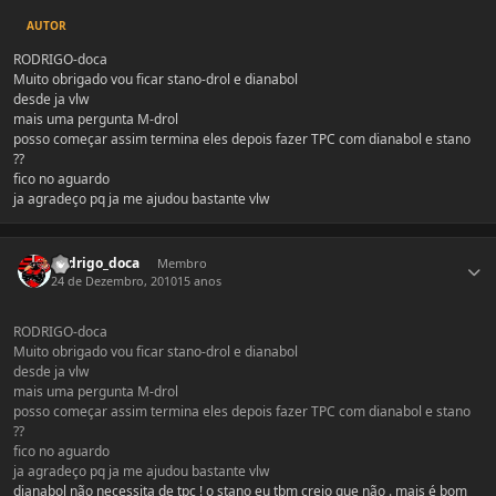
AUTOR
RODRIGO-doca
Muito obrigado vou ficar stano-drol e dianabol
desde ja vlw
mais uma pergunta M-drol
posso começar assim termina eles depois fazer TPC com dianabol e stano
??
fico no aguardo
ja agradeço pq ja me ajudou bastante vlw
Estatísticas do autor
Rodrigo_doca
Membro
24 de Dezembro, 2010
15 anos
RODRIGO-doca
Muito obrigado vou ficar stano-drol e dianabol
desde ja vlw
mais uma pergunta M-drol
posso começar assim termina eles depois fazer TPC com dianabol e stano
??
fico no aguardo
ja agradeço pq ja me ajudou bastante vlw
dianabol não necessita de tpc ! o stano eu tbm creio que não . mais é bom