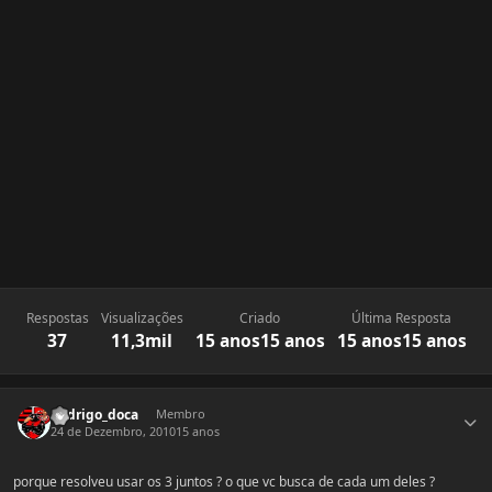
Respostas
Visualizações
Criado
Última Resposta
37
11,3mil
15 anos
15 anos
15 anos
15 anos
Estatísticas do autor
Rodrigo_doca
Membro
24 de Dezembro, 2010
15 anos
porque resolveu usar os 3 juntos ? o que vc busca de cada um deles ?