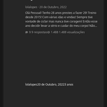
lolalopes
·
20 de Outubro, 2022
Olá Pessoal! Tenho 28 anos prestes a fazer 29! Treino
desde 2015! Com várias idas e vindas! Sempre tive
vontade de ciclar mas nunca tive coragem! Então esse
ano decidir levar a sério e cuidar do meu corpo! Não
estou sendo acompanhada por nutricionista! Mas
9 respostas
1.488 visualizações
quando comecei a fazer a dieta de déficit calórico
estava com 55kg e consegui baixar para 51kg! Home
me encontro com 52,00 oscilando para 51,00 kg.
Comecei o ciclo hoje 20/10 e pretendo fazer um ciclo de
8 há 10 semanas. Altura: 1,53
lolalopes
20 de Outubro, 2022
3 anos