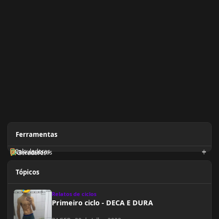
Ferramentas
Calculadoras
Orientadores
Geradores
Tópicos
Primeiro ciclo - DECA E DURA
Relatos de ciclos
Primeiro ciclo - DECA E DURA