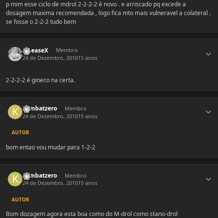
p mim esse ciclo de mdrol 2-2-2-2 é novo . e arriscado pq excede a
dosagem maxima recomendada , logo fica mto mais vulneravel a colateral .
se fosse o 2-2-2 tudo bem
Estatísticas do autor
diseaseX
Membro
24 de Dezembro, 2010
15 anos
2-2-2-2 é gineco na certa.
Estatísticas do autor
kombatzero
Membro
24 de Dezembro, 2010
15 anos
AUTOR
bom entao vou mudar para 1-2-2
Estatísticas do autor
kombatzero
Membro
24 de Dezembro, 2010
15 anos
AUTOR
Bom dozagem agora esta boa como do M-drol como stano-drol