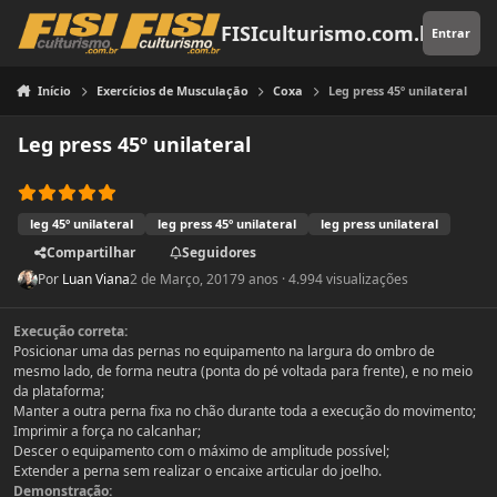
Pular para o conteúdo
FISIculturismo.com.br
Entrar
Início
Exercícios de Musculação
Coxa
Leg press 45º unilateral
Leg press 45º unilateral
leg 45º unilateral
leg press 45º unilateral
leg press unilateral
Compartilhar
Seguidores
Por
Luan Viana
2 de Março, 2017
9 anos
· 4.994 visualizações
Execução correta:
Posicionar uma das pernas no equipamento na largura do ombro de
mesmo lado, de forma neutra (ponta do pé voltada para frente), e no meio
da plataforma;
Manter a outra perna fixa no chão durante toda a execução do movimento;
Imprimir a força no calcanhar;
Descer o equipamento com o máximo de amplitude possível;
Extender a perna sem realizar o encaixe articular do joelho.
Demonstração: