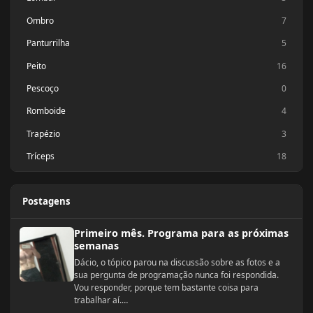
Ombro
7
Panturrilha
5
Peito
16
Pescoço
0
Romboide
4
Trapézio
3
Tríceps
18
Postagens
Primeiro mês. Programa para as próximas semanas
Primeiro mês. Programa para as próximas
semanas
Dácio, o tópico parou na discussão sobre as fotos e a
sua pergunta de programação nunca foi respondida.
Vou responder, porque tem bastante coisa para
trabalhar aí.
Primeiro, os seus números não são ruins como você