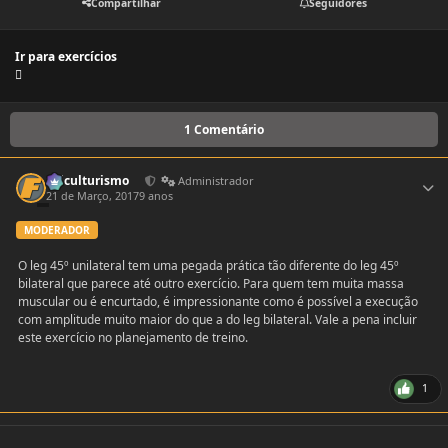
Compartilhar
Seguidores
Ir para exercícios
1 Comentário
fisiculturismo
Estatí
Administrador
21 de Março, 2017
9 anos
MODERADOR
O leg 45º unilateral tem uma pegada prática tão diferente do leg 45º
bilateral que parece até outro exercício. Para quem tem muita massa
muscular ou é encurtado, é impressionante como é possível a execução
com amplitude muito maior do que a do leg bilateral. Vale a pena incluir
este exercício no planejamento de treino.
1