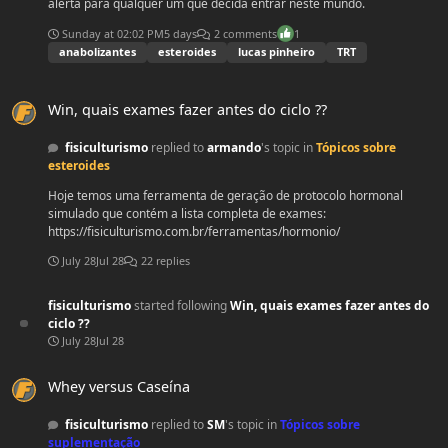
alerta para qualquer um que decida entrar neste mundo.
Sunday at 02:02 PM
5 days
2 comments
1
anabolizantes
esteroides
lucas pinheiro
TRT
Win, quais exames fazer antes do ciclo ??
Win, quais exames fazer antes do ciclo ??
fisiculturismo
replied to
armando
's topic in
Tópicos sobre
esteroides
Hoje temos uma ferramenta de geração de protocolo hormonal
simulado que contém a lista completa de exames:
https://fisiculturismo.com.br/ferramentas/hormonio/
July 28
Jul 28
22 replies
fisiculturismo
started following
Win, quais exames fazer antes do
ciclo ??
July 28
Jul 28
Whey versus Caseína
Whey versus Caseína
fisiculturismo
replied to
SM
's topic in
Tópicos sobre
suplementação