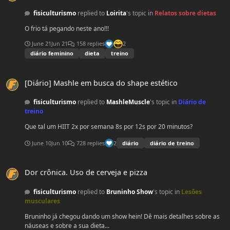
fisiculturismo
replied to
Loirita
's topic in
Relatos sobre dietas
O frio tá pegando neste ano!!!
June 21
Jun 21
158 replies
2
diário feminino
dieta
treino
[Diário] Mashle em busca do shape estético
[Diário] Mashle em busca do shape estético
fisiculturismo
replied to
MashleMuscle
's topic in
Diário de
treino
Que tal um HIIT 2x por semana 8s por 12s por 20 minutos?
2
June 10
Jun 10
728 replies
diário
diário de treino
Dor crônica. Uso de cerveja e pizza
Dor crônica. Uso de cerveja e pizza
fisiculturismo
replied to
Bruninho Show
's topic in
Lesões
musculares
Bruninho já chegou dando um show hein! Dê mais detalhes sobre as
náuseas e sobre a sua dieta...