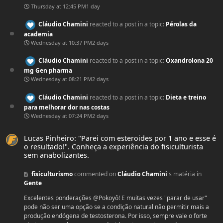
Thursday at 12:45 PM
1 day
Cláudio Chamini
reacted to a post in a topic:
Pérolas da
academia
Wednesday at 10:37 PM
2 days
Cláudio Chamini
reacted to a post in a topic:
Oxandrolona 20
mg Gen pharma
Wednesday at 08:21 PM
2 days
Cláudio Chamini
reacted to a post in a topic:
Dieta e treino
para melhorar dor nas costas
Wednesday at 07:24 PM
2 days
Lucas Pinheiro: "Parei com esteroides por 1 ano e esse é o resultado!". Conheça 
Lucas Pinheiro: "Parei com esteroides por 1 ano e esse é
o resultado!". Conheça a experiência do fisiculturista
sem anabolizantes.
fisiculturismo
commented on
Cláudio Chamini
's matéria in
Gente
Excelentes ponderações @Pokoyô! E muitas vezes "parar de usar"
pode não ser uma opção se a condição natural não permitir mais a
produção endógena de testosterona. Por isso, sempre vale o forte