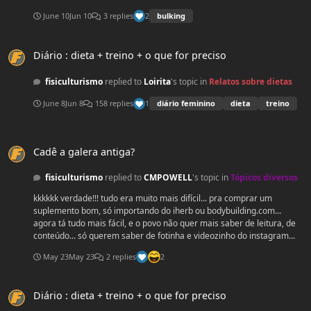
2
June 10
Jun 10
3 replies
bulking
Diário : dieta + treino + o que for preciso
Diário : dieta + treino + o que for preciso
fisiculturismo
replied to
Loirita
's topic in
Relatos sobre dietas
1
June 8
Jun 8
158 replies
diário feminino
dieta
treino
Cadê a galera antiga?
Cadê a galera antiga?
fisiculturismo
replied to
CMPOWELL
's topic in
Tópicos diversos
kkkkkk verdade!!! tudo era muito mais difícil... pra comprar um
suplemento bom, só importando do iherb ou bodybuilding.com...
agora tá tudo mais fácil, e o povo não quer mais saber de leitura, de
conteúdo... só querem saber de fotinha e videozinho do instagram...
May 23
May 23
2 replies
2
Diário : dieta + treino + o que for preciso
Diário : dieta + treino + o que for preciso