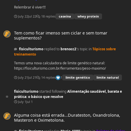
Relembrar é viver!!!
July 22
Jul 22
18 replies
caseína
whey protein
Tem como ficar imenso sem ciclar e sem tomar suplementos?
Tem como ficar imenso sem ciclar e sem tomar
suplementos?
fisiculturismo
replied to
brenocc2
's topic in
Tópicos sobre
treinamento
Temos uma nova calculadora de limite genético natural:
https://fisiculturismo.com.br/ferramentas/peso-maximo/
1
July 21
Jul 21
14 replies
limite genético
limite natural
fisiculturismo
started following
Alimentação saudável, barata e
prática: o básico que resolve
July 1
Jul 1
Alguma coisa está errada...Durateston, Oxandrolona, Masteron e Oximetolona.
Alguma coisa está errada...Durateston, Oxandrolona,
Masteron e Oximetolona.