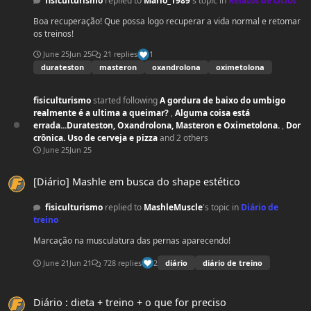
fisiculturismo
replied to
Mario_1989
's topic in
Relatos de ciclos
Boa recuperação! Que possa logo recuperar a vida normal e retomar
os treinos!
June 25
Jun 25
21 replies
1
durateston
masteron
oxandrolona
oximetolona
fisiculturismo
started following
A gordura de baixo do umbigo
realmente é a ultima a queimar?
,
Alguma coisa está
errada...Durateston, Oxandrolona, Masteron e Oximetolona.
,
Dor
crônica. Uso de cerveja e pizza
and 2 others
June 25
Jun 25
[Diário] Mashle em busca do shape estético
[Diário] Mashle em busca do shape estético
fisiculturismo
replied to
MashleMuscle
's topic in
Diário de
treino
Marcação na musculatura das pernas aparecendo!
2
June 21
Jun 21
728 replies
diário
diário de treino
Diário : dieta + treino + o que for preciso
Diário : dieta + treino + o que for preciso