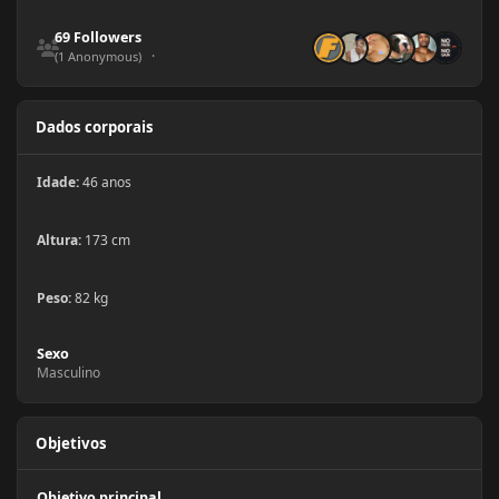
See all followers
69 Followers
(1 Anonymous)
Dados corporais
Idade:
46 anos
Altura:
173 cm
Peso:
82 kg
Sexo
Masculino
Objetivos
Objetivo principal