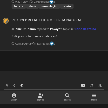
May 1
May 1
2,010 replies
2
batata
idade
musculação
relato
POKOYO: RELATO DE UM COROA NATURAL
POKOYO: RELATO DE UM COROA NATURAL
fisiculturismo
replied to
Pokoyô
's topic in
Diário de treino
E dá pra confiar nessas balanças?
April 24
Apr 24
473 replies
2
y
i
x
Light Mode
Dark Mode
System Preference
o
n
Language
Privacy Policy
Contact Us
Cookies
u
s
® FISIculturismo.com.br 2000 - 2026
Powered by
Invision Community
Sign In
Sign Up
Search
Menu
t
t
u
a