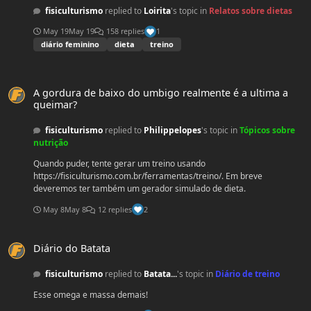
fisiculturismo
replied to
Loirita
's topic in
Relatos sobre dietas
May 19
May 19
158 replies
1
diário feminino
dieta
treino
A gordura de baixo do umbigo realmente é a ultima a queimar?
A gordura de baixo do umbigo realmente é a ultima a
queimar?
fisiculturismo
replied to
Philippelopes
's topic in
Tópicos sobre
nutrição
Quando puder, tente gerar um treino usando
https://fisiculturismo.com.br/ferramentas/treino/. Em breve
deveremos ter também um gerador simulado de dieta.
May 8
May 8
12 replies
2
Diário do Batata
Diário do Batata
fisiculturismo
replied to
Batata...
's topic in
Diário de treino
Esse omega e massa demais!