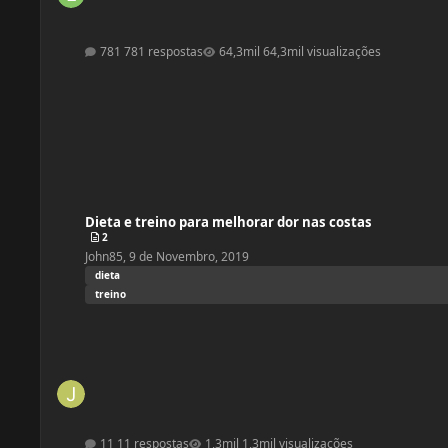
781 respostas
64,3mil visualizações
Dieta e treino para melhorar dor nas costas
Dieta e treino para melhorar dor nas costas
2
John85
,
9 de Novembro, 2019
dieta
treino
11 respostas
1,3mil visualizações