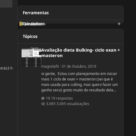
Ferramentas
Calculadoras
Orientadores
Geradores
Tópicos
Avaliação dieta Bulking- ciclo oxan + masteron
Avaliação dieta Bulking- ciclo oxan +
masteron
magrelafit
·
31 de Outubro, 2019
atrás
3 h
oi gente, Estou com planejamento em iniciar
mais 1 ciclo de oxan + masteron (sei que é
mais usada para culting, mas quero fazer um
ganho seco) gosto muito do resultado dela
(nunca usei, apenas observo no pessoal). ja fiz
19 respostas
2 ciclos de oxandrolona 1 em 2016(6
3.065 visualizações
semanas) e outro 2017.(6 semanas) , mas o
meu objetivo do tópico mesmo é sobre a
dieta. Quero fazer uma dieta bulking limpa,
não tenho a necessidade de ganhar muito
peso, apenas melhorar a qualidade muscular
e ganhar um pouco de ma