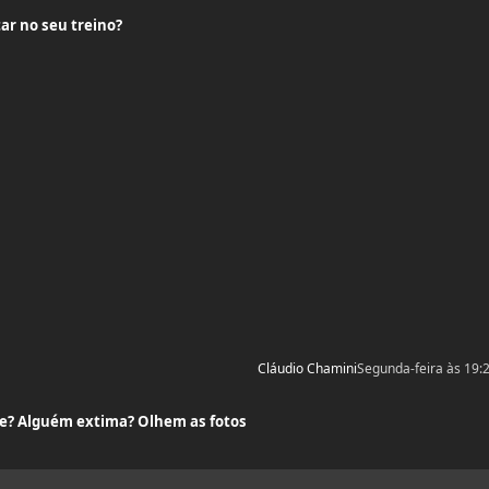
ar no seu treino?
Cláudio Chamini
Segunda-feira às 19:
a? Olhem as fotos
ee? Alguém extima? Olhem as fotos