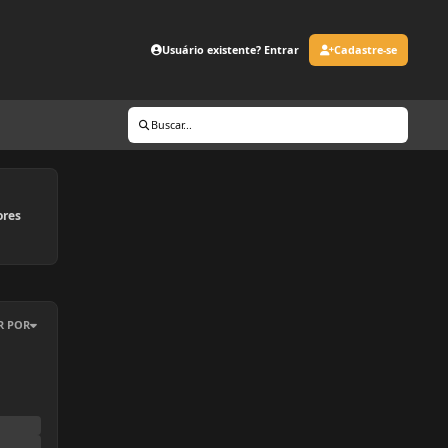
Usuário existente? Entrar
Cadastre-se
Buscar...
ores
R POR