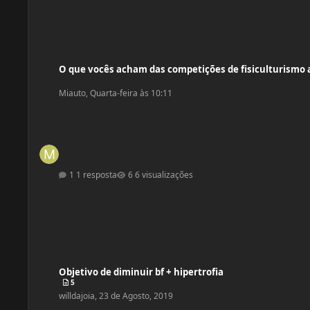
O que vocês acham das competições de fisiculturismo atualmente?
O que vocês acham das competições de fisiculturismo
Miauto
,
Quarta-feira às 10:11
1 resposta
6 visualizações
Objetivo de diminuir bf + hipertrofia
Objetivo de diminuir bf + hipertrofia
5
willdajoia
,
23 de Agosto, 2019