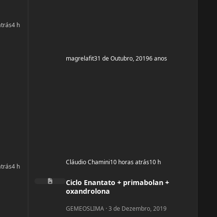
atrás
4 h
magrelafit
31 de Outubro, 2019
6 anos
Cláudio Chamini
10 horas atrás
10 h
atrás
4 h
Ciclo Enantato + primabolan + oxandrolona
Ciclo Enantato + primabolan +
oxandrolona
GEMEOSLIMA
·
3 de Dezembro, 2019