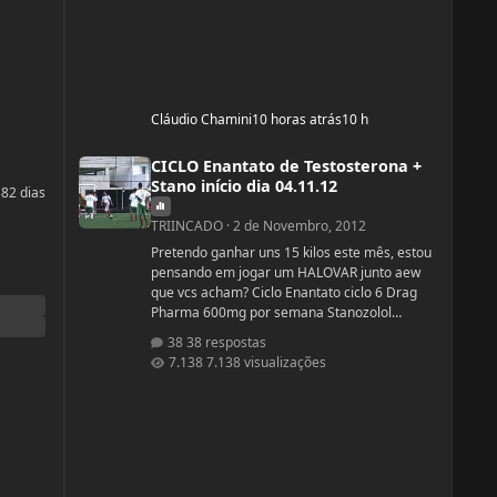
Cláudio Chamini
10 horas atrás
10 h
CICLO Enantato de Testosterona + Stano início dia 04.11.12
CICLO Enantato de Testosterona +
Stano início dia 04.11.12
38
2 dias
TRIINCADO
·
2 de Novembro, 2012
Pretendo ganhar uns 15 kilos este mês, estou
pensando em jogar um HALOVAR junto aew
que vcs acham? Ciclo Enantato ciclo 6 Drag
Pharma 600mg por semana Stanozolol
Upjhon 100mg DSDN
38 respostas
7.138 visualizações