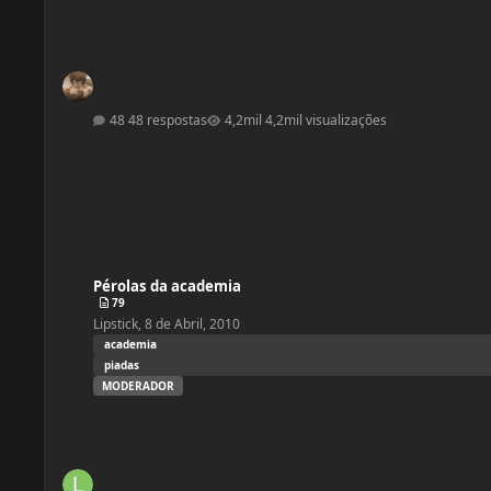
48 respostas
4,2mil visualizações
Pérolas da academia
Pérolas da academia
79
Lipstick
,
8 de Abril, 2010
academia
piadas
MODERADOR