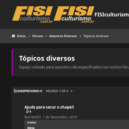
Pular para o conteúdo
FISIculturis
Início
Fóruns
Assuntos Diversos
Tópicos diversos
Tópicos diversos
Espaço voltado para assuntos não especificados nos outros fór
ÚLTIMA PÁGINA
1
2
3
4
5
6
PRÓXIMO
PÁGINA 1 DE 9
Ajuda para secar o shape!!
Ajuda para secar o shape!!
4
Barreto97
,
1 de Novembro, 2019
treino
dieta