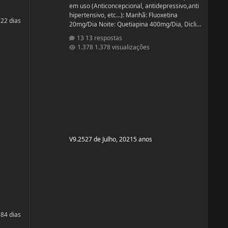
em uso (Anticoncepcional, antidepressivo,anti
hipertensivo, etc...): Manhã: Fluoxetina
22
2 dias
20mg/Dia Noite: Quetiapina 400mg/Dia, Diclin
(anticoncepcional) Terça e Sábado:
13 respostas
Cabergolina 0,5mg Problemas de Saúde e
1.378 visualizações
história de cirurgias: Frequentemente tenho
hipoglicemia oque faz com que precise comer
algo com açúcar. - Fluoxetina e Quetiapina
para tratamento depressivo e bipolar. (Doença
genética, tratamento iniciado quando cria
V9.25
27 de Julho, 2021
5 anos
58
4 dias