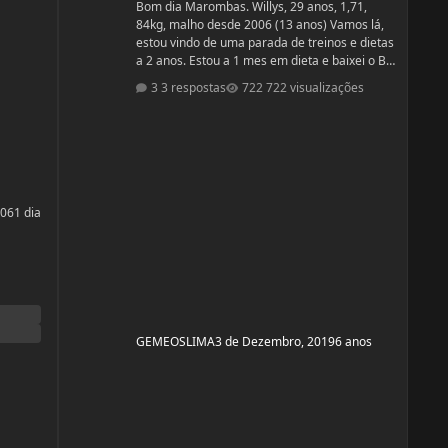
Bom dia Marombas. Willys, 29 anos, 1,71,
84kg, malho desde 2006 (13 anos) Vamos lá,
estou vindo de uma parada de treinos e dietas
a 2 anos. Estou a 1 mes em dieta e baixei o BF
para 13% Pensando em competir estreantes
3 respostas
722 visualizações
ano que vem se tudo ocorrer bem até abril.
(Secar e corrigir os pontos fracos) Anexo, os
exames laboratoriais. Fechei com um atleta e
treinador pra ver se em 6 meses monto a
armadura, rs! Segue o protocolo passado por
ele: Enantato 250mg 2x seman
:06
1 dia
GEMEOSLIMA
3 de Dezembro, 2019
6 anos