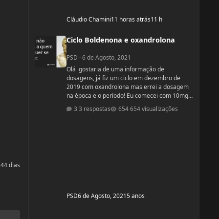
Cláudio Chamini
11 horas atrás
11 h
Ciclo Boldenona e oxandrolona
Ciclo Boldenona e oxandrolona
PSD
·
6 de Agosto, 2021
Olá gostaria de uma informação de
dosagens, já fiz um ciclo em dezembro de
2019 com oxandrolona mas errei a dosagem
na época e o período! Eu comecei com 10mg e
fui aumentando e acabei tomando
3 respostas
654 visualizações
60mg porque entendi errado foram 4
semanas tive ganhos de 5 quilos. Eu já
treinava na época a 4 anos já tinha ganhos
bem bons até sem recursos anabolizantes só
que eu tinha perdido peso eu queria aumentar
de forma rápida. Nos dois primeiros anos de
24
4 dias
treino eu ganhei muita massa muscular mas
depois se
PSD
6 de Agosto, 2021
5 anos