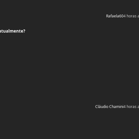
Rafaela60
4 horas 
 atualmente?
Cláudio Chamini
4 horas 