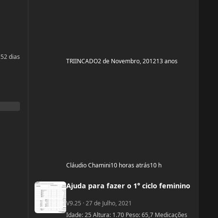
25
2 dias
TRIINCADO
2 de Novembro, 2012
13 anos
Cláudio Chamini
10 horas atrás
10 h
Ajuda para fazer o 1° ciclo feminino
Ajuda para fazer o 1° ciclo feminino
V9.25
·
27 de Julho, 2021
Idade: 25 Altura: 1.70 Peso: 65,7 Medicações