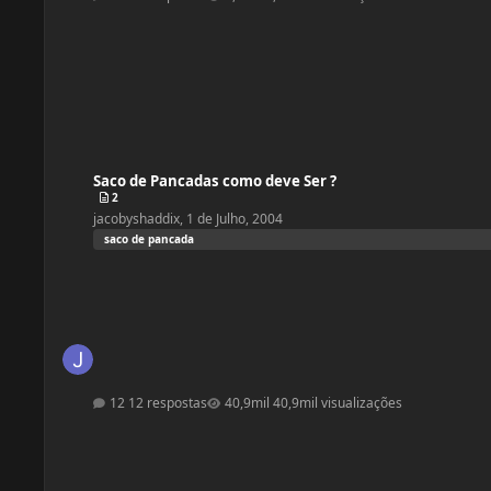
Saco de Pancadas como deve Ser ?
Saco de Pancadas como deve Ser ?
2
jacobyshaddix
,
1 de Julho, 2004
saco de pancada
12 respostas
40,9mil visualizações