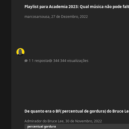
Playlist para Academia 2023: Qual música não pode faltar no seu treino?
Playlist para Academia 2023: Qual música não pode falt
marcosarsousa
,
27 de Dezembro, 2022
1 resposta
344 visualizações
De quanto era o BF( percentual de gordura) do Bruce Lee? Alguém extim
De quanto era o BF( percentual de gordura) do Bruce L
Admirador do Bruce Lee
,
30 de Novembro, 2022
percentual gordura