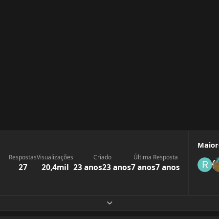
Maior
Respostas
Visualizações
Criado
Última Resposta
27
20,4mil
23 anos
23 anos
7 anos
7 anos
Expandir visão geral do tópico