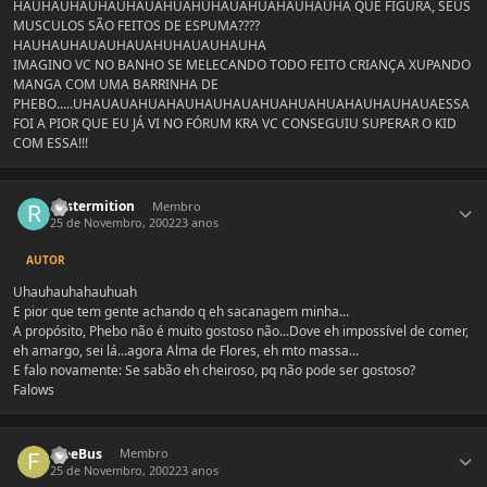
HAUHAUHAUHAUHAUAHUAHUHAUAHUAHAUHAUHA QUE FIGURA, SEUS
MUSCULOS SÃO FEITOS DE ESPUMA????
HAUHAUHAUAUHAUAHUHAUAUHAUHA
IMAGINO VC NO BANHO SE MELECANDO TODO FEITO CRIANÇA XUPANDO
MANGA COM UMA BARRINHA DE
PHEBO.....UHAUAUAHUAHAUHAUHAUAHUAHUAHUAHAUHAUHAUAESSA
FOI A PIOR QUE EU JÁ VI NO FÓRUM KRA VC CONSEGUIU SUPERAR O KID
COM ESSA!!!
Estatísticas do autor
Rastermition
Membro
25 de Novembro, 2002
23 anos
AUTOR
Uhauhauhahauhuah
E pior que tem gente achando q eh sacanagem minha...
A propósito, Phebo não é muito gostoso não...Dove eh impossível de comer,
eh amargo, sei lá...agora Alma de Flores, eh mto massa...
E falo novamente: Se sabão eh cheiroso, pq não pode ser gostoso?
Falows
Estatísticas do autor
FreeBus
Membro
25 de Novembro, 2002
23 anos