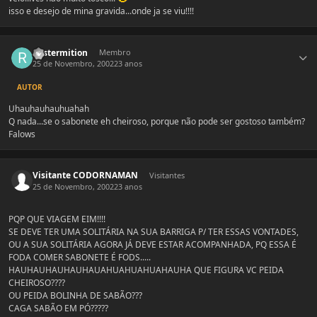
isso e desejo de mina gravida...onde ja se viu!!!!
Estatísticas do autor
Rastermition
Membro
25 de Novembro, 2002
23 anos
AUTOR
Uhauhauhauhuahah
Q nada...se o sabonete eh cheiroso, porque não pode ser gostoso também?
Falows
Visitante CODORNAMAN
Visitantes
25 de Novembro, 2002
23 anos
PQP QUE VIAGEM EIM!!!!
SE DEVE TER UMA SOLITÁRIA NA SUA BARRIGA P/ TER ESSAS VONTADES,
OU A SUA SOLITÁRIA AGORA JÁ DEVE ESTAR ACOMPANHADA, PQ ESSA É
FODA COMER SABONETE É FODS.....
HAUHAUHAUHAUHAUAHUAHUAHUAHAUHA QUE FIGURA VC PEIDA
CHEIROSO????
OU PEIDA BOLINHA DE SABÃO???
CAGA SABÃO EM PÓ?????