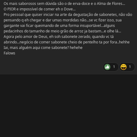
Os mais saborosos sem dúvida são o de erva-doce e o Alma de Flores...
O PIOR e impossível de comer eh o Dove...
Pro pessoal que quiser iniciar na arte da degustação de sabonetes, não vão
pensando q eh chegar e dar umas mordidas não...se vc fizer isso, sua
gargante vai ficar queimando de uma forma insuportável...alguns
pedacinhos do tamanho de meio grão de arroz ja bastam...e olhe lá...
Agora pelo amor de Deus, eh soh sabonete zerado, quando vc tá
abrindo...negócio de comer sabonete cheio de pentelho ta por fora..hehhe
Iai, mais alguém aqui come sabonete? hehehe
Falows
1
1