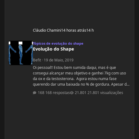
Cláudio Chamini
14 horas atrás
14 h
Evolução do Shape
Tópicos de evolução do shape
Evolução do Shape
Befit
·
19 de Maio, 2019
Oi pessoal!! Estou bem sumida daqui, mas é que
consegui alcançar meu objetivo e ganhei 7kg com uso
da ox e da testosterona. Agora estou numa fase
querendo dar uma baixada no % de gordura. Apesar de
estudar nutrição e saber exatamente o que devo fazer,
168 respostas
21.801 visualizações
gostaria de compartilhamento de treinos e talvez
suplementos para dar energia. Dei uma sumida daqui
porque estou trabalhando muito! Um ritmo bemmmmm
complicado! Mas já estou organizada para treinamento
e dieta. Estou com um corpo legal, mas