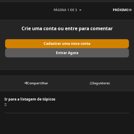
Ú
PÁGINA 1 DE 3
PRÓXIMO
Crie uma conta ou entre para comentar
Cadastrar uma nova conta
Entrar Agora
Compartilhar
Seguidores
Ir para a listagem de tópicos