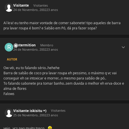
Visitante
Visitantes
24 de Novembro, 2002
23 anos
Aí kra! eu tenho maior vontade de comer sabonete! tipo aqueles de barra
pra lavar roupa é bom? e Sabão em Pó, dá pra fazer sopa?
Estatísticas do autor
Rastermition
Membro
24 de Novembro, 2002
23 anos
AUTOR
Ow véi, eu to falando sério..hehehe
Barra de sabão de coco pra lavar roupa eh pessimo, o máximo q vc vai
conseguir eh se intoxicar e morrer...o mesmo para sabão de pó..
To falando sabonete pra tomar banho..sem duvida o melhor eh erva-doce e
alma de flores
Falows
Visitante iskisitu =)
Visitantes
25 de Novembro, 2002
23 anos
veio...vcs nao muito tosco...