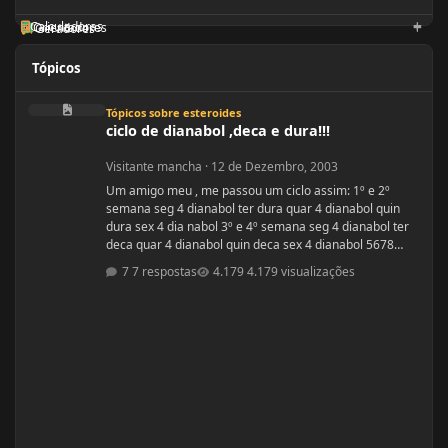
Calculadoras
Orientadores
Geradores
Tópicos
ciclo de dianabol ,deca e dura!!!
Tópicos sobre esteroides
ciclo de dianabol ,deca e dura!!!
Visitante mancha
·
12 de Dezembro, 2003
Um amigo meu , me passou um ciclo assim: 1º e 2º
semana seg 4 dianabol ter dura quar 4 dianabol quin
dura sex 4 dia nabol 3º e 4º semana seg 4 dianabol ter
deca quar 4 dianabol quin deca sex 4 dianabol 5678
seman vou partir para definição com outros anabolicos.
7 respostas
4.179 visualizações
PERGUNTAS : 1 - GOSTARIA DE SABER A OPNIÃO DE
VCS SOBRE ESSE CICLO? 2 - GOSTARIA DE SABER PQ
ELE ME FALOU P TOMAR OS 4 COMPRIMIDOS DE SEG ,
QUAR E SEX E NÃO TODOS OS DIAS? ELE ME DISS