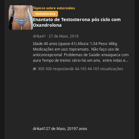
Enantato de Testosterona pós ciclo com Oxandrolona
Tópicos sobre esteroides
testosterona
Enantato de Testosterona pós ciclo com
Oxandrolona
drika41
·
27 de Maio, 2019
Idade 40 anos (quase 41) Altura: 1.54 Peso: 48kg
Medicações em uso: topiramato. Não faço uso de
anticoncepcional Problemas de Saúde: enxaqueca com
aura Tempo de treino: sério há um ano, entre indas e
vindas 4 anos Ciclos feitos: Março 2019 oxandrolona 5
300 respostas
44.165 visualizações
mg durante 8 semanas, após 10 mg até a 12° semana.
Ciclo proposto com Aes ( Marca) do se e tempo: Proposto
pelo @Apollo Galeno e @Foston, verdade não é um
ciclo, usarei enantato de test
drika41
27 de Maio, 2019
7 anos