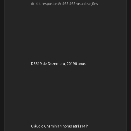
treino atual segue: Seg: Agachamento 3x8 - 100kg
4 respostas
465 visualizações
RDL: 3x8 - 37,5kg Panturilha com uma perna 3x20 - 8kg
Supino: 3x8 - 60kg (quero melhorar isso aqui, horrível)
Voador com superband: 3x12 - Super Resistente. Pull
ups: 3x8 - 15kg (+ c
D33
19 de Dezembro, 2019
6 anos
Cláudio Chamini
14 horas atrás
14 h