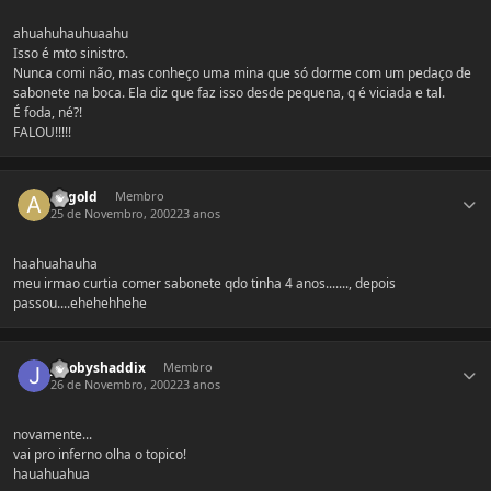
ahuahuhauhuaahu
Isso é mto sinistro.
Nunca comi não, mas conheço uma mina que só dorme com um pedaço de
sabonete na boca. Ela diz que faz isso desde pequena, q é viciada e tal.
É foda, né?!
FALOU!!!!!
Estatísticas do autor
arigold
Membro
25 de Novembro, 2002
23 anos
haahuahauha
meu irmao curtia comer sabonete qdo tinha 4 anos......., depois
passou....ehehehhehe
Estatísticas do autor
jacobyshaddix
Membro
26 de Novembro, 2002
23 anos
novamente...
vai pro inferno olha o topico!
hauahuahua