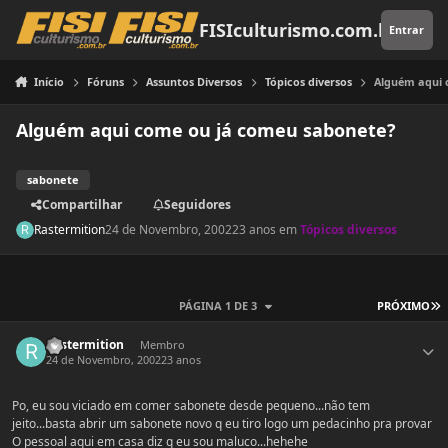
Pular para o conteúdo
FISIculturismo.com.br
Entrar
Início
Fóruns
Assuntos Diversos
Tópicos diversos
Alguém aqui 
Alguém aqui come ou já comeu sabonete?
sabonete
Compartilhar
Seguidores
Rastermition
24 de Novembro, 2002
23 anos
em
Tópicos diversos
Ú
PÁGINA 1 DE 3
PRÓXIMO
Estatísticas do autor
Rastermition
Membro
24 de Novembro, 2002
23 anos
Po, eu sou viciado em comer sabonete desde pequeno...não tem
jeito...basta abrir um sabonete novo q eu tiro logo um pedacinho pra provar
O pessoal aqui em casa diz q eu sou maluco...hehehe