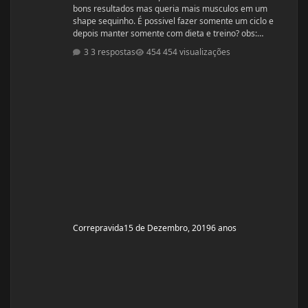
bons resultados mas queria mais musculos em um
shape sequinho. É possivel fazer somente um ciclo e
depois manter somente com dieta e treino? obs:
desculpe se ja tiver esse tópico, procurei mais não
3 respostas
454 visualizações
encontrei
Correpravida
15 de Dezembro, 2019
6 anos