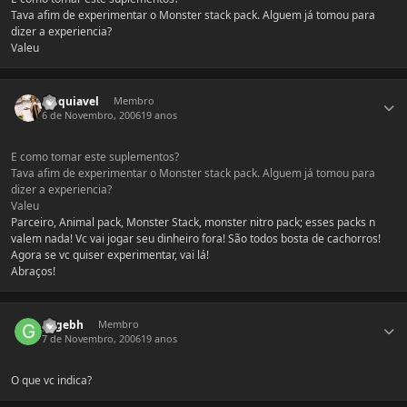
Tava afim de experimentar o Monster stack pack. Alguem já tomou para
dizer a experiencia?
Valeu
Estatísticas do autor
Maquiavel
Membro
6 de Novembro, 2006
19 anos
E como tomar este suplementos?
Tava afim de experimentar o Monster stack pack. Alguem já tomou para
dizer a experiencia?
Valeu
Parceiro, Animal pack, Monster Stack, monster nitro pack; esses packs n
valem nada! Vc vai jogar seu dinheiro fora! São todos bosta de cachorros!
Agora se vc quiser experimentar, vai lá!
Abraços!
Estatísticas do autor
gegebh
Membro
7 de Novembro, 2006
19 anos
O que vc indica?