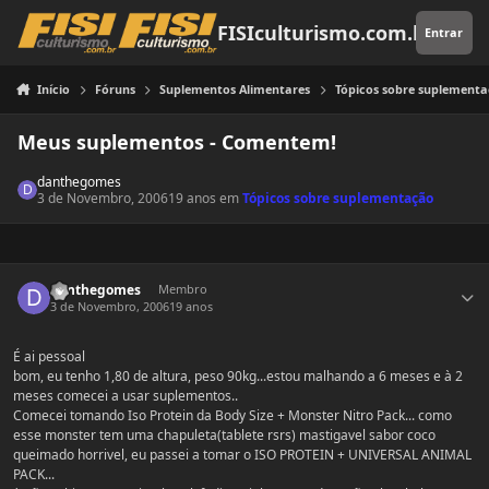
Pular para o conteúdo
FISIculturismo.com.br
Entrar
Início
Fóruns
Suplementos Alimentares
Tópicos sobre suplement
Meus suplementos - Comentem!
danthegomes
3 de Novembro, 2006
19 anos
em
Tópicos sobre suplementação
Estatísticas do autor
danthegomes
Membro
3 de Novembro, 2006
19 anos
É ai pessoal
bom, eu tenho 1,80 de altura, peso 90kg...estou malhando a 6 meses e à 2
meses comecei a usar suplementos..
Comecei tomando Iso Protein da Body Size + Monster Nitro Pack... como
esse monster tem uma chapuleta(tablete rsrs) mastigavel sabor coco
queimado horrivel, eu passei a tomar o ISO PROTEIN + UNIVERSAL ANIMAL
PACK...