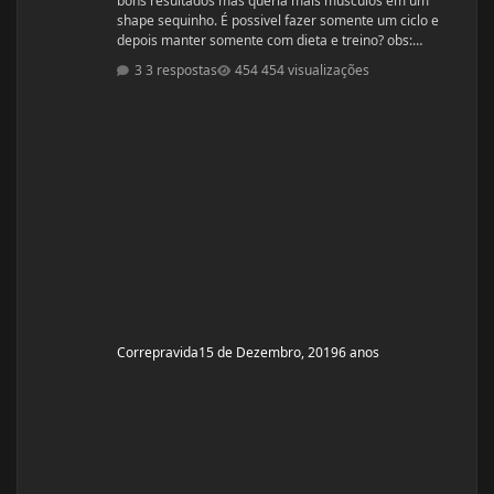
bons resultados mas queria mais musculos em um
shape sequinho. É possivel fazer somente um ciclo e
depois manter somente com dieta e treino? obs:
desculpe se ja tiver esse tópico, procurei mais não
3 respostas
454 visualizações
encontrei
Correpravida
15 de Dezembro, 2019
6 anos