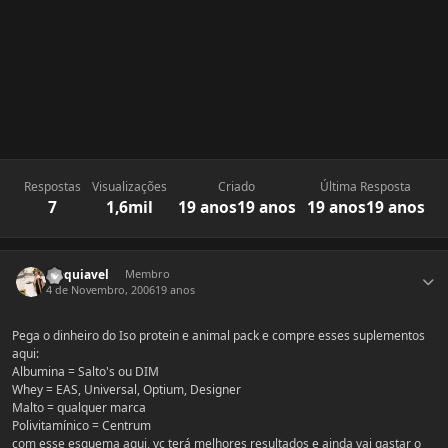
Respostas
Visualizações
Criado
Última Resposta
7
1,6mil
19 anos
19 anos
19 anos
19 anos
Estatísticas do autor
Maquiavel
Membro
4 de Novembro, 2006
19 anos
Pega o dinheiro do Iso protein e animal pack e compre esses suplementos
aqui:
Albumina = Salto's ou DIM
Whey = EAS, Universal, Optium, Designer
Malto = qualquer marca
Polivitamínico = Centrum
com esse esquema aqui, vc terá melhores resultados e ainda vai gastar o