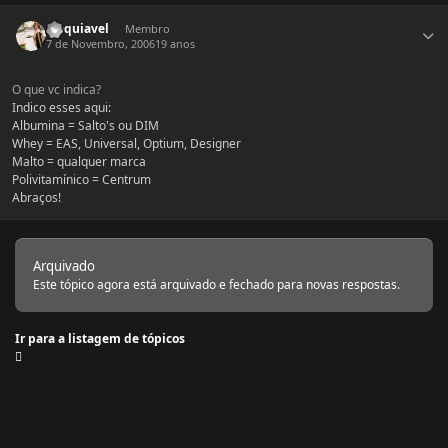
Estatísticas do autor
Maquiavel
Membro
7 de Novembro, 2006
19 anos
O que vc indica?
Indico esses aqui:
Albumina = Salto's ou DIM
Whey = EAS, Universal, Optium, Designer
Malto = qualquer marca
Polivitamínico = Centrum
Abraços!
Arquivado
Este tópico agora está arquivado e fechado para novas respostas.
Ir para a listagem de tópicos