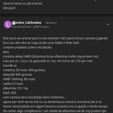
mesmo tanto ou até menos!
Abraços!
Estatísticas do autor
Leandro_Calibrados
Membro
6 de Novembro, 2006
19 anos
fala serio vei animal pack e ese mosnter nitro pack td lixo n presta jogando
fora seu dim dim se mija verde soua fidido e fede bafo
compre produtos q tera resultados
tpos
creatina whey HMB Glutamina bcaa albumina malto soy protein no2
mas pra vc c oq vc ta gastando ai +ou- em torno de 270 por mes
mande ai;
creatina; 60 reais 300 gramas
whey;80 900 gramas
HMB 1000mg: 80 reais
malto;10 reais
albumina; 35 1 kg
total: 265
com certeza tera resultados bem melhores ..
agora por mim vei eu iria so na alimentacao mesmo arumaria ela e se
tivese necessidade em algum horario q estaria mt ocupado n tendo tempo
de comer algo completaria c um shake de albumina ow de soy protein tpo