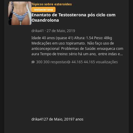
Enantato de Testosterona pós ciclo com Oxandrolona
Tópicos sobre esteroides
testosterona
Enantato de Testosterona pós ciclo com
Oxandrolona
drika41
·
27 de Maio, 2019
Idade 40 anos (quase 41) Altura: 1.54 Peso: 48kg
Medicações em uso: topiramato. Não faço uso de
anticoncepcional Problemas de Saúde: enxaqueca com
aura Tempo de treino: sério há um ano, entre indas e
vindas 4 anos Ciclos feitos: Março 2019 oxandrolona 5
300 respostas
44.165 visualizações
mg durante 8 semanas, após 10 mg até a 12° semana.
Ciclo proposto com Aes ( Marca) do se e tempo: Proposto
pelo @Apollo Galeno e @Foston, verdade não é um
ciclo, usarei enantato de test
drika41
27 de Maio, 2019
7 anos