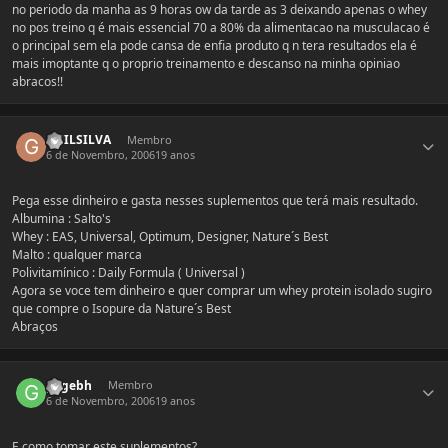
no periodo da manha as 9 horas ow da tarde as 3 deixando apenas o whey
no pos treino q é mais essencial 70 a 80% da alimentacao na musculacao é
o principal sem ela pode cansa de enfia produto q n tera resultados ela é
mais imoptante q o proprio treinamento e descanso na minha opiniao
abracos!!
Estatísticas do autor
GUILSILVA
Membro
6 de Novembro, 2006
19 anos
Pega esse dinheiro e gasta nesses suplementos que terá mais resultado.
Albumina : Salto's
Whey : EAS, Universal, Optimum, Designer, Nature´s Best
Malto : qualquer marca
Polivitamínico : Daily Formula ( Universal )
Agora se voce tem dinheiro e quer comprar um whey protein isolado sugiro
que compre o Isopure da Nature´s Best
Abraços
Estatísticas do autor
gegebh
Membro
6 de Novembro, 2006
19 anos
E como tomar este suplementos?