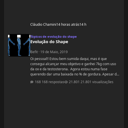
Cláudio Chamini
14 horas atrás
14 h
Evolução do Shape
Tópicos de evolução do shape
Evolução do Shape
Befit
·
19 de Maio, 2019
Oi pessoal!! Estou bem sumida daqui, mas é que
consegui alcançar meu objetivo e ganhei 7kg com uso
da ox e da testosterona. Agora estou numa fase
querendo dar uma baixada no % de gordura. Apesar de
estudar nutrição e saber exatamente o que devo fazer,
168 respostas
21.801 visualizações
gostaria de compartilhamento de treinos e talvez
suplementos para dar energia. Dei uma sumida daqui
porque estou trabalhando muito! Um ritmo bemmmmm
complicado! Mas já estou organizada para treinamento
e dieta. Estou com um corpo legal, mas