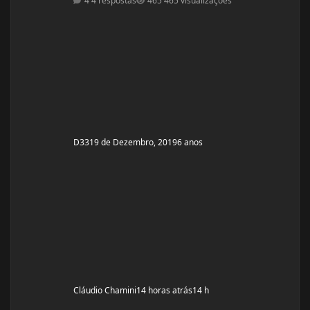
4 respostas
465 visualizações
RDL: 3x8 - 37,5kg Panturilha com uma perna 3x20 - 8kg
Supino: 3x8 - 60kg (quero melhorar isso aqui, horrível)
Voador com superband: 3x12 - Super Resistente. Pull
ups: 3x8 - 15kg (+ c
D33
19 de Dezembro, 2019
6 anos
Cláudio Chamini
14 horas atrás
14 h