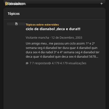
Calculadoras
Orientadores
Geradores
Tópicos
ciclo de dianabol ,deca e dura!!!
Tópicos sobre esteroides
ciclo de dianabol ,deca e dura!!!
Visitante mancha
·
12 de Dezembro, 2003
Um amigo meu , me passou um ciclo assim: 1º e 2º
semana seg 4 dianabol ter dura quar 4 dianabol quin
dura sex 4 dia nabol 3º e 4º semana seg 4 dianabol ter
deca quar 4 dianabol quin deca sex 4 dianabol 5678
seman vou partir para definição com outros anabolicos.
7 respostas
4.179 visualizações
PERGUNTAS : 1 - GOSTARIA DE SABER A OPNIÃO DE
VCS SOBRE ESSE CICLO? 2 - GOSTARIA DE SABER PQ
ELE ME FALOU P TOMAR OS 4 COMPRIMIDOS DE SEG ,
QUAR E SEX E NÃO TODOS OS DIAS? ELE ME DISS