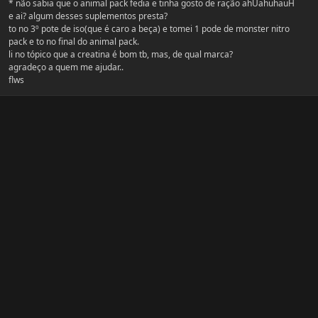
* não sabia que o animal pack fedia e tinha gosto de ração ahUahuhauH
e ai? algum desses suplementos presta?
to no 3º pote de iso(que é caro a beça) e tomei 1 pode de monster nitro
pack e to no final do animal pack.
li no tópico que a creatina é bom tb, mas, de qual marca?
agradeço a quem me ajudar..
flws