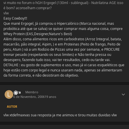
vi muito no forum o hGH Ergogel (130ml - sublingual) - Nutrilatina AGE isso
é bom? aconselham comprar?
vlw
Easy Cowboy!!!
Que mané Ergogel, Já comprou o Hipercalórico (Marca nacional, mas
probiótica até que se salva) se quiser comprar mais alguma coisa, compre
Whey Protein (EAS,Designer,Nature's Best)
Além disso, coma alimentos ricos em carboidratos (Arroz Integral, batata,
macarrão, pão integral, Aipim, ) e em Proteinas (Peito de frango, Peito de
peru, Atum ) vá a um Rodizio de Pizzas uma vez por semana, e PROCURE
treinar pesado (respeitando os seus limites) e Não tenha pressa ou
desespero, fazendo tudo isso, vai ter resultados, cedo ou tarde vai.
DETALHE : eu gosto de suplementos e uso, mas já vi caras esqueléticos que
hoje estão com corpo legal e nunca usaram nada, apenas se alimentaram
da forma correta, e não desistiram do objetivo.
Estatísticas do autor
Lyra
Membro
6 de Novembro, 2006
19 anos
AUTOR
vlw xtdefmaxvas sua resposta ja me animou e tirou muitas duvidas vlw
Estatísticas do autor