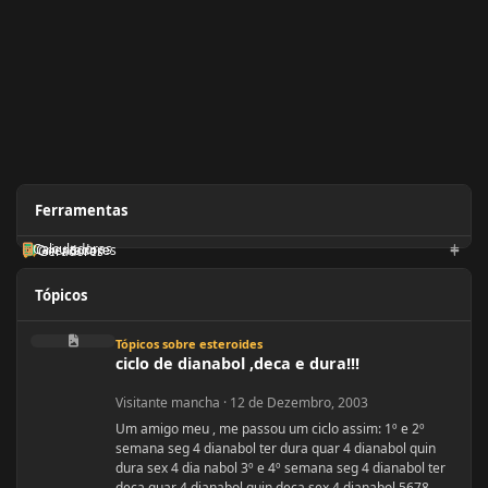
Ferramentas
Calculadoras
Orientadores
Geradores
Tópicos
ciclo de dianabol ,deca e dura!!!
Tópicos sobre esteroides
ciclo de dianabol ,deca e dura!!!
Visitante mancha
·
12 de Dezembro, 2003
Um amigo meu , me passou um ciclo assim: 1º e 2º
semana seg 4 dianabol ter dura quar 4 dianabol quin
dura sex 4 dia nabol 3º e 4º semana seg 4 dianabol ter
deca quar 4 dianabol quin deca sex 4 dianabol 5678