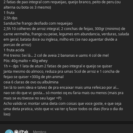
2 fatias de pao integral com requeijao, queijo branco, peito de peru (ou
alterna ou bota os 3 mesmo)
1 fruta
2,5h dps
Sanduiche frango desfiado com requeijao
2,5h 10 colheres de arroz integral, 2 conchas de feijao, 300gr (minimo) de
carne vermelha, frango ou peixe, legumes em abundancia, verduras, salada
em geral, batata doce ou inglesa, milho etc (se nao aguentar divide a
porcao de arroz)
1 fruta acida
Pré treino: Sei lá... 2 col de aveia 2 bananas e uams 4 col de mel
Pós: 40g malto + 40g whey
1h +- dps 1 lata de atum 2 fatias de pao integral e queijo se quiser
Janta mesmo do almoco, reduza pra umas 5col de arroz e 1 concha de
feijao se quiser +300g de ptn animal
ceia 6 claras de ovo ou albulmina
Sei lá to sem ideia e talvez de pra encaixar mais uma refeicao por aí...
nao sei do que vc gosta... só montei oq eu faria mais ou menos (mais pra
mais se eu tivesse no seu lugar =P)
Acho valido vc montar uma dieta com coisas que voce goste, e que seja
uma dieta pratica, visto que vc vai ter q fazer todos os dias (fora o dia do
lixo)
Estatísticas do autor
JevifPak
Membro