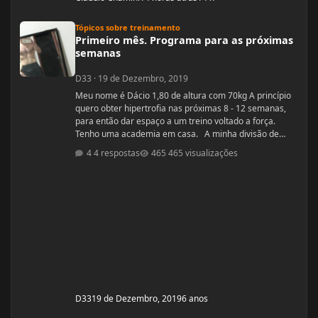
Primeiro mês. Programa para as próximas semanas
Tópicos sobre treinamento
Primeiro mês. Programa para as próximas
semanas
D33
·
19 de Dezembro, 2019
Meu nome é Dácio 1,80 de altura com 70kg A princípio
quero obter hipertrofia nas próximas 8 - 12 semanas,
para então dar espaço a um treino voltado a força.
Tenho uma academia em casa. A minha divisão de
treino atual segue: Seg: Agachamento 3x8 - 100kg
4 respostas
465 visualizações
RDL: 3x8 - 37,5kg Panturilha com uma perna 3x20 - 8kg
Supino: 3x8 - 60kg (quero melhorar isso aqui, horrível)
Voador com superband: 3x12 - Super Resistente. Pull
ups: 3x8 - 15kg (+ c
D33
19 de Dezembro, 2019
6 anos