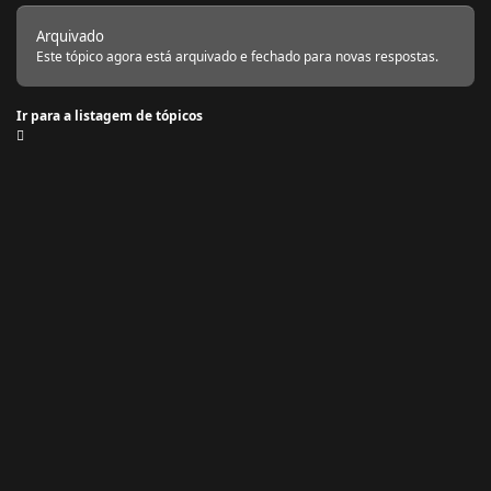
Arquivado
Este tópico agora está arquivado e fechado para novas respostas.
Ir para a listagem de tópicos