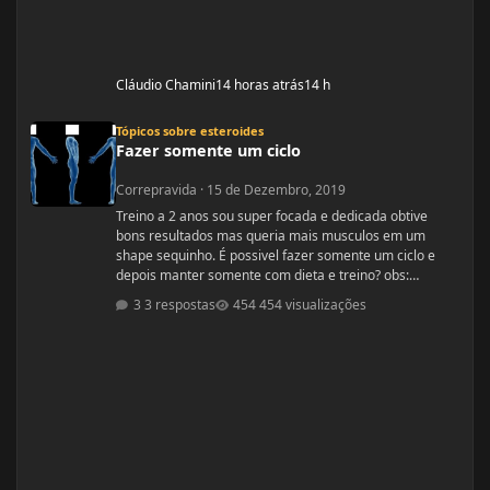
Cláudio Chamini
14 horas atrás
14 h
Fazer somente um ciclo
Tópicos sobre esteroides
Fazer somente um ciclo
Correpravida
·
15 de Dezembro, 2019
Treino a 2 anos sou super focada e dedicada obtive
bons resultados mas queria mais musculos em um
shape sequinho. É possivel fazer somente um ciclo e
depois manter somente com dieta e treino? obs:
desculpe se ja tiver esse tópico, procurei mais não
3 respostas
454 visualizações
encontrei