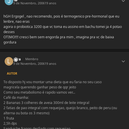
9 de Novembro, 2006
19 anos
hGH Ergogel , nao recomendo, pois é termogenico pre-hormonal que eu
lenbre, nao eras
agora o probiotica 3200 que vc toma eu assino em bachu tomei ja 4 potao
desses
OTIMO!!!! cresci bem sem engorda pra mim , imagina pra vc de baixa
gordura
Estatísticas do autor
Lyra
Membro
9 de Novembro, 2006
19 anos
AUTOR
To disposto hj vou montar uma dieta que eu faria no seu caso
magricela querendo ganhar peso de qqr jeito
Como seu metabolismo é rapido vamos ver...
Café da manha:
2 Bananas 3 colheres de aveia 300ml de leite integral
2 fatias de pao integral com requeijao, queijo branco, peito de peru (ou
alterna ou bota os 3 mesmo)
1 fruta
2,5h dps
Sanduiche frango desfiado com requeijao