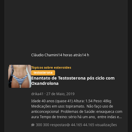
Cláudio Chamini
14 horas atrás
14 h
Enantato de Testosterona pós ciclo com Oxandrolona
Tópicos sobre esteroides
testosterona
Enantato de Testosterona pós ciclo com
Oxandrolona
drika41
·
27 de Maio, 2019
Idade 40 anos (quase 41) Altura: 1.54 Peso: 48kg
Medicações em uso: topiramato. Não faço uso de
anticoncepcional Problemas de Saúde: enxaqueca com
aura Tempo de treino: sério há um ano, entre indas e
vindas 4 anos Ciclos feitos: Março 2019 oxandrolona 5
300 respostas
44.165 visualizações
mg durante 8 semanas, após 10 mg até a 12° semana.