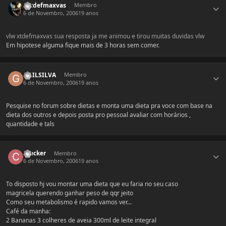
Extdefmaxvas
Membro
6 de Novembro, 2006
19 anos
vlw xtdefmaxvas sua resposta ja me animou e tirou muitas duvidas vlw
Em hipotese alguma fique mais de 3 horas sem comer.
Estatísticas do autor
GUILSILVA
Membro
6 de Novembro, 2006
19 anos
Pesquise no forum sobre dietas e monta uma dieta pra voce com base na
dieta dos outros e depois posta pro pessoal avaliar com horários ,
quantidade e tals
Estatísticas do autor
Cracker
Membro
6 de Novembro, 2006
19 anos
To disposto hj vou montar uma dieta que eu faria no seu caso
magricela querendo ganhar peso de qqr jeito
Como seu metabolismo é rapido vamos ver...
Café da manha:
2 Bananas 3 colheres de aveia 300ml de leite integral