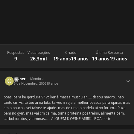
Respostas
Visualizações
Criado
Última Resposta
9
26,3mil
19 anos
19 anos
19 anos
19 anos
Estatísticas do autor
gainer
Membro
5 de Novembro, 2006
19 anos
boas. para ke gordura??? vc ker è massa muscular...... tb sou magro.. nao
tanto cm vc, tb tou ai na luta. talves n seja a melhor pessoa para opinar, mas
cm o pouco k sei talvez te ajude. mas de uma olhadela ai no forum... Puxa
bem no gym, mas vai cm calma, toma proteina pos treino, alimenta bem,
carbohidratos, vitaminas...... ALGUEM K OPINE AI!!!!!!!!! BOA sorte
Estatísticas do autor