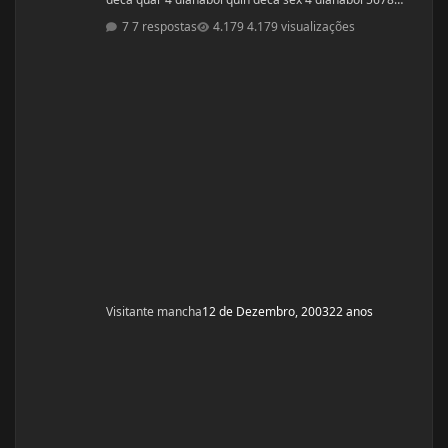
seman vou partir para definição com outros anabolicos.
7 respostas
4.179 visualizações
PERGUNTAS : 1 - GOSTARIA DE SABER A OPNIÃO DE
VCS SOBRE ESSE CICLO? 2 - GOSTARIA DE SABER PQ
ELE ME FALOU P TOMAR OS 4 COMPRIMIDOS DE SEG ,
QUAR E SEX E NÃO TODOS OS DIAS? ELE ME DISS
Visitante mancha
12 de Dezembro, 2003
22 anos