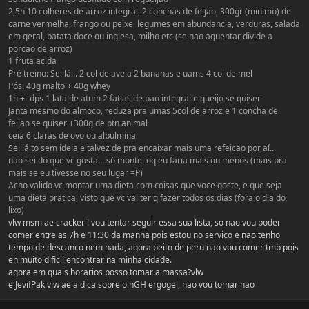
2,5h 10 colheres de arroz integral, 2 conchas de feijao, 300gr (minimo) de
carne vermelha, frango ou peixe, legumes em abundancia, verduras, salada
em geral, batata doce ou inglesa, milho etc (se nao aguentar divide a
porcao de arroz)
1 fruta acida
Pré treino: Sei lá... 2 col de aveia 2 bananas e uams 4 col de mel
Pós: 40g malto + 40g whey
1h +- dps 1 lata de atum 2 fatias de pao integral e queijo se quiser
Janta mesmo do almoco, reduza pra umas 5col de arroz e 1 concha de
feijao se quiser +300g de ptn animal
ceia 6 claras de ovo ou albulmina
Sei lá to sem ideia e talvez de pra encaixar mais uma refeicao por aí...
nao sei do que vc gosta... só montei oq eu faria mais ou menos (mais pra
mais se eu tivesse no seu lugar =P)
Acho valido vc montar uma dieta com coisas que voce goste, e que seja
uma dieta pratica, visto que vc vai ter q fazer todos os dias (fora o dia do
lixo)
vlw msm ae cracker ! vou tentar seguir essa sua lista, so nao vou poder
comer entre as 7h e 11:30 da manha pois estou no servico e nao tenho
tempo de descanco nem nada, agora peito de peru nao vou comer tmb pois
eh muito dificil encontrar na minha cidade.
agora em quais horarios posso tomar a massa?vlw
e JevifPak vlw ae a dica sobre o hGH ergogel, nao vou tomar nao