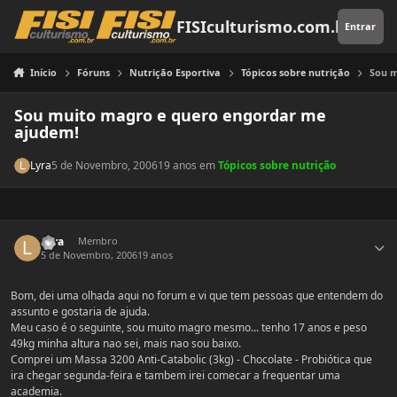
Pular para o conteúdo
FISIculturismo.com.br
Entrar
Início
Fóruns
Nutrição Esportiva
Tópicos sobre nutrição
Sou m
Sou muito magro e quero engordar me
ajudem!
Lyra
5 de Novembro, 2006
19 anos
em
Tópicos sobre nutrição
Estatísticas do autor
Lyra
Membro
5 de Novembro, 2006
19 anos
Bom, dei uma olhada aqui no forum e vi que tem pessoas que entendem do
assunto e gostaria de ajuda.
Meu caso é o seguinte, sou muito magro mesmo... tenho 17 anos e peso
49kg minha altura nao sei, mais nao sou baixo.
Comprei um Massa 3200 Anti-Catabolic (3kg) - Chocolate - Probiótica que
ira chegar segunda-feira e tambem irei comecar a frequentar uma
academia.