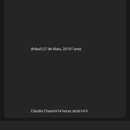
Ciclo proposto com Aes ( Marca) do se e tempo: Proposto
pelo @Apollo Galeno e @Foston, verdade não é um
ciclo, usarei enantato de test
drika41
27 de Maio, 2019
7 anos
Cláudio Chamini
14 horas atrás
14 h