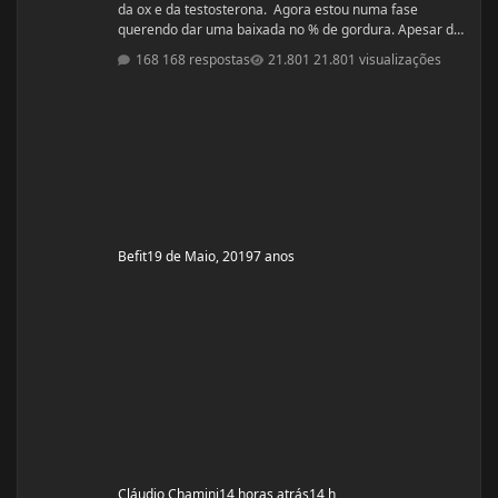
da ox e da testosterona. Agora estou numa fase
querendo dar uma baixada no % de gordura. Apesar de
estudar nutrição e saber exatamente o que devo fazer,
168 respostas
21.801 visualizações
gostaria de compartilhamento de treinos e talvez
suplementos para dar energia. Dei uma sumida daqui
porque estou trabalhando muito! Um ritmo bemmmmm
complicado! Mas já estou organizada para treinamento
e dieta. Estou com um corpo legal, mas
Befit
19 de Maio, 2019
7 anos
Cláudio Chamini
14 horas atrás
14 h