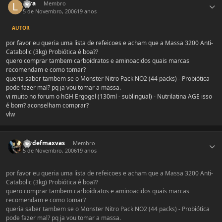
Lyra
Membro
5 de Novembro, 2006
19 anos
AUTOR
por favor eu queria uma lista de refeicoes e acham que a Massa 3200 Anti-
Catabolic (3kg) Probiótica é boa??
quero comprar tambem carboidratos e aminoacidos quais marcas
recomendam e como tomar?
queria saber tambem se o Monster Nitro Pack NO2 (44 packs) - Probiótica
pode fazer mal? pq ja vou tomar a massa.
vi muito no forum o hGH Ergogel (130ml - sublingual) - Nutrilatina AGE isso
é bom? aconselham comprar?
vlw
Estatísticas do autor
Extdefmaxvas
Membro
5 de Novembro, 2006
19 anos
por favor eu queria uma lista de refeicoes e acham que a Massa 3200 Anti-
Catabolic (3kg) Probiótica é boa??
quero comprar tambem carboidratos e aminoacidos quais marcas
recomendam e como tomar?
queria saber tambem se o Monster Nitro Pack NO2 (44 packs) - Probiótica
pode fazer mal? pq ja vou tomar a massa.