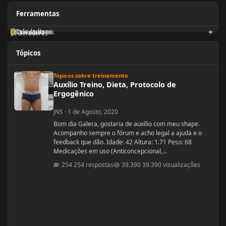
Ferramentas
Calculadoras
Orientadores
Geradores
Tópicos
Auxílio Treino, Dieta, Protocolo de Ergogênico
Tópicos sobre treinamento
Auxílio Treino, Dieta, Protocolo de
Ergogênico
JNS
·
1 de Agosto, 2020
Bom dia Galera, gostaria de auxílio com meu shape.
Acompanho sempre o fórum e acho legal a ajuda e o
feedback que dão. Idade: 42 Altura: 1.71 Peso: 68
Medicações em uso (Anticoncepcional,
antidepressivo,anti hipertensivo, etc...): nenhuma
254 respostas
39.390 visualizações
Problemas de Saúde e história de cirurgias: nenhuma
Exames de sangue hormonais recentes OU que tiver
recente= sem exames recentes. Tempo de treino: 15
anos, com interrupções sazonais. Ciclos FEITOS com
dose e tempo: enan