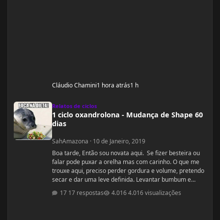
Cláudio Chamini
1 hora atrás
1 h
1 ciclo oxandrolona - Mudança de Shape 60 dias
Relatos de ciclos
1 ciclo oxandrolona - Mudança de Shape 60
dias
SahAmazona
·
10 de Janeiro, 2019
Boa tarde, Então sou novata aqui. Se fizer besteira ou
falar pode puxar a orelha mas com carinho. O que me
trouxe aqui, preciso perder gordura e volume, pretendo
secar e dar uma leve definida. Levantar bumbum e
secar barriguinha, ganha forma nas pernas, costas e
17 respostas
4.016 visualizações
braços, mas nada muito musculoso ou a ponto de
competição ou barriga trincada com coxas volumosas.
Sou fã de mulheres FIN, pena que não nasci com esse