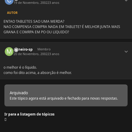
19 de Novembro, 2002
23 anos
AUTOR
ENTAO TABLETES SAO UMA MERDA?
NAO COMPENSA COMPRA NADA EM TABLETE? É MELHOR JUNTA MAIS
GRANA E COMRPA EM PO OU LIQUIDO?
Estatísticas do autor
mineiro-sp
Membro
20 de Novembro, 2002
23 anos
o melhor é o líquido.
como foi dito acima, a absorção é melhor.
Arquivado
Este tópico agora está arquivado e fechado para novas respostas.
Ir para a listagem de tópicos