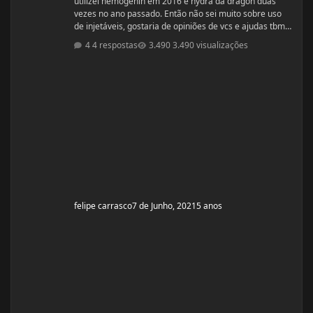
utilizei hemogenin em 2016 e hydra da dragon duas
vezes no ano passado. Então não sei muito sobre uso
de injetáveis, gostaria de opiniões de vcs e ajudas tbm
são bem vindas estava procurando e achei esse bulk
4 respostas
3.490 visualizações
stack que é formado por ENANTATO DE
TESTOSTERONA + DIANABOL + DECA em uma ampola
de 10ml com 350mg, porem não achei nada a respeito
em vídeos ou fóruns vendedor me recomendou o uso
desse bulk toda terça e quinta em 1 Ml cada
felipe carrasco
7 de Junho, 2021
5 anos