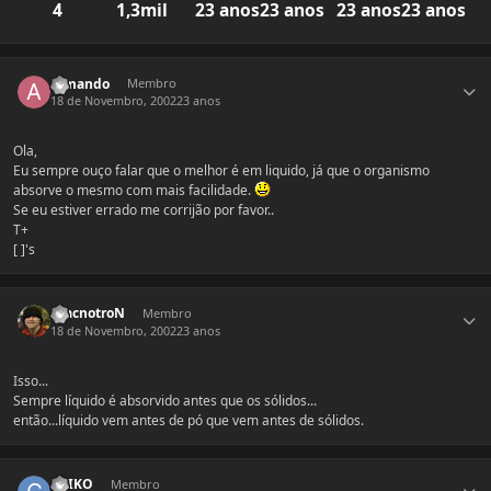
4
1,3mil
23 anos
23 anos
23 anos
23 anos
Estatísticas do autor
armando
Membro
18 de Novembro, 2002
23 anos
Ola,
Eu sempre ouço falar que o melhor é em liquido, já que o organismo
absorve o mesmo com mais facilidade.
Se eu estiver errado me corrijão por favor..
T+
[ ]'s
Estatísticas do autor
AracnotroN
Membro
18 de Novembro, 2002
23 anos
Isso...
Sempre líquido é absorvido antes que os sólidos...
então...líquido vem antes de pó que vem antes de sólidos.
Estatísticas do autor
CKIKO
Membro