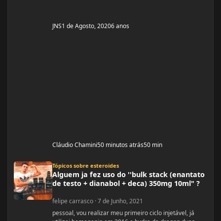
JNS
1 de Agosto, 2020
6 anos
Cláudio Chamini
50 minutos atrás
50 min
Alguem ja fez uso do ''bulk stack (enantato de testo + dianabol + deca) 350mg
Tópicos sobre esteroides
Alguem ja fez uso do ''bulk stack (enantato
de testo + dianabol + deca) 350mg 10ml" ?
felipe carrasco
·
7 de Junho, 2021
pessoal, vou realizar meu primeiro ciclo injetável, já