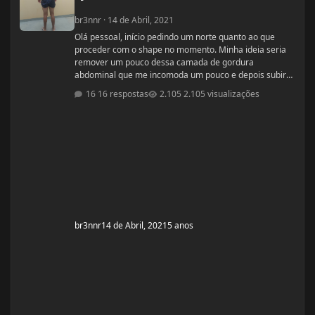
br3nnr
·
14 de Abril, 2021
Olá pessoal, início pedindo um norte quanto ao que
proceder com o shape no momento. Minha ideia seria
remover um pouco dessa camada de gordura
abdominal que me incomoda um pouco e depois subir
pra um off-season bem feito. Fiquem a vontade pra
16 respostas
2.105 visualizações
ajudar! Idade: 24 Altura: 187 Peso: 80
Medicações em uso (Anticoncepcional,
antidepressivo,anti hipertensivo, etc...): nenhuma
Problemas de Saúde e história de cirurgias: nenhum
Exames de sangue h
br3nnr
14 de Abril, 2021
5 anos