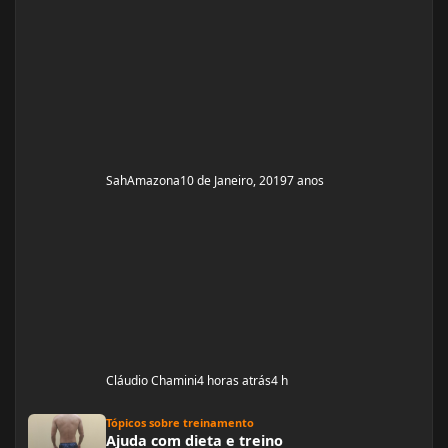
esteriótipo, sou um violoncelo como diz minha mãe e
lutava contra a na
SahAmazona
10 de Janeiro, 2019
7 anos
Cláudio Chamini
4 horas atrás
4 h
Ajuda com dieta e treino
Tópicos sobre treinamento
Ajuda com dieta e treino