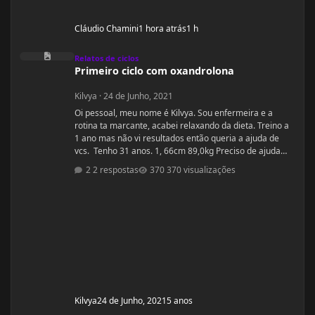
Cláudio Chamini
1 hora atrás
1 h
Primeiro ciclo com oxandrolona
Relatos de ciclos
Primeiro ciclo com oxandrolona
Kilvya
·
24 de Junho, 2021
Oi pessoal, meu nome é Kilvya. Sou enfermeira e a
rotina ta marcante, acabei relaxando da dieta. Treino a
1 ano mas não vi resultados então queria a ajuda de
vcs. Tenho 31 anos. 1, 66cm 89,0kg Preciso de ajuda
urgente! Vou mudar a dieta e as séries, então queria
2 respostas
370 visualizações
começar junto com vcs do zero.
Kilvya
24 de Junho, 2021
5 anos