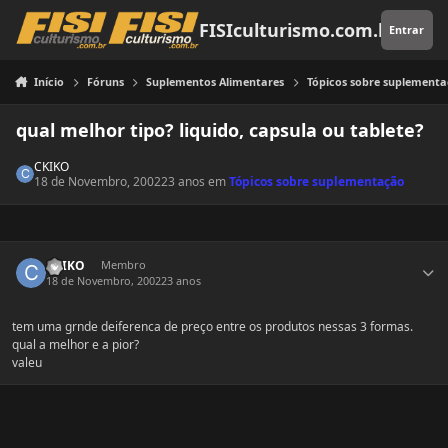
Pular para o conteúdo
FISIculturismo.com.br
Entrar
Início
Fóruns
Suplementos Alimentares
Tópicos sobre suplement
qual melhor tipo? liquido, capsula ou tablete?
CKIKO
18 de Novembro, 2002
23 anos
em
Tópicos sobre suplementação
Estatísticas do autor
CKIKO
Membro
18 de Novembro, 2002
23 anos
tem uma grnde deiferenca de preço entre os produtos nessas 3 formas.
qual a melhor e a pior?
valeu